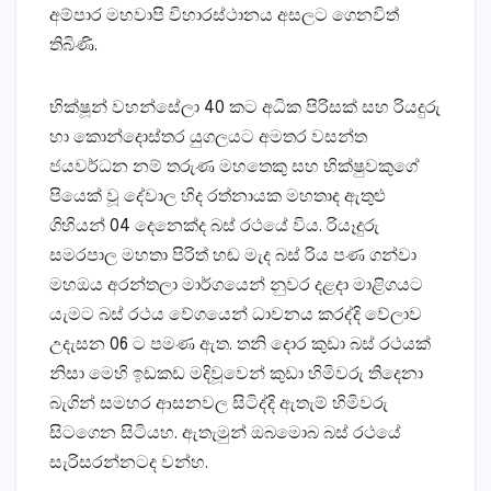
අම්පාර මහවාපි විහාරස්‌ථානය අසලට ගෙනවිත්
තිබිණි.
භික්‌ෂූන් වහන්සේලා 40 කට අධික පිරිසක්‌ සහ රියදුරු
හා කොන්දොස්‌තර යුගලයට අමතර වසන්ත
ජයවර්ධන නම් තරුණ මහතෙකු සහ භික්‌ෂුවකුගේ
පියෙක්‌ වූ දේවාල හිද රත්නායක මහතාද ඇතුළු
ගිහියන් 04 දෙනෙක්‌ද බස්‌ රථයේ විය. රියෑදුරු
සමරපාල මහතා පිරිත් හඬ මැද බස්‌ රිය පණ ගන්වා
මහඔය අරන්තලා මාර්ගයෙන් නුවර දළදා මාළිගයට
යැමට බස්‌ රථය වේගයෙන් ධාවනය කරද්දි වේලාව
උදැසන 06 ට පමණ ඇත. තනි දොර කුඩා බස්‌ රථයක්‌
නිසා මෙහි ඉඩකඩ මදිවූවෙන් කුඩා හිමිවරු තිදෙනා
බැගින් සමහර ආසනවල සිටිද්දි ඇතැම් හිමිවරු
සිටගෙන සිටියහ. ඇතැමුන් ඔබමොබ බස්‌ රථයේ
සැරිසරන්නටද වන්හ.