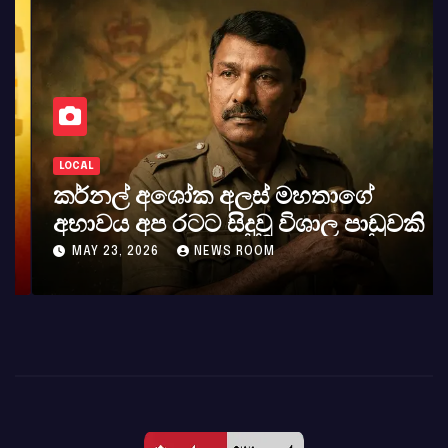
LOCAL
කර්නල් අශෝක අලස් මහතාගේ
අභාවය අප රටට සිදුවූ විශාල පාඩුවකි
MAY 23, 2026
NEWS ROOM