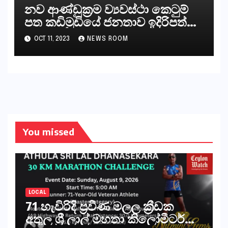
නව ආණ්ඩුක්‍රම ව්‍යවස්ථා කෙටුම්
පත කඩිමුඩියේ ජනතාව ඉදිරිපත්
කරන්නේ?
OCT 11, 2023
NEWS ROOM
You missed
LOCAL
71 හැවිරිදි ප්‍රවීණ මලල ක්‍රීඩක
අතුල ශ්‍රී ලාල් මහතා කිලෝමීටර්