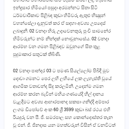
මහාවාපි විහාරස්‌ථානයට වැඩම කරන ලදි. හෑගොඩ
ඉන්ද්‍රසාර හිමියෝ පසුදා අරඹන්නට සිතා සිටි
ධර්මචාරිකාව පිළිබඳ කුඩා හිමිවරු ඇතුළු භික්‍ෂූන්
වහන්සේලා දැනුවත් කර ඒ සඳහා අවශ්‍ය උපදෙස්‌
ලබාදුනි. 02 වනදා හිරු උදාවෙනතුරු පුංචි සාමනේර
හිමිවරුන්ට නම් නින්දක්‌ නොවුනාසේය. 02 වනදා
ආරම්භ වන ගමන පිළිබඳව ඔවුනගේ සිත තුළ
පුදුමාකාර සතුටක්‌ තිබිණි.
02 වනදා පාන්දර 03 ට පමණ සියල්ලෝම පිබිදී මුව
දොවා ගමනට පෙර ලහි ලහියේ ලක ලැහැස්‌ති වූයේ
ආගමික වතාවන්ද සිදු කරලමිනි. උදෙන්ම ගමන
ආරම්භ කරන බැවින් මහියංගණයේදි හීල් දානය
වැළදීමට අවශ්‍ය ආහාරපානද සකසා ගනිද්දි අම්පාර
ලංගම ඩිපෝවේ අංක 60 ශ්‍රී 3599 කුඩා බස්‌ රථය එහි
රියදුරු වන පී. ජී. සමරපාල සහ කොන්දොස්‌තර තැන
වූ එන්. ජී. ජිනදාස යන මහත්වරුන් විසින් ඒ වනවිටත්