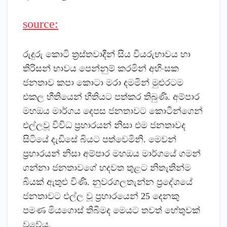
source:
රුදුරු කොටි ත්‍රස්‌තවාදීන් සිය වියරුභාවය හා
තිරිසන් භාවය පෙන්නුම් කරමින් අහිංසක
ජනතාව කපා කොටා මරා දමමින් මුළුරටම
එකල භීතියෙන් භීතියට පත්කර තිබුණි. අම්පාර
මහඔය මාර්ගය දෙපස ජනතාවට කොටින්ගෙන්
එල්ලවූ විවිධ ප්‍රහාරයන් නිසා එම ජනතාවද
සිටියේ දැඩිසේ බියට පත්වෙමිනි. මෙවන්
ප්‍රහාරයන් නිසා අම්පාර මහඔය මාර්ගයේ ගමන්
ගන්නා ජනතාවගේ හදවත තුළට නිතැතින්ම
බියක්‌ ඇතුළු විණි. නුවරගලතැන්න ප්‍රදේශයේ
ජනතාවට එල්ල වූ ප්‍රහාරයෙන් 25 දෙනකු
පමණ මියගොස්‌ තිබීමද මෙයට තවත් හේතුවක්‌
වූවේය.