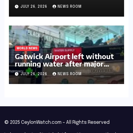
triumph in 2026​​
JULY 26, 2026
NEWS ROOM
WORLD NEWS
Gatwick Airport left without
running water after major
outage​​
JULY 26, 2026
NEWS ROOM
© 2025 CeylonWatch.com – All Rights Reserved