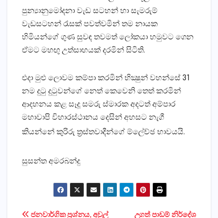
පුන්‍යානුමෝදනා වැඩ සටහන් හා සැමරුම්
වැඩසටහන් රැසක්‌ පවත්වමින් තම නායක
හිමියන්ගේ ගුණ සුවඳ තවමත් ලෝකයා හමුවට ගෙන
ඒමට මහඟු උත්සාහයක්‌ දරමින් සිටිති.
එදා මුළු ලොවම කම්පා කරමින් භික්‍ෂුන් වහන්සේ 31
නම දුටු දුටුවන්ගේ නෙත් කෙවෙනි තෙත් කරමින්
ආදහනය කළ සෑදූ සමරු ස්‌මාරක අදටත් අම්පාර
මහාවාපි විහාරස්‌ථානය දෙසින් අහසට නැගී
කියන්නේ කුරිරු ත්‍රස්‌තවාදීන්ගේ ම්ලේච්ඡ භාවයයි.
සුසන්ත අමරබන්දු
Post
ජනවාර්ගික ප්‍රශ්නය, අවුල්
උගත් පාඩම් නිර්දේශ