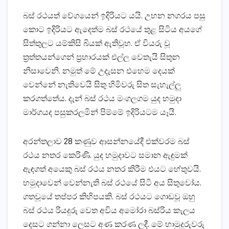
බස්‌ රථයත් වේගයෙන් ඉදිරියට යයි. උහන නගරය පසු
කොට ඉදිරියට ඇදෙත්ම බස්‌ රථයේ තුළ සිටිය අයගේ
සිත්තුලට යම්කිසි බියක්‌ ඇතිවූහ. ඒ වියරු වූ
ත්‍රත්තයන්ගෙන් ප්‍රහාරයක්‌ එල්ල වෙතැයි සිතුන
නිසාවෙනි. නමුත් මේ උදැසන එහෙම දෙයක්‌
වෙන්නේ නැතිවෙයි සිතු හිමිවරු සිත සැහැල්ලු
කරගත්තේය. දැන් බස්‌ රථය මංගලගම යුද හමුදා
මාර්ගයද පසුකරලමින් පිම්මේ ඉදිරියටම යෑයි.
අරන්තලාව 28 කණුව ආසන්නයේදී එක්‌වරම බස්‌
රථය නතර කෙරිණි. යුද හමුදාවට සමාන ඇඳුමක්‌
ඇඳගත් අයෙකු බස්‌ රථය නතර කිරීම එයට හේතුවයි.
හමුදාවෙන් වෙන්නැති බස්‌ රථයේ සිටි අය සිතුවෝය.
ගතවූයේ තප්පර කිහිපයකි. බස්‌ රථයට ගොඩවූ ඔහු
බස්‌ රථය රියදුරු වෙත අවිය අමෝරා බස්‌රිය කැලය
දෙසට ගන්නා ලෙසට අණ කරණ ලදී. මේ හාමුදුරුවරු