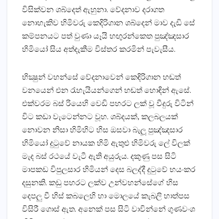
විසික්‌වන ශබ්දෙත් ඇහුනා. වේදනාව දරාගත
නොහැකිව හිමිවරු කෙදිරිගාන ශබ්දෙන් මාව දැඩි සේ
කම්පනයට පත් වුණා යෑයි හඟුරන්කෙත පුඤ්ඤසාර
හිමියෝ සිය අත්දැකීම විස්‌තර කරමින් පැවැසීය.
භික්‍ෂුන් වහන්සේ වේදනාවෙන් කෙඳිරිගාන හඬත්
වනයෙන් එන රැහැයියන්ගෙන් හඬත් හොඳින් ඇසේ.
එක්‌වරම බස්‌ රියෙහි වෙඩි පහරට ලක්‌ වූ වීදුරු විටින්
විට කඩා වැටෙන්නට වූහ. ශබ්දයක්‌, කලබලයක්‌
නොවන නිසා හිමිහිට හිස ඔසවා බැලූ පුඤ්ඤසාර
හිමියෝ දුටුවේ නායක හිමි ඇතුළු හිමිවරු ලේ විලක්‌
මැද බස්‌ රථයේ වැටී ඇති අයුරුය. දකුණු පස සිටි
මාපකඩ විපුලසාර හිමියන් දෙස බලද්දී දුටුවේ භයංකර
දසුනකි. කඩු පහරට ලක්‌ව උන්වහන්සේගේ හිස
දෙපලු වී හිස්‌ කබලෙහි හා මොලයේ කැබලි හාත්පස
විසිරී ගොස්‌ ඇත. අනෙක්‌ පස සිටි වාවින්නේ ගුණවංශ