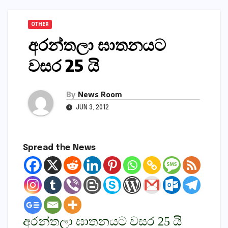
OTHER
අරන්තලා ඝාතනයට
වසර 25 යි
By
News Room
JUN 3, 2012
Spread the News
අරන්තලා ඝාතනයට වසර 25 යි