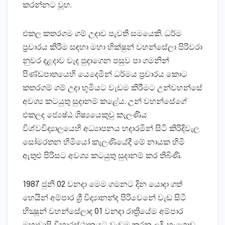
කරන්නට වූහ.
එකල කතරගම ගම් උදාව පැවති සමයෙකි. ධර්ම
ප්‍රචාරය කිරීම සඳහා මහා භික්‌ෂුන් වහන්සේලා පිරිවරා
නුවර දළදාව වැද පුදාගෙන පසුව පා ගමනින්
පිණ්‌ඩපාතයෙහි යෙදෙමින් ධර්මය ප්‍රචාරය කොට
කතරගම් ගම් උදා භූමියට වැඩම කිරීමට උන්වහන්සේ
අවශ්‍ය කටයුතු සුදානම් කළේය. උන් වහන්සේගේ
එකලද ජ්‍යෙෂ්ඨ ශිෂ්‍යයෙකුවු කැලණිය
විශ්වවිද්‍යාලයෙහි අධ්‍යාපනය හදාරමින් සිටි කිරිදිවැල
සෝමරතන හිමියෝ කැලණියේදී මේ නායක හිමි
ඇතුළු පිරිසට අවශ්‍ය කටයුතු සුදානම් කර තිබිණි.
1987 ජුනි 02 වනදා මෙම ගමනට දින යොදා ගත්
හෙයින් අම්පාර ශ්‍රී විද්‍යානන්ද පිරිවෙනේ වැඩ සිටි
භික්‍ෂූන් වහන්සේලාද 01 වනදා රාත්‍රියේම අම්පාර