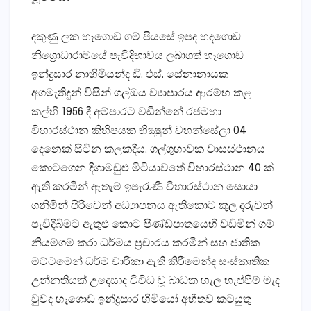
දකුණු ලක හෑගොඩ ගම් පියසේ ඉපද හදගොඩ
නිග්‍රොධාරාමයේ පැවිදිභාවය ලබාගත් හෑගොඩ
ඉන්ද්‍රසාර නාහිමියන්ද ඩි. එස්‌. සේනානායක
අගමැතිදුන් විසින් ගල්ඔය ව්‍යාපාරය ආරම්භ කළ
කල්හි 1956 දී අම්පාරට වඩින්නේ රජමහා
විහාරස්‌ථාන කිහිපයක භික්‍ෂුන් වහන්සේලා 04
දෙනෙක්‌ සිටින කලකදීය. ගල්ගුහාවක වාසස්‌ථානය
කොටගෙන දිගාමඩුළු මිටියාවතේ විහාරස්‌ථාන 40 ක්‌
ඇති කරමින් ඇතැම් ඉපැරැණි විහාරස්‌ථාන සොයා
ගනිමින් පිරිවෙන් අධ්‍යාපනය ඇතිකොට කුල දරුවන්
පැවිදිබිමට ඇතුළු කොට පිණ්‌ඩපාතයෙහි වඩිමින් ගම්
නියම්ගම් කරා ධර්මය ප්‍රචාරය කරමින් සහ ජාතික
මට්‌ටමෙන් ධර්ම චාරිකා ඇති කිරීමෙන්ද සංස්‌කෘතික
උන්නතියක්‌ උදෙසාද විවිධ වූ බාධක හැල හැප්පීම් මැද
වුවද හෑගොඩ ඉන්ද්‍රසාර හිමියෝ අභීතව කටයුතු