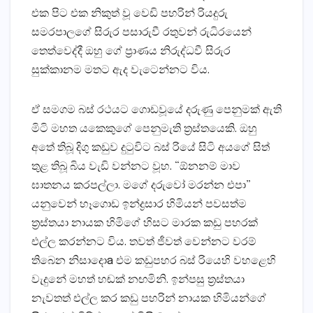
එක පිට එක නිකුත් වූ වෙඩි පහරින් රියදුරු
සමරපාලගේ සිරුර පසාරුවී රතුවන් රුධිරයෙන්
තෙත්වෙද්දී ඔහු ගේ ප්‍රාණය නිරුද්ධවී සිරුර
සුක්‌කානම මතට ඇද වැටෙන්නට විය.
ඒ සමගම බස්‌ රථයට ගොඩවූයේ දරුණු පෙනුමක්‌ ඇති
මිටි මහත යකෙකුගේ පෙනුමැති ත්‍රස්‌තයෙකි. ඔහු
අතේ තිබූ දිගු කඩුව දුටුවිට බස්‌ රියේ සිටි අයගේ සිත්
තුළ තිබූ බිය වැඩි වන්නට වූහ. “ඕනනම් මාව
ඝාතනය කරපල්ලා. මගේ දරුවෝ මරන්න එපා”
යනුවෙන් හෑගොඩ ඉන්ද්‍රසාර හිමියන් පවසත්ම
ත්‍රස්‌තයා නායක හිමිගේ හිසට මාරක කඩු පහරක්‌
එල්ල කරන්නට විය. තවත් ජීවත් වෙන්නට වරම්
තිබෙන නිසාදොa එම කඩුපහර බස්‌ රියෙහි වහළෙහි
වැදුනේ මහත් හඬක්‌ නඟමිනි. ඉන්පසු ත්‍රස්‌තයා
නැවතත් එල්ල කර කඩු පහරින් නායක හිමියන්ගේ