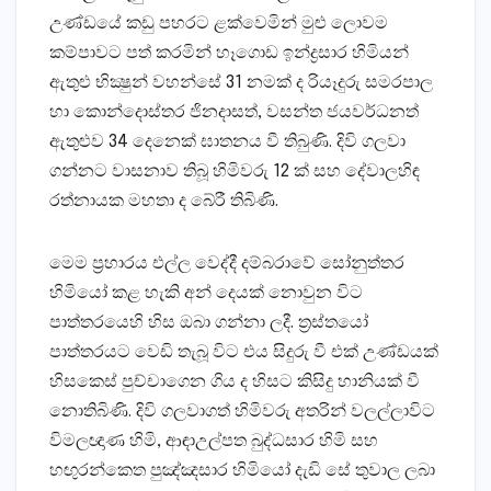
උණ්‌ඩයේ කඩු පහරට ළක්‌වෙමින් මුළු ලොවම
කම්පාවට පත් කරමින් හෑගොඩ ඉන්ද්‍රසාර හිමියන්
ඇතුළු භික්‍ෂුන් වහන්සේ 31 නමක්‌ ද රියෑදුරු සමරපාල
හා කොන්දොස්‌තර ජිනදාසත්, වසන්ත ජයවර්ධනත්
ඇතුළුව 34 දෙනෙක්‌ ඝාතනය වී තිබුණි. දිවි ගලවා
ගන්නට වාසනාව තිබූ හිමිවරු 12 ක්‌ සහ දේවාලහිඳ
රත්නායක මහතා ද බේරී තිබිණි.
මෙම ප්‍රහාරය එල්ල වෙද්දී දම්බරාවේ සෝනුත්තර
හිමියෝ කළ හැකි අන් දෙයක්‌ නොවුන විට
පාත්තරයෙහි හිස ඔබා ගන්නා ලදී. ත්‍රස්‌තයෝ
පාත්තරයට වෙඩි තැබූ විට එය සිදුරු වී එක්‌ උණ්‌ඩයක්‌
හිසකෙස්‌ පුච්චාගෙන ගිය ද හිසට කිසිදු හානියක්‌ වී
නොතිබිණි. දිවි ගලවාගත් හිමිවරු අතරින් වලල්ලාවිට
විමලඥාණ හිමි, ආඳාඋල්පත බුද්ධසාර හිමි සහ
හඟුරන්කෙත පුඤ්ඤසාර හිමියෝ දැඩි සේ තුවාල ලබා