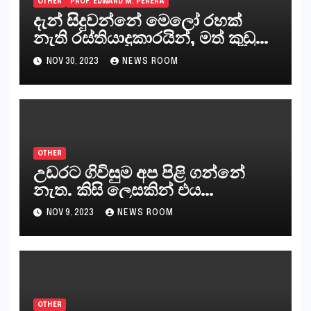
OTHER
PROF. EDWARD M. PERERA
දැන් සිදුවන්නේ මෙලෝ රහක්
නැති රස්තියාදුකාරයින්, මත් කුඩු
ගෙන්වන්නන් සහ අලෙවි
NOV 30, 2023
NEWS ROOM
කරන්නන්,කැලෑපාළුවන්, මහජන
නියෝජිතයින්
OTHER
උඩරට ගිවිසුම අප පිළි ගන්නේ
නැත. කිසි ලෙසකින් එය
නීත්‍යානුකූල ලියවිල්ලක් නො වේ.
NOV 9, 2023
NEWS ROOM
සිංහල ප්‍රතිපත්ති කේන්ද්‍රයෙන්
ජනාධිපති දැන් වූ ලිපියෙන්
කියනවාටත් වඩා අයිතියක් බෞද්ධ
අපට ඇත.
OTHER