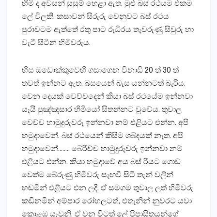
හිමි ද අවසන් සුසුම් හෙළා ඇත. මුළු බස්‌ රථයම එකම
ලේ විලකි. කසාවන් සිරුරු වෙනුවට බස්‌ රථය
පුරාවටම ඇත්තේ රතු පාට රුධිරය තැවරුණු සිවුරු හා
වැටී සිටින හිමිවරුය.
හිස ඔඩොක්‌කුවෙහි ගසාගෙන විනාඩි 20 ත් 30 ත්
තවත් ඉන්නට ඇත. බසයෙන් බැස යන්නටත් බැරිය.
වෙන දෙයක්‌ වෙච්චදෙන් කියා බස්‌ රථයේම ඉන්නවා
යෑයි පුඤ්ඤසාර හිමියෝ සිතන්නට වූවේය. තුවාල
වෙච්ච හාමුදුරුවරු ඉන්නවා නම් එළියට එන්න. අපි
හමුදාවෙන්. බස්‌ රථයෙන් කිසිම ශබ්දයක්‌ නැත. අපි
හමුදාවෙන්…….. බේරිච්ච හාමුදුරුවරු ඉන්නවා නම්
එළියට එන්න. කියා හමුදාවේ අය බස්‌ රියට ගොඩ
වෙත්ම බේරුණු හිමිවරු සැඟවී සිටි තැන් වලින්
හඬමින් එළියට එන ලදී. ඒ සමගම තුවාල ලත් හිමිවරු
කඩිනමින් අම්පාර රෝහලටත්, එතැනින් නුවරට යවා
කොළඹ යෑවුනි. ඒ වන විටත් ලේ පිපාසිතයන්ගේ