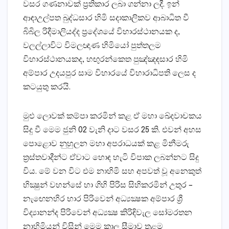
වසර ගණනාවක්‌ ප්‍රතිකාර ලබා ගන්නා ලදී. ඉන්
ආඳාඋල්පත බුද්ධසාර හිමි සදාකාලිකව ආබාධිත වී
බිබිල රිදීමාලියද්ද ප්‍රදේශයේ විහාරස්‌ථානයක ද,
වලල්ලාවිට විමලඥාණ හිමියෝ පුත්තලම
විහාරස්‌ථානයකද, හඟුරන්කෙත පුඤ්ඤඳසාර හිමි
අම්පාර උදයපුර සාම විහාරයේ විහාරාධිපති ලෙස ද
කටයුතු කරයි.
මුළු ලොවක්‌ කම්පා කරමින් කළ ඒ මහා ඛේදවාචකය
සිදු වී මෙම ජුනි 02 වැනි දාට වසර 25 කි. එවන් අහස
පොළොව නුහුලන මහා අපරාධයක්‌ කළ මිනීමරු
ත්‍රස්‌තවාදීන්ට ඒවාට හොඳ හැටි විපාක ලබන්නට සිදු
විය. මේ වන විට එම නාහිමි සහ අපවත් වූ අනෙකුත්
භික්‍ෂුන් වහන්සේ හා ගිහි පිරිස සිහිකරමින් උතුර –
නැඟෙනහිර භාර පිරිවෙන් අධ්‍යක්‍ෂක අම්පාර ශ්‍රී
විද්‍යානන්ද පිරිවෙන් අධ්‍යක්‍ෂ කිරිඳිවැල සෝමරතන
නාහිමියන් විසින් මෙම කාල සීමාව තුළම