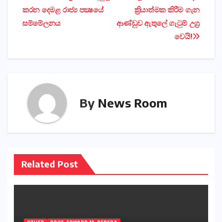
කරන දෙමළ රාජ්‍ය පක්‍ෂයේ
ක්‍රියාත්මක කිරීම ගැන
navigation
සම්මේලනය
ආණ්‌ඩුව ඇතුලේ ගැටුම් උග්‍ර
වෙයි!
By
News Room
Related Post