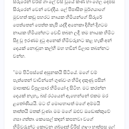
සිරුරෙන් චිරිස්‌ ගා ලේ විසි වූයේ කණ හා ගෙල දෙපස
සිරුරෙන් වෙන් වෙද්දීය. ලේ පිපාසිත මුර්ගයාගේ
මුවහත් කඩු පහරට නායක හිමියන්ගේ සිරුරේ
පෙත්තෙන් පෙත්ත කැපී යද්දී අනෙකා දිගින් දිගටම
නායක හිමියන්හට වෙඩි තබන ලදී. තම නායක හිමිට
සිදු වූ ඉරණම දුටු අනෙක්‌ හිමිවරුනට කළ හැකි අන්
දෙයක්‌ නොවුන කල්හි මහ හඬින් විලාප තබන්නට
වන්හ.
“මම පිටිපස්‌සේ අසුනකයි සිටියේ. මගේ වම්
පැත්තෙන් වාවින්නේ ගුණවංශ හිමිද දකුණු පසින්
මාපාකඩ විපුලසාර හිමියෝ ද සිටිහ. මට කරන්න
දෙයක්‌ නැහැ, බස්‌ රථයෙන් ඇහෙන්නේ එකම මර
ළතෝණියයි. මට ඒ මොහොතේ මගේ අම්මයි
තාත්තයි මතක්‌ වුණා. මම මගේ ඔළුව ඔඩොක්‌කුවේ
ගසා ගත්තා. කෙසෙල් කඳන් කපනවා වගේ
හිමිවරුන්ට කොටන ශබ්දෙත් චිරිස්‌ ගාලා හාත්පස ලේ