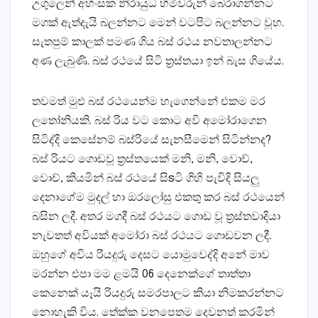
උගුලෙන් අහිංසක නිරායුධ හිමිවරුන් බේරාගන්නට
මගක්‌ ඇත්දැයි බලන්නට මෙන් වටපිට බලන්නට වූහ.
සැතපුම් කාලක්‌ පමණ ගිය බස්‌ රථය නවතාලන්නට
අණ ලැබුණි. බස්‌ රථයේ සිටි ත්‍රස්‌තයා ඉන් බැස ගියේය.
තවමත් මුළු බස්‌ රථයෙන්ම හැගෙන්නේ එකම මර
ලතෝනියකි. බස්‌ රිය වට කොට අවි අමෝරාගෙන
සිටිද්දි කෙසේනම් බස්‌රියේ සැනසීමෙන් සිටින්නද?
බස්‌ රියට ගොඩවූ ත්‍රස්‌තයෙක්‌ මනි, මනි, වොච්,
වොච්, කියමින් බස්‌ රථයේ සිsටි ගිහි පැවිදි සියලු
දෙනාගේම මුදල් හා ඔරලෝසු එකතු කර බස්‌ රථයෙන්
බසින ලදී. අතර මගදී බස්‌ රථයට ගොඩ වූ ත්‍රස්‌තවාදියා
නැවතත් අවියක්‌ අමෝරා බස්‌ රථයට ගොඩවන ලදී.
ඔහුගේ අවිය රියදුරු දෙසට යොමුවෙද්දි අනේ මාව
මරන්න එපා මම ළමයි 06 දෙනෙක්‌ගේ තාත්තා
කෙනෙක්‌ යෑයි රියදුරු සමරපාලට කියා නිමකරන්නට
නොහැකි විය. තේක්‌ක වනපෙතම දෙවනත් කරමින්