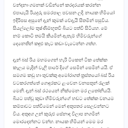
වන්දනා ගමනක්‌ වඩින්නේ කරදරයක්‌ කරන්න
එපායෑයි රියදුරු සමරපාල පවසන ලදි. නායක හිමියෝ
ඉදිරිපස අසුනේ දැන් කුමක්‌ වේදැයි සිතමින් පසුවිය.
සියල්ලෝම තුෂ්ණිම්භූතවී බියට පත්වී සිටියහ. මේ
නම් කොටි තමයි කියමින් ඇතැම් හිමිවරුන්ගේ
දෙනෙතින් කඳුළු කැට කඩා වැටෙන්න ගත්හ.
දැන් බස්‌ රිය මහමගෙන් හැරී ටිකෙන් ටික තේක්‌ක
කැලය මැදින් වැලි පාරේ දිගේ සෙමින් සෙමින් යයි. ඒ
සමගම කඩු හා තුවක්‌කු අමෝරාගත් ත්‍රස්‌තයෝ බස්‌ රිය
වටකරගත්තේ ගොදුරකට ළංවෙන වනසතුන් රැලක්‌
මෙනි. දැන් බස්‌ රථයෙන් නික්‌මෙන මර ලතෝනියයි.
බියට පත්වූ කුඩා හිමිවරුන්ගේ හඬට තේක්‌ක වනයම
කම්පාවට පත්වීමෙන් මෙන් අතුපතර සෙලවන්නට
විය. අතුඅග උන් කුරුළු සේනාද විලාප නගමින්
මොරදෙන්නට වන්හ. නායක හිමියන් මෙම මර