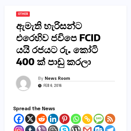
OTHER
ඇමැති හැරිසන්ට
එරෙහිව ජවිපෙ FCID
යයි රජයට රු. කෝටි
400 ක්‌ පාඩු කරලා
By
News Room
FEB 6, 2016
Spread the News