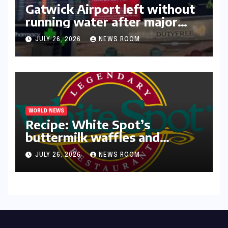
Gatwick Airport left without
running water after major
outage​​
JULY 26, 2026
NEWS ROOM
WORLD NEWS
Recipe: White Spot’s
buttermilk waffles and
blueberry compote​Amy Judd​
JULY 26, 2026
NEWS ROOM