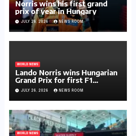
Norris wins his first grand
prix of year in Hungary​​
JULY 26, 2026
NEWS ROOM
WORLD NEWS
Lando Norris wins Hungarian
Grand Prix for first F1
triumph in 2026​​
JULY 26, 2026
NEWS ROOM
WORLD NEWS