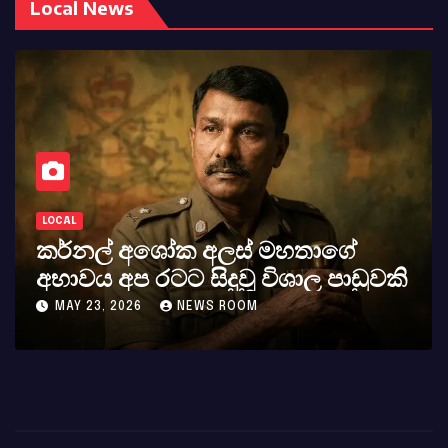
Local News
LOCAL
AT
කර්නල් අශෝක අලස් මහතාගේ
ස
අභාවය අප රටට සිදුවූ විශාල පාඩුවකි
බ
MAY 23, 2026
NEWS ROOM