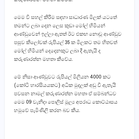
මෙම වී සහල් කිරීම සඳහා සාධාරණ මිලක්‌ යටතේ
තමන්ට ලබා දෙන ලෙස කුඩා මෝල් හිමියන්
ආණ්‌ඩුවෙන් ඉල්ලා ඇතත් ඊට එකඟ නොවූ ආණ්‌ඩුව
පසුව කිලෝවක්‌ රුපියල් 35 ක මිලකට තම හිතවත්
මෝල් හිමියන් දෙදෙනකුට ලබා දී ඇතැයි ද
කරුණාරත්න මහතා කීවේය.
මේ නිසා ආණ්‌ඩුවට රුපියල් මිලියන 4000 කට
(කෝටි හාරසියයකට) අධික මුදලක්‌ අඩු වී ඇතැයි
පවසන නාමල් කරුණාරත්න මහතා ඒ සම්බන්ධව
මෙම 09 වැනිදා පොලිස්‌ මූල්‍ය අපරාධ කොට්‌ඨාසය
හමුවේ පැමිණිලි කරන බව කීය.