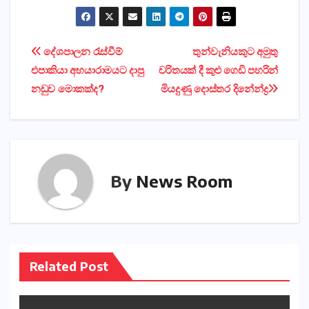
Post
දේශපාලන රැස්‌වීම්
තුන්වැනියකුට අමුතු
එපාකියා අභයාරාමයට දාපු
චරිතයක්‌ දී කුළු ගෙඩි පහරින්
navigation
නඩුව මොකක්‌ද?
මියදුණු දොස්‌තර දිනේන්ද්‍ර
By
News Room
Related Post