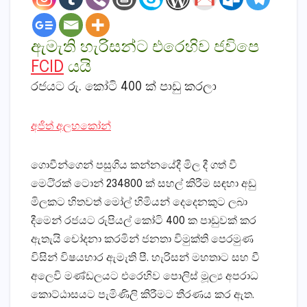
ඇමැති හැරිසන්ට එරෙහිව ජවිපෙ
FCID
යයි
රජයට රු. කෝටි 400 ක්‌ පාඩු කරලා
අජිත් අලහකෝන්
ගොවීන්ගෙන් පසුගිය කන්නයේදී මිල දී ගත් වී
මෙටි්‍රක්‌ ටොන් 234800 ක්‌ සහල් කිරීම සඳහා අඩු
මිලකට හිතවත් මෝල් හිමියන් දෙදෙනකුට ලබා
දීමෙන් රජයට රුපියල් කෝටි 400 ක පාඩුවක්‌ කර
ඇතැයි චෝදනා කරමින් ජනතා විමුක්‌ති පෙරමුණ
විසින් විෂයභාර ඇමැති පී. හැරිසන් මහතාට සහ වී
අලෙවි මණ්‌ඩලයට එරෙහිව පොලිස්‌ මූල්‍ය අපරාධ
කොට්‌ඨාසයට පැමිණිලි කිරීමට තීරණය කර ඇත.