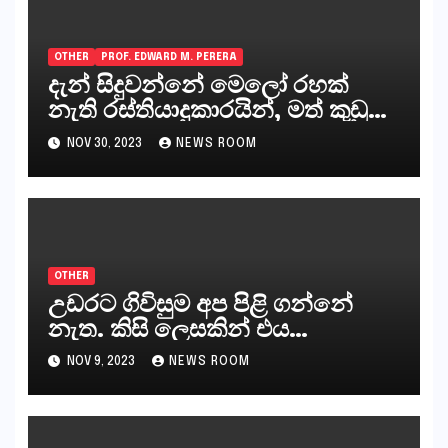
OTHER
PROF. EDWARD M. PERERA
දැන් සිදුවන්නේ මෙලෝ රහක්
නැති රස්තියාදුකාරයින්, මත් කුඩු
ගෙන්වන්නන් සහ අලෙවි
NOV 30, 2023
NEWS ROOM
කරන්නන්,කැලෑපාළුවන්, මහජන
නියෝජිතයින්
OTHER
උඩරට ගිවිසුම අප පිළි ගන්නේ
නැත. කිසි ලෙසකින් එය
නීත්‍යානුකූල ලියවිල්ලක් නො වේ.
NOV 9, 2023
NEWS ROOM
සිංහල ප්‍රතිපත්ති කේන්ද්‍රයෙන්
ජනාධිපති දැන් වූ ලිපියෙන්
කියනවාටත් වඩා අයිතියක් බෞද්ධ