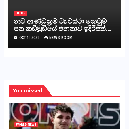
අපට ඇත.
OTHER
නව ආණ්ඩුක්‍රම ව්‍යවස්ථා කෙටුම්
පත කඩිමුඩියේ ජනතාව ඉදිරිපත්
කරන්නේ?
OCT 11, 2023
NEWS ROOM
You missed
WORLD NEWS