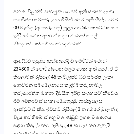
ජනතා විමුක්‌ති පෙරමුණ යටතේ ඇති සමස්‌ත ලංකා
ගොවිජන සම්මේලනය විසින් මෙම පැමිණිල්ල මෙම
09 වැනිදා (අඟහරුවාදා) මූල්‍ය අපරාධ කොට්‌ඨාසයට
ඉදිරිපත් කරන අතර ඒ සඳහා එක්‌සත් සහල්
නිපදවන්නන්ගේ සංගමයද එක්‌වේ.
ආණ්‌ඩුව පසුගිය කන්නයේදී වී මෙටි්‍රක්‌ ටොන්
234800 ක්‌ ගොවීන්ගෙන් මිලට ගෙන ඇති අතර, ඒ වී
කිලෝවක්‌ රුපියල් 45 ක මිලකට බව සමස්‌ත ලංකා
ගොවිජන සම්මේලනයේ කැඳවුම්කරු නාමල්
කරුණාරත්න මහතා ‘දිවයින ඉරිදා සංග්‍රහයට’ කීවේය.
ඊට අමතරව ඒ සඳහා මෙහෙයුම් ගාස්‌තු ලෙස
ආණ්‌ඩුව වී කිලෝවකට රුපියල් 3 ක අමතර මුදලක්‌ ද
වැය කර තිබේ. ඒ අනුව ආණ්‌ඩුව ඉහත වී තොගය
සඳහා කිලෝවකට රුපියල් 48 ක්‌ වැය කර ඇතැයි
කරුණාරත්න මහතා කීවේය.