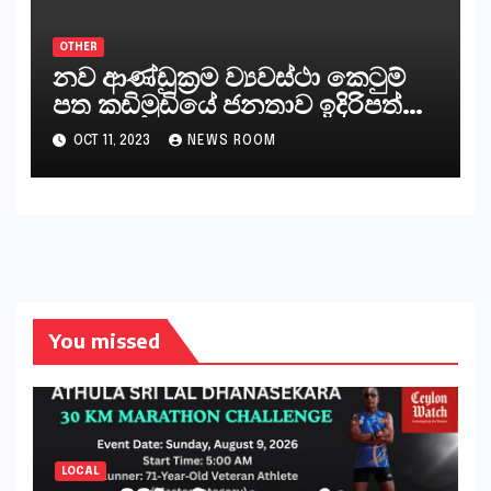
අපට ඇත.
OTHER
නව ආණ්ඩුක්‍රම ව්‍යවස්ථා කෙටුම්
පත කඩිමුඩියේ ජනතාව ඉදිරිපත්
කරන්නේ?
OCT 11, 2023
NEWS ROOM
You missed
LOCAL