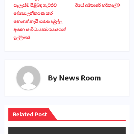
සැලැස්ම පිළිබඳ ගැටළුව
ඊයේ අම්පාරේ හර්තාල්
navigation
දේශපාලනීකරණ කර
නොගන්නැයි එජාප දඹුල්ල
ආසන සංවිධායකවරයාගෙන්
ඉල්ලීමක්
By
News Room
Related Post