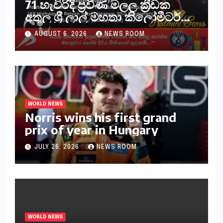
71 හැවිරිදි ප්‍රවීණ මලල ක්‍රීඩක
අතුල ශ්‍රී ලාල් මහතා කිලෝමීටර්
30ක විශේෂ මැරතන් ධාවන
AUGUST 6, 2026
NEWS ROOM
අභියෝගයකට සැරසෙයි
WORLD NEWS
Norris wins his first grand
prix of year in Hungary​​
JULY 26, 2026
NEWS ROOM
WORLD NEWS