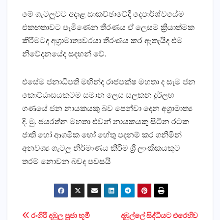
මේ ගැටලුවට අදාළ සාකච්ඡාවේදී දෙපාර්ශ්වයේම
එකඟතාවට පැමිණෙන තීරණය ඒ ලෙසම ක්‍රියාත්මක
කිරීමටද අග්‍රාමාත්‍යවරයා තීරණය කර ඇතැයිද එම
නිවේදනයේද සඳහන් වේ.
එසේම ජනාධිපති මහින්ද රාජපක්ෂ මහතා ද සෑම ජන
කොට්ඨාසයකටම සමාන ලෙස සලකන දුර්ලභ
ගණයේ ජන නායකයකු බව පෙන්වා දෙන අග්‍රාමාත්‍ය
දි. මු. ජයරත්න මහතා එවන් නායකයකු සිටින රටක
ජාති හෝ ආගමික හෝ හේතු පදනම් කර ගනිමින්
අනවශ්‍ය ගැටලු නිර්මාණය කිරීම ශ්‍රී ලාංකිකයකුට
තරම් නොවන බවද පවසයි
Post
රංගිරි දඹුලූ පූජා භූමි
දඹුල්ලේ සිද්ධියට එරෙහිව