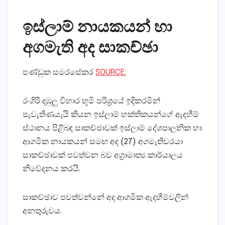
ඉස්ලාම් නායකයන් හා
අගමැති අද සාකච්ඡා
පණ්ඩුක සමරසේකර
SOURCE:
රංගිරි දඹුලු විහාර භූමි පරිශ්‍රයේ ඉදිකරමින්
පැවැතිණයැයි කියන ඉස්ලාම් භක්තිකයන්ගේ ඇදහීම්
ස්ථානය පිළිබඳ සාකච්ඡාවක් ඉස්ලාම් දේශපාලනික හා
ආගමික නායකයන් සමඟ අද (27) අගමැතිවරයා
සාකච්ඡාවක් පවත්වන බව අග්‍රාමාත්‍ය කාර්යාලය
නිවේදනය කරයි.
සාකච්ඡාව පවත්වන්නේ අද ආගමික ඇදහීම්වලින්
අනතුරුවය.