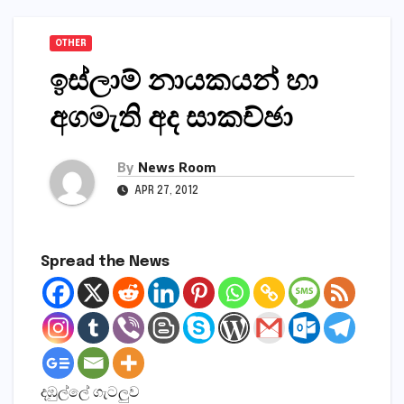
OTHER
ඉස්ලාම් නායකයන් හා
අගමැති අද සාකච්ඡා
By
News Room
APR 27, 2012
Spread the News
දඹුල්ලේ ගැටලුව