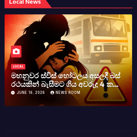
Local News
LOCAL
ටලය අසලදී බස්
කර්නල් අශෝක අලස්
ය අවරුදු 4 ක
අභාවය අප රටට සිදුවූ 
 වැටේ
OOM
MAY 23, 2026
NEWS ROOM