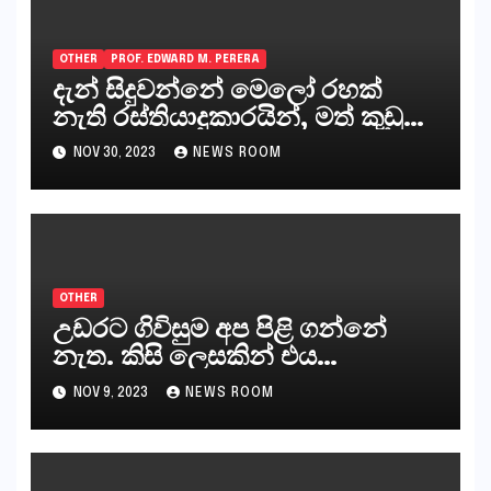
OTHER
PROF. EDWARD M. PERERA
දැන් සිදුවන්නේ මෙලෝ රහක්
නැති රස්තියාදුකාරයින්, මත් කුඩු
ගෙන්වන්නන් සහ අලෙවි
NOV 30, 2023
NEWS ROOM
කරන්නන්,කැලෑපාළුවන්, මහජන
නියෝජිතයින්
OTHER
උඩරට ගිවිසුම අප පිළි ගන්නේ
නැත. කිසි ලෙසකින් එය
නීත්‍යානුකූල ලියවිල්ලක් නො වේ.
NOV 9, 2023
NEWS ROOM
සිංහල ප්‍රතිපත්ති කේන්ද්‍රයෙන්
ජනාධිපති දැන් වූ ලිපියෙන්
කියනවාටත් වඩා අයිතියක් බෞද්ධ