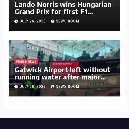
Lando Norris wins Hungarian
Grand Prix for first F1
triumph in 2026​​
JULY 26, 2026
NEWS ROOM
WORLD NEWS
Gatwick Airport left without
running water after major
outage​​
JULY 26, 2026
NEWS ROOM