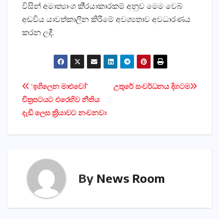
විසින් අමාත්‍යාංශ කි‍්‍රයාකාරකම් අනුව මෙම වෙබ්
අඩවිය යාවත්කාලීන කිරීමේ අවශ්‍යතාව අවධාරණය
කරන ලදී.
Post
‘ඉගිලෙන මාළුවෝ’
උතුරේ සංවර්ධනය දිගටම
චිත්‍රපටයට එරෙහිව නීතිය
navigation
දැඩි ලෙස ක්‍රියාවට නංවනවා
By
News Room