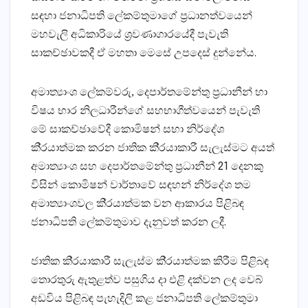
සඳහා ජනාධිපති ලේකම්තුමාගේ ප‍්‍රධානත්වයෙන්
මහවැලි අධිකාරියේ ශ්‍රවණාගාරයේදී පැවැති
සාකච්ඡාවකදී ඒ මහතා මෙසේ උපදෙස් දුන්නේය.
අමාත්‍යාංශ ලේකම්වරු, දෙපාර්තමේන්තු ප‍්‍රධානීන් හා
විෂය භාර නිලධාරීන්ගේ සහභාගීත්වයෙන් පැවැති
මේ සාකච්ඡාවේදී කොමිෂන් සභා නිර්දේශ
කි‍්‍රයාත්මක කරන ජාතික කි‍්‍රයාකාරී සැලැස්මට අයත්
අමාත්‍යාංශ සහ දෙපාර්තමේන්තු ප‍්‍රධානීන් 21 දෙනකු
විසින් කොමිෂන් වාර්තාවේ සඳහන් නිර්දේශ තම
අමාත්‍යාංශවල කි‍්‍රයාත්මක වන ආකාරය පිළිබඳ
ජනාධිපති ලේකම්තුමාව දැනුවත් කරන ලදී.
ජාතික කි‍්‍රයාකාරී සැලැස්ම කි‍්‍රයාත්මක කිරීම පිළිබඳ
තොරතුරු ඇතුළත්ව පසුගිය දා එළි දක්වන ලද වෙබ්
අඩවිය පිළිබඳ පැහැදිලි කළ ජනාධිපති ලේකම්තුමා