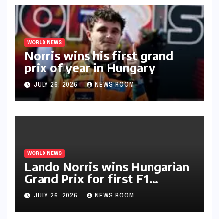
WORLD NEWS
Norris wins his first grand
prix of year in Hungary​​
JULY 26, 2026
NEWS ROOM
WORLD NEWS
Lando Norris wins Hungarian
Grand Prix for first F1
triumph in 2026​​
JULY 26, 2026
NEWS ROOM