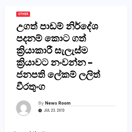
OTHER
උගත් පාඩම් නිර්දේශ
පදනම් කොට ගත්
ක්‍රියාකාරී සැලැස්ම
ක්‍රියාවට නංවන්න –
ජනපති ලේකම් ලලිත්
වීරතුංග
By
News Room
JUL 23, 2013