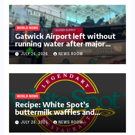
WORLD NEWS
Gatwick Airport left without
running water after major
outage​​
JULY 26, 2026
NEWS ROOM
WORLD NEWS
Recipe: White Spot’s
buttermilk waffles and
blueberry compote​Amy Judd​
JULY 26, 2026
NEWS ROOM