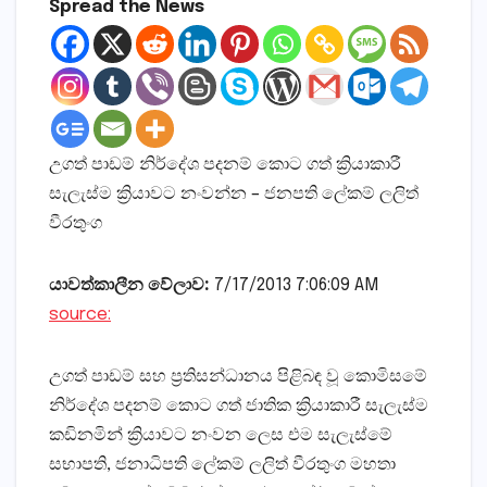
Spread the News
උගත් පාඩම් නිර්දේශ පදනම් කොට ගත් ක්‍රියාකාරී
සැලැස්ම ක්‍රියාවට නංවන්න – ජනපති ලේකම් ලලිත්
වීරතුංග
යාවත්කාලීන වේලාව:
7/17/2013 7:06:09 AM
source:
උගත් පාඩම් සහ ප්‍රතිසන්ධානය පිළිබඳ වූ කොමිසමේ
නිර්දේශ පදනම් කොට ගත් ජාතික ක්‍රියාකාරී සැලැස්ම
කඩිනමින් ක්‍රියාවට නංවන ලෙස එම සැලැස්මේ
සභාපති, ජනාධිපති ලේකම් ලලිත් වීරතුංග මහතා