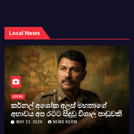
Local News
ATHULA SRI L
ල් අශෝක අලස් මහතාගේ
සුදා ව
ය අප රටට සිදුවූ විශාල පාඩුවකි
බලවත්
23, 2026
NEWS ROOM
MAY 8, 2