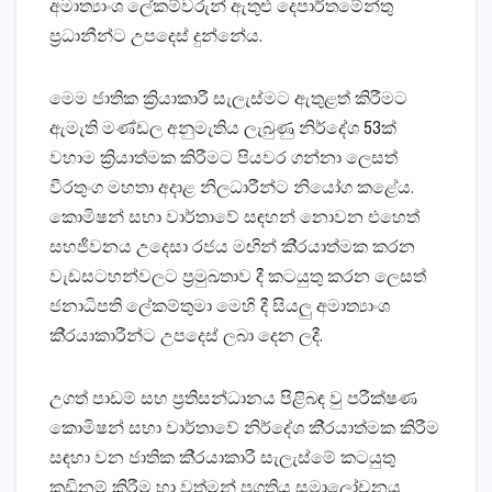
අමාත්‍යාංශ ලේකම්වරුන් ඇතුළු දෙපාර්තමේන්තු
ප්‍රධානීන්ට උපදෙස් දුන්නේය.
මෙම ජාතික ක්‍රියාකාරී සැලැස්මට ඇතුළත් කිරීමට
ඇමැති මණ්ඩල අනුමැතිය ලැබුණු නිර්දේශ 53ක්
වහාම ක්‍රියාත්මක කිරීමට පියවර ගන්නා ලෙසත්
වීරතුංග මහතා අදාළ නිලධාරීන්ට නියෝග කළේය.
කොමිෂන් සභා වාර්තාවේ සඳහන් නොවන එහෙත්
සහජීවනය උදෙසා රජය මඟින් කි‍්‍රයාත්මක කරන
වැඩසටහන්වලට ප‍්‍රමුඛතාව දී කටයුතු කරන ලෙසත්
ජනාධිපති ලේකම්තුමා මෙහි දී සියලු අමාත්‍යාංශ
කි‍්‍රයාකාරීන්ට උපදෙස් ලබා දෙන ලදී.
උගත් පාඩම් සහ ප‍්‍රතිසන්ධානය පිළිබඳ වු පරීක්ෂණ
කොමිෂන් සභා වාර්තාවේ නිර්දේශ කි‍්‍රයාත්මක කිරීම
සඳහා වන ජාතික කි‍්‍රයාකාරී සැලැස්මේ කටයුතු
කඩිනම් කිරීම හා වත්මන් ප‍්‍රගතිය සමාලෝචනය