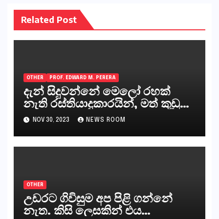
Related Post
OTHER
PROF. EDWARD M. PERERA
දැන් සිදුවන්නේ මෙලෝ රහක්
නැති රස්තියාදුකාරයින්, මත් කුඩු
ගෙන්වන්නන් සහ අලෙවි
NOV 30, 2023
NEWS ROOM
කරන්නන්,කැලෑපාළුවන්, මහජන
නියෝජිතයින්
OTHER
උඩරට ගිවිසුම අප පිළි ගන්නේ
නැත. කිසි ලෙසකින් එය