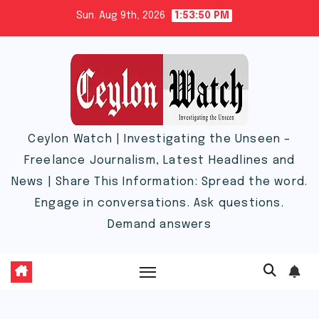
Skip
Sun. Aug 9th, 2026
1:53:50 PM
to
content
Ceylon Watch | Investigating the Unseen –
Freelance Journalism, Latest Headlines and
News | Share This Information: Spread the word.
Engage in conversations. Ask questions.
Demand answers