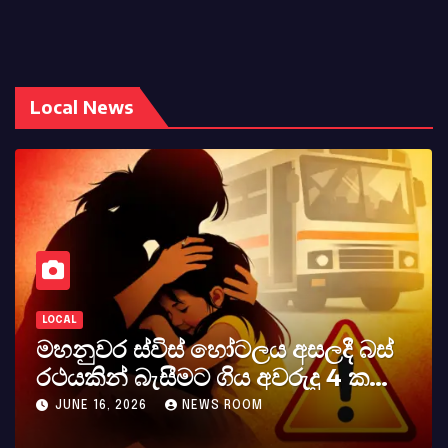
Local News
LOCAL
ටලය අසලදී බස්
කර්නල් අශෝක අලස්
ය අවරුදු 4 ක
අභාවය අප රටට සිදුවූ 
 වැටේ
OOM
MAY 23, 2026
NEWS ROOM