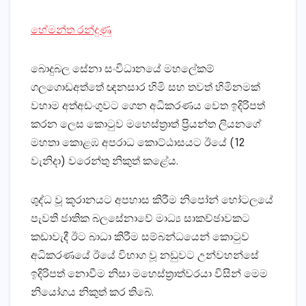
හේමන්ත රන්දුණු
බොදුබල සේනා සංවිධානයේ මහලේකම්
ගලගොඩඅත්තේ ඥනසාර හිමි සහ තවත් හිමිනමක්‌
වහාම අත්අඩංගුවට ගෙන අධිකරණය වෙත ඉදිරිපත්
කරන ලෙස කොටුව මහෙස්‌ත්‍රාත් ප්‍රියන්ත ලියනගේ
මහතා කොළඹ අපරාධ කොට්‌ඨාසයට ඊයේ (12
වැනිදා) වරෙන්තු නිකුත් කළේය.
ශුද්ධ වූ කූරානයට අපහාස කිරීම නිපෝන් හෝටලයේ
පැවති ජාතික බලසේනාවේ මාධ්‍ය සාකච්ඡාවකට
කඩාවැදී ඊට බාධා කිරීම සම්බන්ධයෙන් කොටුව
අධිකරණයේ ඊයේ විභාග වූ නඩුවට උන්වහන්සේ
ඉදිරිපත් නොවීම නිසා මහෙස්‌ත්‍රාත්වරයා විසින් මෙම
නියෝගය නිකුත් කර තිබේ.