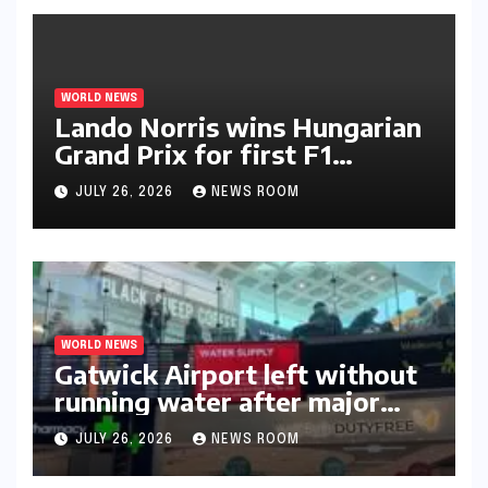
WORLD NEWS
Lando Norris wins Hungarian
Grand Prix for first F1
triumph in 2026​​
JULY 26, 2026
NEWS ROOM
WORLD NEWS
Gatwick Airport left without
running water after major
outage​​
JULY 26, 2026
NEWS ROOM