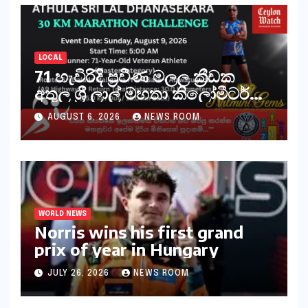
LOCAL
71 හැවිරිදි ප්‍රවීණ මලල ක්‍රීඩක
අතුල ශ්‍රී ලාල් මහතා කිලෝමීටර්
30ක විශේෂ මැරතන් ධාවන
AUGUST 6, 2026
NEWS ROOM
අභියෝගයකට සැරසෙයි
WORLD NEWS
Norris wins his first grand
prix of year in Hungary​​
JULY 26, 2026
NEWS ROOM