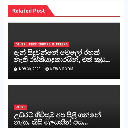
Related Post
OTHER
PROF. EDWARD M. PERERA
දැන් සිදුවන්නේ මෙලෝ රහක්
නැති රස්තියාදුකාරයින්, මත් කුඩු
ගෙන්වන්නන් සහ අලෙවි
NOV 30, 2023
NEWS ROOM
කරන්නන්,කැලෑපාළුවන්, මහජන
නියෝජිතයින්
OTHER
උඩරට ගිවිසුම අප පිළි ගන්නේ
නැත. කිසි ලෙසකින් එය