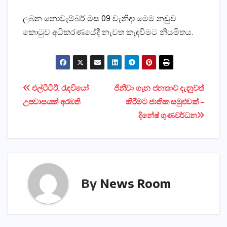
ලබන නොවැම්බර් මස 09 වැනිදා මෙම නඩුව
කොටුව අධිකරණයේදී නැවත කැඳවීමට නියමිතය.
Post
එල්ටීටීඊ. රැඳවියෝ
ජිනීවා ගැන ජනතාව දැනුවත්
උපවාසයක්‌ අරඹති
කිරීමට ජාතික සමුළුවක්‌ –
navigation
දිනේෂ් ගුණවර්ධන
By
News Room