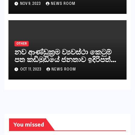
නීත්‍යානුකූල ලියවිල්ලක් නො වේ.
NOV 9, 2023
NEWS ROOM
සිංහල ප්‍රතිපත්ති කේන්ද්‍රයෙන්
ජනාධිපති දැන් වූ ලිපියෙන්
කියනවාටත් වඩා අයිතියක් බෞද්ධ
අපට ඇත.
OTHER
නව ආණ්ඩුක්‍රම ව්‍යවස්ථා කෙටුම්
පත කඩිමුඩියේ ජනතාව ඉදිරිපත්
කරන්නේ?
OCT 11, 2023
NEWS ROOM
You missed