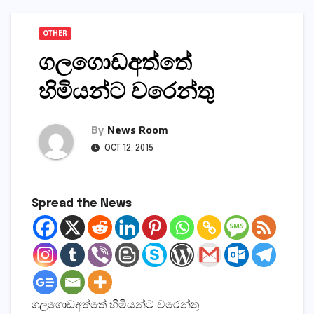
OTHER
ගලගොඩඅත්තේ
හිමියන්ට වරෙන්තු
By
News Room
OCT 12, 2015
Spread the News
ගලගොඩඅත්තේ හිමියන්ට වරෙන්තු