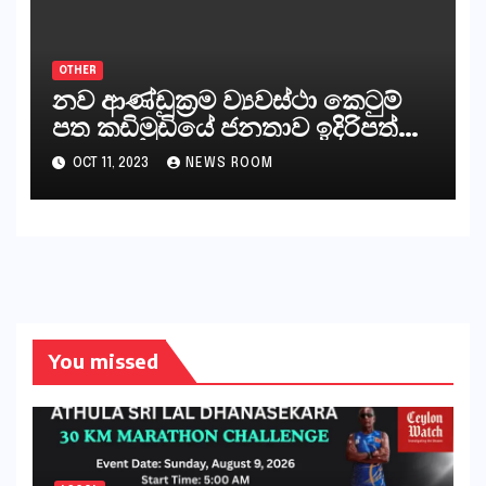
අපට ඇත.
OTHER
නව ආණ්ඩුක්‍රම ව්‍යවස්ථා කෙටුම්
පත කඩිමුඩියේ ජනතාව ඉදිරිපත්
කරන්නේ?
OCT 11, 2023
NEWS ROOM
You missed