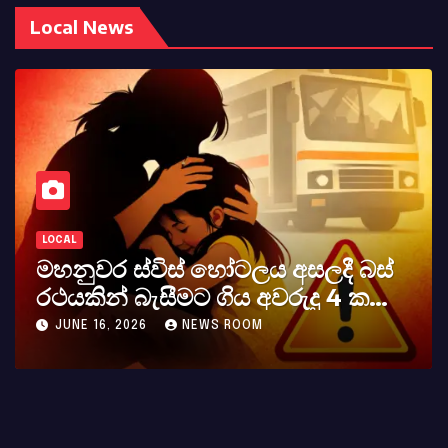
Local News
LOCAL
ිස් හෝටලය අසලදී බස්
කර්නල් අශෝක
ීමට ගිය අවරුදු 4 ක
අභාවය අප රටට ස
යණියක් වැටේ
NEWS ROOM
MAY 23, 2026
NE