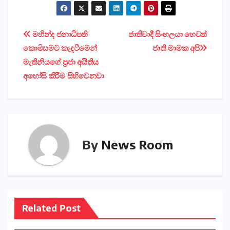
Post
මහින්ද ජනාධිපති
ජාතිවාදී සිංහලයා හෙවත්
කොමිසමට කැඳවීමෙන්
ජාති මාමක අපි
navigation
මැතිනියගේ ප්‍රජා අයිතිය
අහෝසි කිරීම සිහිවෙනවා
By
News Room
Related Post