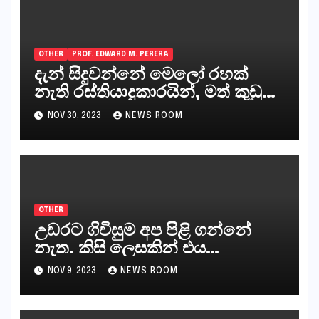
OTHER
PROF. EDWARD M. PERERA
දැන් සිදුවන්නේ මෙලෝ රහක්
නැති රස්තියාදුකාරයින්, මත් කුඩු
ගෙන්වන්නන් සහ අලෙවි
NOV 30, 2023
NEWS ROOM
කරන්නන්,කැලෑපාළුවන්, මහජන
නියෝජිතයින්
OTHER
උඩරට ගිවිසුම අප පිළි ගන්නේ
නැත. කිසි ලෙසකින් එය
නීත්‍යානුකූල ලියවිල්ලක් නො වේ.
NOV 9, 2023
NEWS ROOM
සිංහල ප්‍රතිපත්ති කේන්ද්‍රයෙන්
ජනාධිපති දැන් වූ ලිපියෙන්
කියනවාටත් වඩා අයිතියක් බෞද්ධ