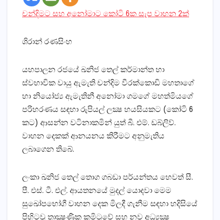
චන්දිමට සහ අනෝමාට කෝටි 6ක සැප වාහන 2ක්‌
ශිරාන් රණසිංහ
යහපාලන රජයේ ඛනිජ තෙල් කර්මාන්ත හා
ස්‌වභාවික වායු ඇමැති චන්දිම වීරක්‌කොඩි මහතාගේ
හා නියෝජ්‍ය ඇමැතිනී අනෝමා ගමගේ මහත්මියගේ
පරිහරණය සඳහා රුපියල් ලක්‍ෂ හයසියකට (කෝටි 6
කට) ආසන්න වටිනාකමින් යුත් බී. එම්. ඩබ්ලිව්.
වාහන දෙකක්‌ ආනයනය කිරීමට අනුමැතිය
ලබාගෙන තිබේ.
ලංකා ඛනිජ තෙල් තොග ගබඩා පර්යන්තය හෙවත් සී.
පී. එස්‌. ටී. එල්. ආයතනයේ මුදල් යොදවා මෙම
සුඛෝපභෝගී වාහන දෙක මිලදී ගැනීම සඳහා හදිසියේ
පිහිටවූ තාක්‍ෂණික කමිටුවේ සහ නව අධ්‍යක්‍ෂ