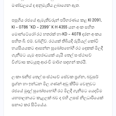
මණ්‌ඩලයේ ද අනුමැතිය ලබාගෙන ඇත.
පසුගිය රජයේ ඇමැතිවරුන් පරිහරණය කළ KI 2091,
KI – 0786 “KD – 2399” K H 4355 යන අංක සහිත
මොන්ටේරෝ රථ හතරක්‌ හා KD – 4078 දරන අංකය
සහිත බී. එම්. ඩබ්ලිව්. රථයක්‌ තිබියදී රුපියල් කෝටි
හයසියයකට ආසන්න සුඛෝපභෝගී රථ දෙකක්‌ මිලදී
ගැනීමට යැම අපරාධයක්‌ යෑයි තෙල් සංස්‌ථාවේ
විශ්වාස කටයුතු ආරංචි මාර්ග සඳහන් කරයි.
ලංකා ඛනිජ තෙල් සංස්‌ථාවේ සේවක ප්‍රශ්න, බවුසර්
ප්‍රශ්න හා ඉන්ධන මිල ගණන් අඩු කිරීම වෙනුවට
රජයේ මුදල් සුඛෝපභෝගී රථ මිලදී ගැනීමට යෙදවීම
යහපාලනයට කැළලක්‌ බව ද එහි උසස්‌ නිලධාරියෙක්‌
සනාථ කර සිටියේය.