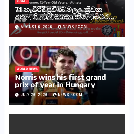
LOCAL
71 හැවිරිදි ප්‍රවීණ මලල ක්‍රීඩක
අතුල ශ්‍රී ලාල් මහතා කිලෝමීටර්
30ක විශේෂ මැරතන් ධාවන
AUGUST 6, 2026
NEWS ROOM
අභියෝගයකට සැරසෙයි
WORLD NEWS
Norris wins his first grand
prix of year in Hungary​​
JULY 26, 2026
NEWS ROOM