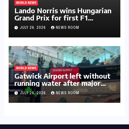
WORLD NEWS
Lando Norris wins Hungarian
Grand Prix for first F1
triumph in 2026​​
JULY 26, 2026
NEWS ROOM
WORLD NEWS
Gatwick Airport left without
running water after major
outage​​
JULY 26, 2026
NEWS ROOM