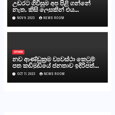
උඩරට ගිවිසුම අප පිළි ගන්නේ
නැත. කිසි ලෙසකින් එය
නීත්‍යානුකූල ලියවිල්ලක් නො වේ.
NOV 9, 2023
NEWS ROOM
සිංහල ප්‍රතිපත්ති කේන්ද්‍රයෙන්
ජනාධිපති දැන් වූ ලිපියෙන්
කියනවාටත් වඩා අයිතියක් බෞද්ධ
අපට ඇත.
OTHER
නව ආණ්ඩුක්‍රම ව්‍යවස්ථා කෙටුම්
පත කඩිමුඩියේ ජනතාව ඉදිරිපත්
කරන්නේ?
OCT 11, 2023
NEWS ROOM