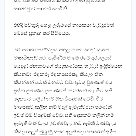
සහ වෘත්තීය සමිති නායකයන් අතර වූ විශේෂ
සාකච්ඡුාව හා එක් වෙමිනි.
එහිදී පිවිතුරු හෙළ උරුමයේ නායකයා වැඩිදුරටත්
මෙසේ ප‍්‍රකාශ කර සිටියේය.
මේ අමාත්‍ය මණ්ඩලය අකුලාගෙන ගෙදර යෑමේ
මානසිකත්වයට පැමිණීම ම මේ රටේ අරගලයේ
යෙදුණු ජනතාවගේ ජයග‍්‍රහණයක්. හැබැයි ඉංග‍්‍රීසියෙන්
කියනවා .එද ක්එැ එද කසඑඑකැ. කියලා. ඒක
කියන්නේ යමක් ඕනවට වඩා ප‍්‍රමාද වුණොත් එය
දුන්න ප‍්‍රමාණය ප‍්‍රමාණවත් වෙන්නේ නෑ. මීට සති
දෙකකට කලින් නම් ඕක විසඳුමක් වේවි. මීට
මාසෙකට කලින් නම් මුදල් ඇමැතිවරයා පමණක්
ඉවත් වීම විසඳුමක් වේවි. සති දෙකකට කලින් නම්
ඇමැති මණ්ඩලය ඉවත්වෙලා නව ඇමති මණ්ඩලය
කියලා අලූත් මුහුණු සමග අලූත් බලාපොරොත්තු දීම