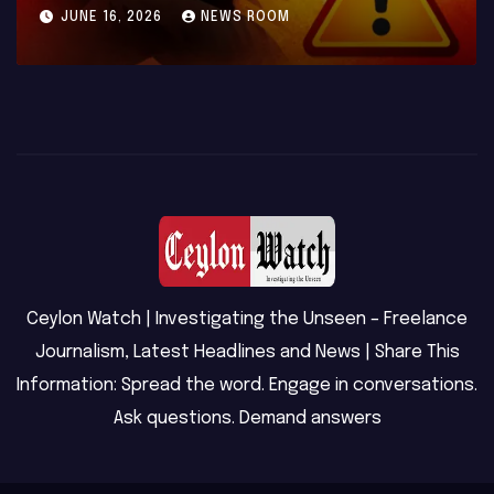
යණියක් වැටේ
NEWS ROOM
MAY 23, 2026
NE
Ceylon Watch | Investigating the Unseen – Freelance
Journalism, Latest Headlines and News | Share This
Information: Spread the word. Engage in conversations.
Ask questions. Demand answers