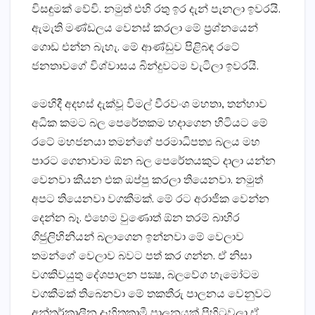
විසඳුමක් වේවි. නමුත් එහි රතු ඉර දැන් පැනලා ඉවරයි.
ඇමැති මණ්ඩලය වෙනස් කරලා මේ ප‍්‍රශ්නයෙන්
ගොඩ එන්න බැහැ. මේ ආණ්ඩුව පිළිබඳ රටේ
ජනතාවගේ විශ්වාසය බින්දුවටම වැටිලා ඉවරයි.
මෙහිදී අදහස් දැක්වූ විමල් වීරවංශ මහතා, තන්හාව
අධික කමට බල පෙරේතකම හදාගෙන හිටියට මේ
රටේ මහජනයා තමන්ගේ පරමාධිපත්‍ය බලය මහ
පාරට ගෙනාවාම ඕන බල පෙරේතයකුට දාලා යන්න
වෙනවා කියන එක ඔප්පු කරලා තියෙනවා. නමුත්
අපට තියෙනවා වගකීමක්. මේ රට අරාජික වෙන්න
දෙන්න බෑ. එහෙම වුණොත් ඕන තරම් බාහිර
ගිජුලිහිනියන් බලාගෙන ඉන්නවා මේ වෙලාව
තමන්ගේ වෙලාව බවට පත් කර ගන්න. ඒ නිසා
වගකිවයුතු දේශපාලන පක්‍ෂ, බලවේග හැමෝටම
වගකීමක් තිබෙනවා මේ තකතීරු පාලනය වෙනුවට
අන්තර්කාලීන දෑහිතකාමී පාලනයක් පිහිටුවලා ඒ