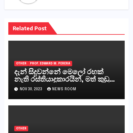
Related Post
OTHER
PROF. EDWARD M. PERERA
දැන් සිදුවන්නේ මෙලෝ රහක්
නැති රස්තියාදුකාරයින්, මත් කුඩු
ගෙන්වන්නන් සහ අලෙවි
NOV 30, 2023
NEWS ROOM
කරන්නන්,කැලෑපාළුවන්, මහජන
නියෝජිතයින්
OTHER