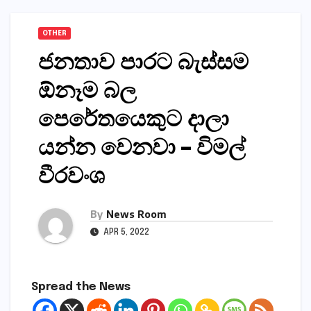
OTHER
ජනතාව පාරට බැස්සම
ඕනෑම බල
පෙරේතයෙකුට දාලා
යන්න වෙනවා – විමල්
වීරවංශ
By
News Room
APR 5, 2022
Spread the News