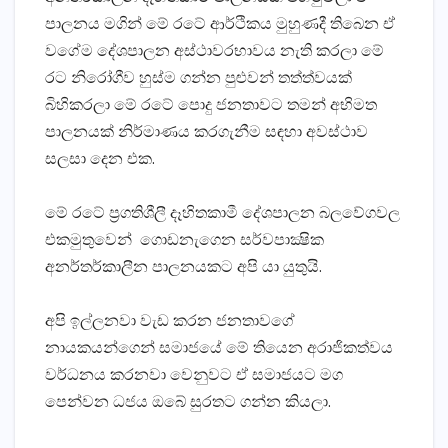
පාලනය මගින් මේ රටේ ආර්ථිකය මුහුණදී තිබෙන ඒ
වගේම දේශපාලන අස්ථාවරභාවය නැති කරලා මේ
රට නිරෝගීව හුස්ම ගන්න පුළුවන් තත්ත්වයක්
බිහිකරලා මේ රටේ පොදු ජනතාවට තමන් අභිමත
පාලනයක් නිර්මාණය කරගැනීම සඳහා අවස්ථාව
සලසා දෙන එක.
මේ රටේ ප‍්‍රගතිශීලී දෑහිතකාමී දේශපාලන බලවේගවල
එකමුතුවෙන් ගොඩනැගෙන සර්වපාක්‍ෂික
අනර්තර්කාලීන පාලනයකට අපි යා යුතුයි.
අපි ඉල්ලනවා වැඩ කරන ජනතාවගේ
නායකයන්ගෙන් සමාජයේ මේ තියෙන අරාජිකත්වය
වර්ධනය කරනවා වෙනුවට ඒ සමාජයට මග
පෙන්වන ධජය ඔබේ සුරතට ගන්න කියලා.