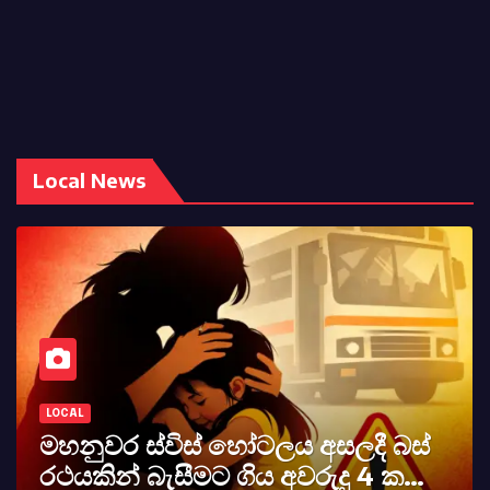
Local News
LOCAL
ිස් හෝටලය අසලදී බස්
කර්නල් අශෝක
ීමට ගිය අවරුදු 4 ක
අභාවය අප රටට ස