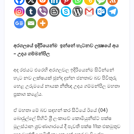
අරගලයේ ඉදිරියෙන්ම ඉන්නේ හැටනව ලක්‍ෂයේ අය
– උදය ගම්මන්පිල
අද රජයට එරෙහි අරගලවල ඉදිරියෙන්ම සිටින්නේ
හැට නව ලක්ෂයක් ඡුන්ද දුන්න ජනතාව බව පිවිතුරු
හෙළ උරුමයේ නායක නීතිඥ උදය ගම්මන්පිල මහතා
ප‍්‍රකාශ කළේය.
ඒ මහතා මේ බව සඳහන් කර සිටියේ ඊයේ (04)
බොරැුල්ලේ පිහිටි ශ‍්‍රී ලංකාවේ කොමියුනිස්ට් පක්ෂ
මූලස්ථාන ශ‍්‍රවණාගාරයේ දී පැවති පක්ෂ 11ක එකමුතුව