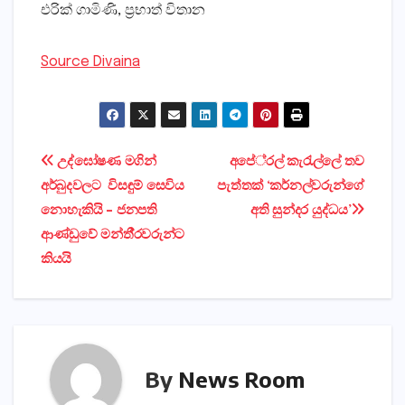
එරික් ගාමිණි, ප‍්‍රභාත් විතාන
Source Divaina
Post
උද්ඝෝෂණ මගින්
අපේ‍්‍රල් කැරැල්ලේ තව
අර්බුදවලට විසඳුම් සෙවිය
පැත්තක් ‘කර්නල්වරුන්ගේ
navigation
නොහැකියි – ජනපති
අති සුන්දර යුද්ධය’
ආණ්ඩුවේ මන්තී‍්‍රවරුන්ට
කියයි
By
News Room