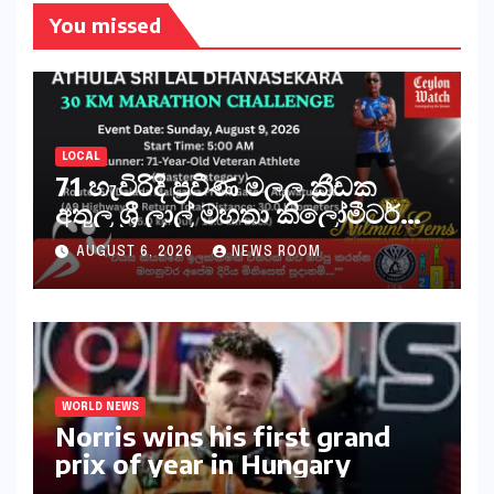
You missed
LOCAL
71 හැවිරිදි ප්‍රවීණ මලල ක්‍රීඩක
අතුල ශ්‍රී ලාල් මහතා කිලෝමීටර්
30ක විශේෂ මැරතන් ධාවන
AUGUST 6, 2026
NEWS ROOM
අභියෝගයකට සැරසෙයි
WORLD NEWS
Norris wins his first grand
prix of year in Hungary​​