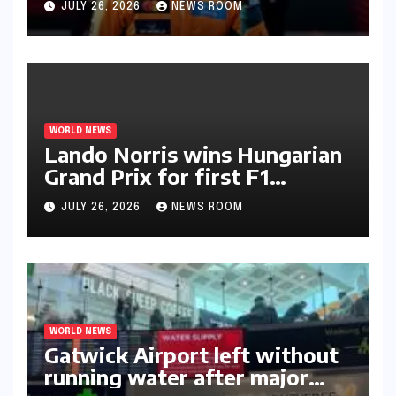
JULY 26, 2026
NEWS ROOM
WORLD NEWS
Lando Norris wins Hungarian
Grand Prix for first F1
triumph in 2026​​
JULY 26, 2026
NEWS ROOM
WORLD NEWS
Gatwick Airport left without
running water after major