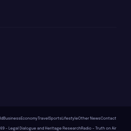
හිමියන් ලීක්කරයි
අනුර පිරිමියෙක්
වගේ වරෙන්/
Ghanasara
ld
Business
Economy
Travel
Sports
Lifestyle
Other News
Contact
569 – Legal Dialogue and Heritage Research
Radio – Truth on Air