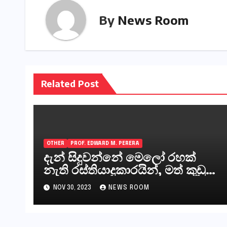
By
News Room
Related Post
OTHER
PROF. EDWARD M. PERERA
දැන් සිදුවන්නේ මෙලෝ රහක්
නැති රස්තියාදුකාරයින්, මත් කුඩු
ගෙන්වන්නන් සහ අලෙවි
NOV 30, 2023
NEWS ROOM
කරන්නන්,කැලෑපාළුවන්, මහජන
නියෝජිතයින්