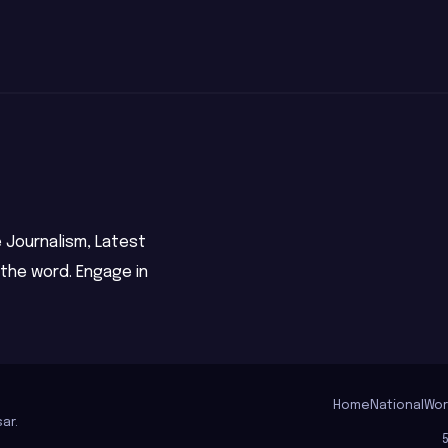
ය
Ransomware
Attacks
 Journalism, Latest
 the word. Engage in
Home
National
Wor
ar
.