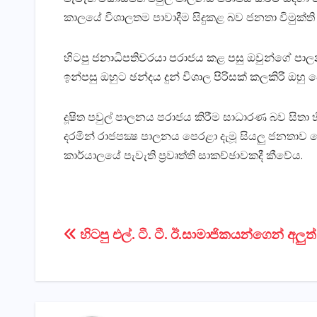
කාලයේ විශාලතම පාවාදීම සිදුකළ බව ජනතා විමුක්‌ති 
හිටපු ජනාධිපතිවරයා පරාජය කළ පසු ඔවුන්ගේ පාලන 
ඉන්පසු ඔහුට ඡන්දය දුන් විශාල පිරිසක්‌ කලකිරී ඔහු 
දූෂිත පවුල් පාලනය පරාජය කිරීම සාධාරණ බව සිතා හ
දරමින් රාජපක්‍ෂ පාලනය පෙරළා දැමූ සියලු ජනතාව මෛත්
කාර්යාලයේ පැවැති ප්‍රවෘත්ති සාකච්ඡාවකදී කීවේය.
Post
හිටපු එල්. ටී. ටී. ඊ.සාමාජිකයන්ගෙන් අලුත් 
navigation