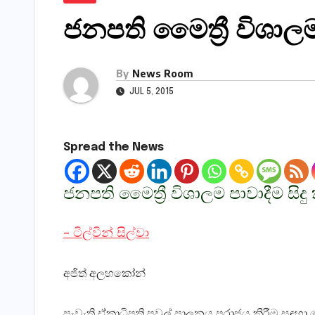
ජනපති මෛත්‍රී විශාලම
By
News Room
JUL 5, 2015
Spread the News
ජනපති මෛත්‍රී විශාලම පාවාදීම සිදු
– ටිල්වින් සිල්වා
අජිත් අලහකෝන්
පැවැති ඒකාධිපති පවුල් පාලනය පරාජය කිරීම සඳහා 