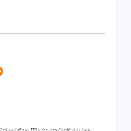
ින් මෛත්‍රිපාල සිරිසේන ජනාධිපතිවරයා මෑත