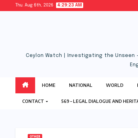
Skip
Thu. Aug 6th, 2026
4:29:23 AM
to
content
Ceylon Watch | Investigating the Unseen 
En
HOME
NATIONAL
WORLD
CONTACT
569 – LEGAL DIALOGUE AND HERI
OTHER