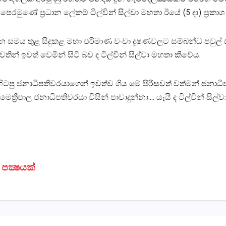
පෙරමුණේ ප්‍රධාන ලේකම් ටිල්වින් සිල්වා මහතා ඊයේ (5 දා) ප්‍රක
සමය තුළ සිදුකළ මහා පරිමාණ වංචා දූෂණවලට සම්බන්ධ පවුල් සහ ප
වෙතින් ඉවත් වෙමින් සිටි බව ද ටිල්වින් සිල්වා මහතා කීවේය.
ිටපු ජනාධිපතිවරයාගෙන් ඉවත්ව ගිය මේ පිරිසවත් වත්මන් ජනාධිපත
‍රීපාල ජනාධිපතිවරයා විසින් පාවාදුන්නා…. යෑයි ද ටිල්වින් සිල්ව
පක්‍ෂයක්‌