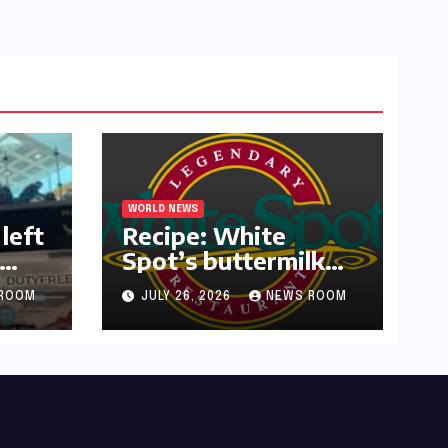
WORLD NEWS
left
Recipe: White
Spot’s buttermilk
or
waffles and
ROOM
JULY 26, 2026
NEWS ROOM
blueberry compote​
Amy Judd​