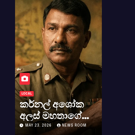
ATHULA SRI LA
LOCAL
WORLD NEWS
කර්නල් අශෝක
සුදා ව
අලස් මහතාගේ
වියෝ
අභාවය අප රටට
අපගේ
M
MAY 23, 2026
NEWS ROOM
MAY 8, 202