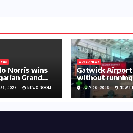
බෞද්ධ අපට ඇත.
NEWS
WORLD NEWS
o Norris wins
Gatwick Airport 
arian Grand
without running
 for first F1
water after maj
 26, 2026
NEWS ROOM
JULY 26, 2026
NEWS 
mph in 2026​​
outage​​