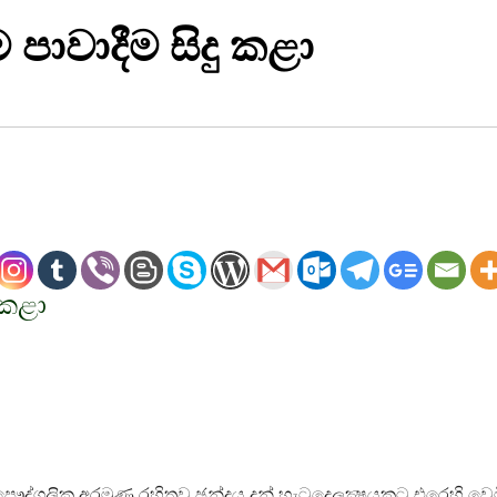
 පාවාදීම සිදු කළා
 කළා
පෞද්ගලික අරමුණු රහිතව ඡන්දය දුන් හැටදෙලක්‍ෂයකට එරෙහි වෙම