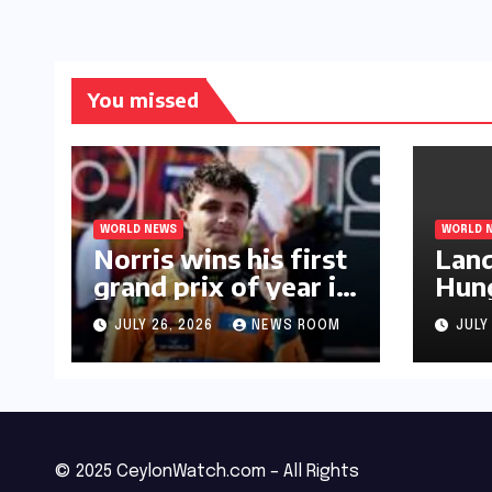
You missed
WORLD NEWS
WORLD 
Norris wins his first
Land
grand prix of year in
Hung
Hungary​​
Prix
JULY 26, 2026
NEWS ROOM
JULY
triu
© 2025 CeylonWatch.com – All Rights