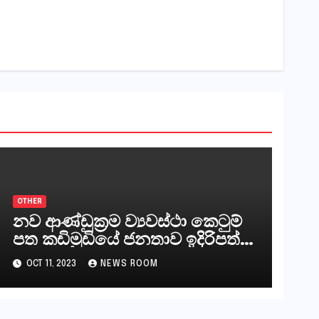
OTHER
නව ආණ්ඩුක්‍රම ව්‍යවස්ථා කෙටුම්
පත කඩිමුඩියේ ජනතාව ඉදිරිපත්
කරන්නේ?
OCT 11, 2023
NEWS ROOM