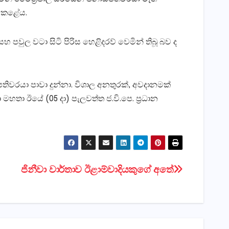
ාශ කළේය.
වුල වටා සිටි පිරිස හෙළිදරව් වෙමින් තිබූ බව ද
ිවරයා පාවා දුන්නා. විශාල අනතුරක්‌, අවදානමක්‌
ා මහතා ඊයේ (05 දා) පැලවත්ත ජ.වි.පෙ. ප්‍රධාන
ජිනීවා වාර්තාව ඊළාම්වාදියකුගේ අතේ