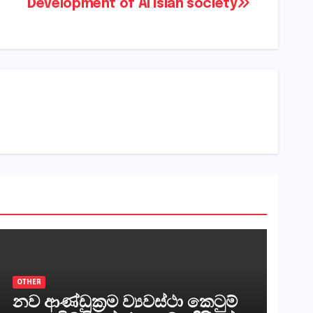
Development of Al Islah society
OTHER
නව ආණ්ඩුක්‍රම ව්‍යවස්ථා කෙටුම්