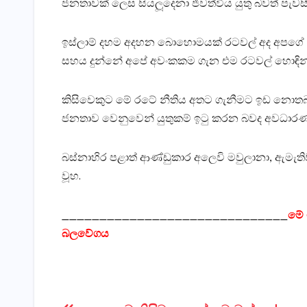
ජනතාවක් ලෙස සියලූදෙනා ජීවත්විය යුතු බවත් පැවස
ඉස්ලාම් දහම අදහන බොහොමයක් රටවල් අද අපගේ අවං
සහය දුන්නේ අපේ අවංකකම ගැන එම රටවල් හොඳින්ම
කිසිවෙකුට මේ රටේ නීතිය අතට ගැනීමට ඉඩ නොතබන
ජනතාව වෙනුවෙන් යුතුකම් ඉටු කරන බවද අවධා
බස්නාහිර පළාත් ආණ්ඩුකාර අලෙවි මවුලානා, ඇමැති
වූහ.
______________________________
මේ 
බලවේගය