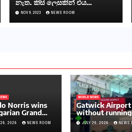
නැත. කිසි ලෙසකින් එය
නීත්‍යානුකූල ලියවිල්ලක් නො වේ.
NOV 9, 2023
NEWS ROOM
සිංහල ප්‍රතිපත්ති කේන්ද්‍රයෙන්
ජනාධිපති දැන් වූ ලිපියෙන්
කියනවාටත් වඩා අයිතියක්
බෞද්ධ අපට ඇත.
NEWS
WORLD NEWS
o Norris wins
Gatwick Airport 
arian Grand
without running
 for first F1
water after maj
 26, 2026
NEWS ROOM
JULY 26, 2026
NEWS 
mph in 2026​​
outage​​