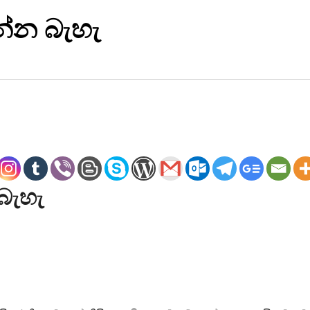
න්න බැහැ
බැහැ