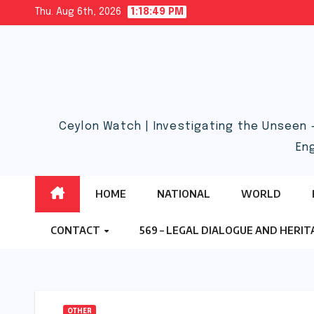
Skip
Thu. Aug 6th, 2026
1:18:50 PM
to
content
Ceylon Watch | Investigating the Unseen 
En
HOME
NATIONAL
WORLD
CONTACT
569 – LEGAL DIALOGUE AND HERI
OTHER