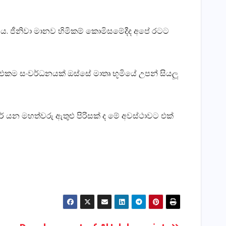
ය. ජීනිවා මානව හිමිකම් කොමිසමේදීද අපේ රටට
එකම සංවර්ධනයක් ඔස්සේ මාතෘ භූමියේ උපන් සියලූ
් යන මහත්වරු ඇතුළු පිරිසක් ද මේ අවස්ථාවට එක්