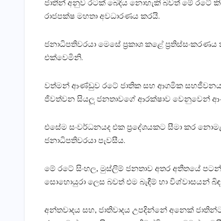
ජාතීන් අනුව රටක් බෙදිය නොහැකි බවත් මේ රටේ කි
රාජපක්ෂ මහතා අවධාරණය කරයි.
ජනාධිපතිවරයා මෙසේ ප්‍රකාශ කළේ ප‍්‍රතිස්සංකරණය 
එක්වෙමිනි.
වත්මන් ආණ්ඩුව රටේ ජාතික සහ ආගමික සහජීවනය ගො
ජිවත්වන සියලූ ජනතාවගේ ආරක්ෂාව වෙනුවෙන් ආණ්ඩ
එසේම සංවර්ධනයද එක ප‍්‍රදේශයකට සීමා කර නොමැත
ජනාධිපතිවරයා පැවසීය.
මේ රටේ සිංහල, මුස්ලිම් ජනතාව අතර අතීතයේ පටන් 
සොහොයුරා ලෙස බවත් එම බැඳීම් හා විශ්වාසයන් බ
අන්තවාදය සහ, ජාතිවාදය උපදින්නේ අනෙක් ජාතින