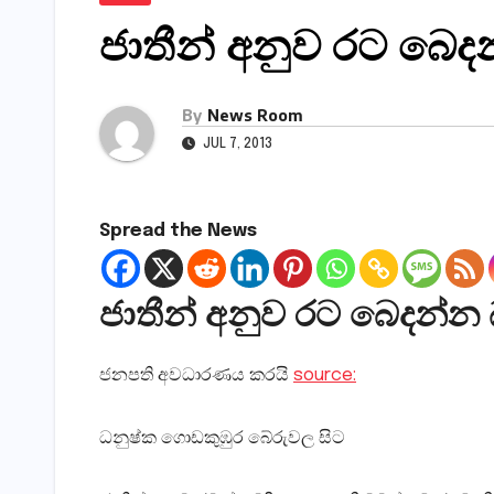
ජාතීන් අනුව රට බෙද
By
News Room
JUL 7, 2013
Spread the News
ජාතීන් අනුව රට බෙදන්න 
ජනපති අවධාරණය කරයි
source:
ධනුෂ්ක ගොඩකුඹුර බේරුවල සිට