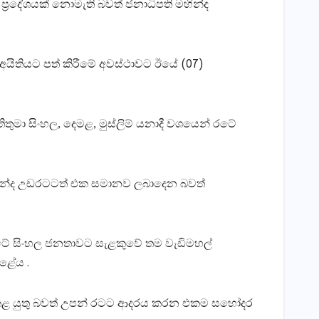
්‍රදේශයක් නොමැති බවත් ජනාධිපති මහින්ද
ා අයිතියට පත් කිරීමේ අවස්ථාවට ඊයේ (07)
මා සිංහල, දෙමළ, මුස්ලිම් යනාදී වශයෙන් රටේ
, කන්ද උඩරටටත් එක සමානව ලබාදෙන බවත්
ේ රටේ සිංහල ජනතාවට සැළකුවේ තම වැඩිමහල්
ළේය .
ැර කළ යුතු බවත් උපන් රටට ආදරය කරන එකම සහෝදර