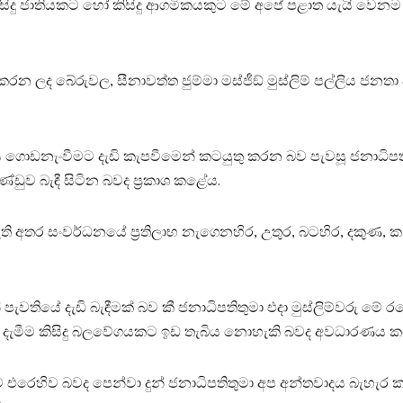
සිදු ජාතියකට හෝ කිසිදු ආගමිකයකුට මේ අපේ පළාත යැයි වෙනම ප‍
කරන ලද බේරුවල, සීනාවත්ත ජුම්මා මස්ජීඞ් මුස්ලිම් පල්ලිය ජනත
ඩනැංවීමට දැඩි කැපවීමෙන් කටයුතු කරන බව පැවසූ ජනාධිපතිතු
ුව බැඳී සිටින බවද ප්‍රකාශ කළේය.
ි අතර සංවර්ධනයේ ප‍්‍රතිලාභ නැගෙනහිර, උතුර, බටහිර, දකුණ
පැවතියේ දැඩි බැඳීමක් බව කී ජනාධිපතිතුමා එදා මුස්ලිම්වරු ම
ිඳ දැමීම කිසිදු බලවේගයකට ඉඩ තැබිය නොහැකි බවද අවධාරණය ක
්ට එරෙහිව බවද පෙන්වා දුන් ජනාධිපතිතුමා අප අන්තවාදය බැහ