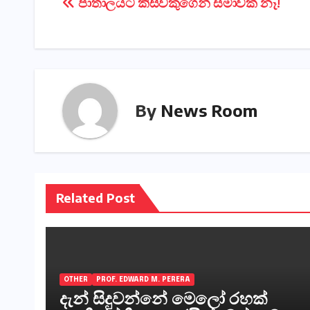
Post
පාතාලයට කිසිවකුගෙන් සමාවක් නෑ!
navigation
By
News Room
Related Post
OTHER
PROF. EDWARD M. PERERA
දැන් සිදුවන්නේ මෙලෝ රහක්