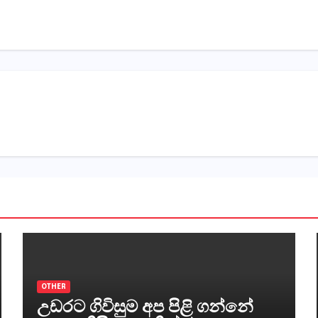
OTHER
උඩරට ගිවිසුම අප පිළි ගන්නේ