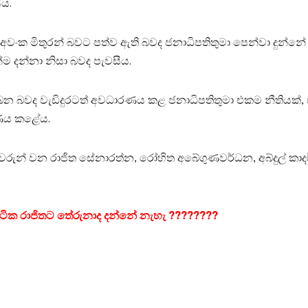
ීය.
ක මිතුරන් බවට පත්ව ඇති බවද ජනාධිපතිතුමා පෙන්වා දුන්නේ 
 දන්නා නිසා බවද පැවසීය.
 බවද වැඩිදුරටත් අවධාරණය කළ ජනාධිපතිතුමා එකම නීතියක්, 
රණය කළේය.
වරුන් වන රාජිත සේනාරත්න, රෝහිත අබේගුණවර්ධන, අබ්දුල් කාදර
ටික රාජිතට තේරුනාද දන්නේ නැහැ ????????