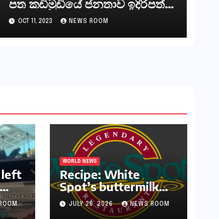
පත කඩිමුඩියේ ජනතාව ඉදිරිපත්
කරන්නේ?
OCT 11, 2023
NEWS ROOM
WORLD NEWS
left
Recipe: White
Spot’s buttermilk
or
waffles and
ROOM
JULY 26, 2026
NEWS ROOM
blueberry compote​