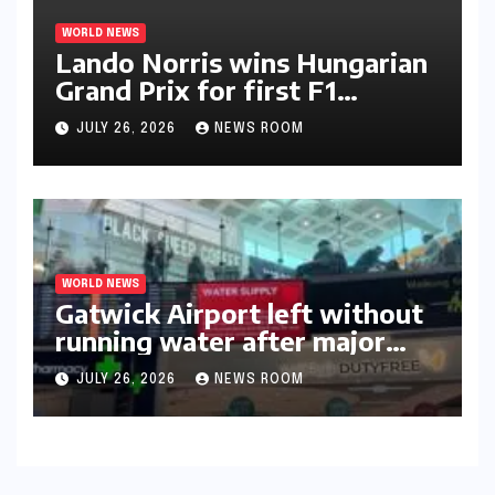
WORLD NEWS
Lando Norris wins Hungarian
Grand Prix for first F1
triumph in 2026​​
JULY 26, 2026
NEWS ROOM
WORLD NEWS
Gatwick Airport left without
running water after major
outage​​
JULY 26, 2026
NEWS ROOM