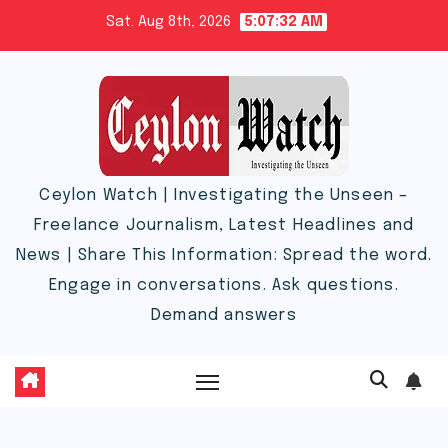
Skip
Sat. Aug 8th, 2026
5:07:32 AM
to
content
Ceylon Watch | Investigating the Unseen –
Freelance Journalism, Latest Headlines and
News | Share This Information: Spread the word.
Engage in conversations. Ask questions.
Demand answers