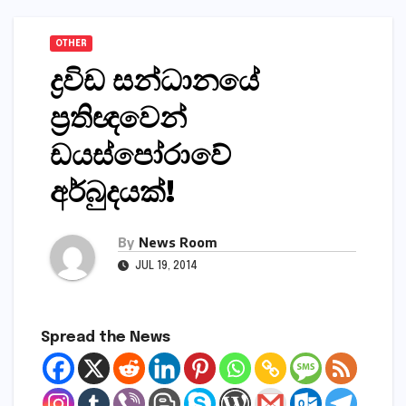
OTHER
ද්‍රවිඩ සන්ධානයේ
ප්‍රතිඥවෙන්
ඩයස්‌පෝරාවේ
අර්බුදයක්‌!
By
News Room
JUL 19, 2014
Spread the News