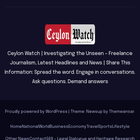
Ceylon Watch | Investigating the Unseen – Freelance
Journalism, Latest Headlines and News | Share This
Information: Spread the word. Engage in conversations.
Ask questions. Demand answers
Proudly powered by WordPress
|
Theme: Newsup by
Themeansar
.
Home
National
World
Business
Economy
Travel
Sports
Lifestyle
Other News
Contact
569 – Legal Dialogue and Heritage Research