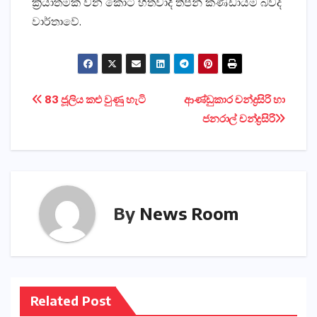
ක්‍රියාත්මක වන කොටි හිතවාදී තීපන් කණ්‌ඩායම බවද
වාර්තාවේ.
Post
83 ජූලිය කළු වුණු හැටි
ආණ්‌ඩුකාර චන්ද්‍රසිරි හා
ජනරාල් චන්ද්‍රසිරි
navigation
By
News Room
Related Post