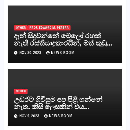
OTHER
PROF. EDWARD M. PERERA
දැන් සිදුවන්නේ මෙලෝ රහක්
නැති රස්තියාදුකාරයින්, මත් කුඩු
ගෙන්වන්නන් සහ අලෙවි
NOV 30, 2023
NEWS ROOM
කරන්නන්,කැලෑපාළුවන්, මහජන
නියෝජිතයින්
OTHER
උඩරට ගිවිසුම අප පිළි ගන්නේ
නැත. කිසි ලෙසකින් එය
නීත්‍යානුකූල ලියවිල්ලක් නො වේ.
NOV 9, 2023
NEWS ROOM
සිංහල ප්‍රතිපත්ති කේන්ද්‍රයෙන්
ජනාධිපති දැන් වූ ලිපියෙන්