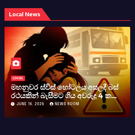
Local News
LOCAL
බස්
කර්නල් අශෝක අලස් මහතාගේ
ක
අභාවය අප රටට සිදුවූ විශාල පාඩුව
MAY 23, 2026
NEWS ROOM