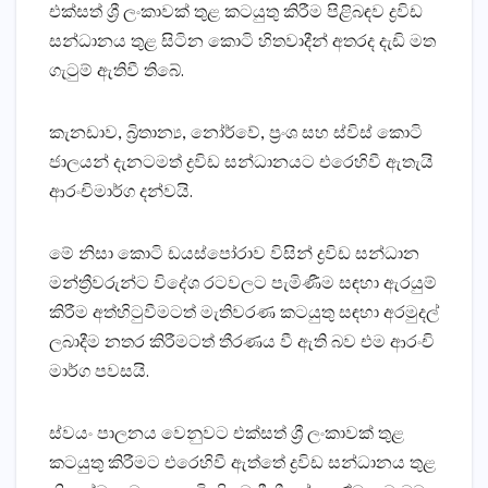
එක්‌සත් ශ්‍රී ලංකාවක්‌ තුළ කටයුතු කිරීම පිළිබඳව ද්‍රවිඩ
සන්ධානය තුළ සිටින කොටි හිතවාදීන් අතරද දැඩි මත
ගැටුම් ඇතිවී තිබේ.
කැනඩාව, බ්‍රිතාන්‍ය, නෝර්වේ, ප්‍රංශ සහ ස්‌විස්‌ කොටි
ජාලයන් දැනටමත් ද්‍රවිඩ සන්ධානයට එරෙහිවී ඇතැයි
ආරංචිමාර්ග දන්වයි.
මේ නිසා කොටි ඩයස්‌පෝරාව විසින් ද්‍රවිඩ සන්ධාන
මන්ත්‍රීවරුන්ට විදේශ රටවලට පැමිණීම සඳහා ඇරයුම්
කිරීම අත්හිටුවීමටත් මැතිවරණ කටයුතු සඳහා අරමුදල්
ලබාදීම නතර කිරීමටත් තීරණය වී ඇති බව එම ආරංචි
මාර්ග පවසයි.
ස්‌වයං පාලනය වෙනුවට එක්‌සත් ශ්‍රී ලංකාවක්‌ තුළ
කටයුතු කිරීමට එරෙහිවී ඇත්තේ ද්‍රවිඩ සන්ධානය තුළ