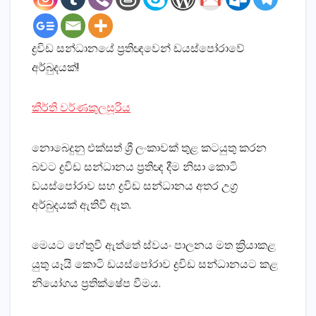
ද්‍රවිඩ සන්ධානයේ ප්‍රතිඥවෙන් ඩයස්‌පෝරාවේ
අර්බුදයක්‌!
කීර්ති වර්ණකුලසූරිය
නොබෙදුනු එක්‌සත් ශ්‍රී ලංකාවක්‌ තුළ කටයුතු කරන
බවට ද්‍රවිඩ සන්ධානය ප්‍රතිඥ දීම නිසා කොටි
ඩයස්‌පෝරාව සහ ද්‍රවිඩ සන්ධානය අතර උග්‍ර
අර්බුදයක්‌ ඇතිවී ඇත.
මෙයට හේතුවී ඇත්තේ ස්‌වයං පාලනය මත ක්‍රියාකළ
යුතු යෑයි කොටි ඩයස්‌පෝරාව ද්‍රවිඩ සන්ධානයට කළ
නියෝගය ප්‍රතික්‌ෂේප වීමය.