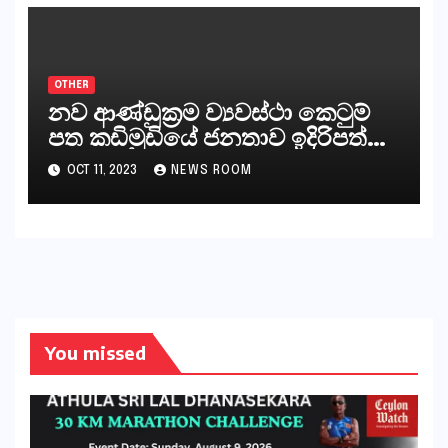
කියනවාටත් වඩා අයිතියක් බෞද්ධ
අපට ඇත.
OTHER
නව ආණ්ඩුක්‍රම ව්‍යවස්ථා කෙටුම්
පත කඩිමුඩියේ ජනතාව ඉදිරිපත්
කරන්නේ?
OCT 11, 2023
NEWS ROOM
You missed