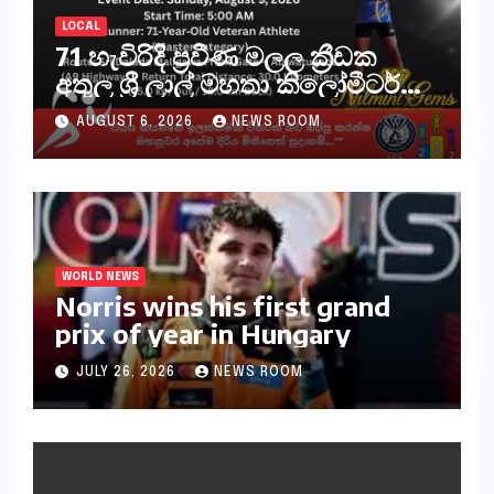
LOCAL
71 හැවිරිදි ප්‍රවීණ මලල ක්‍රීඩක
අතුල ශ්‍රී ලාල් මහතා කිලෝමීටර්
30ක විශේෂ මැරතන් ධාවන
AUGUST 6, 2026
NEWS ROOM
අභියෝගයකට සැරසෙයි
WORLD NEWS
Norris wins his first grand
prix of year in Hungary​​
JULY 26, 2026
NEWS ROOM