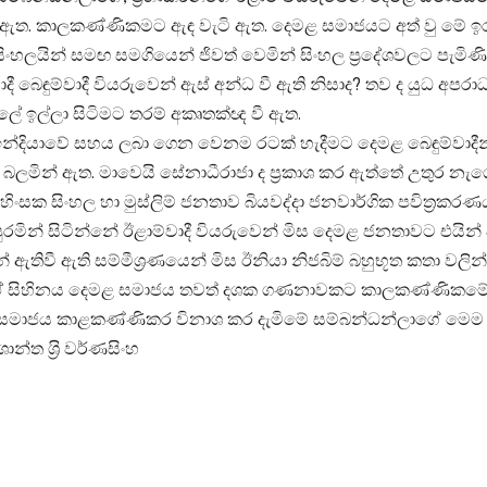
වී ඇත. කාලකණ්ණිකමට ඇඳ වැටි ඇත. දෙමළ සමාජයට අත් වු මේ 
 සිංහලයින් සමඟ සමගියෙන් ජිවත් වෙමින් සිංහල ප‍්‍රදේශවලට පැ
ුම්වාදී වියරුවෙන් ඇස් අන්ධ වී ඇති නිසාද? තව ද යුධ අපරාධ 
 ඉල්ලා සිටිමට තරම් අකෘතක්‍ඥ වී ඇත.
 ඉන්දියාවේ සහය ලබා ගෙන වෙනම රටක් හැදීමට දෙමළ බෙඳුම්වාදීන්
න බලමින් ඇත. මාවෙයි සේනාධීරාජා ද ප‍්‍රකාශ කර ඇත්තේ උතුර න
ක සිංහල හා මුස්ලිම් ජනතාව බියවද්දා ජනවාර්ගික පවිත‍්‍රකරණයක
වපුරමින් සිටින්නේ ඊළාම්වාදී වියරුවෙන් මිස දෙමළ ජනතාවට එය
 එයින් ඇතිවී ඇති සම්මීශ‍්‍රණයෙන් මිස ඊනියා නිජබිම් බහුභූත කතා
 ඒ සිහිනය දෙමළ සමාජය තවත් දශක ගණනාවකට කාලකණ්ණිකමේ ප
 සමාජය කාළකණ්ණිකර විනාශ කර දැමිමේ සම්බන්ධන්ලාගේ මෙම
ත ශ‍්‍රි වර්ණසිංහ