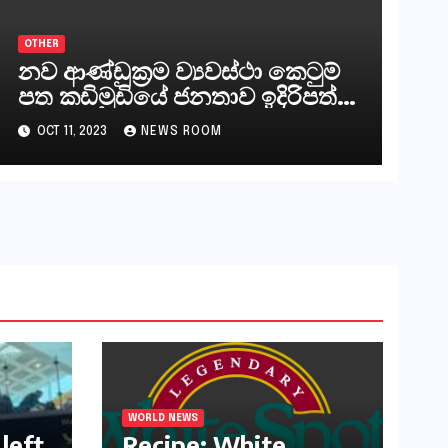
OTHER
නව ආණ්ඩුක්‍රම ව්‍යවස්ථා කෙටුම්
පත කඩිමුඩියේ ජනතාව ඉදිරිපත්
කරන්නේ?
OCT 11, 2023
NEWS ROOM
WORLD NEWS
left
Recipe: White