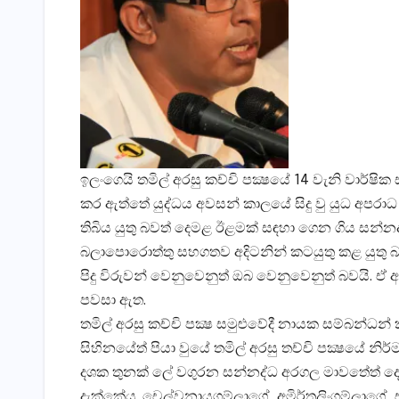
ඉලංගෙයි තමිල් අරසු කච්චි පක්‍ෂයේ 14 වැනි වාර්ෂික 
කර ඇත්තේ යුද්ධය අවසන් කාලයේ සිදු වු යුධ අපරාධ
තිබිය යුතු බවත් දෙමළ ඊළමක් සඳහා ගෙන ගිය සන්නද
බලාපොරොත්තු සහගතව අදිටනින් කටයුතු කළ යුතු බවත
පිදු විරුවන් වෙනුවෙනුත් ඔබ වෙනුවෙනුත් බවයි. ඒ
පවසා ඇත.
තමිල් අරසු කච්චි පක්‍ෂ සමුළුවේදී නායක සම්බන්ධන
සිහිනයේත් පියා වුයේ තමිල් අරසු තච්චි පක්‍ෂයේ නි
දශක තුනක් ලේ වගුරන සන්නද්ධ අරගල මාවතේත් දෙමළ
දැක්කේය. චෙල්වනායගම්ලාගේ, අමිර්තලිංගම්ලාගේ, 