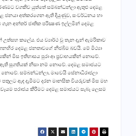
ඉරණමට වගකිව යුත්තේ සම්බන්ධන්ලා ඇතුළු දෙමළ
මිණිළ ජනයා අත්කරගෙන ඇති දියුණුව, සංවර්ධනය හා
ගැන අන්තර් ජාතික පරික්‍ෂණ ඉල්ලමින් දෙමළ
 උත්සහ කලේය. එය ව්‍යාර්ථ වු තැන දැන් ඇමරිකාව
ැගෙනහිර දෙමළ ජනතාවගේ නිජබිම බවයි. මේ මිථ්‍යා
ින් මිස ඉතිහාසය පුරා ආ ප‍්‍රවාහයකින් නොවේ.
ින් ඇති සුගතියක් නිසා නම් නොවේ. දෙමළ සමාජයට
 වලින් නොවේ. සම්බන්ධන්ලා, මාවෙයි සේනාධීරාජලා
තුලට ඇඳ දැමීමට දරන මානසික වියරුවක් මිස මහ
 වෑයම පරාජය කිරීමට දෙමළ සමාජයට සැබෑ ලෙසම