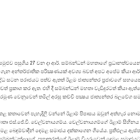
සමුළුව පසුගිය 27 වන දා ආර්. සම්බන්ධන් මහතාගේ ප‍්‍රධානත්වයෙන් 
 ගැන අන්තර්ජාතික පරික්‍ෂණයක් අවශ්‍ය බවත් අපට අපේම කියා ආර
්ධ සටන පරාජයට පත්ව ඇතත් ඊළම ජාත්‍යන්තර ප‍්‍රජාවගේ සහයෙන්
් ප‍්‍රකාශ කර ඇත. එහි දී සම්බන්ධන් මහතා වැඩිදුරටත් කියා ඇ
 අරමුණ වෙනුවෙන් තමිල් අරසු කච්චි පක්‍ෂය ජාත්‍යන්තර බලවේග ස
් කළ කතාවෙන් පැහැදිලි වන්නේ ඊළාම් පිපාසය ඔවුන් අත්හැර නොමැ
ර්මාතෘ එස්.ජේ.වී. චෙල්වනායගම්ය. චෙල්වනායගම්ගේ ඊළාම් සිහිනය 
 බෙඳුම්වාදීන් දෙමළ සමාජය දක්කාගෙන ගියේය. ප‍්‍රතිඵලය ඇස්ප
සම්බන්ධන්ලාගේ, ප‍්‍රභාකරන්ගේ ඊළාම් වියරුවෙන් දෙමළ සමාජයට