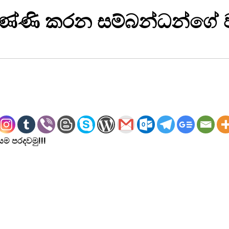
ණි කරන සම්බන්ධන්ගේ වෑ
ම පරදවමු!!!