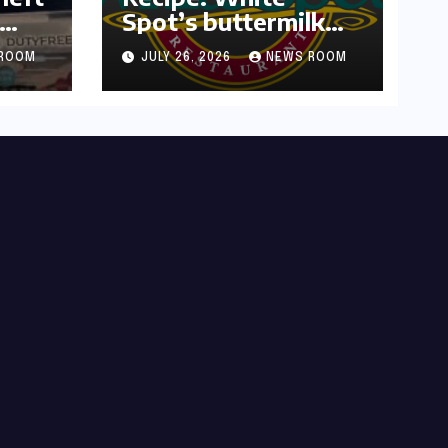
Spot’s buttermilk
or
waffles and
ROOM
JULY 26, 2026
NEWS ROOM
blueberry compote​
Amy Judd​