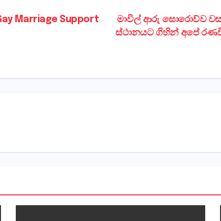
Gay Marriage Support
මාවිල් ආරු සොරොව්ව වස
ස්ථානයට ගිහින් අපේ රණව