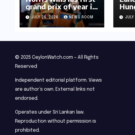
grand prix of year in
Hung
Hungary​​
Prix
JULY 26, 2026
NEWS ROOM
JULY
triu
© 2025 CeylonWatch.com – All Rights
Reserved
Independent editorial platform. Views
are author’s own. External links not
endorsed.
Operates under Sri Lankan law.
Reproduction without permission is
prohibited.