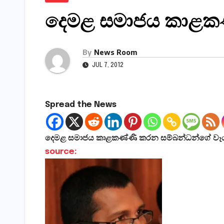
දෙමළ සමාජය කාළකණ්
By
News Room
JUL 7, 2012
Spread the News
දෙමළ සමාජය කාළකණ්ණි කරන සම්බන්ධන්ගේ වෑය
source: