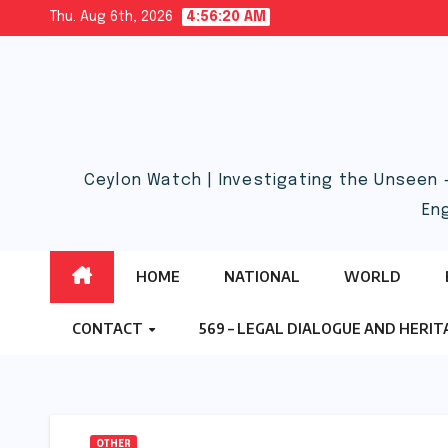
Skip
Thu. Aug 6th, 2026
4:56:21 AM
to
content
Ceylon Watch | Investigating the Unseen 
En
HOME
NATIONAL
WORLD
CONTACT
569 – LEGAL DIALOGUE AND HERI
OTHER