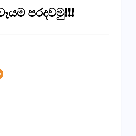
යම පරදවමු!!!