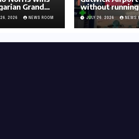
arian Grand
without running
 for first F1
water after maj
 26, 2026
NEWS ROOM
JULY 26, 2026
NEWS 
mph in 2026​​
outage​​