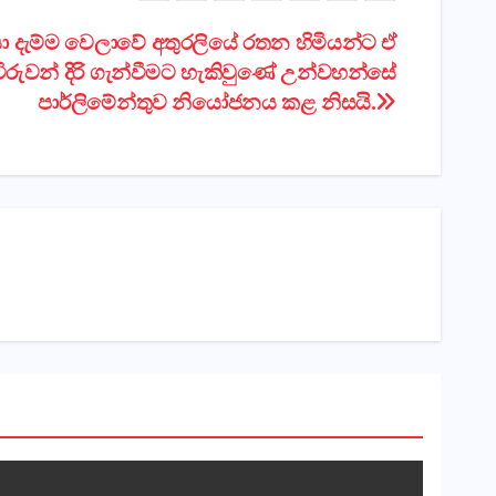
ා දැම්ම වෙලාවේ අතුරලියේ රතන හිමියන්ට ඒ
ිරුවන් දිරි ගැන්වීමට හැකිවුණේ උන්වහන්සේ
පාර්ලිමේන්තුව නියෝජනය කළ නිසයි.