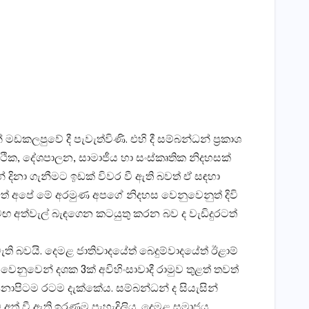
මඩකලපුවේ දී පැවැත්විණි. එහි දී සම්බන්ධන් ප‍්‍රකාශ
්ථික, දේශපාලන, සාමාජීය හා සංස්කෘතික නිදහසක්
 දිනා ගැනීමට ඉඩක් විවර වී ඇති බවත් ඒ සඳහා
ත්තේ අපේ මේ අරමුණ අපගේ නිදහස වෙනුවෙනුත් දිවි
මඟ අත්වැල් බැඳගෙන කටයුතු කරන බව ද වැඩිදුරටත්
ති බවයි. දෙමළ ජාතිවාදයේත් බෙදුම්වාදයේත් ඊළාම්
වෙනුවෙන් දශක 3ක් අවිහිංසාවාදී රාමුව තුළත් තවත්
නාපිටම රටම දැක්කේය. සම්බන්ධන් ද සියැසින්
 අත් වී ඇති ඉරණම පැහැදිලිය. දෙමළ සමාජය