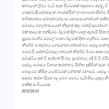
කබලෙන් ලිපට වැටි ඇත. සියවසක් පසුපසට තල්ලූ 
බෙඳුම්වාදී දේශපාලන නායකයින් හා න්‍යායාචාරීන්ය.
නවීකරණය සම්බන්ධන්ලාට නොපෙනෙන්නේ ජාතිවාදී බෙඳ
සමාජය වහල්භාවයෙන් නිදහස් කල රණවිරුවන්ගේ ලේ
එක් කලෙක ඉන්දියාව ඊළමක් දිනා දෙනු ඇතැයි සිතා
ප‍්‍රමුඛ බටහිර රටවල් හරහා ඊළමක් දිනා ගැනිමට මා
නිජබිම් සංකල්පය ගොඩනඟා ගත්තේ එම දෙපළාතේ අහිංස
මාවෙයි සේනාධිරාජලා තවමත් නිජබිම් මිථ්‍යා කතා 
සමෘද්ධිය අත් වී ඇත්තේ සිංහල ප‍්‍රදේශවල පදිංචි වී
දෙමළ සමාජය විනාශ කරන්නට සිහින දකිමින් ඇත.
පොළවේ කිසිදා යථාර්ථයක් වන්නක් නොවේ. දෙමළ
ආදරය කරන සියළු බලවේග පෙරට පැමිණිය යුතුය.නිශාන්
ජාතික සංවිධායක
2012.05.31