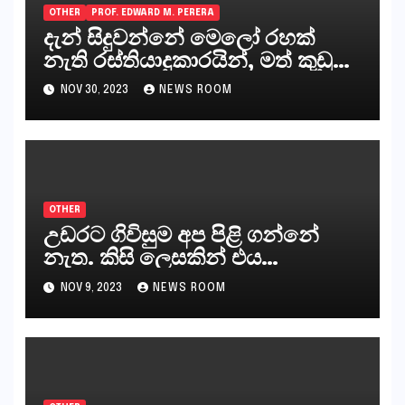
OTHER
PROF. EDWARD M. PERERA
දැන් සිදුවන්නේ මෙලෝ රහක්
නැති රස්තියාදුකාරයින්, මත් කුඩු
ගෙන්වන්නන් සහ අලෙවි
NOV 30, 2023
NEWS ROOM
කරන්නන්,කැලෑපාළුවන්, මහජන
නියෝජිතයින්
OTHER
උඩරට ගිවිසුම අප පිළි ගන්නේ
නැත. කිසි ලෙසකින් එය
නීත්‍යානුකූල ලියවිල්ලක් නො වේ.
NOV 9, 2023
NEWS ROOM
සිංහල ප්‍රතිපත්ති කේන්ද්‍රයෙන්
ජනාධිපති දැන් වූ ලිපියෙන්
කියනවාටත් වඩා අයිතියක් බෞද්ධ
අපට ඇත.