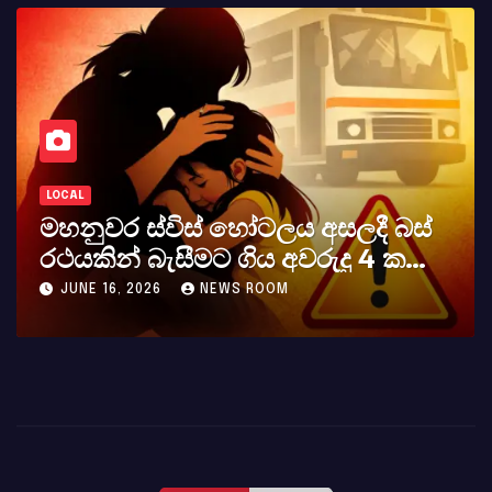
LOCAL
දී බස්
කර්නල් අශෝක අලස් මහතාග
 4 ක
අභාවය අප රටට සිදුවූ විශාල පා
MAY 23, 2026
NEWS ROOM