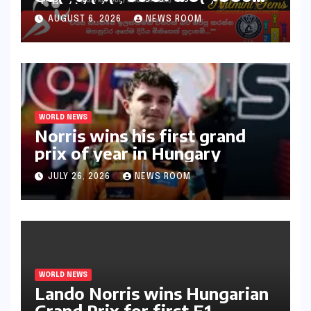
30ක විශේෂ මැරතන් ධාවන
AUGUST 6, 2026
NEWS ROOM
අභියෝගයකට සැරසෙයි
WORLD NEWS
Norris wins his first grand
prix of year in Hungary​​
JULY 26, 2026
NEWS ROOM
WORLD NEWS
Lando Norris wins Hungarian
Grand Prix for first F1