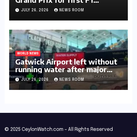
triumph in 2026​​
JULY 26, 2026
NEWS ROOM
WORLD NEWS
Gatwick Airport left without
running water after major
outage​​
JULY 26, 2026
NEWS ROOM
© 2025 CeylonWatch.com – All Rights Reserved