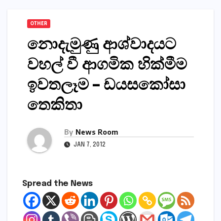
OTHER
නොදැමුණු ආශ්වාදයට
වහල් වී ආගමික හික්මීම
ඉවතලෑම – ඩයසකෝසා
තෙකිතා
By
News Room
JAN 7, 2012
Spread the News