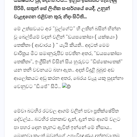
යක්ෂයාට පුද දෙන්නටය… ඉනුත් ඉක්බිතිව ගැහැණු
පිරිමි, සතුන් සේ ලිංගික සංසර්ගයේ යෙදී, උනුන්
වැළඳගෙන එළිවන තුරු නිදා සිටිති…
මේ උත්සවයට අර “වුල්ගේට්” හි ලතින් බසින් භින්න
වූ බෙල්ජියම් වදන් වලින් “ඩයසකෝසා ( යක්ෂයා )
තෙකිතා ( ආචාරය ) ” යැයි කියති… අදටත් මෙම
චාරිත්‍රය මීට සමානුරූපීව පවතින අතර, “ඩයසකෝසා
තෙකීතා”, ඉංග්‍රීසින් විසින් සිය හුරුවට “ඩිස්කොතෙක්”
යන තනි වචනයට බහා ඇත… අදත් විදුළි බුබුළු අඩ
ආලෝකයට අඩු කරන අතර, බෙරය වැයූ යකු පුදන්නා
වෙනුවට “ඩී.ජේ” සිටී…
මේවා බටහිර රටවල ආගම් වලින් පවා ප්‍රතික්ෂේපිත
දේවල්ය… බටහිර ජනතාව දැන්, දැන් තම ආගම් වලට
පා පහර දෙන තැනට ඇවිත් ඉන්නේ මේ නිසාය…
මොනවා කළත් ඔවුන්ගේ උප-විඥාණය දන්නවා තම