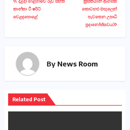
Post
දළදා මාළිගාවේ රුව සහිත
ක්‍රිස්තියානි ආගමික
කාන්තා ටී ෂර්ට්
කොටහළු මඟුලෙන්
navigation
වෙළදපොළේ
පැවතෙන උපාධි
ප්‍රදානෝත්සවය
By
News Room
Related Post