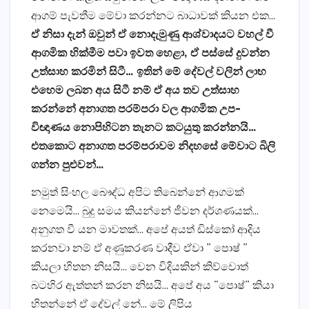
ආගම් පැවතීම මේවා කරන්නට බාධාවක් කියන එක…
ඒ නිසා දැන් ඔවුන් ඒ නොදැමුණු ආශ්වාදයට වහල් වී
ආගමික හික්මීම පවා ඉවත හෙළා, ඒ පස්සේ දුවන්න
උත්සාහ කරමින් සිටී… ඉතින් මේ දේවල් වලින් ලාභ
එහෙම ලබන අය සිටී නම් ඒ අය තව උත්සාහ
කරන්නේ අනාගත පරම්පරා වල ආගමික උප-
විඥාණය නොපිහිටන තැනට කටයුතු කරන්නයි…
එතකොට අනාගත පරම්පරාවම නිදහසේ මේවාට බිලි
ගන්න පුළුවන්…
නමුත් සිංහල බෞද්ධ අපිට තිබෙන්නේ ආගමක්
නෙමෙයි… බුදු සමය කියන්නේ ජීවන දර්ශණයක්…
අනුගත වී යන මාවතක්… අපේ අයත් ඩිස්කෝ ආදිය
කරනවා නම් ඒ අණුකරණ වාදීව ඒවා ” පොෂ් ”
කියලා හිතන නිසයි… වෙන විදියකින් කිව්වොත්
බටහිර ඇත්තන් කරන නිසයි… අපේ අය “පොෂ්” කියා
හිතන්නේ ඒ දේවල් නේ… මේ ලිපිය