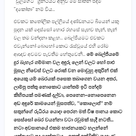
“වුල්ගේට්” ග්‍රන්ථයට අනුව මේ සාතන් පිදීම
“දකෝතා” නම් විය…
එවකට කතෝලික පල්ලියේ දණ්ඩනයට බියෙන් යකු
පුදන යක් දෙස්සෝ හොර රහසේ සැඟව තැන්, තැන්
වල තම වන්දනා කළහ… බෙල්ජියමට එවකට
එවැන්නෝ බොහෝ කොට රැස්වූයේ එහි රෝම
ආඥාව අවමව පැවතීම හේතුවෙනි…
මේ බෙල්ජියමේ
දුර බැහැර ගම්මාන වල අඳුරු ලෙන් වලට හෝ පාළු
මූසල නිවෙස් වලට රොක් වන මොවුහු අතුරින් එක්
අයෙකු යම් බෙරයක් පසෙක තබාගෙන වයන අතර,
ලාම්පු පත්තු නොකොට යාන්තම් ඉටි පන්දම්
කිහිපයක් පමණක් දල්වා, පෙනෙන-නොපෙනෙන
අඩ අඳුරේ කාමයෙන් මුසපත්ව, “කොලොප්” නම්
සතුන්ගේ රුධිරය යොදා පෙරන මත් විෂ පානය කොට
සෙස්සෝ බෙර වයන්නා වටා රවුමක් සෑදී නටති…
නටා අවසානයේ එකම භාජනයකට හලන්නේ