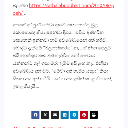
බලන්න
https://sinhalabuddhist.com/2010/09/p
osh/
…
අපගේ අරමුණ මේවා ආවේ කොහෙන්ද, මුළ
කොහොමද කියා පෙන්වා දීමය… එවිට අත්හරින
කෙනෙක් ඉන්නවා නම් අවබෝධයෙන් අත් හරීවි…
බෞද්ධ දැක්මේ “බලහත්කාරය” නෑ… ඒ නිසා ගෙලට
බයිනෙත්තුව තබා අත් හැරවීම හෝ මේවාට
යන්නන්ට ගල් ගසා මරා දැමීම අපි ළඟ නෑ… එනිසා
අවබෝධය දුන් විට, “මේවා අත් හැරිය යුතුය” කියා
සිතන අය අත් හරියි… කරන අය ඉතින් ඉහළ ගියොත්,
ඉහළ ගියැයි….