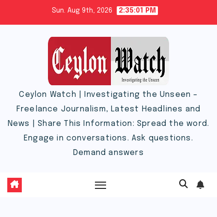
Skip
Sun. Aug 9th, 2026
2:35:02 PM
to
content
Ceylon Watch | Investigating the Unseen –
Freelance Journalism, Latest Headlines and
News | Share This Information: Spread the word.
Engage in conversations. Ask questions.
Demand answers