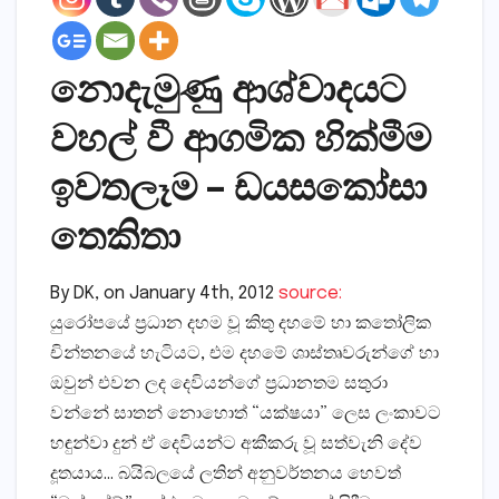
නොදැමුණු ආශ්වාදයට
වහල් වී ආගමික හික්මීම
ඉවතලෑම – ඩයසකෝසා
තෙකිතා
By DK, on January 4th, 2012
source:
යුරෝපයේ ප්‍රධාන දහම වූ කිතු දහමේ හා කතෝලික
චින්තනයේ හැටියට, එම දහමේ ශාස්තෘවරුන්ගේ හා
ඔවුන් එවන ලද දෙවියන්ගේ ප්‍රධානතම සතුරා
වන්නේ සාතන් නොහොත් “යක්ෂයා” ලෙස ලංකාවට
හඳුන්වා දුන් ඒ දෙවියන්ට අකීකරු වූ සත්වැනි දේව
දූතයාය… බයිබලයේ ලතින් අනුවර්තනය හෙවත්