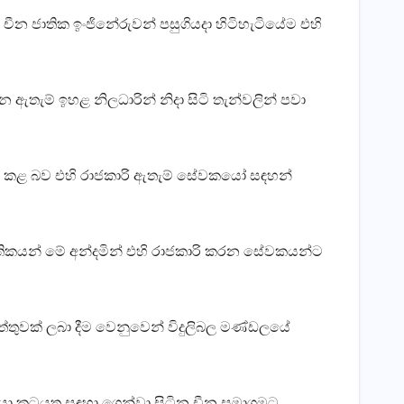
ීන ජාතික ඉංජිනේරුවන් පසුගියදා හිටිහැටියේම එහි
ඇතැම් ඉහළ නිලධාරින් නිදා සිටි තැන්වලින් පවා
 සිදු කළ බව එහි රාජකාරි ඇතැම් සේවකයෝ සඳහන්
ජාතිකයන් මේ අන්දමින් එහි රාජකාරි කරන සේවකයන්ට
්තුවක්‌ ලබා දීම වෙනුවෙන් විදුලිබල මණ්‌ඩලයේ
ා කටයුතු සඳහා ගෙන්වා සිටින චීන සමාගමට