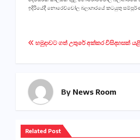
ඉදිරියේදී නොරෙච්චෝල බලාගාරයේ කටයුතු සම්පූර්ණ
Post
හමුදාවට ගත් උතුරේ අක්‌කර විසිදහසක්‌ යළි
navigation
By
News Room
Related Post