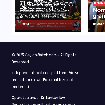
71 හැවිරිදි ප්‍රවීණ මලල
WORLD 
ක්‍රීඩක අතුල ශ්‍රී ලාල්
Norr
මහතා කිලෝමීටර් 30ක
gran
AUGUST 6, 2026
NEWS
විශේෂ මැරතන් ධාවන
Hung
අභියෝගයකට
JULY
ROOM
සැරසෙයි
© 2025 CeylonWatch.com – All Rights
Reserved
Independent editorial platform. Views
are author’s own. External links not
endorsed.
Operates under Sri Lankan law.
Reproduction without permission is