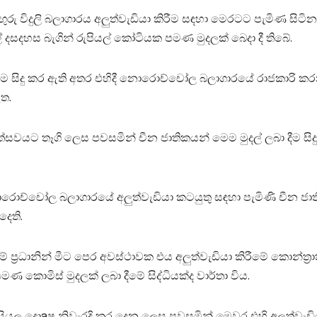
විදුලි බලාගාරය අලුත්වැඩියා කිරීම සඳහා මෙරටට පැමිණ සිටින ච
 දසදහස බැගින් රුපියල් කෝටියක පමණ මුදලක්‌ බෙදා දී තිබේ.
ීම සිදු කර ඇති අතර එහිදී නොරොච්චෝල බලාගාරයේ රාජකාරි කරන 
ත.
දු උත්සවයට තෑගි ලෙස පවසමින් චීන ජාතිකයන් මෙම මුදල් ලබා දීම
 නොරොච්චෝල බලාගාරයේ අලුත්වැඩියා කටයුතු සඳහා පැමිණි චීන 
දෙති.
ධානින් මීට පෙර අවස්‌ථාවක එය අලුත්වැඩියා කිරීමේ කොන්ත්‍රාත
 කොමිස්‌ මුදලක්‌ ලබා දීමේ සිද්ධියක්‌ද වාර්තා විය.
ු දොaෂ නිවැරදි කර දෙන ලෙස පවසමින් මෙවර එහි අලුත්වැඩිය