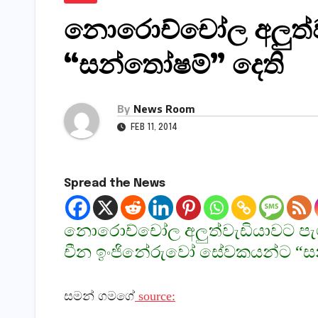
නොරොච්චෝල අලුත්ව
“සන්තෝෂම්” දෙති
By
News Room
FEB 11, 2014
Spread the News
නොරොච්චෝල අලුත්වැඩියාවට පැ
චීන ඉංජිනේරුවෝ සේවකයන්ට “ස
සමන් ගමගේ
source: