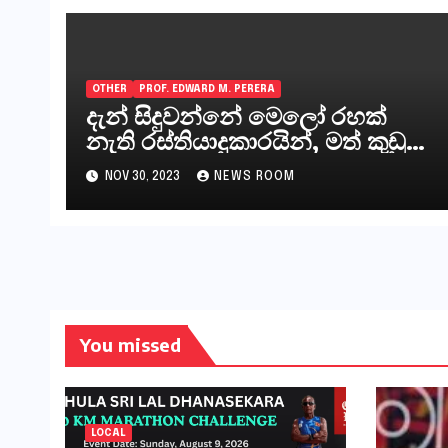
OTHER
PROF. EDWARD M. PERERA
දැන් සිදුවන්නේ මෙලෝ රහක්
නැති රස්තියාදුකාරයින්, මත් කුඩු
ගෙන්වන්නන් සහ අලෙවි
NOV 30, 2023
NEWS ROOM
කරන්නන්,කැලෑපාළුවන්, මහජන
නියෝජිතයින්
You missed
LOCAL