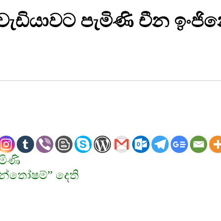
ැඩියාවට පැමිණි චීන ඉං
මිණි
න්තෝෂම්” දෙති