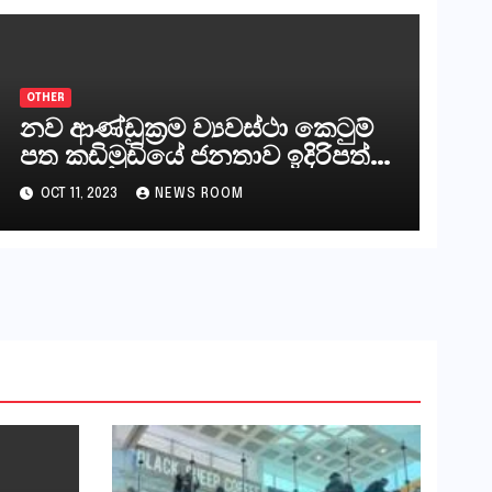
OTHER
නව ආණ්ඩුක්‍රම ව්‍යවස්ථා කෙටුම්
පත කඩිමුඩියේ ජනතාව ඉදිරිපත්
කරන්නේ?
OCT 11, 2023
NEWS ROOM