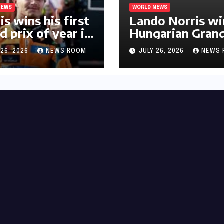
NEWS
WORLD NEWS
is wins his first
Lando Norris wi
d prix of year in
Hungarian Gran
ary​​
Prix for first F1
 26, 2026
NEWS ROOM
JULY 26, 2026
NEWS 
triumph in 2026​​