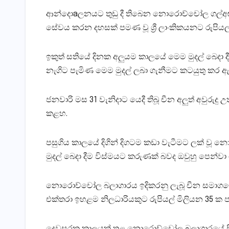
ආන්දොaලනයට තුඩු දී තිබෙන නොරොච්චෝල ගල්අඟුරු 
සේවය කරන දහසක්‌ පමණ වූ ශ්‍රී ලාංකිකයනට රුපියල්
ඉකුත් සතියේ දිනක අලුයම කාලයේ මෙම මුදල් බෙදා ද
නැගිට පැමිණ මෙම මුදල් ලබා ගැනීමට කටයුතු කර ඇ
ජනවාරි මස 31 වැනිදාට යෙදී තිබූ චීන අලුත් අවුරු
කළහ.
පසුගිය කාලයේ දිගින් දිගටම කඩා වැටීමට ලක්‌ වූ
මුදල් බෙදා දීම විස්‌මයට කරුණක්‌ බවද ඔවුහු පෙන්වා 
නොරොච්චෝල බලාගාරය ඉදිකරනු ලැබූ චීන සමාගමේ ප්‍ර
එක්‌තරා ඉහළම නිලධාරියකුට රුපියල් මිලියන 35 ක පමණ
දෙවසරක කාලයක්‌ තුළ නොරොච්චෝල බලාගාරයේ සියල