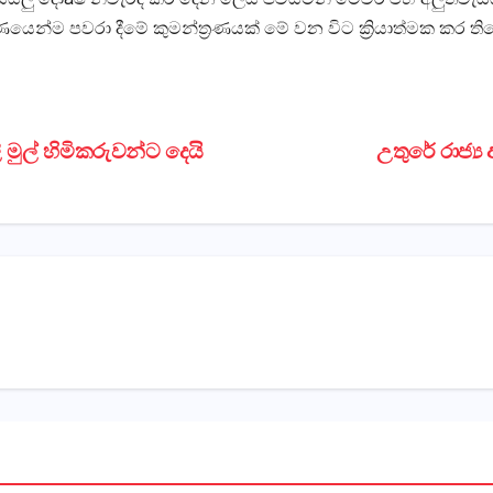
යෙන්ම පවරා දීමේ කුමන්ත්‍රණයක්‌ මේ වන විට ක්‍රියාත්මක කර 
 මුල් හිමිකරුවන්ට දෙයි
උතුරේ රාජ්‍