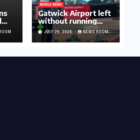
WORLD NEWS
ns
Gatwick Airport left
d
without running
water after major
ROOM
JULY 26, 2026
NEWS ROOM
outage​​