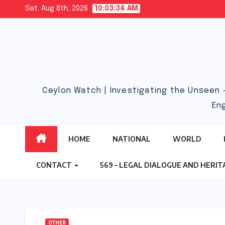
Skip
Sat. Aug 8th, 2026
10:03:35 AM
to
content
Ceylon Watch | Investigating the Unseen 
En
HOME
NATIONAL
WORLD
CONTACT
569 – LEGAL DIALOGUE AND HERI
OTHER