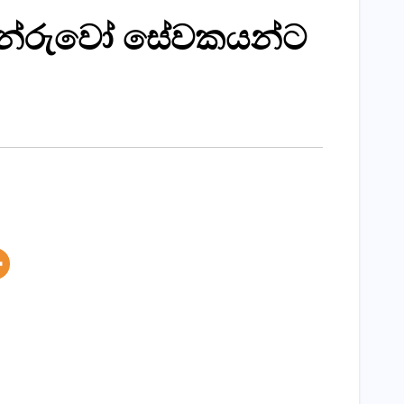
ජිනේරුවෝ සේවකයන්ට