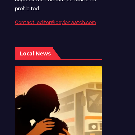
prohibited.
Contact: editor@ceylonwatch.com
Local News