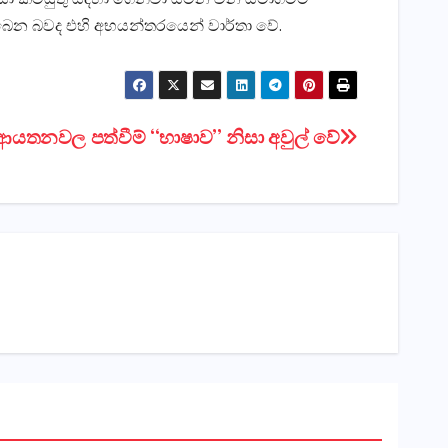
තිබෙන බවද එහි අභයන්තරයෙන් වාර්තා වේ.
ය ආයතනවල පත්වීම් “භාෂාව” නිසා අවුල් වේ