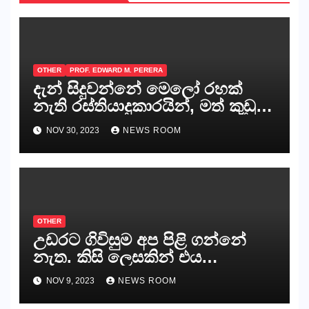
OTHER
PROF. EDWARD M. PERERA
දැන් සිදුවන්නේ මෙලෝ රහක්
නැති රස්තියාදුකාරයින්, මත් කුඩු
ගෙන්වන්නන් සහ අලෙවි
NOV 30, 2023
NEWS ROOM
කරන්නන්,කැලෑපාළුවන්, මහජන
නියෝජිතයින්
OTHER
උඩරට ගිවිසුම අප පිළි ගන්නේ
නැත. කිසි ලෙසකින් එය
නීත්‍යානුකූල ලියවිල්ලක් නො වේ.
NOV 9, 2023
NEWS ROOM
සිංහල ප්‍රතිපත්ති කේන්ද්‍රයෙන්
ජනාධිපති දැන් වූ ලිපියෙන්