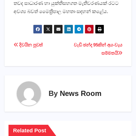
තවද සාධාරණ හා යුක්‌තිසහගත මැතිවරණයක්‌ රටට
අවශ්‍ය බවත් මෛත්‍රිපාල මහතා සඳහන් කළේය.
Post
දිවයින පුවත්
වැඩි ඡන්ද 95කින් අය-වැය
සම්මතයි
navigation
By
News Room
Related Post