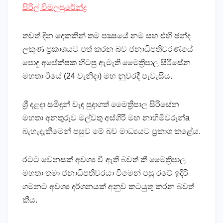
සිරිල් විමලසුරේන්ද්‍ර
තවත් දින දෙකකින් තම පක්‍ෂයේ නම සහ එහි ඡන්ද
ලකුණ ප්‍රකාශයට පත් කරන බව ජනාධිපතිවරණයේ
පොදු අපේක්‌ෂක හිටපු ඇමැති මෛත්‍රිපාල සිරිසේන
මහතා ඊයේ (24 වැනිදා) මහ නුවරදී පැවැසීය.
ශ්‍රී දළදා සමිඳුන් වැඳ පුදාගත් මෛත්‍රිපාල සිරිසේන
මහතා අනතුරුව මල්වතු අස්‌ගිරි මහ නාහිමිවරුන්a
බැහැදැකීමෙන් පසුව මේ බව මාධ්‍යයට ප්‍රකාශ කළේය.
රටට වෙනසක්‌ අවශ්‍ය වී ඇති බවත් කී මෛත්‍රිපාල
මහතා තමා ජනාධිපතිවරයා වීමෙන් පසු රටේ ඉදිරි
ගමනට අවශ්‍ය දර්ශනයක්‌ අනුව කටයුතු කරන බවත්
කීය.