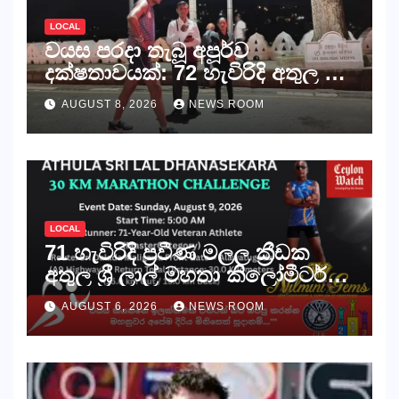
LOCAL
වයස පරදා තැබූ අපූර්ව
දක්ෂතාවයක්: 72 හැවිරිදි අතුල ශ්‍රී
ලාල් මහනුවරදී කිලෝමීටර් 31ක
AUGUST 8, 2026
NEWS ROOM
දැවැන්ත මාර්ග ධාවනය
අභියෝගය ජය ගනියි!
LOCAL
71 හැවිරිදි ප්‍රවීණ මලල ක්‍රීඩක
අතුල ශ්‍රී ලාල් මහතා කිලෝමීටර්
30ක විශේෂ මැරතන් ධාවන
AUGUST 6, 2026
NEWS ROOM
අභියෝගයකට සැරසෙයි