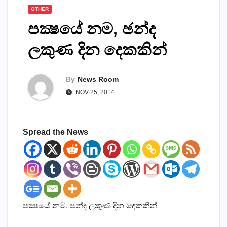
OTHER
පක්‍ෂයේ නම, ඡන්ද
ලකුණ දින දෙකකින්
By
News Room
NOV 25, 2014
Spread the News
පක්‍ෂයේ නම, ඡන්ද ලකුණ දින දෙකකින්