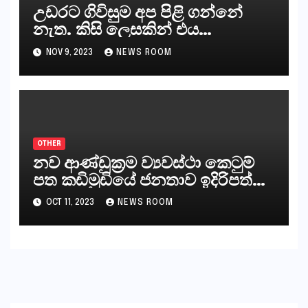
උඩරට ගිවිසුම අප පිළි ගන්නේ
නැත. කිසි ලෙසකින් එය
නීත්‍යානුකූල ලියවිල්ලක් නො වේ.
NOV 9, 2023
NEWS ROOM
සිංහල ප්‍රතිපත්ති කේන්ද්‍රයෙන්
ජනාධිපති දැන් වූ ලිපියෙන්
කියනවාටත් වඩා අයිතියක් බෞද්ධ
අපට ඇත.
OTHER
නව ආණ්ඩුක්‍රම ව්‍යවස්ථා කෙටුම්
පත කඩිමුඩියේ ජනතාව ඉදිරිපත්
කරන්නේ?
OCT 11, 2023
NEWS ROOM