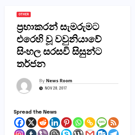
OTHER
ප්‍රභාකරන් සැමරුමට
එරෙහි වූ වවුනියාවේ
සිංහල සරසවි සිසුන්ට
තර්ජන
By
News Room
NOV 28, 2017
Spread the News