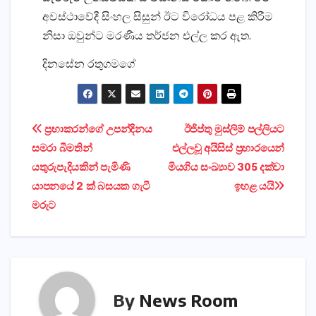
අවස්‌ථාවේදී සිංහල සිසුන් ඊට විරෝධය පළ කිරීම
නිසා ඔවුන්ට මරණීය තර්ජන එල්ල කර ඇත.
දිනසේන රතුගමගේ
Post
ප්‍රභාකරන්ගේ උපන්දිනය
ඊජිප්තු මුස්‌ලිම් පල්ලියට
සමරා බීමතින්
එල්ලවූ අයිසිස්‌ ප්‍රහාරයෙන්
navigation
යතුරුපැදියකින් පැමිණි
මියගිය සංඛ්‍යාව 305 දක්‌වා
යාපනයේ 2 ක්‌ බසයක ගැටී
ඉහළ යයි
මරුට
By
News Room