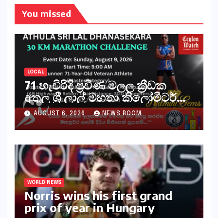
You missed
LOCAL
71 හැවිරිදි ප්‍රවීණ මලල ක්‍රීඩක
අතුල ශ්‍රී ලාල් මහතා කිලෝමීටර්
30ක විශේෂ මැරතන් ධාවන
AUGUST 6, 2026
NEWS ROOM
අභියෝගයකට සැරසෙයි
WORLD NEWS
Norris wins his first grand
prix of year in Hungary​​