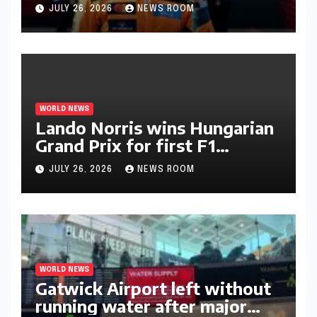
JULY 26, 2026
NEWS ROOM
WORLD NEWS
Lando Norris wins Hungarian
Grand Prix for first F1
triumph in 2026​​
JULY 26, 2026
NEWS ROOM
WORLD NEWS
Gatwick Airport left without
running water after major