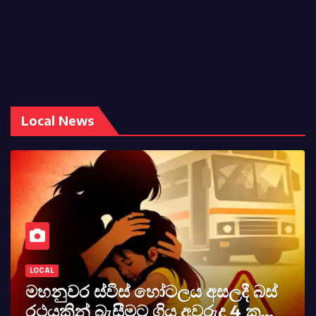
Local News
LOCAL
ස්
කර්නල් අශෝක අලස් මහතාගේ
අභාවය අප රටට සිදුවූ විශාල පාඩුවක