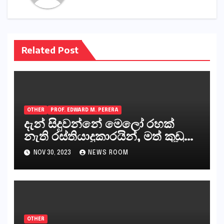
Related Post
OTHER
PROF. EDWARD M. PERERA
දැන් සිදුවන්නේ මෙලෝ රහක්
නැති රස්තියාදුකාරයින්, මත් කුඩු
ගෙන්වන්නන් සහ අලෙවි
NOV 30, 2023
NEWS ROOM
කරන්නන්,කැලෑපාළුවන්, මහජන
නියෝජිතයින්
OTHER