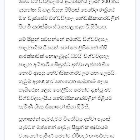
මෙම විශ්වවිද්‍යාලයේ අධ්‍යාපනය ලබන 200 කට
ආසන්න සිංහල සිසුහු පිරිසක්‌ පෙරේදා රාත්‍රියේ
මහ වැස්‌සේම විශ්වවිද්‍යාල නේවාසිකාගාරවලින්
පිට වී ආරක්‌ෂිත ස්‌ථානවල සැඟ වී සිටියහ.
මේ සිසුන් පවසන්නේ තමන්ට විශ්වවිද්‍යාල
පාලනාධිකාරියෙන් හෝ පොලිසියෙන් නිසි
ආරක්‌ෂාවක්‌ නොලැබුණු බවයි. විශ්වවිද්‍යාල
පාලන අධිකාරිය සිසුන්ට දන්වා ඇත්තේ බිය
නොවී ආපසු නේවාසිකාගාරවලට යන ලෙසයි.
ගැටුම් ඇත.s කර නොගෙන සාමකාමී ලෙස
හැසිරෙන ලෙස පොලිසිය තමන්ට දැන්වූ බව
විශ්වවිද්‍යාලයීය නේවාසිකාගාරවලින් එළියට
පැමිණි ශිෂ්‍ය ශිෂ්‍යාවෝ කියා සිටිති.
ප්‍රභාකරන් සැමරුමට විරෝධය දක්‌වා පැයක්‌
යැමටත් මත්තෙන් දෙමළ සිසුන් කණ්‌ඩායම්
වශයෙන් පැමිණ තමන්ට හිරිහැර හා තර්ජනය