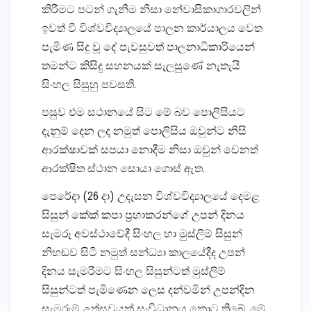
කිරීමට පටන් ගැනීම නිසා නේවාසිකාගාරවලින්
ඉවත් වී විශ්වවිද්‍යාලයේ පාලන කාර්යාලය වෙත
පැමිණ සිදු වූ දේ පැවසුවත් පාලනාධිකාරියෙන්
තමන්ට කිසිදු සහනයක්‌ සැලසුණේ නැතැයි
සිංහල සිසුහු පවසති.
පසුව එම සථානයේ සිට මේ බව පොලිසියට
දැනුම් දෙන ලද නමුත් පොලිසිය ඔවුන්ට නිසි
ආරක්‌ෂාවක්‌ සපයා නොදීම නිසා ඔවුන් වෙනත්
ආරක්‌ෂිත ස්‌ථාන සොයා ගොස්‌ ඇත.
පෙරේදා (26 දා) උදැසන විශ්වවිද්‍යාලයේ දෙමළ
සිසුන් කේක්‌ කපා ප්‍රභාකරන්ගේ උපන් දිනය
සැමරූ අවස්‌ථාවේදී සිංහල හා මුස්‌ලිම් සිසුන්
නිහඬව සිටි නමුත් සන්ධ්‍යා කාලයේදීද උපන්
දිනය සැමරීමට සිංහල සිසුන්ටත් මුස්‌ලිම්
සිසුන්ටත් පැමිණෙන ලෙස දන්වමින් උපන්දින
සැමරුම් උත්සවයක්‌ සංවිධානය කොට තිබේ. මේ