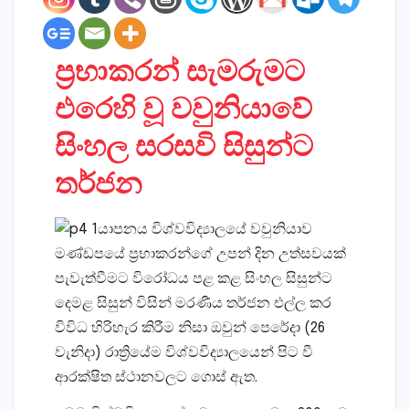
ප්‍රභාකරන් සැමරුමට
එරෙහි වූ වවුනියාවේ
සිංහල සරසවි සිසුන්ට
තර්ජන
යාපනය විශ්වවිද්‍යාලයේ වවුනියාව
මණ්‌ඩපයේ ප්‍රභාකරන්ගේ උපන් දින උත්සවයක්‌
පැවැත්වීමට විරෝධය පළ කළ සිංහල සිසුන්ට
දෙමළ සිසුන් විසින් මරණීය තර්ජන එල්ල කර
විවිධ හිරිහැර කිරීම නිසා ඔවුන් පෙරේදා (26
වැනිදා) රාත්‍රියේම විශ්වවිද්‍යාලයෙන් පිට වී
ආරක්‌ෂිත ස්‌ථානවලට ගොස්‌ ඇත.