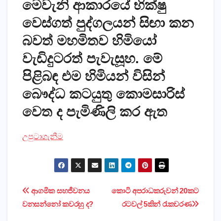
මෙවැනි ආකාරයේ භික්‌ෂු
වෙස්‌ගත් පුද්ගලයන් සිඟා කන
බවත් මහමිතව හිමියෝ
වැඩිදුටරත් පැවැසූහ. මේ
පිළිබඳ එම හිමියන් විසින්
බෞද්ධ කටයුතු කොමසාරිස්‌
වෙත ද පැමිණිලි කර ඇත
උපුටාගැනීම
Post
ආගමික සහජීවනය
කොටි අපරාධකරුවන් 20කට
වනසන්නෝ කවරහු ද?
රටවල් 5කින් රැකවරණ
navigation