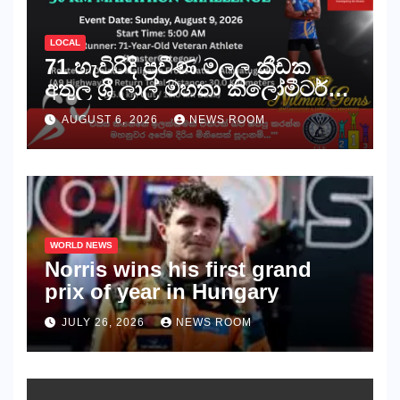
LOCAL
71 හැවිරිදි ප්‍රවීණ මලල ක්‍රීඩක
අතුල ශ්‍රී ලාල් මහතා කිලෝමීටර්
30ක විශේෂ මැරතන් ධාවන
AUGUST 6, 2026
NEWS ROOM
අභියෝගයකට සැරසෙයි
WORLD NEWS
Norris wins his first grand
prix of year in Hungary​​
JULY 26, 2026
NEWS ROOM