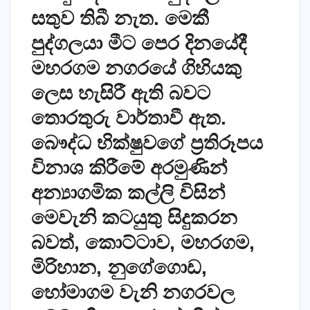
සතුව තිබී නැත. මෙකී
පුද්ගලයා මීට පෙර දිනයේදී
මහරගම නගරයේ ගිහියකු
ලෙස හැසිරී ඇති බවට
තොරතුරු වාර්තාවී ඇත.
බෞද්ධ භික්‌ෂුවගේ ප්‍රතිරූපය
විනාශ කිරීමේ අරමුණින්
අන්‍යාගමික කල්ලි විසින්
මෙවැනි කටයුතු සිදුකරන
බවත්, කොට්‌ටාව, මහරගම,
මිරිහාන, නුගේගොඩ,
හෝමාගම වැනි නගරවල