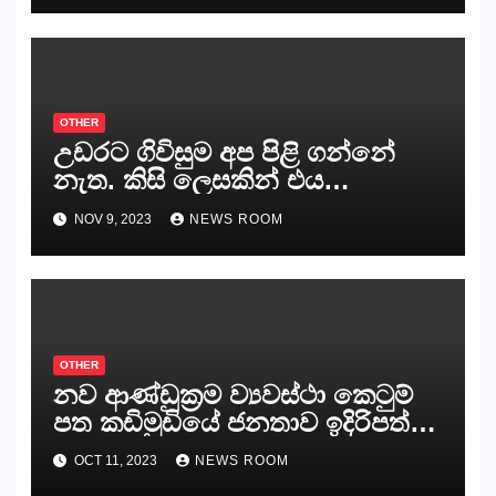
නියෝජිතයින්
OTHER
උඩරට ගිවිසුම අප පිළි ගන්නේ
නැත. කිසි ලෙසකින් එය
නීත්‍යානුකූල ලියවිල්ලක් නො වේ.
NOV 9, 2023
NEWS ROOM
සිංහල ප්‍රතිපත්ති කේන්ද්‍රයෙන්
ජනාධිපති දැන් වූ ලිපියෙන්
කියනවාටත් වඩා අයිතියක් බෞද්ධ
අපට ඇත.
OTHER
නව ආණ්ඩුක්‍රම ව්‍යවස්ථා කෙටුම්
පත කඩිමුඩියේ ජනතාව ඉදිරිපත්
කරන්නේ?
OCT 11, 2023
NEWS ROOM