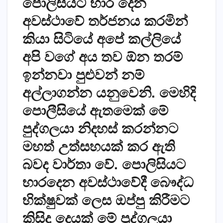
පොලිසියට භාර දෙන
අවස්ථාවේ තර්ජනය කරමින්
කියා සිටියේ අපේ කල්ලියේ
අපි වගේ අය තව ඕන තරම්
ඉන්නවා පුළුවන් නම්
අල්ලාගන්න යනුවෙනි. මෙහිදි
පොලීසියේ ඇතමෙක් මේ
පුද්ගලයා නිදහස් කරන්නට
මහත් උත්සහයක් කර ඇති
බවද වාර්තා වේ. පොලිසියට
භාරදෙන අවස්‌ථාවේදී බෞද්ධ
භික්‌ෂුවක්‌ ලෙස ඔප්පු කිරීමට
කිසිදු දෙයක්‌ මේ පුද්ගලයා