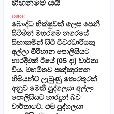
හිඟනමේ යයි
source:
බෞද්ධ භික්‌ෂුවක්‌ ලෙස පෙනී
සිටිමින් මහරගම නගරයේ
සිඟාකමින් සිටි චීවරධාරියකු
අල්ලා මිරිහාන පොලිසියට
භාරදීමක්‌ ඊයේ (05 දා) වාර්තා
විය. මහමිතව පඤ්ඤාරතන
හිමියන්ට ලැබුණු තොරතුරක්‌
අනුව මෙකී පුද්ගලයා අල්ලා
පොලිසියට භාරදුන් බව
වාර්තාවේ. එම පුද්ගලයා