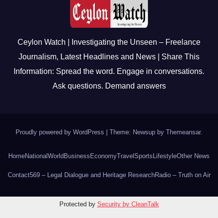
Ceylon Watch | Investigating the Unseen – Freelance
Journalism, Latest Headlines and News | Share This
Information: Spread the word. Engage in conversations.
Ask questions. Demand answers
Proudly powered by WordPress
|
Theme: Newsup by
Themeansar
.
Home
National
World
Business
Economy
Travel
Sports
Lifestyle
Other News
Contact
569 – Legal Dialogue and Heritage Research
Radio – Truth on Air
Protected by
Security by CleanTalk