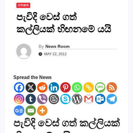
OTHER
පැවිදි වෙස් ගත්
කල්ලියක් හිඟනමේ යයි
By
News Room
MAY 22, 2012
Spread the News
පැවිදි වෙස් ගත් කල්ලියක්