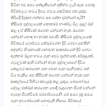
සිටින බව අපට අත්දැකීමෙන් දකින්ට ලැබී ඇත. මෙබඳු
ජීවිතවලට භවය දිගය. භවය කෙටිකර ගත යුතුව
තිබියදී දිගුකර ගන්නට අප යත්න දරන්නේ ඇයි?
කිසියම් පුද්ගලයෙක්‌ කොතරම් භාණ්‌ඩ, මිල මුදල් රැස්‌
කළ ද ඒ කිසිවක්‌ රැගෙන යන්නේ නැත. රැගෙන
යන්නේ හොඳ හා නරක පමණි. කිසියම් පුද්ගලයෙක්‌
ජීවිතයේ යථාර්ථය තේරුම්ගෙන දිවි ගෙවා යහතින්
අනුන්ට හිංසනයක්‌ නොවන ආකාරයෙන් දිවි ගෙවා
ඇත්නම් ඊළඟ භවය ගැන අපට ප්‍රශ්නයක්‌, අර්බුදයක්‌,
ගැටලුවක්‌ ඇති වන්නේ නැත. පුද්ගලයාගේ දිවිය
කෙළවර කරගෙන යන ගමන ගැන සෑහීමකට පත්
විය හැකිය. අප කිසිවක්‌ රැගෙන යන්නේ නැත යන
ආකල්පයේ පිහිටා කටයුතු කළ යුතුය. බොහෝ අය
දේපළ එක්‌රැස්‌ කරගෙන පොදි බැඳගෙන ජීවත් වන්නේ
හැමදා ජීවත්වීමේ පරමාර්ථයෙනි. මේ අයට බුදු සමය
ගැන අවබෝධයක්‌ නොමැති නිසාය. ජීවිතයේ