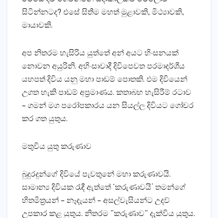
සිටින්නටද? එසේ සිතීම මහත් මුළාවකි, මිථ්‍යාවකි,
මායාවකි.
අප නිතරම හැසිරිය යුත්තේ අන් අයට හිංසනයක්‌
නොවන අයුරිනි. අහිංසාවාදී දිවිපෙවත පරමාදර්ශීය
යහපත් දිවිය යනු මහා පාඩම් පොතකි. එම දිවියෙන්
උගත හැකි පාඩම් අප්‍රමාණය. කතාබහ හැසිරීම් රටාව
– ගමන් මග පරෝපකාරය යන සියල්ල දිවියට ගෝචර
කර ගත යුතුය.
මතුවිය යුතු කරුණාව
බුදුරදුන්ගේ දිවියේ පැවතුනේ මහා කරුණාවයි.
සාමාන්‍ය දිවියක රැඳී ඇත්තේ ‘කරුණාවයි’ තමන්ගේ
හිතමිත්‍රයන් – නෑදැයන් – අසල්වැසියන්ට උදව්
උපකාර කළ යුතුය. නිතරම “කරුණාව” දැක්‌විය යුතුය.