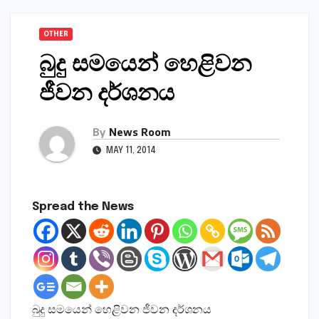
OTHER
බුදු සමයෙන් හෙළිවන
ජීවන දර්ශනය
By
News Room
MAY 11, 2014
Spread the News
බුදු සමයෙන් හෙළිවන ජීවන දර්ශනය