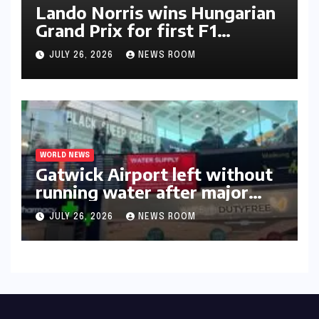
Lando Norris wins Hungarian
Grand Prix for first F1
triumph in 2026​​
JULY 26, 2026
NEWS ROOM
WORLD NEWS
Gatwick Airport left without
running water after major
outage​​
JULY 26, 2026
NEWS ROOM