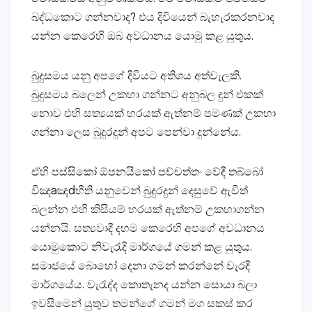
බද්ධකොට ගන්නවාද? එය දිවියෙන් බැහැරකරනවාද
යන්න කෙරෙහි ඔබ අවධානය යොමු කළ යුතුය.
බුදුසමය යනු අපගේ දිවියට අතිශය අත්වැලකි.
බුදුසමය බලෙන් උකහා ගන්නට අනුබල දුන් එකක්‌
නොව එහි සත්‍යයක්‌ හරයක්‌ ඇත්නම් පමණක්‌ උකහා
ගන්නා ලෙස බුදුරදුන් අපට පෙන්වා දුන්නේය.
ඒහි පස්‌සිකෝ ඕපනයිකෝ පච්චත්තං වේදී තබ්බෝ
විඤaඤdහීති යනුවෙන් බුදුරදුන් දෙසුවේ ඇවිත්
බලන්න එහි කිසියම් හරයක්‌ ඇත්නම් උකහාගන්න
යන්නයි. සත්‍යවාදී දහම කෙරෙහි අපගේ අවධානය
යොමුකොට නිවැරැදි මාර්ගයේ ගමන් කළ යුතුය.
සමාජයේ බොහෝ දෙනා ගමන් කරන්නේ වැරදි
මාර්ගයේය. වැරැද්ද කොතැනද යන්න සොයා බලා
ඉවසීමෙන් යුතුව තමන්ගේ ගමන් මග සකස්‌ කර