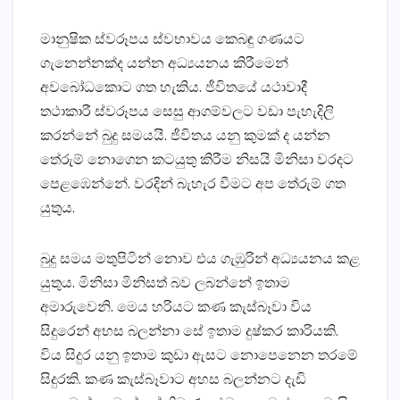
මානුෂික ස්‌වරූපය ස්‌වභාවය කෙබඳු ගණයට
ගැනෙන්නක්‌ද යන්න අධ්‍යයනය කිරීමෙන්
අවබෝධකොට ගත හැකිය. ජීවිතයේ යථාවාදී
තථාකාරී ස්‌වරූපය සෙසු ආගම්වලට වඩා පැහැදිලි
කරන්නේ බුදු සමයයි. ජීවිතය යනු කුමක්‌ ද යන්න
තේරුම් නොගෙන කටයුතු කිරීම නිසයි මිනිසා වරදට
පෙළඹෙන්නේ. වරදින් බැහැර වීමට අප තේරුම් ගත
යුතුය.
බුදු සමය මතුපිටින් නොව එය ගැඹුරින් අධ්‍යයනය කළ
යුතුය. මිනිසා මිනිසත් බව ලබන්නේ ඉතාම
අමාරුවෙනි. මෙය හරියට කණ කැස්‌බෑවා විය
සිදුරෙන් අභස බලන්නා සේ ඉතාම දුෂ්කර කාරියකි.
විය සිදුර යනු ඉතාම කුඩා ඇසට නොපෙනෙන තරමේ
සිදුරකි. කණ කැස්‌බෑවාට අහස බලන්නට දැඩි