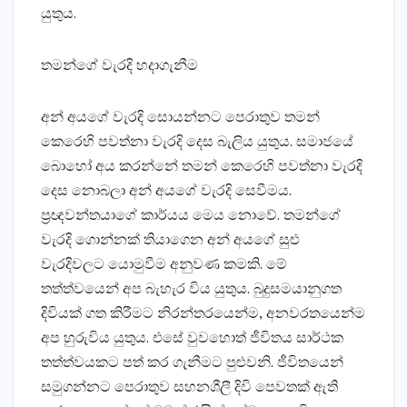
යුතුය.
තමන්ගේ වැරදි හදාගැනීම
අන් අයගේ වැරදි සොයන්නට පෙරාතුව තමන්
කෙරෙහි පවත්නා වැරදි දෙස බැලිය යුතුය. සමාජයේ
බොහෝ අය කරන්නේ තමන් කෙරෙහි පවත්නා වැරදි
දෙස නොබලා අන් අයගේ වැරදි සෙවීමය.
ප්‍රඥවන්තයාගේ කාර්යය මෙය නොවේ. තමන්ගේ
වැරදි ගොන්නක්‌ තියාගෙන අන් අයගේ සුළු
වැරදිවලට යොමුවීම අනුවණ කමකි. මේ
තත්ත්වයෙන් අප බැහැර විය යුතුය. බුදුසමයානුගත
දිවියක්‌ ගත කිරීමට නිරන්තරයෙන්ම, අනවරතයෙන්ම
අප හුරුවිය යුතුය. එසේ වුවහොත් ජීවිතය සාර්ථක
තත්ත්වයකට පත් කර ගැනීමට පුළුවනි. ජීවිතයෙන්
සමුගන්නට පෙරාතුව සහනශීලී දිවි පෙවතක්‌ ඇති