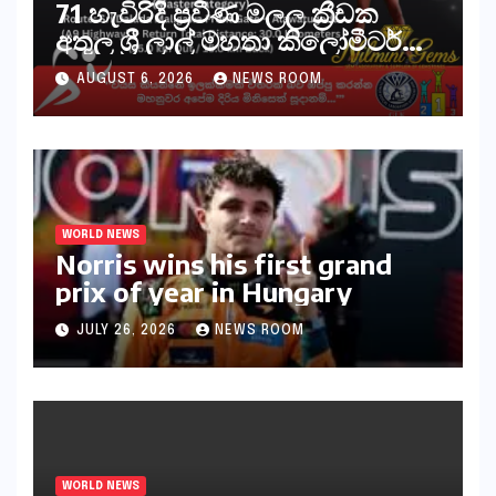
71 හැවිරිදි ප්‍රවීණ මලල ක්‍රීඩක
අතුල ශ්‍රී ලාල් මහතා කිලෝමීටර්
30ක විශේෂ මැරතන් ධාවන
AUGUST 6, 2026
NEWS ROOM
අභියෝගයකට සැරසෙයි
WORLD NEWS
Norris wins his first grand
prix of year in Hungary​​
JULY 26, 2026
NEWS ROOM
WORLD NEWS