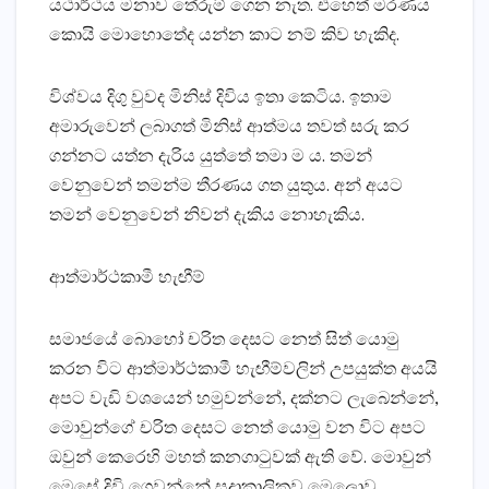
යථාර්ථය මනාව තේරුම් ගෙන නැත. එහෙත් මරණය
කොයි මොහොතේද යන්න කාට නම් කිව හැකිද.
විශ්වය දිගු වුවද මිනිස්‌ දිවිය ඉතා කෙටිය. ඉතාම
අමාරුවෙන් ලබාගත් මිනිස්‌ ආත්මය තවත් සරු කර
ගන්නට යත්න දැරිය යුත්තේ තමා ම ය. තමන්
වෙනුවෙන් තමන්ම තීරණය ගත යුතුය. අන් අයට
තමන් වෙනුවෙන් නිවන් දැකිය නොහැකිය.
ආත්මාර්ථකාමී හැඟීම්
සමාජයේ බොහෝ චරිත දෙසට නෙත් සිත් යොමු
කරන විට ආත්මාර්ථකාමී හැඟීම්වලින් උපයුක්‌ත අයයි
අපට වැඩි වශයෙන් හමුවන්නේ, දක්‌නට ලැබෙන්නේ,
මොවුන්ගේ චරිත දෙසට නෙත් යොමු වන විට අපට
ඔවුන් කෙරෙහි මහත් කනගාටුවක්‌ ඇති වේ. මොවුන්
මෙසේ දිවි ගෙවන්නේ සදාකාලිකව මෙලොව