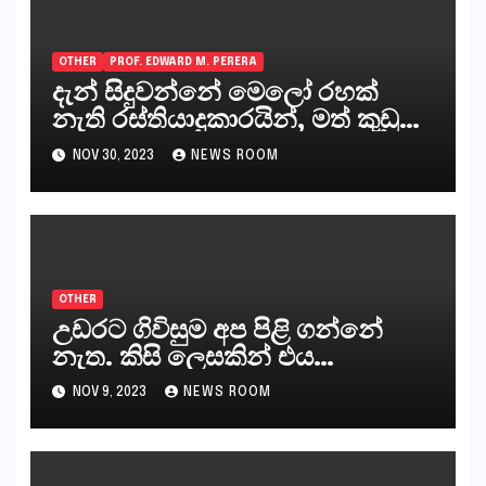
OTHER
PROF. EDWARD M. PERERA
දැන් සිදුවන්නේ මෙලෝ රහක්
නැති රස්තියාදුකාරයින්, මත් කුඩු
ගෙන්වන්නන් සහ අලෙවි
NOV 30, 2023
NEWS ROOM
කරන්නන්,කැලෑපාළුවන්, මහජන
නියෝජිතයින්
OTHER
උඩරට ගිවිසුම අප පිළි ගන්නේ
නැත. කිසි ලෙසකින් එය
නීත්‍යානුකූල ලියවිල්ලක් නො වේ.
NOV 9, 2023
NEWS ROOM
සිංහල ප්‍රතිපත්ති කේන්ද්‍රයෙන්
ජනාධිපති දැන් වූ ලිපියෙන්
කියනවාටත් වඩා අයිතියක් බෞද්ධ