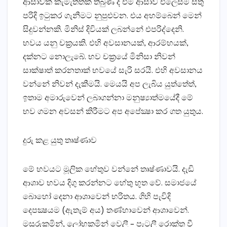
ආසාවක්‌ කැමැත්තක්‌ තිබුණ ද එම ආසාව එලෙසම සිතු
පරිදි ඉටුකර ගැනීමට නුපුළුවන. එය අහම්බෙන් මෙන්
සිදුවන්නකි. මිනිස්‌ දිවියක්‌ ලබන්නේ එපරිද්දෙනි.
භවය යනු චක්‍රයකි. එහි අවසානයක්‌, ආරම්භයක්‌,
දක්‌නට නොලැබේ. භව චක්‍රයේ මිනිසා නිවන්
සාක්‌ෂාත් කරනතාක්‌ භවයේ සැරි සරයි. එහි අවසානය
වන්නේ නිවන් දැකීමයි. මෙයයි අප ලැබිය යුත්තේත්,
ඉතාම අමාරුවෙන් ලබාගන්නා මනුෂ්‍යාත්මයේදී මේ
භව ගමන අවසන් කිරීමට අප අපේක්‍ෂා කර ගත යුතුය.
දුරු කළ යුතු තෘෂ්ණාව
මේ භවයට මූලික හේතුව වන්නේ තෘෂ්ණාවයි. දැඩි
ආශාව භවය දිගු කරන්නට හේතු භූත වේ. සමාජයේ
බොහෝ දෙනා ආශාවෙන් භරිතය. ගිහි පැවිදි
දෙපක්‍ෂයම (ඇතැම් අය) තණ්‌හාවෙන් ආශාවෙන්.
මසුරුකමින්, ලෝභකමින් වෙලී – පැටලී රොක්‌ත වී