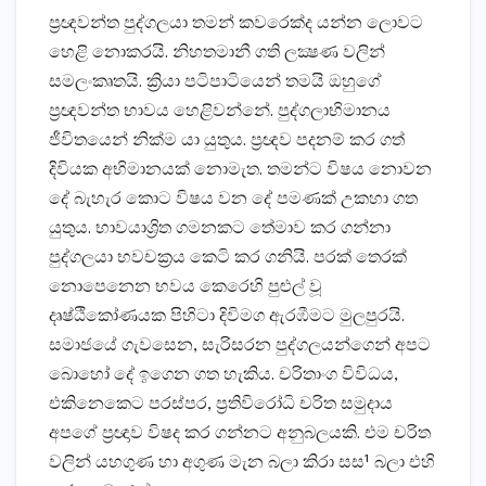
ප්‍රඥවන්ත පුද්ගලයා තමන් කවරෙක්‌ද යන්න ලොවට
හෙළි නොකරයි. නිහතමානී ගති ලක්‍ෂණ වලින්
සමලංකෘතයි. ක්‍රියා පටිපාටියෙන් තමයි ඔහුගේ
ප්‍රඥවන්ත භාවය හෙළිවන්නේ. පුද්ගලාභිමානය
ජීවිතයෙන් නික්‌ම යා යුතුය. ප්‍රඥව පදනම් කර ගත්
දිවියක අභිමානයක්‌ නොමැත. තමන්ට විෂය නොවන
දේ බැහැර කොට විෂය වන දේ පමණක්‌ උකහා ගත
යුතුය. භාවයාශ්‍රිත ගමනකට තේමාව කර ගන්නා
පුද්ගලයා භවචක්‍රය කෙටි කර ගනියි. පරක්‌ තෙරක්‌
නොපෙනෙන භවය කෙරෙහි පුළුල් වූ
දෘෂ්ඨිකෝණයක පිහිටා දිවිමග ඇරඹීමට මුලපුරයි.
සමාජයේ ගැවසෙන, සැරිසරන පුද්ගලයන්ගෙන් අපට
බොහෝ දේ ඉගෙන ගත හැකිය. චරිතාංග විවිධය,
එකිනෙකෙට පරස්‌පර, ප්‍රතිවිරෝධි චරිත සමුදාය
අපගේ ප්‍රඥාව විෂද කර ගන්නට අනුබලයකි. එම චරිත
වලින් යහගුණ හා අගුණ මැන බලා කිරා සස¹ බලා එහි