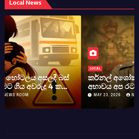
Local News
LOCAL
කර්නල් අශෝක අලස් මහතාගේ
අභාවය අප රටට සිදුවූ විශාල පාඩුවකි
MAY 23, 2026
NEWS ROOM