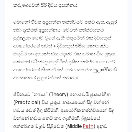
කරුණාවෙන් පිරි දිවිය ප්‍රසන්නය.
බොහෝ ජීවිත අප්‍රසන්න තත්ත්වයට පත්ව ඇත. ඇසුර
තබා දැකීමත් අප්‍රසන්නය. මෙවන් තත්ත්වයකට
පුද්ගලයා යොමු වූයේ ඇයි· මතුපිටින් එක දිවියකුත්
අභ්‍යන්තරයේ තවත් + දිවියකුත් තිබිය නොහැකිය.
මතුපිට හා අභ්‍යන්තරය දෙකම එක සමාන විය යුතුය.
බොහෝ චරිතවල මතුපිටින් දකින තත්ත්වය නොවේ
අභ්‍යන්තරයේ තිබෙන්නේ. මෙය සමාජය මුළාකිරීමකි.
අවසානයේ මුළාවන්නේ තමාමය.
ජීවිතයට “න්‍යාය” (Theory) නොවෙයි ප්‍රායෝගික
(Practcical) විය යුතුය. න්‍යායයෙන් සිදු වන්නේ
භවය තවත් දිගු කිරීමකි. ප්‍රායෝගික තත්ත්වයෙන් සිදු
වන්නේ භවය කෙටි කර ගැනීමකි. බුදුසමයේ
අන්තර්ගත මැදුම් පිළිවෙත (Middle
Path
) අනුව