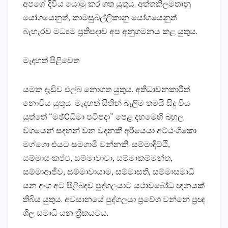
අපගේ දිවිය යොමු කර ගත යුතුය. අත්තකිලමතානු
යෝගයෙනුත්, කාමසුඛල්ලිකානු යෝගයෙනුත්
බැහැරව මධ්‍යම ප්‍රතිපදාව අප අනුගමනය කළ යුතුය.
මැදහත් පිළිවෙත
යමක දැඩිව එල්බ නොගත යුතුය. අතිධාවනකාරීත්
නොවිය යුතුය. මැදහත් සිතින් බැලීම තමයි සිදු විය
යුත්තේ “මඡ්Cධිමා පටිපදා” පෙළ දහමෙහි බහුල
වශයෙන් සඳහන් වන වදනකි අරියෙයා අට්‌ඨංගිකො
මග්ගො එයට සමගාමී වන්නකි. සම්මාදිට්‌ඨි,
සම්මාසංකප්ප, සම්මාවාචා, සම්මාකම්මන්ත,
සම්මාආජීව, සම්මාවායාම, සම්මාසති, සම්මාසමාධි
යන අංග අට පිළිබඳව පුද්ගලයාට යථාවබෝධ ඥනයක්‌
තිබිය යුතුය. අවසානයේ පුද්ගලයා ප්‍රවේශ වන්නේ ප්‍රඥ
ශීල සමාධි යන ත්‍රිකයටය.