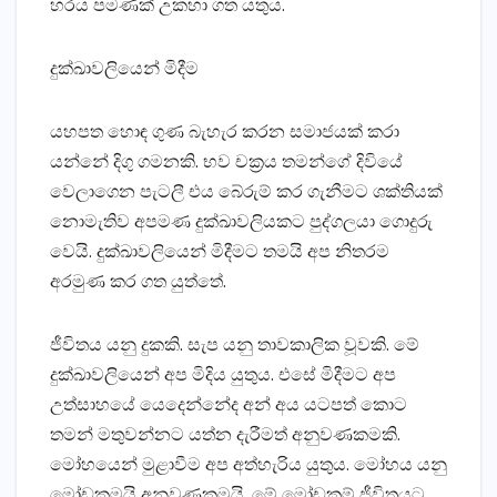
හරය පමණක්‌ උකහා ගත යතුය.
දුක්‌ඛාවලියෙන් මිදීම
යහපත හොඳ ගුණ බැහැර කරන සමාජයක්‌ කරා
යන්නේ දිගු ගමනකි. භව චක්‍රය තමන්ගේ දිවියේ
වෙලාගෙන පැටලී එය බේරුම් කර ගැනීමට ශක්‌තියක්‌
නොමැතිව අපමණ දුක්‌ඛාවලියකට පුද්ගලයා ගොදුරු
වෙයි. දුක්‌ඛාවලියෙන් මිදීමට තමයි අප නිතරම
අරමුණ කර ගත යුත්තේ.
ජීවිතය යනු දුකකි. සැප යනු තාවකාලික වූවකි. මේ
දුක්‌ඛාවලියෙන් අප මිදිය යුතුය. එසේ මිදීමට අප
උත්සාහයේ යෙදෙන්නේද අන් අය යටපත් කොට
තමන් මතුවන්නට යත්න දැරීමත් අනුවණකමකි.
මෝහයෙන් මුළාවීම අප අත්හැරිය යුතුය. මෝහය යනු
මෝඩකමයි අනුවණකමයි. මේ මෝඩකම් ජීවිතයට