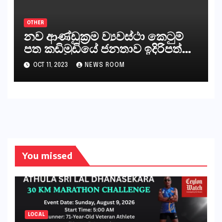
අපට ඇත.
OTHER
නව ආණ්ඩුක්‍රම ව්‍යවස්ථා කෙටුම්
පත කඩිමුඩියේ ජනතාව ඉදිරිපත්
කරන්නේ?
OCT 11, 2023
NEWS ROOM
You missed
LOCAL