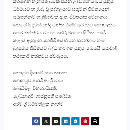
කරගෙන තැන්පත් බවක්‌ එයින් උද්වහනය විය යුතුය.
ධර්මයට නැඹුරු වූ පුද්ගලයාට සතුටින් ජීවිතයෙන්
සමුගන්නට හැකියාවක්‌ ඇත. ජීවිතයක අවසානය
කෙසේ සිදුවන්නේද යන්න කිසිවකුට කිව නොහැකිය.
මෙම තත්ත්වය මනාව තේරුම්ගෙන සිටින කෙටි
කාලය ඇතුළත යහජීවිතයක්‌ ගත කරන්නට නම්
බුදුසමය ජීවිතයට බද්ධ කර ගත යුතුය. මෙයයි යථාවාදී
තථාකාරී තත්ත්වය ස්‌වරූපය.
කොළඹ දිසාවේ සංඝ නායක,
ගොතටුව පාරමිතා ශ්‍රී මහා
බෝධිමලු විහාරාධිපති,
ලේඛනශූරී, ශාස්‌ත්‍රපති පණ්‌ඩිත
අරම ශ්‍රී ධම්මතිලක නාහිමි