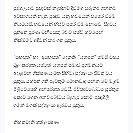
පුද්ගලයාට ප්‍රඥවක්‌ නැත්නම් දිවිමග සරුකර ගන්නට
අවකාශයක්‌ නැත. ප්‍රඥව යනු භවයෙන් එතෙර වීමේ
නියමයයි. භවයෙන් හිස්‌ව එතර වීම නොවේ. සිදුවිය
යුත්තේ පූර්ණ මිනිසෙකු බවට පත්වී භවයෙන්
නික්‌මීමට අදිටන් කර ගත යුතුය.
“යහපත” හා “අයහපත” දෙකකි. “යහපත” තමයි විෂය
මූල කරගත යුත්තේ. යහපත් සමාජ ප්‍රගමනයට
අදාළවන ශික්‌ෂණය මත පිහිටා පුද්ගලයා ජීවත් විය
යුතුය. යහපත් ගති පැවතුම් මොනවාද යන්න මේ මැදුම්
පිළිවෙතෙහි අන්තර්ගත වෙයි. ජීවිතාවබෝධය ප්‍රස්‌තුත
කොට ගෙන අනවබෝධය බැහැර කොට ප්‍රඥශීලි
ගමන් මගක්‌ පුද්ගලයා ඇරඹිය යුතුය.
නිහතමානි ගති ලක්‍ෂණ