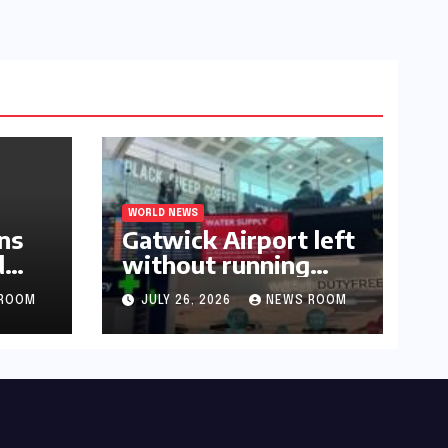
WORLD NEWS
ns
Gatwick Airport left
d
without running
water after major
ROOM
JULY 26, 2026
NEWS ROOM
outage​​