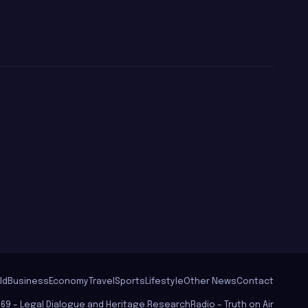
ld
Business
Economy
Travel
Sports
Lifestyle
Other News
Contact
569 – Legal Dialogue and Heritage Research
Radio – Truth on Air