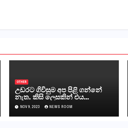
OTHER
උඩරට ගිවිසුම අප පිළි ගන්නේ
නැත. කිසි ලෙසකින් එය
නීත්‍යානුකූල ලියවිල්ලක් නො වේ.
NOV 9, 2023
NEWS ROOM
සිංහල ප්‍රතිපත්ති කේන්ද්‍රයෙන්
ජනාධිපති දැන් වූ ලිපියෙන්
කියනවාටත් වඩා අයිතියක්