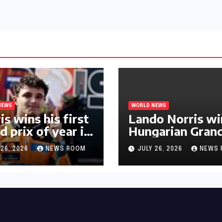
බෞද්ධ අපට ඇත.
NEWS
WORLD NEWS
is wins his first
Lando Norris wi
d prix of year in
Hungarian Gran
ary​​
Prix for first F1
 26, 2026
NEWS ROOM
JULY 26, 2026
NEWS 
triumph in 2026​​