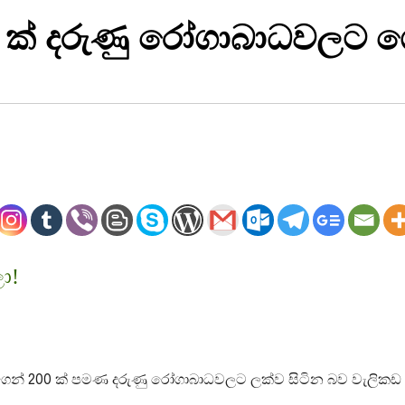
 ක්‌ දරුණු රෝගාබාධවලට ග
ා!
් 200 ක්‌ පමණ දරුණු රෝගාබාධවලට ලක්‌ව සිටින බව වැලිකඩ බන්