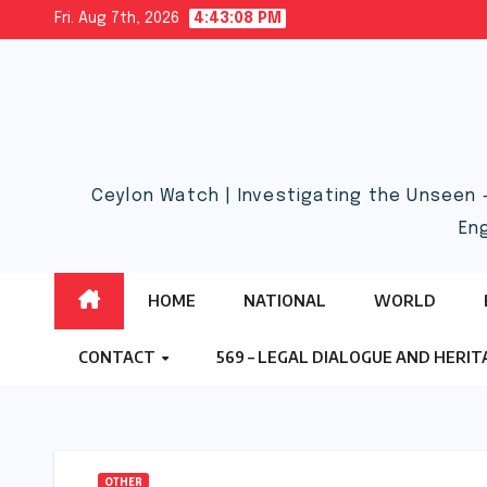
Skip
Fri. Aug 7th, 2026
4:43:09 PM
to
content
Ceylon Watch | Investigating the Unseen 
En
HOME
NATIONAL
WORLD
CONTACT
569 – LEGAL DIALOGUE AND HERI
OTHER