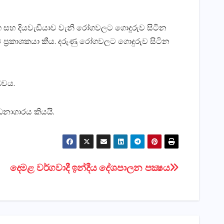
සහ දියවැඩියාව වැනි රෝගවලට ගොදුරුව සිටින
 ප්‍රකාශකයා කීය. දරුණු රෝගවලට ගොදුරුව සිටින
බවය.
නාගාරය කියයි.
දෙමළ වර්ගවාදී ඉන්දීය දේශපාලන පක්‍ෂය