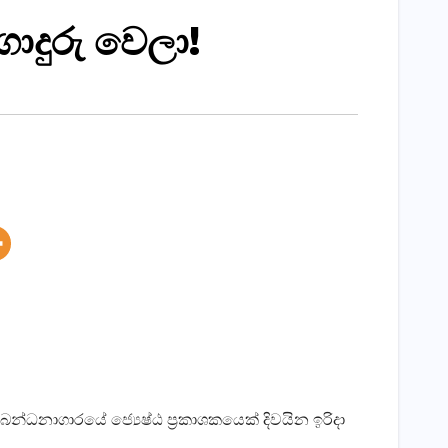
ොදුරු වෙලා!
ධනාගාරයේ ජ්‍යෙෂ්ඨ ප්‍රකාශකයෙක්‌ දිවයින ඉරිදා