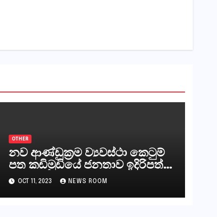
OTHER
නව ආණ්ඩුක්‍රම ව්‍යවස්ථා කෙටුම්
පත කඩිමුඩියේ ජනතාව ඉදිරිපත්
කරන්නේ?
OCT 11, 2023
NEWS ROOM