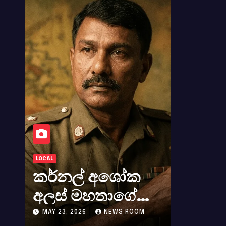
ATHULA SRI LA
LOCAL
WORLD NEWS
කර්නල් අශෝක
සුදා ව
අලස් මහතාගේ
වියෝ
අභාවය අප රටට
අපගේ
M
MAY 23, 2026
NEWS ROOM
MAY 8, 202