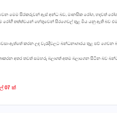
ෙන මෙම සිරකරුවන් ඇස්‌ අන්ධ බව, මානසික රෝග, හදවත් රෝග 
ම රෝගී තත්ත්වයන් හේතුවෙන් සිරගෙවල් තුළ මිය යනු ඇති බව එම
 පවසා ඇත්තේ කරන ලද වැරැදිවලට බන්ධනාගාරය තුළ පව් ගෙවන 
ාකරන අතර තවත් සමහරු බලාගත් අතම බලාගෙන සිටින බව බන්ධ
් 07 ක්‌