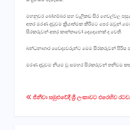
මහනුවර බෝගම්බර සහ වැලිකඩ සිර ගෙවල්වල පසුව
අතර මරණ දඬුවම ක්‍රියාත්මක කිරීමට පෙර ඔවුන් මෙ
සිරකරුවන් අතර කාන්තාවෝ දෙදෙනෙක්‌ ද වෙති.
බන්ධනාගාර වෛද්‍යවරුන්ට මෙම සිරකරුවන් පිරිස
මරණ දඬුවම නියම වූ සමහර සිරකරුවන් තනිවම කත
Post
ජිනීවා සමුළුවේදී ශ්‍රී ලංකාවට එරෙහිව රටවල
navigation