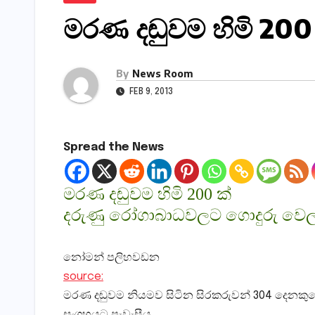
මරණ දඬුවම හිමි 200
By
News Room
FEB 9, 2013
Spread the News
මරණ දඬුවම හිමි 200 ක්‌
දරුණු රෝගාබාධවලට ගොදුරු වෙල
නෝමන් පලිහවඩන
source:
මරණ දඬුවම නියමව සිටින සිරකරුවන් 304 දෙනකුගෙන
සංග්‍රහයට පැවැසීය.