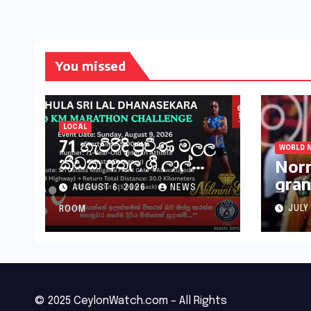
You missed
LOCAL
71 හැවිරිදි ප්‍රවීණ මලල
WORLD 
ක්‍රීඩක අතුල ශ්‍රී ලාල්
Norr
මහතා කිලෝමීටර් 30ක
gran
AUGUST 6, 2026
NEWS
විශේෂ මැරතන් ධාවන
Hung
අභියෝගයකට
JULY
ROOM
සැරසෙයි
© 2025 CeylonWatch.com – All Rights