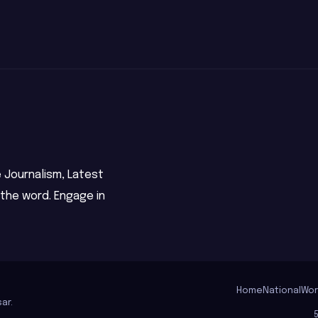
ය
Ransomware
Attacks
 Journalism, Latest
 the word. Engage in
Home
National
Wor
ar
.