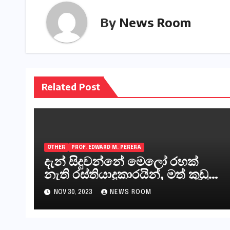
By
News Room
Related Post
OTHER
PROF. EDWARD M. PERERA
දැන් සිදුවන්නේ මෙලෝ රහක්
නැති රස්තියාදුකාරයින්, මත් කුඩු
ගෙන්වන්නන් සහ අලෙවි
NOV 30, 2023
NEWS ROOM
කරන්නන්,කැලෑපාළුවන්, මහජන
නියෝජිතයින්