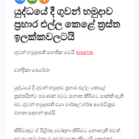
යුද්ධයේ දී ගුවන් හමුදාව
ප්‍රහාර එල්ල කෙළේ ත්‍රස්ත
ඉලක්කවලටයි
ගුවන් හමුදාපති සහතික වෙයි
source:
චන්ද්‍රිකා පෙරේරා
යුද්ධයේ දී ගුවන් හමුදාව ප්‍රහාර එල්ල කෙළේ
ත්‍රස්තයින්ට පමණක් බවට සනාත කිරීමට සාක්කි ඇති
බව ගුවන් හමුදාපති එයා මාර්ෂල් හර්ෂ අබේවික්‍රම
මහතා සඳහන් කරයි.
කිසිවකුට ඒ පිළිබඳ චෝදනා කිරීමට නොහැකි බවත්