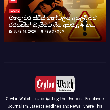
LOCAL
 ස්විස් හෝටලය අසලදී බස්
කර්නල් 
් බැසීමට ගිය අවරුදු 4 ක
අභාවය අප 
හ දියණියක් වැටේ
, 2026
NEWS ROOM
MAY 23, 202
Ceylon Watch | Investigating the Unseen – Freelance
Journalism, Latest Headlines and News | Share This