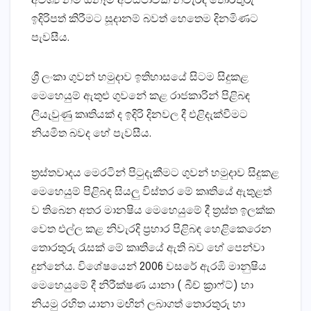
අවශ්‍ය නම් ඕනෑම අවස්ථාවක නිවැරදි තොරතුරු
ඉදිරිපත් කිරීමට සූදානම් බවත් හෙතෙම දිනමිණට
පැවසීය.
ශ්‍රී ලංකා ගුවන් හමුදාව ඉතිහාසයේ සිටම සිදුකළ
මෙහෙයුම් ඇතුළු ගුවනේ කළ රාජකාරින් පිළිබඳ
ලියැවුණු කෘතියක් ද ඉදිරි දිනවල දී එළිදැක්වීමට
නියමිත බවද හේ පැවසීය.
ත්‍රස්තවාදය මෙරටින් පිටුදැකීමට ගුවන් හමුදාව සිදුකළ
මෙහෙයුම් පිළිබඳ සියලු විස්තර මේ කෘතියේ ඇතුළත්
ව තිබෙන අතර මානෂිය මෙහෙයුමේ දී ත්‍රස්ත ඉලක්ක
වෙත එල්ල කළ නිවැරදි ප්‍රහාර පිළිබඳ හෙළිකෙරෙන
තොරතුරු රැසක් මේ කෘතියේ ඇති බව හේ පෙන්වා
දුන්නේය. විශේෂයෙන් 2006 වසරේ ඇරඹි මානුෂිය
මෙහෙයුමේ දී නිරීක්ෂණ යානා ( බීච් ක්‍රාෆ්ට්) හා
නියමු රහිත යානා මඟින් ලබාගත් තොරතුරු හා