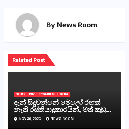
By
News Room
Related Post
OTHER
PROF. EDWARD M. PERERA
දැන් සිදුවන්නේ මෙලෝ රහක්
නැති රස්තියාදුකාරයින්, මත් කුඩු
ගෙන්වන්නන් සහ අලෙවි
NOV 30, 2023
NEWS ROOM
කරන්නන්,කැලෑපාළුවන්, මහජන