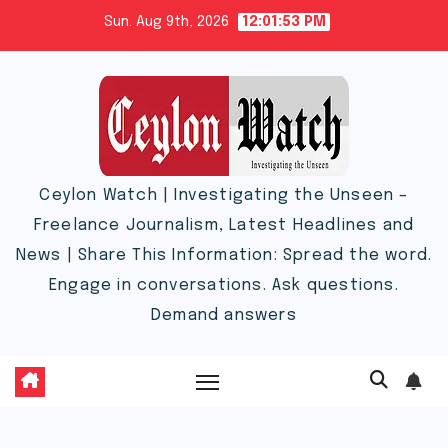
Skip
Sun. Aug 9th, 2026
12:01:54 PM
to
content
Ceylon Watch | Investigating the Unseen –
Freelance Journalism, Latest Headlines and
News | Share This Information: Spread the word.
Engage in conversations. Ask questions.
Demand answers