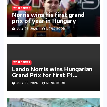
WORLD NEWS
Norris wins his first grand
prix of year in Hungary​​
JULY 26, 2026
NEWS ROOM
WORLD NEWS
Lando Norris wins Hungarian
Grand Prix for first F1
triumph in 2026​​
JULY 26, 2026
NEWS ROOM