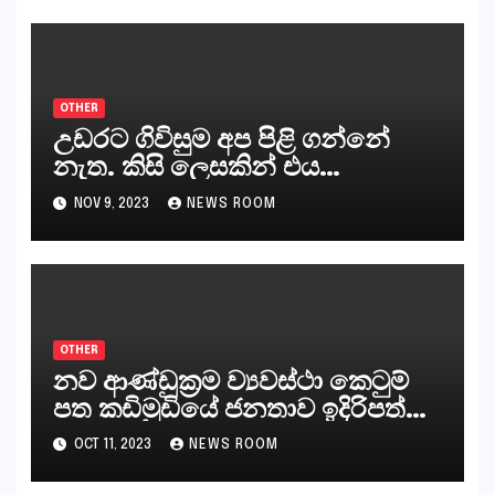
නියෝජිතයින්
OTHER
උඩරට ගිවිසුම අප පිළි ගන්නේ
නැත. කිසි ලෙසකින් එය
නීත්‍යානුකූල ලියවිල්ලක් නො වේ.
NOV 9, 2023
NEWS ROOM
සිංහල ප්‍රතිපත්ති කේන්ද්‍රයෙන්
ජනාධිපති දැන් වූ ලිපියෙන්
කියනවාටත් වඩා අයිතියක් බෞද්ධ
අපට ඇත.
OTHER
නව ආණ්ඩුක්‍රම ව්‍යවස්ථා කෙටුම්
පත කඩිමුඩියේ ජනතාව ඉදිරිපත්
කරන්නේ?
OCT 11, 2023
NEWS ROOM