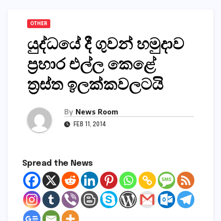
OTHER
යුද්ධයේ දී ගුවන් හමුදාව
ප්‍රහාර එල්ල කෙළේ
ත්‍රස්ත ඉලක්කවලටයි
By
News Room
FEB 11, 2014
Spread the News