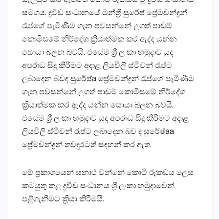
සමගය. ද්‍රවිඩ සංධානයේ මන්ත්‍රී සුරේෂ් ප්‍රේමචන්ද්‍රන්
රැප්ගේ පැමිණීම ගැන පවසන්නේ උගත් පාඩම්
කොමිසමේ නිර්දේශ ක්‍රියාත්මක කර ඇද්ද යන්න
සොයා බලන බවයි. එසේම ශ්‍රී ලංකා හමුදාව යුද
අපරාධ සිදු කිරීමට අදාළ ලියවිලි ස්‌ටීවන් රැප්ට
ලබාදෙන බවද සුරේෂ්a ප්‍රේමචන්ද්‍රන් රැප්ගේ පැමිණීම
ගැන පවසන්නේ උගත් පාඩම් කොමිසමේ නිර්දේශ
ක්‍රියාත්මක කර ඇද්ද යන්න සොයා බලන බවයි.
එසේම ශ්‍රී ලංකා හමුදාව යුද අපරාධ සිදු කිරීමට අදාළ
ලියවිලි ස්‌ටීවන් රැප්ට ලබාදෙන බව ද සුරේෂ්aa
ප්‍රේමචන්ද්‍රන් තවදුරටත් සඳහන් කර ඇත.
මේ ප්‍රකාශයෙන් සනාථ වන්නේ කොටි රූකඩය ලෙස
කටයුතු කළ ද්‍රවිඩ සංධානය ශ්‍රී ලංකා හමුදාවෙන්
පළිගැනීමට ක්‍රියා කිරීමයි.