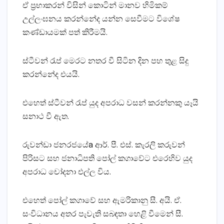
ඒ ප්‍රභාකරන් විසින් කොටින් මානව හිමිකම්
උල්ලංඝනය කරන්නේද යන්න සෙවීමට විශේෂ
කණ්‌ඩායමක්‌ පත් කිරීමයි.
ස්‌ටීවන් රැප් මෙරට නතර වී සිටින දින පහ තුළ සිදු
කරන්නේද එයයි.
එහෙත් ස්‌ටීවන් රැප් යුද අපරාධ වසන් කරන්නකු යෑයි
සනාථ වී ඇත.
රුවන්ඩා ජනරජයේa ආර්. පී. එස්‌. කැරලි කරුවන්
පිරිසට සහ ජනාධිපති පෝල් කගාවේට එරෙහිව යුද
අපරාධ චෝදනා එල්ල විය.
එහෙත් පෝල් කගාවේ සහ ඇමරිකානු සී. අයි. ඒ.
සංවිධානය අතර පැවැති සබඳතා හෙළි වීමෙන් සී.