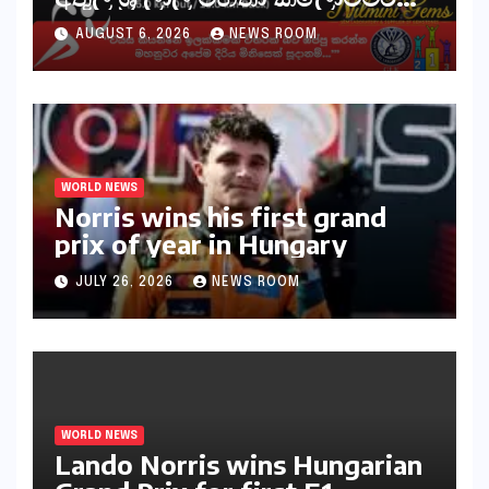
30ක විශේෂ මැරතන් ධාවන
AUGUST 6, 2026
NEWS ROOM
අභියෝගයකට සැරසෙයි
WORLD NEWS
Norris wins his first grand
prix of year in Hungary​​
JULY 26, 2026
NEWS ROOM
WORLD NEWS
Lando Norris wins Hungarian