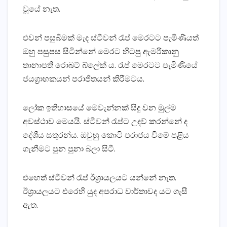
වූයේ නැත.
එවන් පසුබිමක්‌ මැද ස්‌ටීවන් රැප් මෙරටට පැමිණියත්
ඔහු පසුපස සිටින්නේ මෙරට හිටපු ඇමරිකානු
තානාපති රොබට්‌ බ්ලේක්‌ ය. රැප් මෙරටට පැමිණියේ
ජයග්‍රාහකයන් පරාජිතයන් කිරීමටය.
ලෝක ඉතිහාසයේ මෙවැන්නක්‌ සිදු වන මුල්ම
අවස්‌ථාව මෙයයි. ස්‌ටීවන් රැප්ට උදව් කරන්නේ ද
දේශීය සතුරන්ය. ඔවුහු කොටි පරාජය වීමේ පළිය
ගැනීමට පුන පුනා බලා සිටී.
එහෙත් ස්‌ටීවන් රැප් ඊශ්‍රායලයට යන්නේ නැත.
ඊශ්‍රායලයට එරෙහි යුද අපරාධ වාර්තාවද යට ගැසී
ඇත.