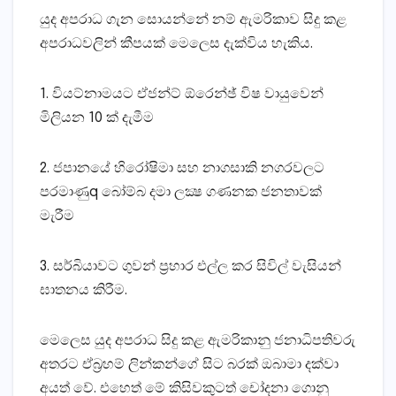
යුද අපරාධ ගැන සොයන්නේ නම් ඇමරිකාව සිදු කළ
අපරාධවලින් කීපයක්‌ මෙලෙස දැක්‌විය හැකිය.
1. වියට්‌නාමයට ඒජන්ට්‌ ඕරෙන්ඡ් විෂ වායුවෙන්
මිලියන 10 ක්‌ දැමීම
2. ජපානයේ හිරෝෂිමා සහ නාගසාකි නගරවලට
පරමාණුq බෝම්බ දමා ලක්‍ෂ ගණනක ජනතාවක්‌
මැරීම
3. සර්බියාවට ගුවන් ප්‍රහාර එල්ල කර සිවිල් වැසියන්
ඝාතනය කිරීම.
මෙලෙස යුද අපරාධ සිදු කළ ඇමරිකානු ජනාධිපතිවරු
අතරට ඒබ්‍රහම් ලින්කන්ගේ සිට බරක්‌ ඔබාමා දක්‌වා
අයත් වේ. එහෙත් මේ කිසිවකුටත් චෝදනා ගොනු