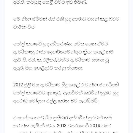
අයි.ඒ. කටයුතු හෙළි වීමට ඉඩ තිබිණි.
මේ නිසා ස්‌ටීවන් රැප් එකී යුද අපරාධ වසන් කළ බවට
වාර්තා විය.
පෝල් කගාවේ යුද අධිකරණය වෙත ගෙන ඒමට
ඇමරිකානු රාජ්‍ය දෙපාර්තමේන්තුව ක්‍රියා කළේ නම්
ආර්. පී. එස්‌. කැරලිකරුවන්ට ඇමරිකාව සහාය වූ
අයුරු ඔහු හෙළිදරව් කරනු නියතය.
2012 ජුලි මස ඇමරිකාව සිදු කළේ රුවන්ඩා ජනාධිපති
පෝල් කගාවේට අනතුරු ඇඟවීමක්‌ කරමින් නුඹට යුද
අපරාධ චෝදනා එල්ල කරන බව පැවසීමයි.
එහෙත් කගාවේ ඊට ප්‍රතිචාර දක්‌වමින් පුළුවන් නම්
කරන්න යෑයි කීවේය. 2013 වසර ගෙවී 2014 වසර