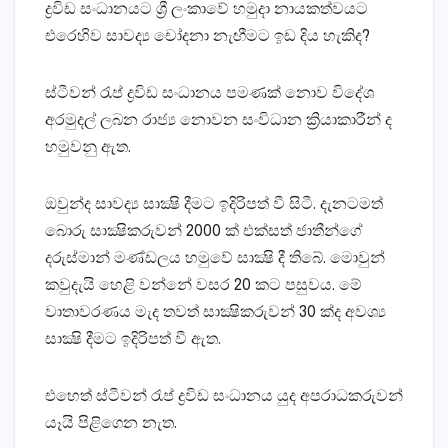
ද්‍රවිඩ සංධානයට ශ්‍රී ලංකාවේ හමුදා නායකත්වයට
එරෙහිව සාවද්‍ය චෝදනා නැඟීමට ඉඩ දිය හැකිද?
ස්‌ටීවන් රැප් ද්‍රවිඩ සංධානය පමණක්‌ නොව විදේශ
අරමුදල් ලබන රාජ්‍ය නොවන සංවිධාන ක්‍රියාකාරීන් ද
හමුවනු ඇත.
ඔවුන්ද සාවද්‍ය සාක්‍ෂි දීමට ඉදිරිපත් වී සිටී. දැනටමත්
බොරු සාක්‍ෂිකරුවන් 2000 ක්‌ එක්‌සත් ජාතීන්ගේ
දරුස්‌මාන් මණ්‌ඩලය හමුවේ සාක්‍ෂි දී තිබේ. මොවුන්
කවුදැයි හෙළි වන්නේ වසර 20 කට පසුවය. මේ
වාතාවරණය මැද තවත් සාක්‍ෂිකරුවන් 30 ක්‌ද අවශ්‍ය
සාක්‍ෂි දීමට ඉදිරිපත් වී ඇත.
එහෙත් ස්‌ටීවන් රැප් ද්‍රවිඩ සංධානය යුද අපරාධකරුවන්
යෑයි පිළිගෙන නැත.