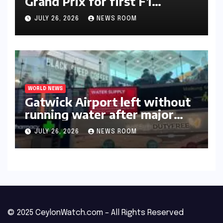
Grand Prix for first F1
triumph in 2026​​
JULY 26, 2026
NEWS ROOM
WORLD NEWS
Gatwick Airport left without
running water after major
outage​​
JULY 26, 2026
NEWS ROOM
© 2025 CeylonWatch.com – All Rights Reserved