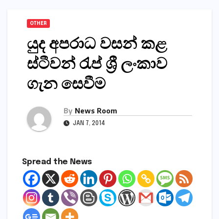
OTHER
යුද අපරාධ වසන් කළ
ස්‌ටීවන් රැප් ශ්‍රී ලංකාව
ගැන සෙවීම
By
News Room
JAN 7, 2014
Spread the News