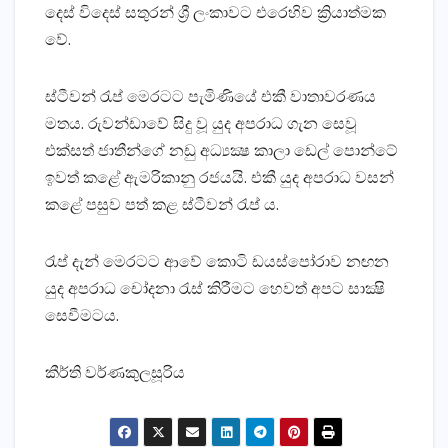
දෙස්‌ විදෙස්‌ සතුරන් ශ්‍රී ලංකාවට එරෙහිව ක්‍රියාත්මක
වේ.
ස්‌ටීවන් රැප් මෙරටට පැමිණියේ එකී වාතාවරණය
මතය. රුවන්ඩාවේ සිදු වූ යුද අපරාධ ගැන සෙවූ
එක්‌සත් ජාතීන්ගේ නඩු අධ්‍යක්‍ෂ කාලා ඩෙල් පොන්ටේ
ඉවත් කළේ ඇමරිකානු රජයයි. එකී යුද අපරාධ වසන්
කළේ පසුව පත් කළ ස්‌ටීවන් රැප් ය.
රැප් දැන් මෙරටට ආවේ කොටි ඩයස්‌පෝරාව නඟන
යුද අපරාධ චෝදනා රැස්‌ කිරීමට හෙවත් අපට සාක්‍ෂි
සෙවීමටය.
කීර්ති වර්ණකුලසූරිය