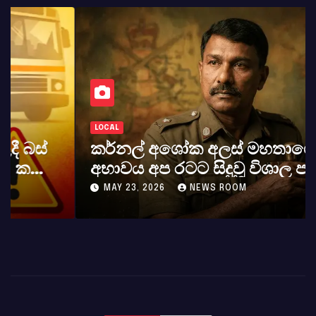
LOCAL
කර්නල් අශෝක අලස් මහතාගේ
අභාවය අප රටට සිදුවූ විශාල පාඩුවකි
MAY 23, 2026
NEWS ROOM