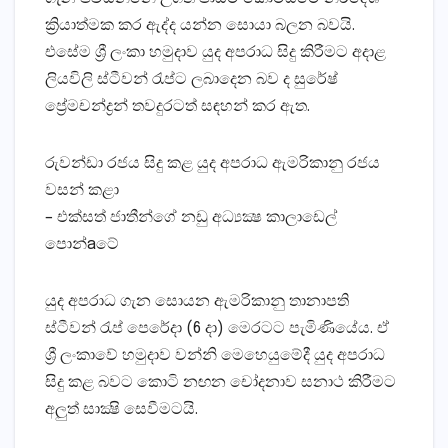
ක්‍රියාත්මක කර ඇද්ද යන්න සොයා බලන බවයි.
එසේම ශ්‍රී ලංකා හමුදාව යුද අපරාධ සිදු කිරීමට අදාළ
ලියවිලි ස්‌ටීවන් රැප්ට ලබාදෙන බව ද සුරේෂ්
ප්‍රේමචන්ද්‍රන් තවදුරටත් සඳහන් කර ඇත.
රුවන්ඩා රජය සිදු කළ යුද අපරාධ ඇමරිකානු රජය
වසන් කළා
– එක්‌සත් ජාතීන්ගේ නඩු අධ්‍යක්‍ෂ කාලාඩෙල්
පොන්aටේ
යුද අපරාධ ගැන සොයන ඇමරිකානු තානාපති
ස්‌ටීවන් රැප් පෙරේදා (6 දා) මෙරටට පැමිණියේය. ඒ
ශ්‍රී ලංකාවේ හමුදාව වන්නි මෙහෙයුමේදී යුද අපරාධ
සිදු කළ බවට කොටි නඟන චෝදනාව සනාථ කිරීමට
අලුත් සාක්‍ෂි සෙවීමටයි.