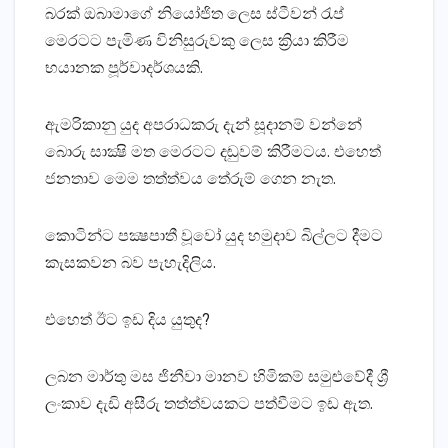
බරක්‌ ඔබාමාගේ නියෝජිත ලෙස ස්‌ටීවන් රැප්
මෙරටට පැමිණ විනිසුරුවකු ලෙස ක්‍රියා කිරීම
භයානක පූර්වාදර්ශයකි.
ඇමරිකානු යුද අපරාධකරු දැන් සූදානම් වන්නේ
බොරු සාක්‍ෂි මත මෙරටට දඬුවම් කිරීමටය. එහෙත්
ජනතාව මෙම තත්ත්වය තේරුම් ගෙන නැත.
කොටින්ට පක්‍ෂපාතී වූවෝ යුද හමුදාව බිල්ලට දීමට
කැසකවන බව පැහැදිලිය.
එහෙත් ඊට ඉඩ දිය යුතුද?
ලබන මාර්තු මස ජිනීවා මානව හිමිකම් සමුළුවේදී ශ්‍රී
ලංකාව දැඩි අසීරු තත්ත්වයකට පත්වීමට ඉඩ ඇත.