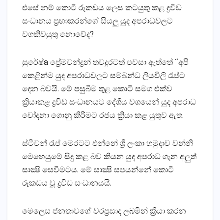
එසේ නම් කොටි රූකඩය ලෙස කටයුතු කළ ද්‍රවිඩ
සංධානය ප්‍රභාකරන්ගේ සියලු යුද අපරාධවලට
වගකිවයුතු නොවේද?
සුරේෂ්a ප්‍රේමචන්ද්‍රන් තවදුරටත් පවසා ඇත්තේ “අපි
කෙළින්ම යුද අපරාධවලට සම්බන්ධ ලියවිලි රැප්ට
දෙන බවයි. මේ පසුබිම තුළ කොටි සමග එක්‌ව
ක්‍රියාකළ ද්‍රවිඩ සංධානයට දේශීය වශයෙන් යුද අපරාධ
චෝදනා ගොනු කිරීමට රජය ක්‍රියා කළ යුතුව ඇත.
ස්‌ටීවන් රැප් මෙරටට එන්නේ ශ්‍රී ලංකා හමුදාව වන්නි
මෙහෙයුමේ සිදු කළ බව කියන යුද අපරාධ ගැන අලුත්
සාක්‍ෂි සෙවීමටය. මේ සාක්‍ෂි සපයන්නේ කොටි
රූකඩය වූ ද්‍රවිඩ සංධානයයි.
මෙලෙස ජනතාවගේ වරප්‍රසාද ලබමින් ක්‍රියා කරන