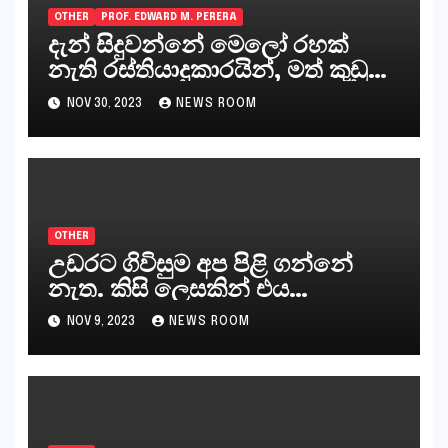
OTHER
PROF. EDWARD M. PERERA
දැන් සිදුවන්නේ මෙලෝ රහක්
නැති රස්තියාදුකාරයින්, මත් කුඩු
ගෙන්වන්නන් සහ අලෙවි
NOV 30, 2023
NEWS ROOM
කරන්නන්,කැලෑපාළුවන්, මහජන
නියෝජිතයින්
OTHER
උඩරට ගිවිසුම අප පිළි ගන්නේ
නැත. කිසි ලෙසකින් එය
නීත්‍යානුකූල ලියවිල්ලක් නො වේ.
NOV 9, 2023
NEWS ROOM
සිංහල ප්‍රතිපත්ති කේන්ද්‍රයෙන්
ජනාධිපති දැන් වූ ලිපියෙන්
කියනවාටත් වඩා අයිතියක් බෞද්ධ
අපට ඇත.