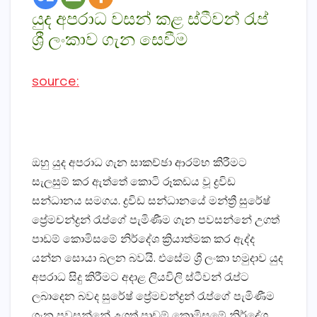
යුද අපරාධ වසන් කළ ස්‌ටීවන් රැප්
ශ්‍රී ලංකාව ගැන සෙවීම
source:
ඔහු යුද අපරාධ ගැන සාකච්ඡා ආරම්භ කිරීමට
සැලසුම් කර ඇත්තේ කොටි රූකඩය වූ ද්‍රවිඩ
සන්ධානය සමගය. ද්‍රවිඩ සන්ධානයේ මන්ත්‍රී සුරේෂ්
ප්‍රේමචන්ද්‍රන් රැප්ගේ පැමිණීම ගැන පවසන්නේ උගත්
පාඩම් කොමිසමේ නිර්දේශ ක්‍රියාත්මක කර ඇද්ද
යන්න සොයා බලන බවයි. එසේම ශ්‍රී ලංකා හමුදාව යුද
අපරාධ සිදු කිරීමට අදාළ ලියවිලි ස්‌ටීවන් රැප්ට
ලබාදෙන බවද සුරේෂ් ප්‍රේමචන්ද්‍රන් රැප්ගේ පැමිණීම
ගැන පවසන්නේ උගත් පාඩම් කොමිසමේ නිර්දේශ