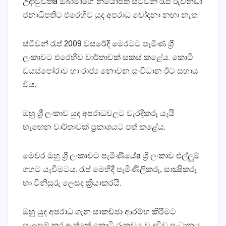
උදාවුවත්a ඔබාමාගේ නියෝජිත ස්‌ටීවන් රැප් රුවන්ඩා
ජනාධිපතිට එරෙහිව යුද අපරාධ චෝදනා නඟා නැත.
ස්‌ටීවන් රැප් 2009 වසරේදී මෙරටට පැමිණ ශ්‍රී
ලංකාවට එරෙහිව වාර්තාවක්‌ සකස්‌ කළේය. කොටි
ඩයස්‌පෝරාව හා රාජ්‍ය නොවන සංවිධාන ඊට සහාය
විය.
ඔහු ශ්‍රී ලංකාව යුද අපරාධවලට වැරදිකරු යෑයි
හැඟෙන වාර්තාවක්‌ ප්‍රකාශයට පත් කළේය.
මෙවර ඔහු ශ්‍රී ලංකාවට පැමිණියේa ශ්‍රී ලංකාව එල්ලුම්
ගහට යෑවීමටය. රැප් මෙහිදී පැමිණිලිකරු, සාක්‍ෂිකරු
හා විනිසුරු ලෙසද ක්‍රියාකරයි.
ඔහු යුද අපරාධ ගැන සාකච්ඡා ආරම්භ කිරීමට
සැලසුම් කර ඇත්තේ කොටි රූකඩය වූ ද්‍රවිඩ සංධානය