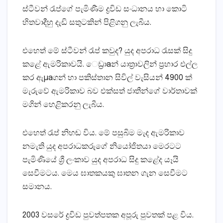
ස්‌ටීවන් රැප්ගේ පැමිණීම ද්‍රවිඩ සංධානය හා කොටි
හිතවාදීහු දැඩි සතුටකින් පිළිගනු ලැබීය.
එහෙත් මේ ස්‌ටීවන් රැප් කවුද? යුද අපරාධ රැසක්‌ සිදු
කළේ ඇමරිකාවයි. ෙඩ්‍රාaන් යාත්‍රාවලින් ප්‍රහාර එල්ල
කර ඇµaගන් හා පකිස්‌තාන සිවිල් වැසියන් 4900 ක්‌
මැරුවේ ඇමරිකාව බව එක්‌සත් ජාතීන්ගේ වාර්තාවක්‌
මගින් හෙළිකරනු ලැබීය.
එහෙත් රැප් නිහඬ විය. මේ පසුබිම මැද ඇමරිකාව
නමැති යුද අපරාධකරුගේ නියෝජිතයා මෙරටට
පැමිණියේ ශ්‍රී ලංකාව යුද අපරාධ සිදු කළේද යෑයි
සෙවීමටය. මෙය ඝාතකයකු ඝාතන ගැන සෙවීමට
සමානය.
2003 වසරේ ද්‍රවිඩ පුවත්පතක අපූරු පුවතක්‌ පළ විය.