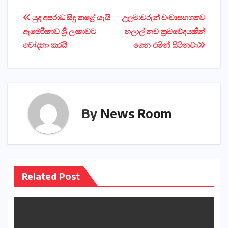
Post
යුද අපරාධ සිදු කළේ යෑයි
උලමාවරුන් වංචාසහගතව
ඇමෙරිකාව ශ්‍රී ලංකාවට
හලාල් නව ක්‍රමවේදයකින්
navigation
චෝදනා කරයි
ගෙන එමින් සිටිනවා
By
News Room
Related Post