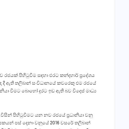
යක් පිහිටුවීම සඳහා එරට කන්දහාර් ප‍්‍රදේශය
තිඥා දී ඇති තලිබාන් සංවිධානයේ කවරෙකු එම රජයේ
ානියා වීමට බොහෝ දුරට ඉඩ ඇති බව විදෙස් මාධ්‍ය
ිසින් පිහිටුවීමට යන නව රජයේ ප‍්‍රධානියා වනු
කයන් පස් දෙනා වනුයේ 2016 වසරේ තලිබාන්