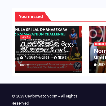
You missed
LOCAL
71 හැවිරිදි ප්‍රවීණ මලල
WORLD 
ක්‍රීඩක අතුල ශ්‍රී ලාල්
Norr
මහතා කිලෝමීටර් 30ක
gran
AUGUST 6, 2026
NEWS
විශේෂ මැරතන් ධාවන
Hung
අභියෝගයකට
JULY
ROOM
සැරසෙයි
© 2025 CeylonWatch.com – All Rights
Reserved