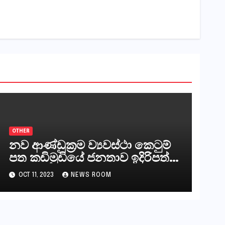
OTHER
නව ආණ්ඩුක්‍රම ව්‍යවස්ථා කෙටුම්
පත කඩිමුඩියේ ජනතාව ඉදිරිපත්
කරන්නේ?
OCT 11, 2023
NEWS ROOM