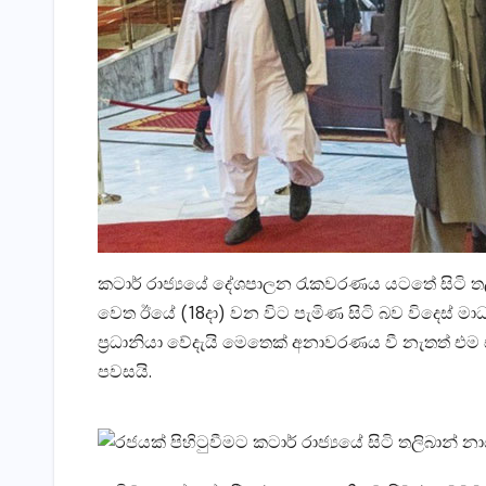
කටාර් රාජ්‍යයේ දේශපාලන රැකවරණය යටතේ සිටි තල
වෙත ඊයේ (18දා) වන විට පැමිණ සිටි බව විදෙස් මාධ
ප‍්‍රධානියා වේදැයි මෙතෙක් අනාවරණය වී නැතත් එම 
පවසයි.