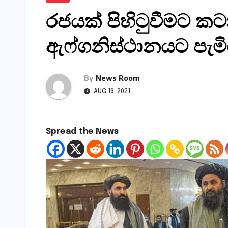
රජයක් පිහිටුවීමට කට
ඇෆ්ගනිස්ථානයට පැම
By
News Room
AUG 19, 2021
Spread the News