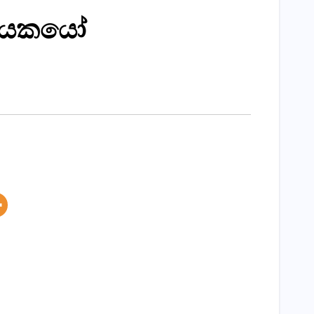
 නායකයෝ