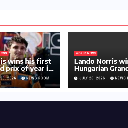
NEWS
WORLD NEWS
is wins his first
Lando Norris wi
d prix of year in
Hungarian Gran
ary​​
Prix for first F1
 26, 2026
NEWS ROOM
JULY 26, 2026
NEWS 
triumph in 2026​​