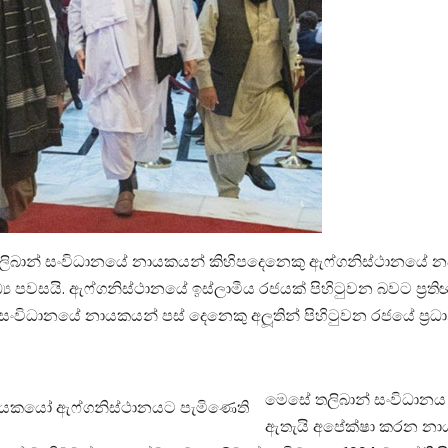
ිබාන් සංවිධානයේ නායකයන් කිහිපදෙනෙකු ඇෆ්ගනිස්ථානයේ නව රජ
්‍ය පවසයි. ඇෆ්ගනිස්ථානයේ ඉස්ලාමීය රජයක් පිහිටුවන බවට ප‍්‍ර
සංවිධානයේ නායකයන් පස් දෙනෙකු අලූතින් පිහිටුවන රජයේ ප‍්‍රධ
මෙසේ තලිබාන් සංවිධානය ව
ඇතැයි අපේක්ෂා කරන නාය