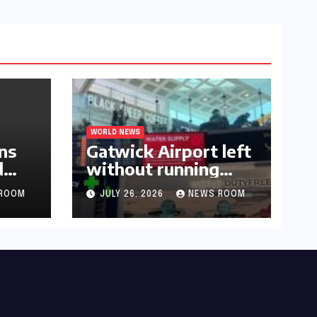
WORLD NEWS
ns
Gatwick Airport left
d
without running
water after major
ROOM
JULY 26, 2026
NEWS ROOM
outage​​