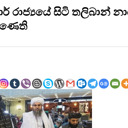
ාර් රාජ්‍යයේ සිටි තලිබාන්
ිණෙති