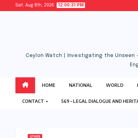
Skip
Sat. Aug 8th, 2026
12:00:32 PM
to
content
Ceylon Watch | Investigating the Unseen 
En
HOME
NATIONAL
WORLD
CONTACT
569 – LEGAL DIALOGUE AND HERI
OTHER