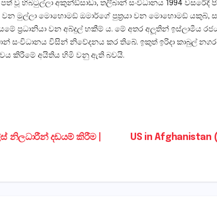
ූ හිබටුල්ලා අකුන්ඞ්සාඩා, තලිබාන් සංවිධානය 1994 වසරේදී පිහි
යෙකු වන මුල්ලා මොහොමඞ් ඔමාර්ගේ පුත‍්‍රයා වන මොහොමඞ් යකුබ්,
 ප‍්‍රධානියා වන අබ්දුල් හකීම් ය. මේ අතර අලූතින් ඉස්ලාමීය රජ
ාන් සංවිධානය විසින් නිවේදනය කර තිබේ. ඉකුත් ඉරිදා කාබුල් නගරය
ය කිරීමේ අයිතිය හිමි වනු ඇති බවයි.
් නිලධාරීන් දඩයම් කිරීම |
US in Afghanistan 