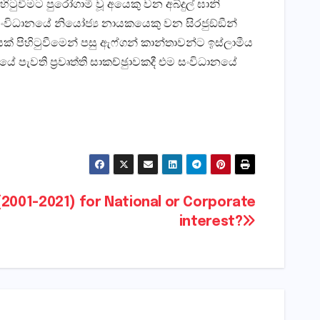
ටුවීමට පුරෝගාමී වූ අයෙකු වන අබ්දුල් ඝානි
 සංවිධානයේ නියෝජ්‍ය නායකයෙකු වන සිරජුඞ්ඞීන්
යක් පිහිටුවීමෙන් පසු ඇෆ්ගන් කාන්තාවන්ට ඉස්ලාමීය
ේ පැවති ප‍්‍රවෘත්ති සාකච්ඡුාවකදී එම සංවිධානයේ
(2001-2021) for National or Corporate
interest?