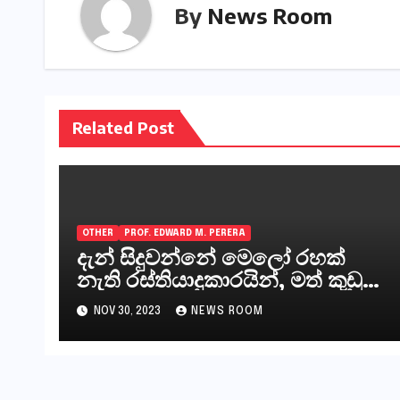
By
News Room
Related Post
OTHER
PROF. EDWARD M. PERERA
දැන් සිදුවන්නේ මෙලෝ රහක්
නැති රස්තියාදුකාරයින්, මත් කුඩු
ගෙන්වන්නන් සහ අලෙවි
NOV 30, 2023
NEWS ROOM
කරන්නන්,කැලෑපාළුවන්, මහජන
නියෝජිතයින්