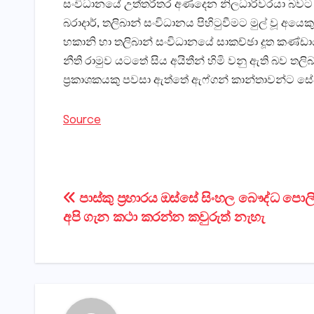
සංවිධානයේ උත්තරීතර අණදෙන නිලධාරිවරයා බවට පත් ව
බරාදාර්, තලිබාන් සංවිධානය පිහිටුවීමට මුල් වූ අ
හකානි හා තලිබාන් සංවිධානයේ සාකච්ඡා දූත කණ්ඩායමේ
නීති රාමුව යටතේ සිය අයිතීන් හිමි වනු ඇති බව තලිබ
ප‍්‍රකාශකයකු පවසා ඇත්තේ ඇෆ්ගන් කාන්තාවන්ට සේව
Source
Post
පාස්කු ප්‍රහාරය ඔස්සේ සිංහල බෞද්ධ පොලිස
අපි ගැන කථා කරන්න කවුරුත් නැහැ
navigation