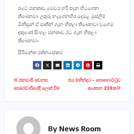
රටේ ජනතාව මෙවර හරි තැන හිටගෙන
තිබෙනවා. උතුරු නැගෙනහිර දෙමළ මුස්‌ලිම්
මිනිසුන් ඒ ජාතීන් ගැන හිතලා තිබෙනවා වගේම
දකුණේ සිංහල ජනතාව රට ගැන හිතලා
තිබෙනවා.
සිරිමන්ත රත්නසේකර
Post
ජනවාරි වෙනස
ජය මහින්දට – පොහොට්‌ටුව
පෙබරවාරියේදී ලොප් වීම
ආයතන 239ක
navigation
By
News Room