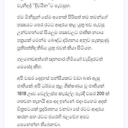
වැනිදා) “දිවයින”ට පැවසූහ.
එම මිනිසුන් සේම අනෙක්‌ පිරිසත් තම තමන්ගේ
පක්‍ෂයට පෙර රටට ආදරය කළ යුතු බව පැවසූ
උන්වහන්සේ සියලුම පක්‍ෂවලට ජාතික න්‍යාය
පත්‍රයක්‌ මෙන්ම බෞද්ධ දර්ශනය අනුව සැකසුණු
ප්‍රතිපත්තිද තිබිය යුතු බවත් කියා සිටියහ.
ගලගොඩඅත්තේ ඥනසාර හිමියෝ වැඩිදුරටත්
මෙසේද කීහ.
අපි වසර දෙදහස්‌ පන්සීයකට වඩා බණ ඇසූ
ජාතියක්‌. අපි ධර්මය තුළ ශික්‌ෂණය වූ ජාතියක්‌
1818 ඌව වෙල්ලස්‌ස කැරැල්ල පැරදී වසර 200 ක්‌
ගතවන තැනයි අප අද ඉන්නේ. එදා එහෙම අදත්
චිත්‍රපටයක්‌ ප්‍රදර්ශනය වනවා සේ රටට ආදරය
කරන සහ රටට එරෙහි බලවේග අපට
පෙනෙන්න තිබෙනවා.