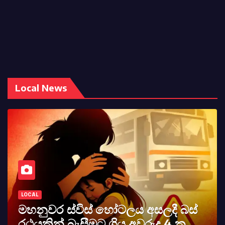
Local News
LOCAL
මහනුවර ස්විස් හෝටලය අසලදී බස්
රථයකින් බැසීමට ගිය අවරුදු 4 ක