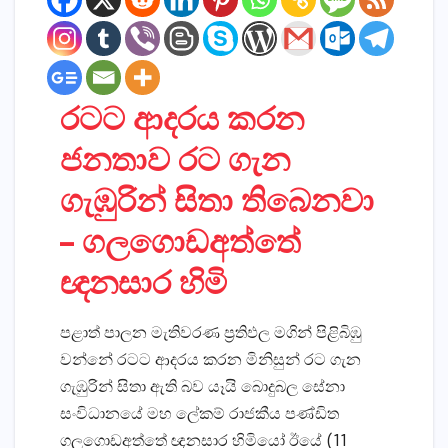
රටට ආදරය කරන
ජනතාව රට ගැන
ගැඹුරින් සිතා තිබෙනවා
– ගලගොඩඅත්තේ
ඥනසාර හිමි
පළාත් පාලන මැතිවරණ ප්‍රතිඵල මගින් පිළිබිඹු
වන්නේ රටට ආදරය කරන මිනිසුන් රට ගැන
ගැඹුරින් සිතා ඇති බව යෑයි බොදුබල සේනා
සංවිධානයේ මහ ලේකම් රාජකීය පණ්‌ඩිත
ගලගොඩඅත්තේ ඥනසාර හිමියෝ ඊයේ (11