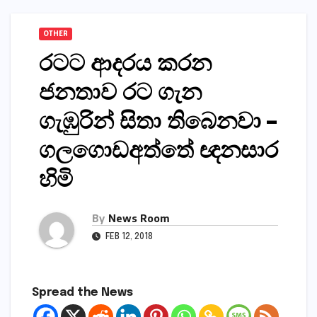
OTHER
රටට ආදරය කරන
ජනතාව රට ගැන
ගැඹුරින් සිතා තිබෙනවා –
ගලගොඩඅත්තේ ඥනසාර
හිමි
By
News Room
FEB 12, 2018
Spread the News