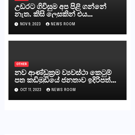
උඩරට ගිවිසුම අප පිළි ගන්නේ
නැත. කිසි ලෙසකින් එය
නීත්‍යානුකූල ලියවිල්ලක් නො වේ.
NOV 9, 2023
NEWS ROOM
සිංහල ප්‍රතිපත්ති කේන්ද්‍රයෙන්
ජනාධිපති දැන් වූ ලිපියෙන්
කියනවාටත් වඩා අයිතියක් බෞද්ධ
අපට ඇත.
OTHER
නව ආණ්ඩුක්‍රම ව්‍යවස්ථා කෙටුම්
පත කඩිමුඩියේ ජනතාව ඉදිරිපත්
කරන්නේ?
OCT 11, 2023
NEWS ROOM