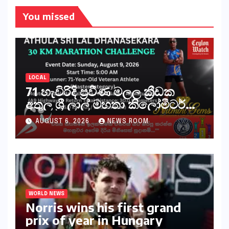
You missed
LOCAL
71 හැවිරිදි ප්‍රවීණ මලල ක්‍රීඩක
අතුල ශ්‍රී ලාල් මහතා කිලෝමීටර්
30ක විශේෂ මැරතන් ධාවන
AUGUST 6, 2026
NEWS ROOM
අභියෝගයකට සැරසෙයි
WORLD NEWS
Norris wins his first grand
prix of year in Hungary​​