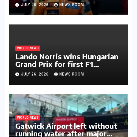
JULY 26, 2026
NEWS ROOM
WORLD NEWS
Lando Norris wins Hungarian
Grand Prix for first F1
triumph in 2026​​
JULY 26, 2026
NEWS ROOM
WORLD NEWS
Gatwick Airport left without
running water after major