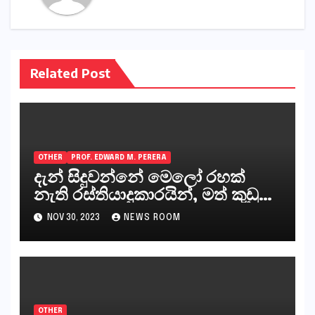
Related Post
OTHER
PROF. EDWARD M. PERERA
දැන් සිදුවන්නේ මෙලෝ රහක්
නැති රස්තියාදුකාරයින්, මත් කුඩු
ගෙන්වන්නන් සහ අලෙවි
NOV 30, 2023
NEWS ROOM
කරන්නන්,කැලෑපාළුවන්, මහජන
නියෝජිතයින්
OTHER