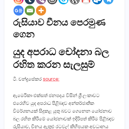
රුසියාව චීනය පෙරමුණ
ගෙන
යුද අපරාධ චෝදනා බල
රහිත කරන සැලසුම්
ටී. චන්ද්‍රසේකර
source:
ඇමෙරිකා එක්සත් ජනපදය විසින් ශ්‍රී ලංකාවට
එරෙහිව යුද අපරාධ පිළිබඳව අන්තර්ජාතික
විමර්ශනයක් සිදුකළ යුතු බවට ගෙනෙන යෝජනාව
බල රහිත කිරීමේ යෝජනාවක් ඉදිරිපත් කිරීම පිළිබඳව
රුසියාව, චීනය ඇතුළු රටවල් කිහිපයක අවධානය