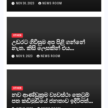
ගෙන්වන්නන් සහ අලෙවි
NOV 30, 2023
NEWS ROOM
කරන්නන්,කැලෑපාළුවන්, මහජන
නියෝජිතයින්
OTHER
උඩරට ගිවිසුම අප පිළි ගන්නේ
නැත. කිසි ලෙසකින් එය
නීත්‍යානුකූල ලියවිල්ලක් නො වේ.
NOV 9, 2023
NEWS ROOM
සිංහල ප්‍රතිපත්ති කේන්ද්‍රයෙන්
ජනාධිපති දැන් වූ ලිපියෙන්
කියනවාටත් වඩා අයිතියක් බෞද්ධ
අපට ඇත.
OTHER
නව ආණ්ඩුක්‍රම ව්‍යවස්ථා කෙටුම්
පත කඩිමුඩියේ ජනතාව ඉදිරිපත්
කරන්නේ?