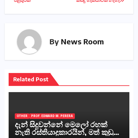
පිළිතුරක්‌
කිසිදු හැකියාවක් නැහැ
By
News Room
Related Post
OTHER
PROF. EDWARD M. PERERA
දැන් සිදුවන්නේ මෙලෝ රහක්
නැති රස්තියාදුකාරයින්, මත් කුඩු