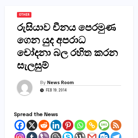
OTHER
රුසියාව චීනය පෙරමුණ
ගෙන යුද අපරාධ
චෝදනා බල රහිත කරන
සැලසුම්
By
News Room
FEB 19, 2014
Spread the News