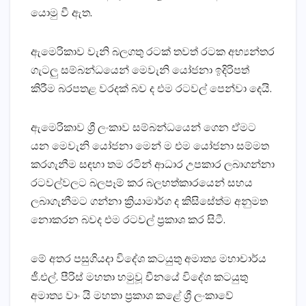
යොමු වී ඇත.
ඇමෙරිකාව වැනි බලගතු රටක් තවත් රටක අභ්‍යන්තර
ගැටලු සම්බන්ධයෙන් මෙවැනි යෝජනා ඉදිරිපත්
කිරීම බරපතළ වරදක් බව ද එම රටවල් පෙන්වා දෙයි.
‍ඇමෙරිකාව ශ්‍රී ලංකාව සම්බන්ධයෙන් ගෙන ඒමට
යන මෙවැනි යෝජනා මෙන් ම එම යෝජනා සම්මත
කරගැනීම සඳහා තම රටින් ආධාර උපකාර ලබාගන්නා
රටවල්වලට බලපෑම් කර බලහත්කාරයෙන් සහය
ලබාගැනීමට ගන්නා ක්‍රියාමාර්ග ද කිසිසේත්ම අනුමත
නොකරන බවද එම රටවල් ප්‍රකාශ කර සිටී.
මේ අතර පසුගියදා විදේශ කටයුතු අමාත්‍ය මහාචාර්ය
ජී.එල්. පීරිස් මහතා හමුවූ චීනයේ විදේශ කටයුතු
අමාත්‍ය වාං යි මහතා ප්‍රකාශ කළේ ශ්‍රී ලංකාවේ