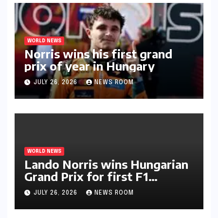
WORLD NEWS
Norris wins his first grand
prix of year in Hungary​​
JULY 26, 2026
NEWS ROOM
WORLD NEWS
Lando Norris wins Hungarian
Grand Prix for first F1
triumph in 2026​​
JULY 26, 2026
NEWS ROOM