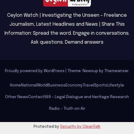
Ceylon Watch | Investigating the Unseen – Freelance
Journalism, Latest Headlines and News | Share This
Information: Spread the word. Engage in conversations.
Ask questions. Demand answers
Proudly powered by WordPress
|
Theme: Newsup by
Themeansar
.
Home
National
World
Business
Economy
Travel
Sports
Lifestyle
Other News
Contact
569 – Legal Dialogue and Heritage Research
Radio – Truth on Air
Protected by
Security by CleanTalk