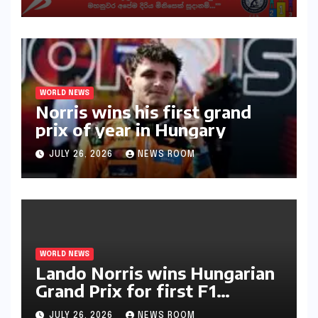
අභියෝගයකට සැරසෙයි
WORLD NEWS
Norris wins his first grand
prix of year in Hungary​​
JULY 26, 2026
NEWS ROOM
WORLD NEWS
Lando Norris wins Hungarian
Grand Prix for first F1
triumph in 2026​​
JULY 26, 2026
NEWS ROOM