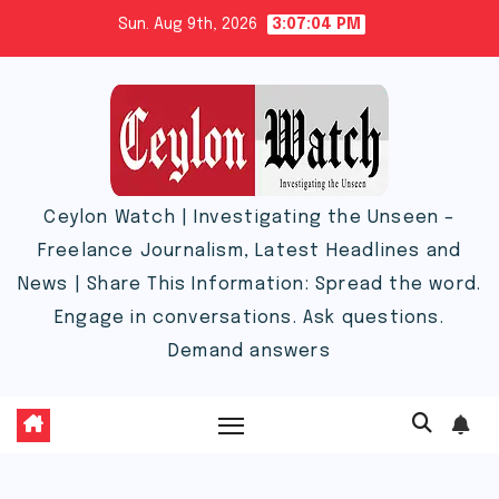
Skip
Sun. Aug 9th, 2026
3:07:05 PM
to
content
Ceylon Watch | Investigating the Unseen –
Freelance Journalism, Latest Headlines and
News | Share This Information: Spread the word.
Engage in conversations. Ask questions.
Demand answers