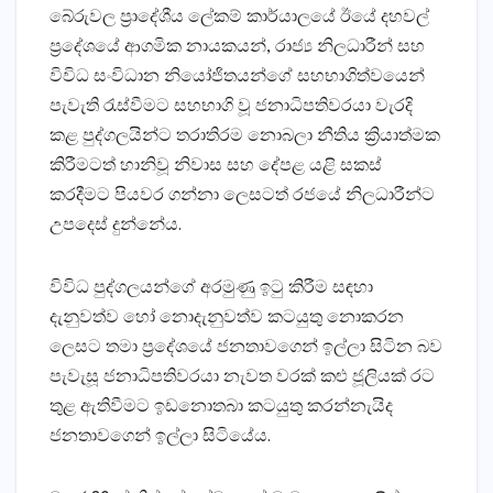
බේරුවල ප්‍රාදේශීය ලේකම් කාර්යාලයේ ඊයේ දහවල්
ප්‍රදේශයේ ආගමික නායකයන්, රාජ්‍ය නිලධාරීන් සහ
විවිධ සංවිධාන නියෝජිතයන්ගේ සහභාගිත්වයෙන්
පැවැති රැස්‌වීමට සහභාගි වූ ජනාධිපතිවරයා වැරදි
කළ පුද්ගලයින්ට තරාතිරම නොබලා නීතිය ක්‍රියාත්මක
කිරීමටත් හානිවූ නිවාස සහ දේපළ යළි සකස්‌
කරදීමට පියවර ගන්නා ලෙසටත් රජයේ නිලධාරීන්ට
උපදෙස්‌ දුන්නේය.
විවිධ පුද්ගලයන්ගේ අරමුණු ඉටු කිරීම සඳහා
දැනුවත්ව හෝ නොදැනුවත්ව කටයුතු නොකරන
ලෙසට තමා ප්‍රදේශයේ ජනතාවගෙන් ඉල්ලා සිටින බව
පැවැසූ ජනාධිපතිවරයා නැවත වරක්‌ කළු ජූලියක්‌ රට
තුළ ඇතිවීමට ඉඩනොතබා කටයුතු කරන්නැයිද
ජනතාවගෙන් ඉල්ලා සිටියේය.