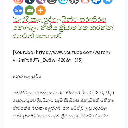
‘වැරදි කළ පුද්ගලයින්ට තරාතිරම
නොබලා නීතිය ක්‍රියාත්මක කරන්න’
ජනාධිපති ප්‍රකාශ කරයි
[youtube=https://www.youtube.com/watch?
v=2mPo8JFY_Ew&w=420&h=315]
අනුර බාලසූරිය
බොලිවියාවේ නිල සංචාරය නිමකර ඊයේ (18 වැනිදා)
පෙරවරුවේ දිවයිනට පැමිණි විගස ජනාධිපති මහින්ද
රාජපක්‌ෂ මහතා අලුත්ගම සහ බේරුවල ප්‍රදේශවල
ඇතිවූ තත්ත්වය සොයාබැලීම සඳහා පිටත්ව ගියේය.