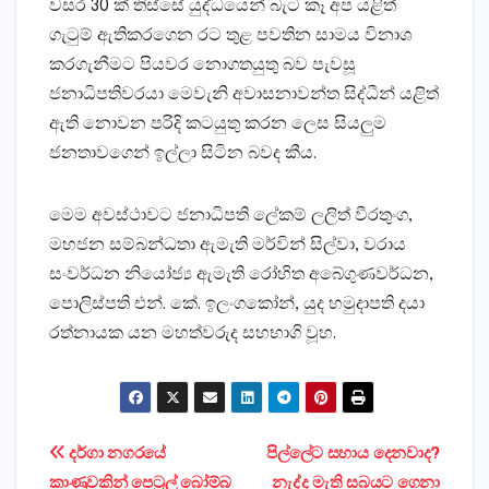
වසර 30 ක්‌ තිස්‌සේ යුද්ධයෙන් බැට කෑ අප යළිත්
ගැටුම් ඇතිකරගෙන රට තුළ පවතින සාමය විනාශ
කරගැනීමට පියවර නොගතයුතු බව පැවසූ
ජනාධිපතිවරයා මෙවැනි අවාසනාවන්ත සිද්ධීන් යළිත්
ඇති නොවන පරිදි කටයුතු කරන ලෙස සියලුම
ජනතාවගෙන් ඉල්ලා සිටින බවද කීය.
මෙම අවස්‌ථාවට ජනාධිපති ලේකම් ලලිත් වීරතුංග,
මහජන සම්බන්ධතා ඇමැති මර්වින් සිල්වා, වරාය
සංවර්ධන නියෝජ්‍ය ඇමැති රෝහිත අබේගුණවර්ධන,
පොලිස්‌පති එන්. කේ. ඉලංගකෝන්, යුද හමුදාපති දයා
රත්නායක යන මහත්වරුද සහභාගි වූහ.
Post
දර්ගා නගරයේ
පිල්ලේට සහාය දෙනවාද?
කාණුවකින් පෙට්‍රල් බෝම්බ
නැද්ද මැති සබයට ගෙනා