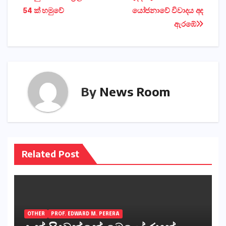
navigation
54 ක්‌ හමුවේ
යෝජනාවේ විවාදය අද
ඇරඹේ
By
News Room
Related Post
OTHER
PROF. EDWARD M. PERERA