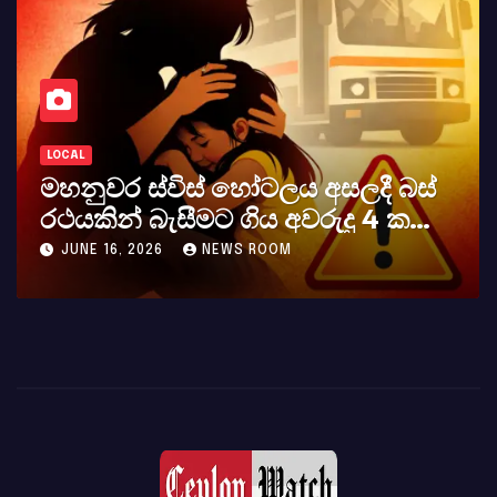
LOCAL
මහනුවර ස්විස් හෝටලය අසලදී බස්
රථයකින් බැසීමට ගිය අවරුදු 4 ක
මවක් සහ දියණියක් වැටේ
JUNE 16, 2026
NEWS ROOM