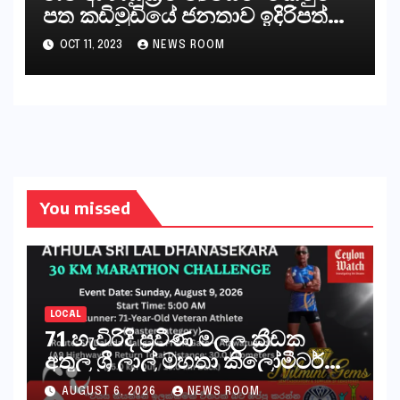
පත කඩිමුඩියේ ජනතාව ඉදිරිපත්
කරන්නේ?
OCT 11, 2023
NEWS ROOM
You missed
LOCAL
71 හැවිරිදි ප්‍රවීණ මලල ක්‍රීඩක
අතුල ශ්‍රී ලාල් මහතා කිලෝමීටර්
30ක විශේෂ මැරතන් ධාවන
AUGUST 6, 2026
NEWS ROOM