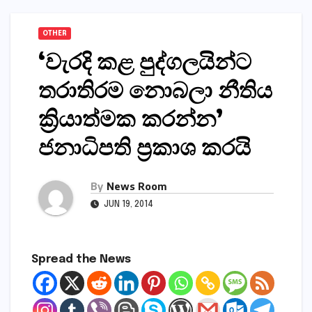
OTHER
‘වැරදි කළ පුද්ගලයින්ට
තරාතිරම නොබලා නීතිය
ක්‍රියාත්මක කරන්න’
ජනාධිපති ප්‍රකාශ කරයි
By
News Room
JUN 19, 2014
Spread the News