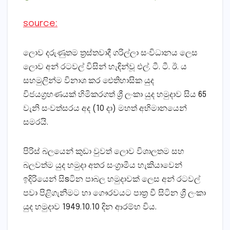
source:
ලොව දරුණුතම ත්‍රස්‌තවාදී ගරිල්ලා සංවිධානය ලෙස
ලොව අන් රටවල් විසින් හැඳින්වූ එල්. ටී. ටී. ඊ. ය
සහමුලින්ම විනාශ කර ඓතිහාසික යුද
විජයග්‍රහණයක්‌ හිමිකරගත් ශ්‍රී ලංකා යුද හමුදාව සිය 65
වැනි සංවත්සරය අද (10 දා) මහත් අභිමානයෙන්
සමරයි.
පිරිස්‌ බලයෙන් කුඩා වුවත් ලොව විශාලතම සහ
බලවත්ම යුද හමුදා අතර සංග්‍රාමීය හැකියාවෙන්
ඉදිරියෙන් සිsටින පාබල හමුදාවක්‌ ලෙස අන් රටවල්
පවා පිළිගැනීමට හා ගෞරවයට පාත්‍ර වී සිටින ශ්‍රී ලංකා
යුද හමුදාව 1949.10.10 දින ආරම්භ විය.