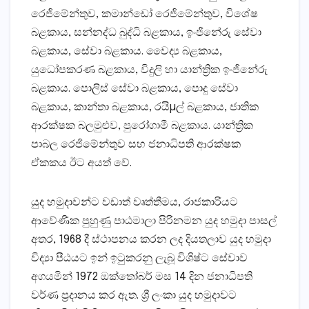
රෙජිමේන්තුව, කමාන්ඩෝ රෙජිමේන්තුව, විශේෂ
බළකාය, සන්නද්ධ බුද්ධි බළකාය, ඉංජිනේරු සේවා
බළකාය, සේවා බළකාය. වෛද්‍ය බළකාය,
යුධෝපකරණ බළකාය, විදුලි හා යාන්ත්‍රික ඉංජිනේරු
බළකාය. පොලිස්‌ සේවා බළකාය, පොදු සේවා
බළකාය, කාන්තා බළකාය, රයිµල් බළකාය, ජාතික
ආරක්‌ෂක බලමුළුව, පුරෝගාමී බළකාය. යාන්ත්‍රික
පාබල රෙජිමේන්තුව සහ ජනාධිපති ආරක්‌ෂක
ඒකකය ඊට අයත් වේ.
යුද හමුදාවන්ට වඩාත් වෘත්තීමය, රාජකාරියට
ආවේණික පුහුණු පාඨමාලා පිරිනමන යුද හමුදා පාසල්
අතර, 1968 දී ස්‌ථාපනය කරන ලද දියතලාව යුද හමුදා
විද්‍යා පීඨයට ඉන් ඉටුකරනු ලැබූ විශිෂ්ට සේවාව
අගයමින් 1972 ඔක්‌තෝබර් මස 14 දින ජනාධිපති
වර්ණ ප්‍රදානය කර ඇත. ශ්‍රී ලංකා යුද හමුදාවට