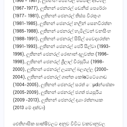
(1966 – 1967), ලුතිනන් ජෙනරල් සේපාල ආටිගල
(1967-1977), ලුතිනන් ජෙනරල් ඩෙනිස්‌ පෙරේරා
(1977- 1981), ලුතිනන් ජෙනරල් තිස්‌ස වීරතුංග
(1981-1985), ලුතිනන් ජෙනරල් නලින් සෙනවිරත්න
(1985-1988), ලුතිනන් ජෙනරල් හැමිල්ටන් වනසිංහ
(1988-1991), ලුතිනන් ජෙනරල් සිසිල් වෛද්‍යරත්න
(1991-1993), ලුතිනන් ජෙනරල් ජෙරී සිල්වා (1993-
1996), ලුතිනන් ජෙනරල් රොහාන් දලුවත්ත (1996-
1998), ලුතිනන් ජෙනරල් ශ්‍රීලාල් වීරසූරිය (1998-
2000), ලුතිනන් ජෙනරල් ලයනල් බලගල්ල (2000-
2004), ලුතිනන් ජෙනරල් ශාන්ත කෝaට්‌ටේගොඩ
(1004-2005), ලුතිනන් ජෙනරල් සරත් ෙµdන්සේකා
(2005-2009), ලුතිනන් ජෙනරල් ජගත් ජයසූරිය
(2009 -2013), ලුතිනන් ජෙනරල් දයා රත්නායක
(2013 මේ දක්‌වා)
ඓතිහාසික සාක්‌ෂිවලට අනුව විවිධ වකවානුවල