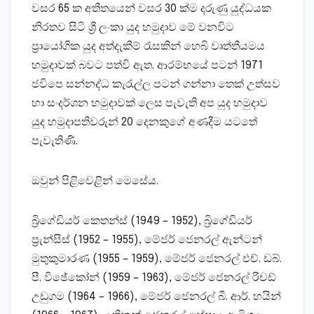
වසර 65 ක අතීතයෙන් වසර 30 ක්‌ම දරුණු යුද්ධයක
නිරතව සිටි ශ්‍රී ලංකා යුද හමුදාව මේ වනවිට
ප්‍රායෝගික යුද අත්දැකීම් රැසකින් හෙබි වෘත්තීයමය
හමුදාවක්‌ බවට පත්වි ඇත. ආරම්භයේ පටන් 1971
ජවිපෙ සන්නද්ධ කැරැල්ල පටන් ගන්නා තෙක්‌ උත්සව
හා සංදර්ශන හමුදාවක්‌ ලෙස පැවැති අප යුද හමුදාව
යුද හමුදාපතිවරුන් 20 දෙනකුගේ අණදීම යටතේ
පැවැතිණි.
ඔවුන් පිළිවෙළින් මෙසේය.
බ්‍රිගේඩියර් කෙතන්ස්‌ (1949 – 1952), බ්‍රිගේඩියර්
ප්‍රැන්සිස්‌ (1952 – 1955), මේජර් ජෙනරල් ඇන්ටන්
මුතුකුමාරණ (1955 – 1959), මේජර් ජෙනරල් එච්. ඩබ්.
පී. විඡේකෝන් (1959 – 1963), මේජර් ජෙනරල් රිචඩ්
උඩුගම (1964 – 1966), මේජර් ජෙනරල් බී. ආර්. හයින්