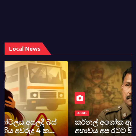
Local News
LOCAL
කර්නල් අශෝක අලස් මහතාගේ
අභාවය අප රටට සිදුවූ විශාල පාඩුවකි