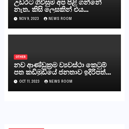
උඩරට ගිවිසුම අප පිළි ගන්නේ
නැත. කිසි ලෙසකින් එය
නීත්‍යානුකූල ලියවිල්ලක් නො වේ.
NOV 9, 2023
NEWS ROOM
සිංහල ප්‍රතිපත්ති කේන්ද්‍රයෙන්
ජනාධිපති දැන් වූ ලිපියෙන්
කියනවාටත් වඩා අයිතියක් බෞද්ධ
අපට ඇත.
OTHER
නව ආණ්ඩුක්‍රම ව්‍යවස්ථා කෙටුම්
පත කඩිමුඩියේ ජනතාව ඉදිරිපත්
කරන්නේ?
OCT 11, 2023
NEWS ROOM