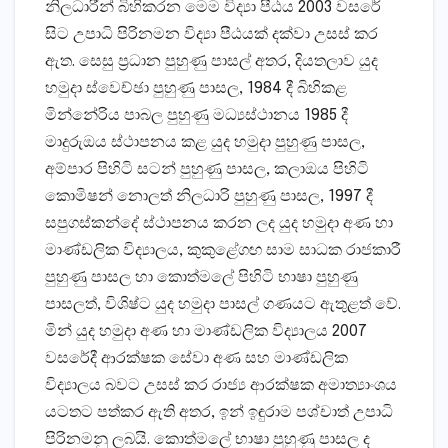
නිලධාරීන් බිහිකරන මෙම විද්‍යා පීඨය 2003 වසරේ
සිට උපාධි පිරිනමන විද්‍යා පීඨයක්‌ දක්‌වා උසස්‌ කර
ඇත. සෙසු ප්‍රධාන පුහුණු පාසල් අතර, දියතලාව යුද
හමුදා ස්‌වෙච්ඡා පුහුණු පාසල, 1984 දී බිහිකළ
මින්නේරිය පාබල පුහුණු මධ්‍යස්‌ථානය 1985 දී
මාදුරුඔය ස්‌ථාපනය කළ යුද හමුදා පුහුණු පාසල,
අම්පාර පිහිටි සටන් පුහුණු පාසල, කලාඔය පිහිටි
කොමිෂන් නොලත් නිලධාරි පුහුණු පාසල, 1997 දී
සපුගස්‌කන්දේ ස්‌ථාපනය කරන ලද යුද හමුදා අණ හා
මාණ්‌ඩලික විද්‍යාලය, කුකුළේගඟ සාම සාධක රාජකාරී
පුහුණු පාසල හා කොත්මලේ පිහිටි භාෂා පුහුණු
පාසලත්, විශිෂ්ට යුද හමුදා පාසල් ගණයට ඇතුළත් වේ.
මින් යුද හමුදා අණ හා මාණ්‌ඩලික විද්‍යාලය 2007
වසරේදී ආරක්‌ෂක සේවා අණ සහ මාණ්‌ඩලික
විද්‍යාලය බවට උසස්‌ කර රාජ්‍ය ආරක්‌ෂක අමාත්‍යාංශය
යටතට පත්කර ඇති අතර, ඉන් ඉඳුරාම පශ්චාත් උපාධි
පිරිනමනු ලබයි. කොත්මලේ භාෂා පුහුණු පාසල ද