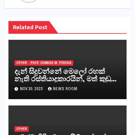
Related Post
OTHER
PROF. EDWARD M. PERERA
දැන් සිදුවන්නේ මෙලෝ රහක්
නැති රස්තියාදුකාරයින්, මත් කුඩු
ගෙන්වන්නන් සහ අලෙවි
NOV 30, 2023
NEWS ROOM
කරන්නන්,කැලෑපාළුවන්, මහජන
නියෝජිතයින්
OTHER