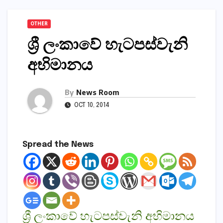
OTHER
ශ්‍රී ලංකාවේ හැටපස්‌වැනි
අභිමානය
By
News Room
OCT 10, 2014
Spread the News
ශ්‍රී ලංකාවේ හැටපස්‌වැනි අභිමානය