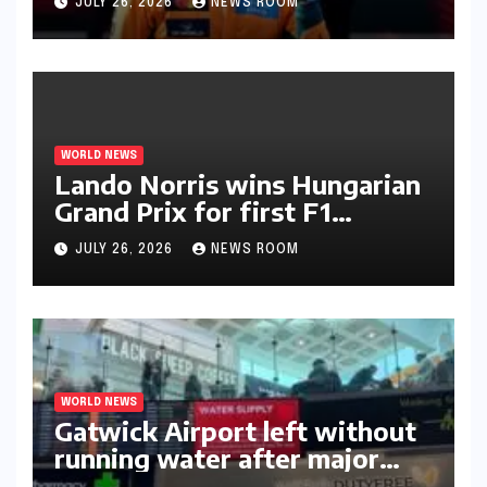
JULY 26, 2026
NEWS ROOM
WORLD NEWS
Lando Norris wins Hungarian
Grand Prix for first F1
triumph in 2026​​
JULY 26, 2026
NEWS ROOM
WORLD NEWS
Gatwick Airport left without
running water after major
outage​​