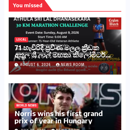
You missed
LOCAL
71 හැවිරිදි ප්‍රවීණ මලල ක්‍රීඩක
අතුල ශ්‍රී ලාල් මහතා කිලෝමීටර්
30ක විශේෂ මැරතන් ධාවන
AUGUST 6, 2026
NEWS ROOM
අභියෝගයකට සැරසෙයි
WORLD NEWS
Norris wins his first grand
prix of year in Hungary​​