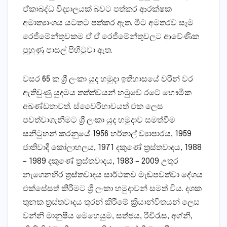
ඒකාබද්ධ විද්‍යාලයක්‌ බවට පත්කර ආරක්‌ෂක
අමාත්‍යාංශය යටතට පත්කර ඇත. මීට අමතරව සෑම
රෙජිමේන්තුවකම ඒ ඒ රෙජිමේන්තුවලට ආවේණික
පුහුණු පාසල් පිහිටුවා ඇත.
වසර 65 ක ශ්‍රී ලංකා යුද හමුදා ඉතිහාසයේ වරින් වර
ඇතිවුණු යුදමය තත්ත්වයන් හමුවේ රටේ භෞමික
අඛණ්‌ඩතාවත්. ස්‌වෛරීභාවයත් එක ලෙස
පවත්වාගැනීමට ශ්‍රී ලංකා යුද හමුදාව සමත්වීම
සනිටුහන් කරනුයේ 1956 හර්තාල් ව්‍යාපාරය, 1959
ජාතිවාදී කෝලාහලය, 1971 දකුණේ ත්‍රස්‌තවාදය, 1988
– 1989 දකුණේ ත්‍රස්‌තවාදය, 1983 – 2009 උතුර
නැගෙනහිර ත්‍රස්‌තවාදය සාර්ථකව මැඬපවත්වා දේශය
එක්‌සේසත් කිරීමට ශ්‍රී ලංකා හමුදාවන් සමත් විය. දශක
තුනක ත්‍රස්‌තවාදය තුරන් කිරීමේ ක්‍රියාන්විතයන් ලෙස
වන්නි මානුෂීය මෙහෙයුම, සත්ජය, රිවිරැස, අග්නි,