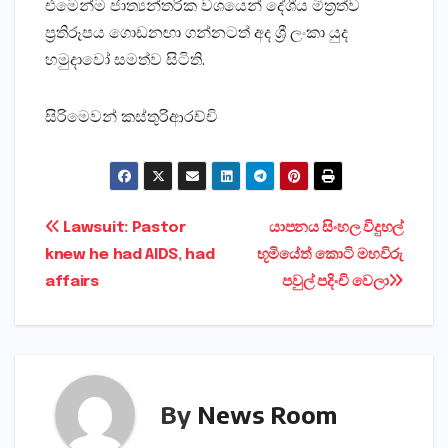
එමෙන්ම ජාත්‍යන්තරික වශයෙන් දේශීය මිත්‍රත්ව
ප්‍රතිරූපය ගොඩනඟා ගන්නටත් අද ශ්‍රී ලංකා යුද
හමුදාවෝ සමත්ව සිටිති.
සිරිමෙවන් කස්‌තුරිආරච්චි
Post
Lawsuit: Pastor
යාපනය සිංහල විදුහල්
knew he had AIDS, had
භූමියේත් කොටි මහවිරු
navigation
affairs
පවුල් පදිංචි වෙලා
By
News Room