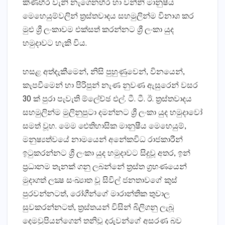
කිණිහිර වැනි නැගෙනහිර හා වන්නි මානුෂීය
මෙහෙයුම්වලින් ත්‍රස්‌තවාදය සහමුලින්ම විනාශ කර
මුළු ශ්‍රී ලංකාවම එක්‌සත් කරන්නට ශ්‍රී ලංකා යුද
හමුදාවට හැකි විය.
හසළ අත්දැකීමෙන්, නිසි පුහුණුවෙන්, විනයෙන්,
කැපවීමෙන් හා පිරිපුන් නැණ නුවණ ඇසුරෙන් වසර
30 ක්‌ පුරා පැවැති ම්ලේච්ඡ එල්. ටී. ටී. ඊ. ත්‍රස්‌තවාදය
සහමුලින්ම මුලිනුපුටා දමන්නට ශ්‍රී ලංකා යුද හමුදාවෝ
සමත් වූහ. මෙම ඓතිහාසික මානුෂීය මෙහෙයුම්,
මනුෂ්‍යත්වයේ නාමයෙන් අනේකවිධ රාජකාරීන්
ඉටුකරන්නට ශ්‍රී ලංකා යුද හමුදාවට සිදුවූ අතර, ඉන්
ප්‍රධානම තැනක්‌ ගනු ලබන්නේ ත්‍රස්‌ත ග්‍රහණයෙන්
මුදාගත් ලක්‍ෂ සංඛ්‍යාත වූ සිවිල් ජනතාවගේ කුස්‌
පුරවන්නටත්, රෝගීන්ගේ මාරාන්තික තුවාල
සුවකරන්නටත්, ත්‍රස්‌තයන් විසින් බිලිගනු ලැබූ
දෙමවුපියන්ගෙන් තනිවූ දරුවන්ගේ අසරණ බව