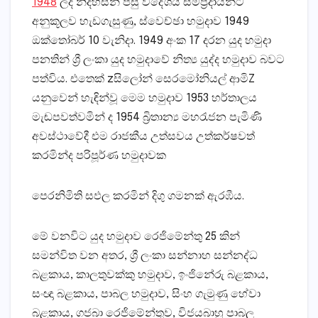
1948
ලද නිදහසින් පසු විදේශීය සම්ප්‍රදායන්ට
අනුකූලව හැඩගැසුණු, ස්‌වෙච්ඡා හමුදාව 1949
ඔක්‌තෝබර් 10 වැනිදා. 1949 අංක 17 දරන යුද හමුදා
පනතින් ශ්‍රී ලංකා යුද හමුදාවේ නිත්‍ය යුද්ද හමුදාව බවට
පත්විය. එතෙක්‌ zසිලෝන් සෙරමෝනියල් ආමිZ
යනුවෙන් හැඳින්වූ මෙම හමුදාව 1953 හර්තාලය
මැඬපවත්වමින් ද 1954 බ්‍රිතාන්‍ය මහරැජන පැමිණි
අවස්‌ථාවේදී එම රාජකීය උත්සවය උත්කර්ෂවත්
කරමින්ද පරිපූර්ණ හමුදාවක
පෙරනිමිති සඵල කරමින් දිගු ගමනක්‌ ඇරඹීය.
මේ වනවිට යුද හමුදාව රෙජිමේන්තු 25 කින්
සමන්විත වන අතර, ශ්‍රී ලංකා සන්නාහ සන්නද්ධ
බළකාය, කාලතුවක්‌කු හමුදාව, ඉංජිනේරු බළකාය,
සංඥා බළකාය, පාබල හමුදාව, සිංහ ගැමුණු හේවා
බළකාය, ගජබා රෙජිමේන්තුව, විජයබාහු පාබල