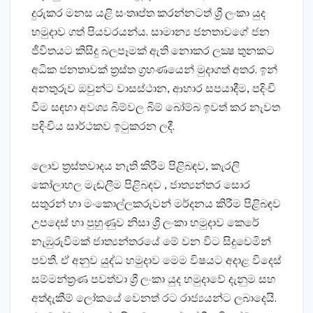
දුරුකර මනස යළි සංතෘප්ත කරන්නටත් ශ්‍රී ලංකා යුද
හමුදාව ගත් පියවරයන්ය. සාමාන්‍ය ජනතාවගේ ජන
ජීවිතයට කිසිදු බලපෑමක්‌ ඇති නොකර ලක්‍ෂ තුනකට
අධික ජනතාවක්‌ ත්‍රස්‌ත ග්‍රහණයෙන් මුදාගත් අතර. ඉන්
අනතුරුව ඔවුන්ට වාසස්‌ථාන, ආහාර සපයාදීම, පදිංචි
වීම සඳහා අවශ්‍ය බිම්වල බිම් බෝම්බ ඉවත් කර නැවත
පදිංචිය සාර්ථකව ඉටුකරන ලදී.
ලොව ත්‍රස්‌තවාදය නැති කිරීම පිළිබඳව, කැරලි
කෝලාහල මැඬලීම පිළිබඳව , ජාත්‍යන්තර සොර
සතුරන් හා මංකොල්ලකරුවන් මර්දනය කිරීම පිළිබඳව
උපදෙස්‌ හා පුහුණුව නිසා ශ්‍රී ලංකා හමුදාව කෙරේ
නැඹුරුවීමක්‌ ජාත්‍යන්තරයේ මේ වන විට සිදුවෙමින්
පවතී. ඒ අනුව යුද්ධ හමුදාව මෙම විෂයට අදාළ විදෙස්‌
සම්මන්ත්‍රණ පවත්වා ශ්‍රී ලංකා යුද හමුදාවේ දැනුම සහ
අත්දැකීම් ලෝකයේ වෙනත් රට රාජ්‍යයන්ට ලබාදෙයි.