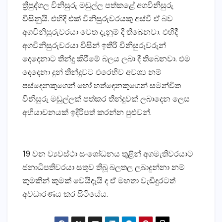
ත්‍රිපුද්ගල විනිසුරු මඬුල්ල පත්කළේ අගවිනිසුරු
විසිනුයි. එහිදී එක්‌ විනිසුරුවරයකු අස්‌වී ඒ බව
අගවිනිසුරුවරයා වෙත දැනුම් දී තිබෙනවා. එහිදී
අගවිනිසුරුවරයා විසින් ඉතිරි විනිසුරුවරුන්
දෙදෙනාට තීන්දු කිරීමේ බලය ලබා දී තිබෙනවා. එම
දෙදෙනා දුන් තීන්දුවට එරෙහිව අවශ්‍ය නම්
පස්‌දෙනකුගෙන් හෝ හත්දෙනකුගෙන් සමන්විත
විනිසුරු මඬුල්ලක්‌ පත්කර තීන්දුවක්‌ ලබාදෙන ලෙස
අභියාචනයක්‌ ඉදිරිපත් කරන්න පුළුවන්.
19 වන ව්‍යවස්‌ථා සංශෝධනය තුළින් අගමැතිවරයාට
ජනාධිපතිවරයා සතුව තිබූ බලතල ලබාදුන්නා නම්
කුමකින් කුමක්‌ වෙයිදැයි ද ඒ මහතා වැඩිදුරටත්
අවධාරණය කර සිටියේය.