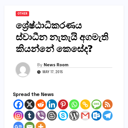
OTHER
ශ්‍රේෂ්ඨාධිකරණය
ස්‌වාධීන නැතැයි අගමැති
කියන්නේ කෙසේද?
By
News Room
MAY 17, 2015
Spread the News