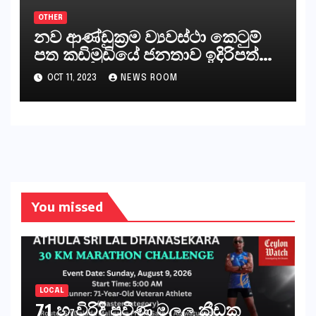
OTHER
නව ආණ්ඩුක්‍රම ව්‍යවස්ථා කෙටුම්
පත කඩිමුඩියේ ජනතාව ඉදිරිපත්
කරන්නේ?
OCT 11, 2023
NEWS ROOM
You missed
LOCAL
71 හැවිරිදි ප්‍රවීණ මලල ක්‍රීඩක