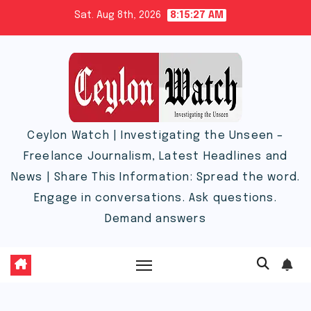
Skip
Sat. Aug 8th, 2026
8:15:28 AM
to
content
Ceylon Watch | Investigating the Unseen –
Freelance Journalism, Latest Headlines and
News | Share This Information: Spread the word.
Engage in conversations. Ask questions.
Demand answers