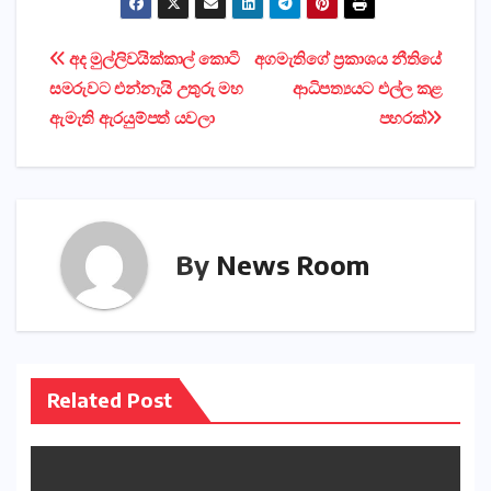
Post
අද මුල්ලිවයික්‌කාල් කොටි
අගමැතිගේ ප්‍රකාශය නීතියේ
සමරුවට එන්නැයි උතුරු මහ
ආධිපත්‍යයට එල්ල කළ
navigation
ඇමැති ඇරයුම්පත් යවලා
පහරක්‌
By
News Room
Related Post