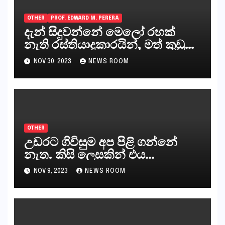
OTHER
PROF. EDWARD M. PERERA
දැන් සිදුවන්නේ මෙලෝ රහක්
නැති රස්තියාදුකාරයින්, මත් කුඩු
ගෙන්වන්නන් සහ අලෙවි
NOV 30, 2023
NEWS ROOM
කරන්නන්,කැලෑපාළුවන්, මහජන
නියෝජිතයින්
OTHER
උඩරට ගිවිසුම අප පිළි ගන්නේ
නැත. කිසි ලෙසකින් එය
නීත්‍යානුකූල ලියවිල්ලක් නො වේ.
NOV 9, 2023
NEWS ROOM
සිංහල ප්‍රතිපත්ති කේන්ද්‍රයෙන්
ජනාධිපති දැන් වූ ලිපියෙන්
කියනවාටත් වඩා අයිතියක් බෞද්ධ
අපට ඇත.