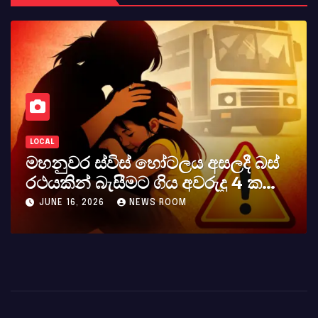
LOCAL
 ස්විස් හෝටලය අසලදී බස්
කර්නල් 
් බැසීමට ගිය අවරුදු 4 ක
අභාවය අප 
හ දියණියක් වැටේ
, 2026
NEWS ROOM
MAY 23, 202