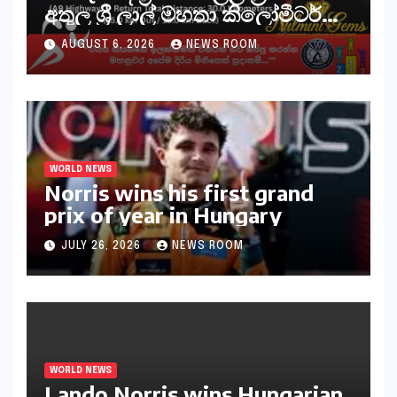
අතුල ශ්‍රී ලාල් මහතා කිලෝමීටර්
30ක විශේෂ මැරතන් ධාවන
AUGUST 6, 2026
NEWS ROOM
අභියෝගයකට සැරසෙයි
WORLD NEWS
Norris wins his first grand
prix of year in Hungary​​
JULY 26, 2026
NEWS ROOM
WORLD NEWS
Lando Norris wins Hungarian