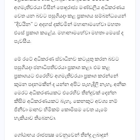
අගමැතිවරයා විසින් පොදුරාජ්‍ය මණ්‌ඩලීය අධිකරණය
වෙත යන බවට පසුගියදා කළ ප්‍රකාශය සම්බන්ධයෙන්
“දිවයින” ට අදහස්‌ දක්‌වමින් මහානාමහේවා මහතා
එසේ ප්‍රකාශ කළේය. මහානාමහේවා මහතා මෙසේ ද
පැවසීය.
මේ රටේ අධිකරණ ස්‌වාධීනව කටයුතු කරන බවට
පසුගියදා ජනාධිපතිවරයා ප්‍රකාශ කළා. එම කළ
ප්‍රකාශයට එරෙහිව අගමැතිවරයා ප්‍රකාශ කරන්නේ
කුමන පදනමකින් ද යන්න අපිට පැහැදිලි නැහැ. අනික
මෙරට අධිකරණයකට එරෙහිව තීන්දුවක්‌ දෙන්න
කිසිම අධිකරණයකට බැහැ. කෙනකුට අවශ්‍ය නම්
ජිනීවා මානව හිමිකම් කොමිසම වෙත යැමේ
හැකියාව තිබෙනවා.
ගෝඨාභය රාජපක්‍ෂ වෙනුවෙන් තීන්දු ලබාදුන්