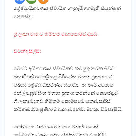
ශ්‍රේෂ්ඨාධිකරණය ස්‌වාධීන නැතැයි අගමැති කියන්නේ
කෙසේද?
ශ්‍රී ලංකා මානව හිමිකම් කොමසාරිස්‌ අසයි
චමින්ද සිල්වා
මෙරට අධිකරණය ස්‌වාධීනව කටයුතු කරන බවට
ජනාධිපති මෛත්‍රීපාල සිරිසේන මහතා ප්‍රකාශ කර
තිබියදී ශ්‍රේෂ්ඨාධිකරණය ස්‌වාධීන නැතැයි අගමැති
රනිල් වික්‍රමසිංහ මහතා ප්‍රකාශ කරන්නේ කෙසේදැයි
ශ්‍රී ලංකා මානව හිමිකම් කොමිසමේ කොමසාරිස්‌
කථිකාචාර්ය ප්‍රතිභා මහානාමහේවා මහතා විමසා සිටී.
ගෝඨාභය රාජපක්‍ෂ මහතා සම්බන්ධයෙන්
ශ්‍රේෂ්ඨාධිකරණය ලබාදුන් තීන්දුවකට එරෙහිව