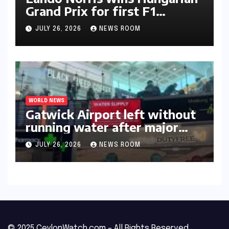
Grand Prix for first F1
triumph in 2026​​
JULY 26, 2026
NEWS ROOM
WORLD NEWS
Gatwick Airport left without
running water after major
outage​​
JULY 26, 2026
NEWS ROOM
© 2025 CeylonWatch.com – All Rights Reserved