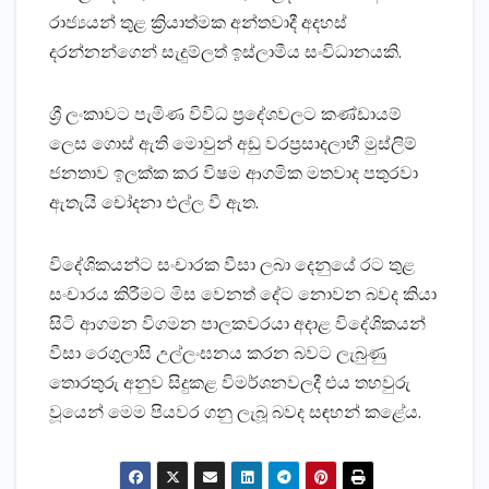
රාජ්‍යයන් තුළ ක්‍රියාත්මක අන්තවාදී අදහස්‌
දරන්නන්ගෙන් සැදුම්ලත් ඉස්‌ලාමීය සංවිධානයකි.
ශ්‍රී ලංකාවට පැමිණ විවිධ ප්‍රදේශවලට කණ්‌ඩායම්
ලෙස ගොස්‌ ඇති මොවුන් අඩු වරප්‍රසාදලාභී මුස්‌ලිම්
ජනතාව ඉලක්‌ක කර විෂම ආගමික මතවාද පතුරවා
ඇතැයි චෝදනා එල්ල වී ඇත.
විදේශිකයන්ට සංචාරක වීසා ලබා දෙනුයේ රට තුළ
සංචාරය කිරීමට මිස වෙනත් දේට නොවන බවද කියා
සිටි ආගමන විගමන පාලකවරයා අදාළ විදේශිකයන්
වීසා රෙගුලාසි උල්ලංඝනය කරන බවට ලැබුණු
තොරතුරු අනුව සිදුකළ විමර්ශනවලදී එය තහවුරු
වූයෙන් මෙම පියවර ගනු ලැබූ බවද සඳහන් කළේය.