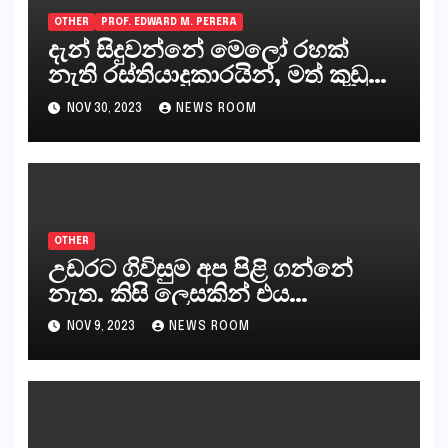
OTHER
PROF. EDWARD M. PERERA
දැන් සිදුවන්නේ මෙලෝ රහක්
නැති රස්තියාදුකාරයින්, මත් කුඩු
ගෙන්වන්නන් සහ අලෙවි
NOV 30, 2023
NEWS ROOM
කරන්නන්,කැලෑපාළුවන්, මහජන
නියෝජිතයින්
OTHER
උඩරට ගිවිසුම අප පිළි ගන්නේ
නැත. කිසි ලෙසකින් එය
නීත්‍යානුකූල ලියවිල්ලක් නො වේ.
NOV 9, 2023
NEWS ROOM
සිංහල ප්‍රතිපත්ති කේන්ද්‍රයෙන්
ජනාධිපති දැන් වූ ලිපියෙන්
කියනවාටත් වඩා අයිතියක් බෞද්ධ
අපට ඇත.