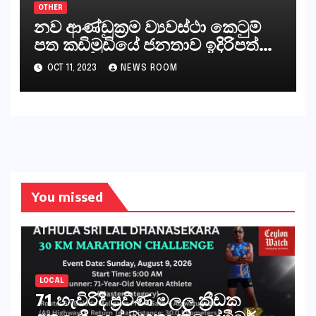
OTHER
නව ආණ්ඩුක්‍රම ව්‍යවස්ථා කෙටුම්
පත කඩිමුඩියේ ජනතාව ඉදිරිපත්
කරන්නේ?
OCT 11, 2023
NEWS ROOM
You missed
LOCAL
71 හැවිරිදි ප්‍රවීණ මලල ක්‍රීඩක