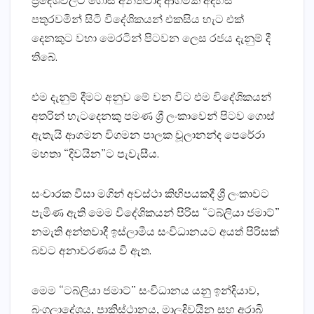
ප්‍රදේශවලට ගොස්‌ අන්තවාදී ආගමික අදහස්‌
පතුරවමින් සිටි විදේශිකයන් එකසිය හැට එක්‌
දෙනකුට වහා මෙරටින් පිටවන ලෙස රජය දැනුම් දී
තිබේ.
එම දැනුම් දීමට අනුව මේ වන විට එම විදේශිකයන්
අතරින් හැටදෙනකු පමණ ශ්‍රී ලංකාවෙන් පිටව ගොස්‌
ඇතැයි ආගමන විගමන පාලක චූලානන්ද පෙරේරා
මහතා “දිවයින”ට පැවැසීය.
සංචාරක වීසා මගින් අවස්‌ථා කිහිපයකදී ශ්‍රී ලංකාවට
පැමිණ ඇති මෙම විදේශිකයන් පිරිස “ටබ්ලියා ජමාට්‌”
නමැති අන්තවාදී ඉස්‌ලාමීය සංවිධානයට අයත් පිරිසක්‌
බවට අනාවරණය වී ඇත.
මෙම “ටබ්ලියා ජමාට්‌” සංවිධානය යනු ඉන්දියාව,
බංගලාදේශය, පාකිස්‌ථානය, මාලදිවයින සහ අරාබි