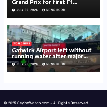
Grand Prix for first F1
triumph in 2026​​
JULY 26, 2026
NEWS ROOM
WORLD NEWS
Gatwick Airport left without
running water after major
outage​​
JULY 26, 2026
NEWS ROOM
© 2025 CeylonWatch.com – All Rights Reserved