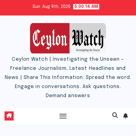
Skip
Sun. Aug 9th, 2026
5:00:15 AM
to
content
Ceylon Watch | Investigating the Unseen –
Freelance Journalism, Latest Headlines and
News | Share This Information: Spread the word.
Engage in conversations. Ask questions.
Demand answers