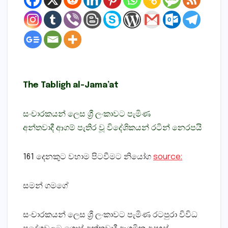
The Tabligh al-Jama’at
සංචාරකයන් ලෙස ශ්‍රී ලංකාවට පැමිණ
අන්තවාදී ආගම් පැතිර වූ විදේශිකයන් රටින් නෙරපයි
161 දෙනකුට වහාම පිටවීමට නියෝග
source:
සමන් ගමගේ
සංචාරකයන් ලෙස ශ්‍රී ලංකාවට පැමිණ රටපුරා විවිධ