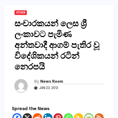
OTHER
සංචාරකයන් ලෙස ශ්‍රී
ලංකාවට පැමිණ
අන්තවාදී ආගම් පැතිර වූ
විදේශිකයන් රටින්
නෙරපයි
By
News Room
JAN 23, 2012
Spread the News