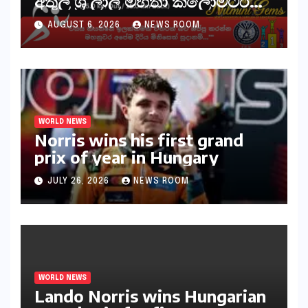
අතුල ශ්‍රී ලාල් මහතා කිලෝමීටර්
30ක විශේෂ මැරතන් ධාවන
AUGUST 6, 2026
NEWS ROOM
අභියෝගයකට සැරසෙයි
WORLD NEWS
Norris wins his first grand
prix of year in Hungary​​
JULY 26, 2026
NEWS ROOM
WORLD NEWS
Lando Norris wins Hungarian