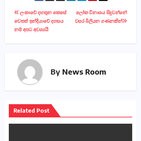
Post
ලංකාවේ දහතුන කෙසේ
ලෝක විනාශය සිදුවන්නේ
වෙතත් ඉන්දියාවේ දහසය
වසර බිලියන ගණනකින්
navigation
නම් අපට අවශ්‍යයි
By
News Room
Related Post