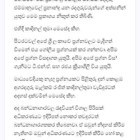
එම්මානුවෙල් ප්‍රනාන්දු යන රදගුරුවරුන්ගේ අත්සනින්
යුතුව මෙම ප්‍රකාශය නිකුත් කර තිබිණි.
එහිදී කාදිනල් තුමා මෙසේද කීහ.
පිටරටවල් අපේ ශ්‍රී ලංකාවේ ප්‍රශ්නවලට මැදිහත්
වීමෙන් එය ගෝලීය ප්‍රශ්නයක්‌ කර ගන්නවා. අපිම
අපේ ප්‍රශ්න විසඳාගත යුතුයි. අපිම අපේ ප්‍රශ්න විස¹
ගැනීමට ටී.එන්.ඒ. සහ රජය ක්‍රියාශීලී විය යුතුයි.
මාධ්‍යවේදියකු නැඟූ ප්‍රශ්නයකට පිළිතුරු දුන් කොළඹ
අගරදගුරු මැල්කම් රංජිත් කාදිනල්තුමා වැඩිදුරටත්
අදහස්‌ දක්‌වමින් මෙසේද කීහ.
අද බන්ධනාගාරවල රැඳවියන් විශාල පිරිසක්‌
අධිකරණයට ඉදිරිපත් නොකර තවදුරටත්
බන්ධනාගාරගතකර තිබෙනවා. ඒ ඔවුන් නිදහස්‌ කිරීම
නැතිනම් ඔවුන් අධිකරණයට ඉදිරිපත් කිරීම හෝ කළ