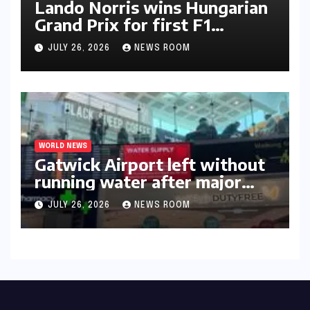
Lando Norris wins Hungarian
Grand Prix for first F1
triumph in 2026​​
JULY 26, 2026
NEWS ROOM
WORLD NEWS
Gatwick Airport left without
running water after major
outage​​
JULY 26, 2026
NEWS ROOM