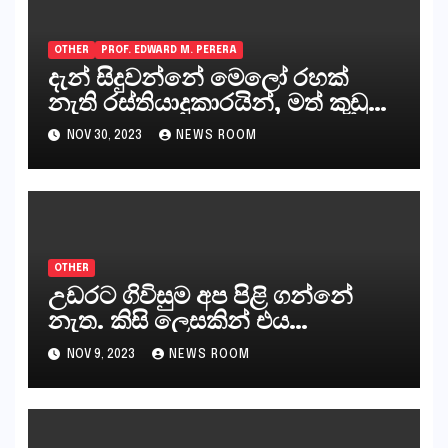
OTHER
PROF. EDWARD M. PERERA
දැන් සිදුවන්නේ මෙලෝ රහක්
නැති රස්තියාදුකාරයින්, මත් කුඩු
ගෙන්වන්නන් සහ අලෙවි
NOV 30, 2023
NEWS ROOM
කරන්නන්,කැලෑපාළුවන්, මහජන
නියෝජිතයින්
OTHER
උඩරට ගිවිසුම අප පිළි ගන්නේ
නැත. කිසි ලෙසකින් එය
නීත්‍යානුකූල ලියවිල්ලක් නො වේ.
NOV 9, 2023
NEWS ROOM
සිංහල ප්‍රතිපත්ති කේන්ද්‍රයෙන්
ජනාධිපති දැන් වූ ලිපියෙන්
කියනවාටත් වඩා අයිතියක් බෞද්ධ
අපට ඇත.