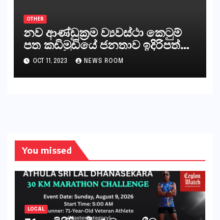
OTHER
නව ආණ්ඩුක්‍රම ව්‍යවස්ථා කෙටුම්
පත කඩිමුඩියේ ජනතාව ඉදිරිපත්
කරන්නේ?
OCT 11, 2023
NEWS ROOM
You missed
LOCAL