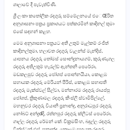
ශාලාවේ දී පැවැත්විණි.
ශ්‍රී ලංකා කතෝලික රදගුරු සම්මේලනයේ එෙŒරිත
අනුශාසනා පත්‍රය ප්‍රකාශයට පත්කරමින් කාදිනල් තුමා
එසේ සඳහන් කළහ.
මෙම අනුශාසනා පත්‍රයට අති උතුම් මැල්කම් රංජිත්
කාදිනල්තුමා, හලාවත රදගුරු වැලන්ස්‌ මැන්දිස්‌,
යාපනය රදගුරු තෝමස්‌ සෞන්ද්‍රනායගම්, කුරුණෑගල
රදගුරු අතිඋතුම් හැරල්ඩ් ඇන්තනි පෙරේරා,
මඩකලපුව රදගුරු ජෝශප් පොන්නයියා, කොළඹ
සහායක රදගුරු මේරියන් පීරිස්‌, කොළඹ සභාපති
රදගුරු මැක්‌ස්‌වල් සිල්වා, මන්නාරම රදගුරු රායප්පු
ජෝශප්, ත්‍රිකුණාමල රදගුරු කිංස්‌ලි ස්‌වාමිපිල්ලේ,
මහනුවර රදගුරු වියානි ප්‍රනාන්දු, අනුරාධපුර රදගුරු
නෝබට්‌ අන්ද්‍රdදි, රත්නපුර රදගුරු ක්‌ලීටස්‌ පෙරේරා,
ගාල්ල රදගුරු රේමන් කේ. වික්‍රමසිංහ, බදුල්ල රදගුරු
වින්ස්‌ටන් එස්‌. ප්‍රනාන්දු, කොළඹ සහයක රදගුරු