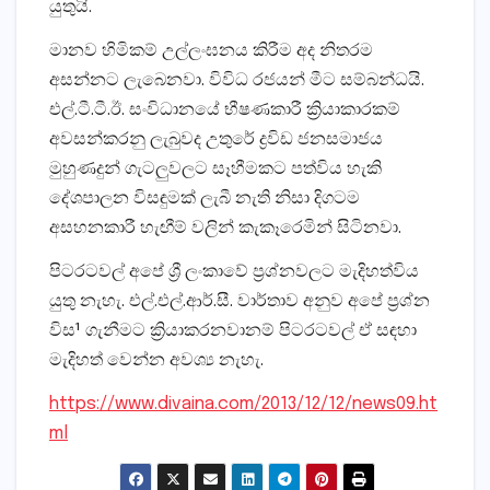
යුතුයි.
මානව හිමිකම් උල්ලංඝනය කිරීම අද නිතරම
අසන්නට ලැබෙනවා. විවිධ රජයන් මීට සම්බන්ධයි.
එල්.ටී.ටී.ඊ. සංවිධානයේ භීෂණකාරී ක්‍රියාකාරකම්
අවසන්කරනු ලැබුවද උතුරේ ද්‍රවිඩ ජනසමාජය
මුහුණදුන් ගැටලුවලට සෑහීමකට පත්විය හැකි
දේශපාලන විසඳුමක්‌ ලැබී නැති නිසා දිගටම
අසහනකාරී හැඟීම් වලින් කැකෑරෙමින් සිටිනවා.
පිටරටවල් අපේ ශ්‍රී ලංකාවේ ප්‍රශ්නවලට මැදිහත්විය
යුතු නැහැ. එල්.එල්.ආර්.සී. වාර්තාව අනුව අපේ ප්‍රශ්න
විස¹ ගැනීමට ක්‍රියාකරනවානම් පිටරටවල් ඒ සඳහා
මැදිහත් වෙන්න අවශ්‍ය නැහැ.
https://www.divaina.com/2013/12/12/news09.ht
ml