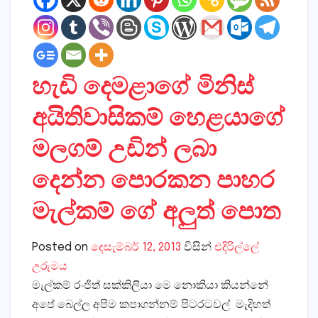
හැඩි දෙමළාගේ මිනිස්
අයිතිවාසිකම් හෙළයාගේ
මලගම් උඩින් ලබා
දෙන්න පොරකන පාහර
මැල්කම් ගේ අලුත් පොත
Posted on
දෙසැම්බර් 12, 2013
විසින්
එදිරිල්ලේ
උරුමය
මැල්කම් රංජිත් සක්කිලියා මෙ නොකියා කියන්නේ
අපේ බෙල්ල අපිම කපාගන්නම් පිටරටවල් මැදිහත්