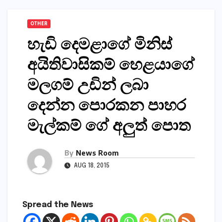
OTHER
හැඩි දෙමළාගේ මිනිස්
අයිතිවාසිකම් හෙළයාගේ
මලගම් උඩින් ලබා
දෙන්න පොරකන පාහර
මැල්කම් ගේ අලුත් පොත
By
News Room
AUG 18, 2015
Spread the News