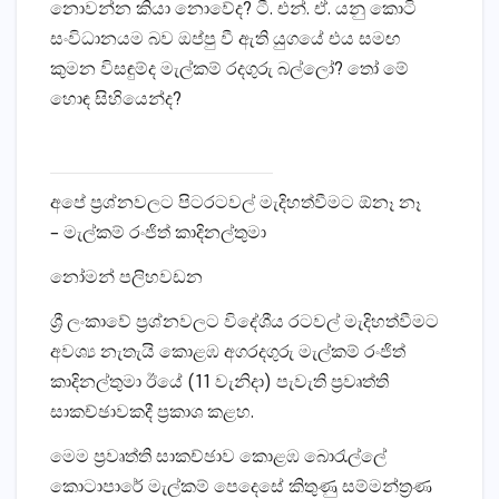
නොවන්න කියා නොවේද? ටී. එන්. ඒ. යනු කොටි
සංවිධානයම බව ඔප්පු වී ඇති යුගයේ එය සමඟ
කුමන විසඳුම්ද මැල්කම් රදගුරු බල්ලෝ? තෝ මේ
හොඳ සිහියෙන්ද?
අපේ ප්‍රශ්නවලට පිටරටවල් මැදිහත්වීමට ඕනෑ නෑ
– මැල්කම් රංජිත් කාදිනල්තුමා
නෝමන් පලිහවඩන
ශ්‍රී ලංකාවේ ප්‍රශ්නවලට විදේශීය රටවල් මැදිහත්වීමට
අවශ්‍ය නැතැයි කොළඹ අගරදගුරු මැල්කම් රංජිත්
කාදිනල්තුමා ඊයේ (11 වැනිදා) පැවැති ප්‍රවෘත්ති
සාකච්ඡාවකදී ප්‍රකාශ කළහ.
මෙම ප්‍රවෘත්ති සාකච්ඡාව කොළඹ බොරැල්ලේ
කොටාපාරේ මැල්කම් පෙදෙසේ කිතුණු සම්මන්ත්‍රණ