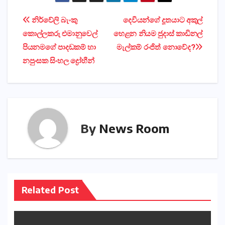
Post
නිර්වේලි බැංකු
දෙවියන්ගේ දූතයාට අකුල්
කොල්ලකරු එමානුවෙල්
හෙළන නියම ජුදාස් කාඩිනල්
navigation
පියනමගේ පාදඩකම් හා
මැල්කම් රංජිත් නොවේද?
නපුංසක සිංහල ද්‍රෝහීන්
By
News Room
Related Post