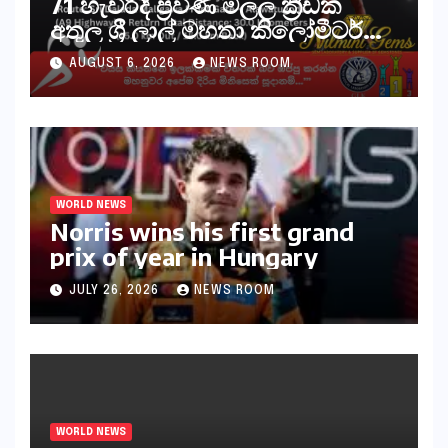
71 හැවිරිදි ප්‍රවීණ මලල ක්‍රීඩක
අතුල ශ්‍රී ලාල් මහතා කිලෝමීටර්
30ක විශේෂ මැරතන් ධාවන
AUGUST 6, 2026
NEWS ROOM
අභියෝගයකට සැරසෙයි
WORLD NEWS
Norris wins his first grand
prix of year in Hungary​​
JULY 26, 2026
NEWS ROOM
WORLD NEWS