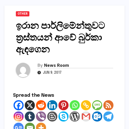
OTHER
ඉරාන පාර්ලිමේන්තුවට
ත්‍රස්‌තයන් ආවේ බුර්කා
ඇඳගෙන
By
News Room
JUN 9, 2017
Spread the News