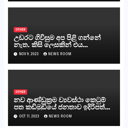
නියෝජිතයින්
OTHER
උඩරට ගිවිසුම අප පිළි ගන්නේ
නැත. කිසි ලෙසකින් එය
නීත්‍යානුකූල ලියවිල්ලක් නො වේ.
NOV 9, 2023
NEWS ROOM
සිංහල ප්‍රතිපත්ති කේන්ද්‍රයෙන්
ජනාධිපති දැන් වූ ලිපියෙන්
කියනවාටත් වඩා අයිතියක් බෞද්ධ
අපට ඇත.
OTHER
නව ආණ්ඩුක්‍රම ව්‍යවස්ථා කෙටුම්
පත කඩිමුඩියේ ජනතාව ඉදිරිපත්
කරන්නේ?
OCT 11, 2023
NEWS ROOM