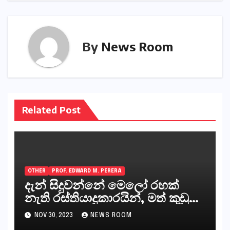
By
News Room
Related Post
OTHER
PROF. EDWARD M. PERERA
දැන් සිදුවන්නේ මෙලෝ රහක්
නැති රස්තියාදුකාරයින්, මත් කුඩු
ගෙන්වන්නන් සහ අලෙවි
NOV 30, 2023
NEWS ROOM
කරන්නන්,කැලෑපාළුවන්, මහජන