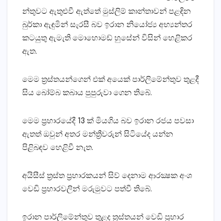
න්තුවට ඇතුළුවී ඇත්තේ මුස්‌ලිම් කාන්තාවන් පළඳින
බුර්කා ඇඳුමින් සැරසී බව ඉරාන නියෝජ්‍ය අභ්‍යන්තර
කටයුතු ඇමැති මොහොමඩ් හුසේන් විසින් හෙළිකර
ඇත.
මෙම ත්‍රස්‌තයන්ගෙන් එක්‌ අයෙක්‌ පාර්ලිමේන්තුව තුළදී
සිය බෝම්බ කබාය පුපුරුවා ගෙන තිබේ.
මෙම ප්‍රහාරයේදී 13 ක්‌ මියගිය බව ඉරාන රජය පවසා
ඇතත් ඔවුන් අතර මන්ත්‍රීවරුන් සිටියේද යන්න
පිළිබඳව හෙළිවී නැත.
අයිසීස්‌ ත්‍රස්‌ත ප්‍රහාරකයන් සිව් දෙනාම ආරක්‍ෂක අංශ
වෙඩි ප්‍රහාරවලින් මරුමුවට පත්වී තිබේ.
ඉරාන පාර්ලිමේන්තුව තුළද ත්‍රස්‌තයන් වෙඩි ප්‍රහාර