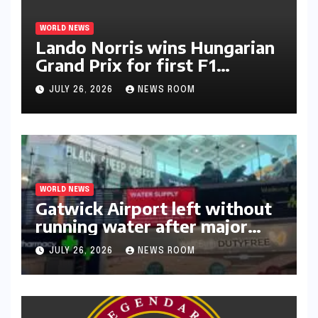
WORLD NEWS
Lando Norris wins Hungarian
Grand Prix for first F1
triumph in 2026​​
JULY 26, 2026
NEWS ROOM
WORLD NEWS
Gatwick Airport left without
running water after major
outage​​
JULY 26, 2026
NEWS ROOM