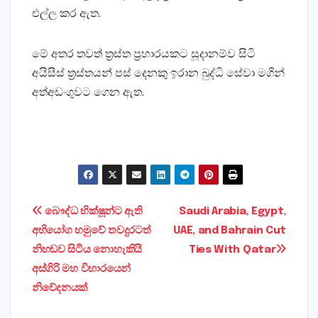
එල්ල කර ඇත.
මේ අතර තවත් ත්‍රස්‌ත ප්‍රහාරයකට සූදානම්ව සිටි
අයිසීස්‌ ත්‍රස්‌තයන් පස්‌ දෙනකු ඉරාන බුද්ධි සේවා මගින්
අත්අඩංගුවට ගෙන ඇත.
Post
බෞද්ධ භික්‌ෂූන්ට ඇති
Saudi Arabia, Egypt,
අභියෝග හමුවේ තවදුරටත්
UAE, and Bahrain Cut
navigation
නිහඬව සිටිය නොහැකියි
Ties With Qatar
අස්‌ගිරි මහ විහාරයෙන්
නිවේදනයක්‌