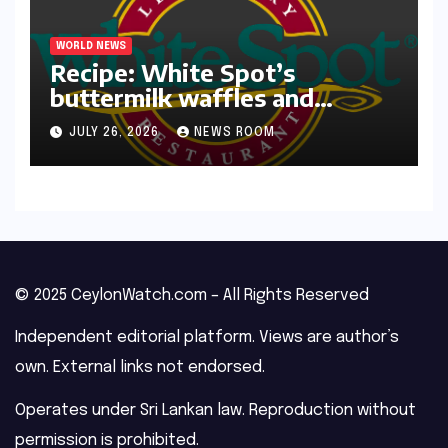
WORLD NEWS
Recipe: White Spot’s
buttermilk waffles and
blueberry compote​Amy Judd​
JULY 26, 2026
NEWS ROOM
© 2025 CeylonWatch.com – All Rights Reserved
Independent editorial platform. Views are author’s
own. External links not endorsed.
Operates under Sri Lankan law. Reproduction without
permission is prohibited.