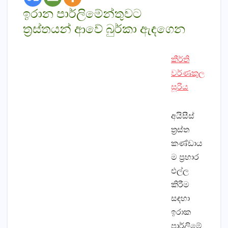
ඉරාන පාර්ලිමේන්තුවට
ඇඳගෙන
ත්‍රස්‌තයන් ආවේ බුර්කා
කීර්ති
වර්ණකුල
සූරිය
අයිසීස්‌
ත්‍රස්‌ත
කණ්‌ඩාය
ම ප්‍රහාර
එල්ල
කිරීම
සඳහා
ඉරාක
පාර්ලිමේ