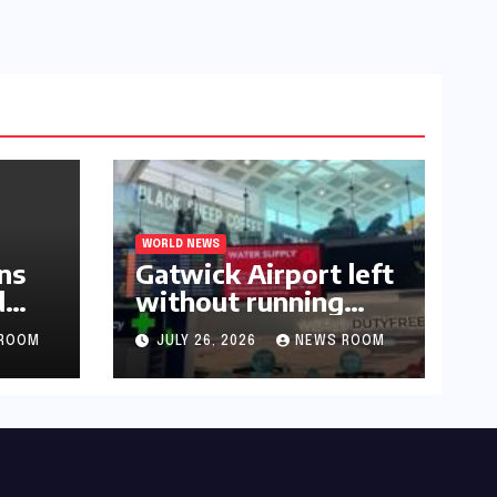
WORLD NEWS
ns
Gatwick Airport left
d
without running
water after major
ROOM
JULY 26, 2026
NEWS ROOM
outage​​