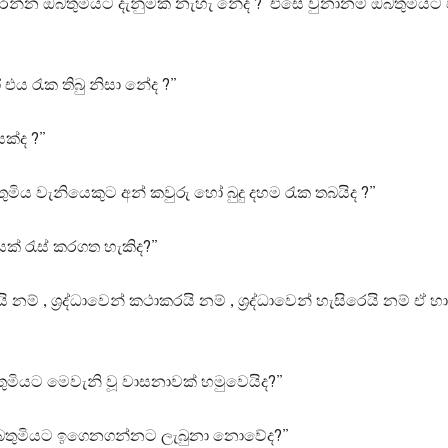
්න ඔබතුමියට දැනුමක් නැහැ නේද ? එසේ වුනානම් ඔබතුමියට පි
එය රැක තිබු නිසා නේද ?”
යක්ද ?”
ය වැනියෙකුට අන් කවුරු හෝ බුදු දහම රැක තබයිද ?”
ක් රැස් කරගත හැකිද?”
නම් , ශ්‍රද්ධාවෙන් කථාකරයි නම් , ශ්‍රද්ධාවෙන් හැසිරෙයි නම් ඒ හ
බතුමියට මෙවැනි වූ වාසනාවක් හමුවෙයිද?”
න ඔබතුමියට ඉගෙනගන්නට ලැබුනා නොවේද?”