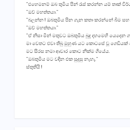
“එහෙමනම් ඔබ තුමිය පින් රැස් කරන්න යම් තාක් වීර
“ඔව් මහත්තයා.”
“බලන්න ! ඔබතුමිය පින ගැන කතා කරන්නේ බිම සහ 
“ඔව් මහත්තයා.”
“ඒ නිසා මින් මතුවට ඔබතුමිය බුදු දහමෙහි යෙදෙන
මා වෙතට එවා තිබු මුහුණ යට කොටසේ වූ ගෙඩියක් 
මට සිරස නමා ආචාර කොට නික්ම ගියේය.
“ඔබතුමිය මට වඳින එක සුදුසු නැහැ.”
ස්තුතියි !
Post
navigation