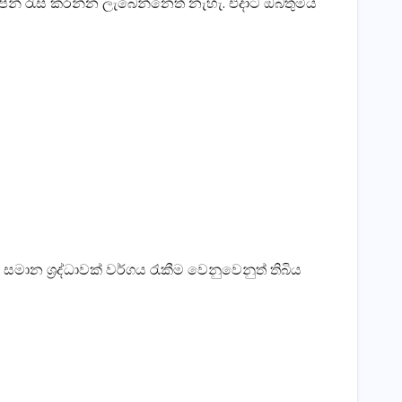
න් රැස් කරන්න ලැබෙන්නෙත් නැහැ. එදාට ඔබතුමිය
ා සමාන ශ්‍රද්ධාවක් වර්ගය රැකීම වෙනුවෙනුත් තිබිය