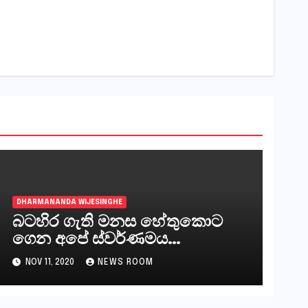
DHARMANANDA WIJESINGHE
බටහිර ගැති මනස හේතුකොට
ගෙන අපේ ස්වර්ණමය
අවස්ථාවන් මඟහැරීම
NOV 11, 2020
NEWS ROOM