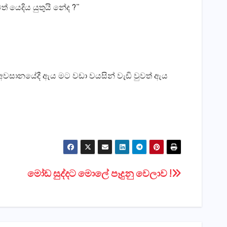
් යෙදිය යුතුයි නේද ?”
 අවසානයේදී ඇය මට වඩා වයසින් වැඩි වුවත් ඇය
මෝඩ සුද්දට මොලේ පෑදුනු වෙලාව !