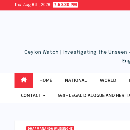
Skip
Thu. Aug 6th, 2026
7:50:32 PM
to
content
Ceylon Watch | Investigating the Unseen 
En
HOME
NATIONAL
WORLD
CONTACT
569 – LEGAL DIALOGUE AND HERI
DHARMANANDA WIJESINGHE