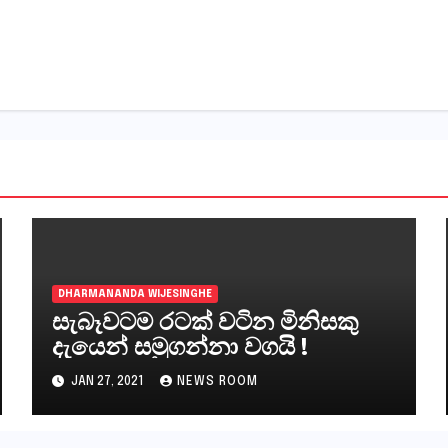
DHARMANANDA WIJESINGHE
සැබෑවටම රටක් වටින මිනිසකු
දැයෙන් සමුගන්නා වගයි !
JAN 27, 2021
NEWS ROOM