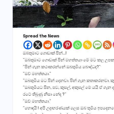
Spread the News
ඔබතුමාට ගොඩාක් පින්….!
“ඔබතුමාට ගොඩාක් පින් මහත්තයා මේ මට කල උපක
“පින් ගැන කථාකරන්නේ ඔබතුමිය බෞද්ධද?”
“ඔව් මහත්තයා.”
“ඔබතුමිය මට පින් දෙනවා. පින් ගැන කතාකරනවා. 
“ඔබතුමියට පින, පව, කුසල්, අකුසල් මේ යයි ඒ ගැන
රටේ තිබුණු නිසා නේද ?”
“ඔව් මහත්තයා.”
“හොඳයි ! අපි උදාහරණයක් ලෙස ඔබ තුමිය ඉපදෙනකො