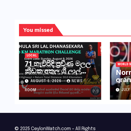
You missed
LOCAL
71 හැවිරිදි ප්‍රවීණ මලල
WORLD 
ක්‍රීඩක අතුල ශ්‍රී ලාල්
Norr
මහතා කිලෝමීටර් 30ක
gran
AUGUST 6, 2026
NEWS
විශේෂ මැරතන් ධාවන
Hung
අභියෝගයකට
JULY
ROOM
සැරසෙයි
© 2025 CeylonWatch.com – All Rights