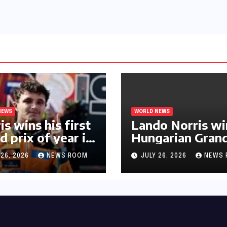
NEWS
WORLD NEWS
is wins his first
Lando Norris wi
d prix of year in
Hungarian Gran
ary​​
Prix for first F1
 26, 2026
NEWS ROOM
JULY 26, 2026
NEWS 
triumph in 2026​​