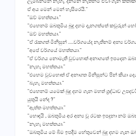
ලැබෙන්නේ නැහැ. දන්නේ නැත්නම් ඒවා ගැන කතාකරන
ඒ අය මෙන් මෙන් හැසිරෙයි.”
“ඔව් මහත්තයා.”
“එහෙනම් ඔබතුමිය බුදු දහම දැනගත්තේ කවුරුන් හෝ 
“ඔව් මහත්තයා.”
“ඒ රැකගත් මිනිසුන් ……වර්ගයේද නැතිනම් අන්‍ය වර්ග
“අපේ වර්ගයේ මහත්තයා.”
“ඒ වර්ගය නොමැති වුවහොත් අනාගතේ ඉපදෙන ඔබතුමි
“නැහැ මහත්තයා.”
“එහෙම වුවහොත් ඒ අනාගත මිනිසුන්ට පින් කියා දෙය
“බැහැ මහත්තයා.”
“එහෙනම් යමෙක් බුදු දහම ගැන මහත් ශ්‍රද්ධාව උපදවයි 
යුතුයි නේද ?”
“ඇත්ත මහත්තයා.”
“හොඳයි , ඔබතුමිය අර අන්‍ය වූ රටක ඉපදුනා නම් ඔ
“නැහැ මහත්තයා.”
“ඔබතුමිය මේ බිම ඉපදීම හේතුවෙන් බුදු දහම ගැ