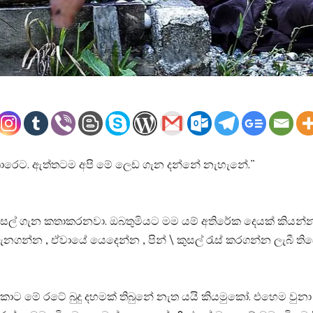
ාරෙට. ඇත්තටම අපි මේ ලෙඩ ගැන දන්නේ නැහැනේ.”
කුසල් ගැන කතාකරනවා. ඔබතුමියට මම යම් අතිරේක දෙයක් කියන්න
 දැනගන්න , ඒවායේ යෙදෙන්න , පින් \ කුසල් රැස් කරගන්න ලැබී 
ට මේ රටේ බුදු දහමක් තිබුනේ නැත යයි කියමුකෝ. එහෙම වුනා න