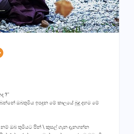
ද ?”
තිබෙන්නේ ඔබතුමිය ඉපදුන මේ කාලයේ බුදු දහම මේ
ම් ඔබ තුමියට පින් \ කුසල් ගැන දැනගන්න