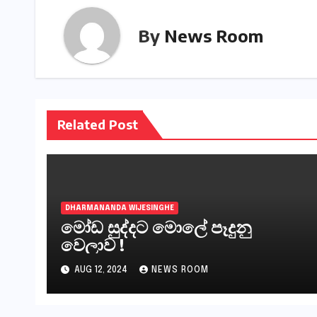
By
News Room
Related Post
DHARMANANDA WIJESINGHE
මෝඩ සුද්දට මොලේ පෑදුනු
වෙලාව !
AUG 12, 2024
NEWS ROOM