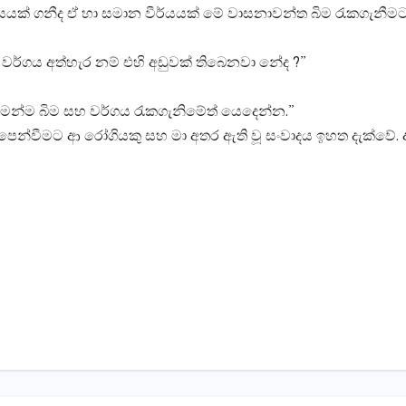
්යයක් ගනීද ඒ හා සමාන වීර්යයක් මේ වාසනාවන්ත බිම රැකගැනීමටත
වර්ගය අත්හැර නම් එහි අඩුවක් තිබෙනවා නේද ?”
 ගමන්ම බිම සහ වර්ගය රැකගැනිමේත් යෙදෙන්න.”
පෙන්වීමට ආ රෝගියකු සහ මා අතර ඇති වූ සංවාදය ඉහත දැක්වේ.