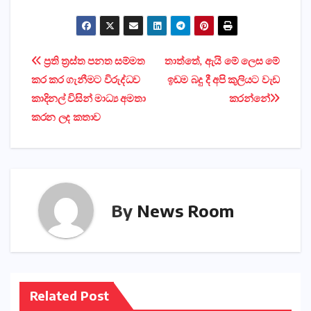
Post
ප්‍රති ත්‍රස්ත පනත සම්මත
තාත්තේ, ඇයි මේ ලෙස මේ
කර කර ගැනීමට විරුද්ධව
ඉඩම බදු දී අපි කුලියට වැඩ
navigation
කාදිනල් විසින් මාධ්‍ය අමතා
කරන්නේ
කරන ලද කතාව
By
News Room
Related Post