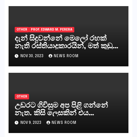
OTHER
PROF. EDWARD M. PERERA
දැන් සිදුවන්නේ මෙලෝ රහක්
නැති රස්තියාදුකාරයින්, මත් කුඩු
ගෙන්වන්නන් සහ අලෙවි
NOV 30, 2023
NEWS ROOM
කරන්නන්,කැලෑපාළුවන්, මහජන
නියෝජිතයින්
OTHER
උඩරට ගිවිසුම අප පිළි ගන්නේ
නැත. කිසි ලෙසකින් එය
නීත්‍යානුකූල ලියවිල්ලක් නො වේ.
NOV 9, 2023
NEWS ROOM
සිංහල ප්‍රතිපත්ති කේන්ද්‍රයෙන්
ජනාධිපති දැන් වූ ලිපියෙන්