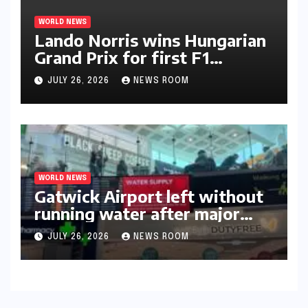
WORLD NEWS
Lando Norris wins Hungarian
Grand Prix for first F1
triumph in 2026​​
JULY 26, 2026
NEWS ROOM
WORLD NEWS
Gatwick Airport left without
running water after major
outage​​
JULY 26, 2026
NEWS ROOM