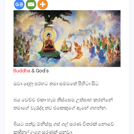
Buddha
& God’s
ඔවා දෙනු පරහට තමා සම්මතේ පිහිටා සිට
බය වෙච්ච එකා හැම තිස්සෙම උත්සාහ කරන්නේ
තමාගේ වැරැද්ද තව එකෙකුගේ ඇඟේ ගහන්න.
බියට පත්වූ ම්නිස්සු ගස් ගල් සරණ විතරක් නොවේ
කාදිනල් ලගෙ සරණත් යනවා.