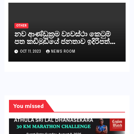
කියනවාටත් වඩා අයිතියක් බෞද්ධ
අපට ඇත.
OTHER
නව ආණ්ඩුක්‍රම ව්‍යවස්ථා කෙටුම්
පත කඩිමුඩියේ ජනතාව ඉදිරිපත්
කරන්නේ?
OCT 11, 2023
NEWS ROOM
You missed