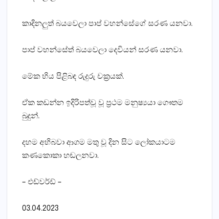
කාදිනලුත් බයවෙලා පාප් වහන්සේගේ සරණ යනවා.
පාප් වහන්සේත් බයවෙලා දෙවියන් සරණ යනවා.
මේක භිය පිළිබඳ රුදුරු චක්‍රයක්.
ඒක කඩන්න ඉදිරිපත්වූ වූ ප්‍රථම මනුෂ්‍යයා ගෞතම
බුදුන්.
දහම අභිබවා ආගම මතු වූ දින සිට ලෝකයාටම
කණකොකා හඬලනවා.
– එඩ්වර්ඩ් –
03.04.2023