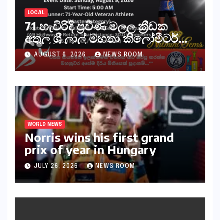
LOCAL
71 හැවිරිදි ප්‍රවීණ මලල ක්‍රීඩක
අතුල ශ්‍රී ලාල් මහතා කිලෝමීටර්
30ක විශේෂ මැරතන් ධාවන
AUGUST 6, 2026
NEWS ROOM
අභියෝගයකට සැරසෙයි
WORLD NEWS
Norris wins his first grand
prix of year in Hungary​​
JULY 26, 2026
NEWS ROOM