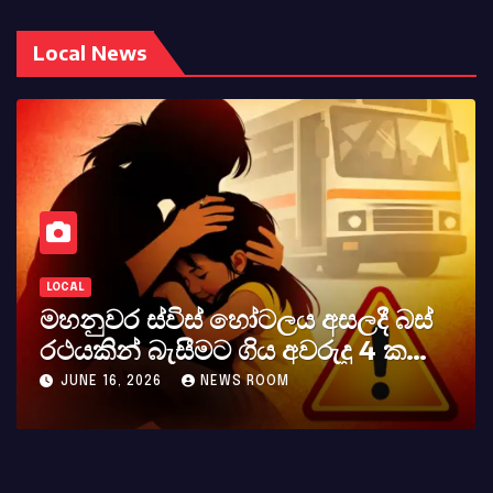
Local News
LOCAL
වර ස්විස් හෝටලය අසලදී බස්
කර්නල්
ින් බැසීමට ගිය අවරුදු 4 ක
අභාවය අ
 සහ දියණියක් වැටේ
16, 2026
NEWS ROOM
MAY 23, 