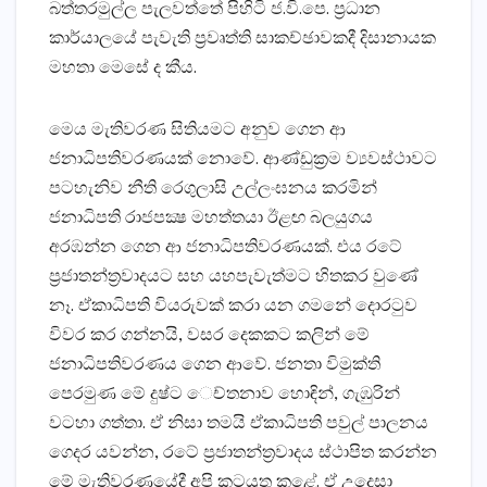
බත්තරමුල්ල පැලවත්තේ පිහිටි ජ.වි.පෙ. ප්‍රධාන
කාර්යාලයේ පැවැති ප්‍රවෘත්ති සාකච්ඡාවකදී දිසානායක
මහතා මෙසේ ද කීය.
මෙය මැතිවරණ සිතියමට අනුව ගෙන ආ
ජනාධිපතිවරණයක්‌ නොවේ. ආණ්‌ඩුක්‍රම ව්‍යවස්‌ථාවට
පටහැනිව නීති රෙගුලාසි උල්ලංඝනය කරමින්
ජනාධිපති රාජපක්‍ෂ මහත්තයා ඊළඟ බලයුගය
අරඹන්න ගෙන ආ ජනාධිපතිවරණයක්‌. එය රටේ
ප්‍රජාතන්ත්‍රවාදයට සහ යහපැවැත්මට හිතකර වුණේ
නෑ. ඒකාධිපති වියරුවක්‌ කරා යන ගමනේ දොරටුව
විවර කර ගන්නයි, වසර දෙකකට කලින් මේ
ජනාධිපතිවරණය ගෙන ආවේ. ජනතා විමුක්‌ති
පෙරමුණ මේ දුෂ්ට ෙච්තනාව හොඳින්, ගැඹුරින්
වටහා ගත්තා. ඒ නිසා තමයි ඒකාධිපති පවුල් පාලනය
ගෙදර යවන්න, රටේ ප්‍රජාතන්ත්‍රවාදය ස්‌ථාපිත කරන්න
මේ මැතිවරණයේදී අපි කටයුතු කළේ. ඒ උදෙසා