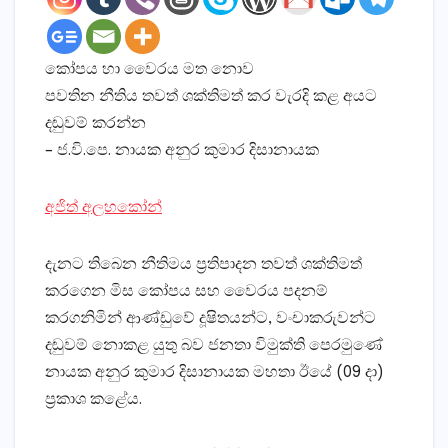
කෝපය හා වෛරය මත නොව
පවතින නීතිය තවත් ශක්‌තිමත් කර වැරදි කළ අයට
දඬුවම් කරන්න
– ජ.වි.පෙ. නායක අනුර කුමාර දිසානායක
අජිත් අලහකෝන්
දැනට තිබෙන නීතිමය ප්‍රතිපාදන තවත් ශක්‌තිමත්
කරගෙන මිස කෝපය සහ වෛරය පදනම්
කරගනිමින් ආණ්‌ඩුවේ දූෂිතයන්ට, වංචාකරුවන්ට
දඬුවම් නොකළ යුතු බව ජනතා විමුක්‌ති පෙරමුණේ
නායක අනුර කුමාර දිසානායක මහතා ඊයේ (09 දා)
ප්‍රකාශ කළේය.