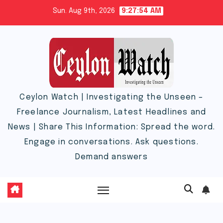
Skip
Sun. Aug 9th, 2026
9:27:55 AM
to
content
Ceylon Watch | Investigating the Unseen –
Freelance Journalism, Latest Headlines and
News | Share This Information: Spread the word.
Engage in conversations. Ask questions.
Demand answers