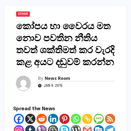
OTHER
කෝපය හා වෛරය මත
නොව පවතින නීතිය
තවත් ශක්‌තිමත් කර වැරදි
කළ අයට දඬුවම් කරන්න
By
News Room
JAN 9, 2015
Spread the News