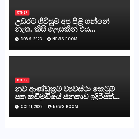
OTHER
උඩරට ගිවිසුම අප පිළි ගන්නේ
නැත. කිසි ලෙසකින් එය
නීත්‍යානුකූල ලියවිල්ලක් නො වේ.
NOV 9, 2023
NEWS ROOM
සිංහල ප්‍රතිපත්ති කේන්ද්‍රයෙන්
ජනාධිපති දැන් වූ ලිපියෙන්
කියනවාටත් වඩා අයිතියක් බෞද්ධ
අපට ඇත.
OTHER
නව ආණ්ඩුක්‍රම ව්‍යවස්ථා කෙටුම්
පත කඩිමුඩියේ ජනතාව ඉදිරිපත්
කරන්නේ?
OCT 11, 2023
NEWS ROOM