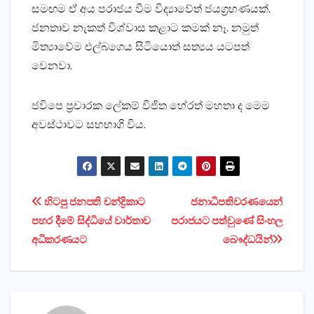
සමඟම ඒ අය පරාජය වීම විද්‍යාවේත් ජයග්‍රහණයක්‌.
ජනතාව නැකත් විශ්වාස කළාට කමක්‌ නෑ. නමුත්
මිත්‍යාවේම එල්බගෙය සිටියොත් සත්‍යය යටපත්
වෙනවා.
ජවිපෙ ප්‍රචාරක ලේකම් විජිත හේරත් මහතා ද මෙම
අවස්‌ථාවට සහභාගි විය.
Post
හිටපු ජනපති චන්ද්‍රිකාට
ජනාධිපතිවරණයෙන්
පහර දීමේ සිද්ධියේ වාර්තාව
පරාජයට පත්වුණේ සිංහල
navigation
අධිකරණයට
බෞද්ධයින්