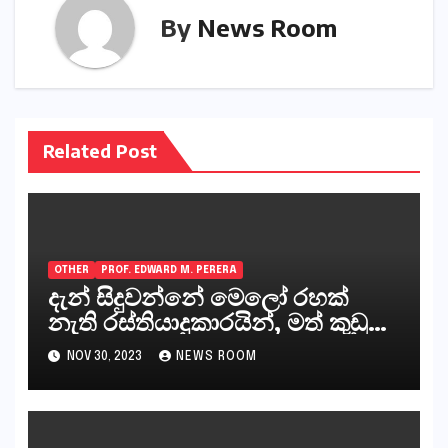
By
News Room
Related Post
OTHER
PROF. EDWARD M. PERERA
දැන් සිදුවන්නේ මෙලෝ රහක්
නැති රස්තියාදුකාරයින්, මත් කුඩු
ගෙන්වන්නන් සහ අලෙවි
NOV 30, 2023
NEWS ROOM
කරන්නන්,කැලෑපාළුවන්, මහජන
නියෝජිතයින්