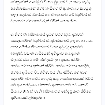
වෙනුවෙන් ආණ්‌ඩුව විශාල මුදලක්‌ වැය කළා. සැබෑ
අපේක්‍ෂකයාගේ ඡන්ද කැඩීමට ඒ ආකාරයට කටයුතු
කළා. සදාචාර විරොධී පහත් තැනකට මේ මැතිවරණ
ව්‍යාපාරය රාජපක්‍ෂවරුන් විසින් ගෙන ගියා.
මැතිවරණ ඉතිහාසයේ ප්‍රථම වරට කුඩා දරුවන්
යොදාගනිමින් මැතිවරණ ප්‍රචාරක කටයුතු ගෙන ගියා.
ඡන්ද අයිතිය තියෙන්නේ වයස අවුරුදු දහඅටට
ඉහළින්. වඩාත් වැඩියෙන් අවිද්‍යාව යොදාගත්
මැතිවරණයයි මේ. ඡන්දයට දින ප්‍රකාශ කිරීම,
නාමයෝජනා අත්සන් කිරීම, නාමයෝජනා භාරදීම,
ඡන්දය දැමීමට පිටත්වීම, එය නිමාකිරීම. මේ හැම
දෙයක්‌ම අවිද්‍යාවට ගොදුරු කළ අපේක්‍ෂකයෙක්‌ බවට
මේ අය පත්වුණා. ජනතාව අසත්‍යයකට යට නොවී
සියයට 81.5 ක්‌ වැනි ඉතිහාසගත ඡන්ද ප්‍රකාශ කිරීමේ
ප්‍රතිශතයක්‌ ලබාදුන්නා.