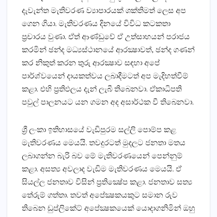
දැවැන්ත මැතිවරණ ව්‍යාපාරයක්‌ ශක්‌තිමත් ලෙස අප
ගෙන ගියා. මැතිවරණය දිනයේ විවිධ කටකතා
ප්‍රචාරය වුණා. ඒත් ආණ්‌ඩුවේ ඒ උත්සාහයන් පරාජය
කරමින් ඡන්ද මධ්‍යස්‌ථානයේ ආරක්‍ෂාවත්, ඡන්ද ගණන්
කර නිකුත් කරන තුරු ආරක්‍ෂාව සඳහා අපේ
පාර්ශ්වයෙන් දායකත්වය ලබාදීමටත් අප මැදිහත්වීම්
කළා. එහි ප්‍රතිඵලය දැන් ලැබී තිබෙනවා. ඒකාධිපති
පවුල් පාලනයට යන ගමන අද අසාර්ථක වී තිබෙනවා.
ශ්‍රී ලංකා ඉතිහාසයේ වැඩිපුරම සල්ලි පොම්ප කළ
මැතිවරණය මෙයයි. තවදුරටත් මුදලට ජනතා මතය
ලබාගන්න බැරි බව මේ මැතිවරණයෙන් පෙන්නුම්
කළා. අසත්‍ය අවලාද වැඩිම මැතිවරණය මෙයයි. ඒ
සියල්ල ජනතාව විසින් ප්‍රතික්‍ෂේප කළා. ජනතාව සත්‍ය
තේරුම් ගත්තා. තවත් අපේක්‍ෂකයකුට සමාන රුව
තිබෙන ඩුප්ලිකේට්‌ අපේක්‍ෂකයෙක්‌ යොදාගනිමින් ඔහු