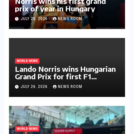
Norris wins his first grand
prix of year in Hungary​​
JULY 26, 2026
NEWS ROOM
WORLD NEWS
Lando Norris wins Hungarian
Grand Prix for first F1
triumph in 2026​​
JULY 26, 2026
NEWS ROOM
WORLD NEWS