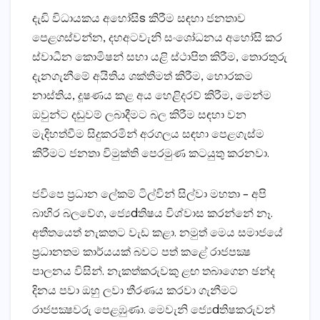
දැඩි විධායකය අහෝසිs කිරීම සඳහා ජනතාව
පෙළගස්‌වන්න, දහඅටවැනි සංශෝධනය අහෝසි කර
ස්‌වාධීන කොමිෂන් සභා යළි ස්‌ථාපිත කිරීම, තොරතුරු
දැනගැනීමේ අයිතිය ශක්‌තිමත් කිරීම, හොරකම
නාස්‌තිය, දූෂණය කළ අය හෙළිදරව් කිරීම, මෙන්ම
ඔවුන්ට දඬුවම් ලබාදීමට බල කිරීම සඳහා වන
මැදිහත්වීම සිදුකරමින් අරගලය සඳහා පෙළගැස්‌ම
කිරීමට ජනතා විමුක්‌ති පෙරමුණ කටයුතු කරනවා.
ජවිපෙ ප්‍රධාන ලේකම් ටිල්වින් සිල්වා මහතා – අපි
බාහිර බලවේග, ජ්‍යෙdතිෂය විශ්වාස කරන්නේ නෑ.
අතීතයෙත් නැකතට වැඩ කළා. නමුත් මෙය සමාජයේ
ප්‍රධානතම කාර්යයක්‌ බවට පත් කළේ රාජපක්‍ෂ
පාලනය විසින්. නැකත්කරුවකු ළඟ තබාගෙන ඡන්ද
දිනය පවා ඔහු ලවා තීරණය කරවා ගැනීමට
රාජපක්‍ෂවරු පෙළඹුණා. මෙවැනි ජ්‍යෙdතිෂකරුවන්