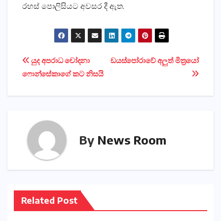
රහස් පොලිසියට අවසර දී ඇත.
Post
යුද අපරාධ චෝදනා
ඩයස්පෝරාවේ අලුත් මිත්‍රයෝ
ෆොන්සේකාගේ කට නිසයි
navigation
By
News Room
Related Post