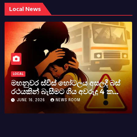
Local News
LOCAL
මහනුවර ස්විස් හෝටලය අසලදී බස්
රථයකින් බැසීමට ගිය අවරුදු 4 ක
මවක් සහ දියණියක් වැටේ
JUNE 16, 2026
NEWS ROOM