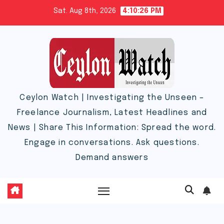
Skip
Sat. Aug 8th, 2026
4:10:26 PM
to
content
Ceylon Watch | Investigating the Unseen –
Freelance Journalism, Latest Headlines and
News | Share This Information: Spread the word.
Engage in conversations. Ask questions.
Demand answers