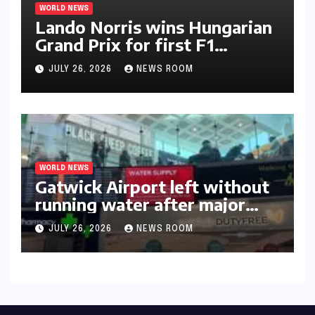
WORLD NEWS
Lando Norris wins Hungarian
Grand Prix for first F1
triumph in 2026​​
JULY 26, 2026
NEWS ROOM
WORLD NEWS
Gatwick Airport left without
running water after major
outage​​
JULY 26, 2026
NEWS ROOM