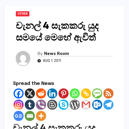
OTHER
චැනල් 4 සැකකරු යුද
සමයේ මෙහේ ඇවිත්
By
News Room
AUG 1, 2011
Spread the News
චැනල් 4 සැකකරු යුද