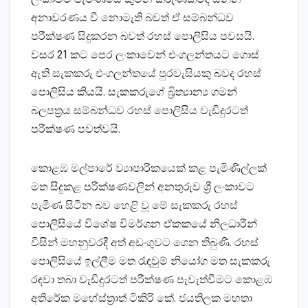
අනාවරණය වී නොමැති බවත් ඒ සම්බන්ධව
පරීක්ෂණ සිදුකරන බවත් රහස් පොලිසිය පවසයි.
වසර 21 කට පෙර ලංකාවෙන් එංගලන්තයට ගොස්
ඇති සැකකරු එංගලන්තයේ පුරවැසියකු බවද රහස්
පොලිසිය කියයි. සැකකරුගේ බ්‍රිත්‍යාන්‍ය ගමන්
බලපත්‍රය සම්බන්ධව රහස් පොලිසිය වැඩිදුරටත්
පරීක්ෂණ පවත්වයි.
කොළඹ මල්පාරේ ව්‍යාපාරිකයෙක් කළ පැමිණිල්ලක්
මත සිදුකළ පරීක්ෂණවලින් අනතුරුව ශ්‍රී ලංකාවට
පැමිණ සිටින බව හෙළි වූ මේ සැකකරු රහස්
පොලිසියේ විශේෂ විමර්ශන ඒකකයේ නිලධාරීන්
විසින් මහනුවරදී අත් අඩංගුවට ගෙන තිබුණි. රහස්
පොලිසියේ ඉල්ලීම මත රැඳවුම් නියෝග මත සැකකරු
රඳවා තබා වැඩිදුරටත් පරීක්ෂණ පැවැත්වීමට කොළඹ
අතිරේක මහේස්ත්‍රාත් ටිකිරි කේ. ජයතිලක මහතා