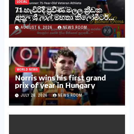
LOCAL
71 හැවිරිදි ප්‍රවීණ මලල ක්‍රීඩක
අතුල ශ්‍රී ලාල් මහතා කිලෝමීටර්
30ක විශේෂ මැරතන් ධාවන
AUGUST 6, 2026
NEWS ROOM
අභියෝගයකට සැරසෙයි
WORLD NEWS
Norris wins his first grand
prix of year in Hungary​​
JULY 26, 2026
NEWS ROOM