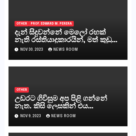
OTHER
PROF. EDWARD M. PERERA
දැන් සිදුවන්නේ මෙලෝ රහක්
නැති රස්තියාදුකාරයින්, මත් කුඩු
ගෙන්වන්නන් සහ අලෙවි
NOV 30, 2023
NEWS ROOM
කරන්නන්,කැලෑපාළුවන්, මහජන
නියෝජිතයින්
OTHER
උඩරට ගිවිසුම අප පිළි ගන්නේ
නැත. කිසි ලෙසකින් එය
නීත්‍යානුකූල ලියවිල්ලක් නො වේ.
NOV 9, 2023
NEWS ROOM
සිංහල ප්‍රතිපත්ති කේන්ද්‍රයෙන්
ජනාධිපති දැන් වූ ලිපියෙන්
කියනවාටත් වඩා අයිතියක් බෞද්ධ