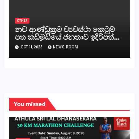
අපට ඇත.
OTHER
නව ආණ්ඩුක්‍රම ව්‍යවස්ථා කෙටුම්
පත කඩිමුඩියේ ජනතාව ඉදිරිපත්
කරන්නේ?
OCT 11, 2023
NEWS ROOM
You missed