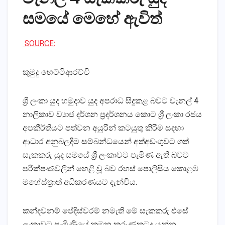
සමයේ මෙහේ ඇවිත්
SOURCE:
කුමුදු හෙට්ටිආරච්චි
ශ්‍රී ලංකා යුද හමුදාව යුද අපරාධ සිදුකළ බවට චැනල් 4
නාලිකාව ව්‍යාජ දර්ශන ප්‍රදර්ශනය කොට ශ්‍රී ලංකා රජය
අපකීර්තියට පත්වන අයුරින් කටයුතු කිරීම සඳහා
ආධාර අනුබලදීම සම්බන්ධයෙන් අත්අඩංගුවට ගත්
සැකකරු යුද සමයේ ශ්‍රී ලංකාවට පැමිණ ඇති බවට
පරීක්ෂණවලින් හෙළි වූ බව රහස් පොලිසිය කොළඹ
මහේස්ත්‍රාත් අධිකරණයට දැන්වීය.
කන්දවනම් පේදිස්වරම් නමැති මේ සැකකරු එසේ
ලංකාවට පැමිණියේ කුමන කරුණකටද යන්න