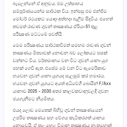
බැලෙන්නේ ඒ අනුවය. එම උත්සාහය
සම්පූර්ණයෙන්ම සාර්ථක විය. ඉන්පසු එම එන්ජිම
මෝටර් රථයකට යොදා අත්හදා බැලීම සිදුවිය. එහෙත්
තවමත් රාවණ ගුවන් තාක්‍ෂණය ඒරියා 51 තුළ
පරීක්‍ෂණ මට්ටමේ පවතියි.
මෙම පරීක්‍ෂණය සාර්ථකවීමත් සමඟම රාවණ ගුවන්
තාක්‍ෂණය මිත්‍යාවක් නොවන බව ලෝකයට පසක්
වන්නට විය. වර්තමානය වන විට ගුවන් යානා යුග
පහක් ගෙවී ඇත. එසේම මේ වන විට ඇමෙරිකාව
හයවන ගුවන් යානා යුගයද සැලසුම් කර හමාරය.
හයවන ගුවන් යුගයට අයත් අධිවේගී බොයින් F/Axx
යානාව 2025 – 2030 අතර කාලවකවානුවලදී ගුවන
ජයගැනීමට නියමිතය.
එයද ලොව මෙතෙක් බිහිවූ ගුවන් තාක්‍ෂණයෙන්
උපරිම තාක්‍ෂණය සහ වේගය කැටිකරගත් යානය
නොවෙයි. ඒ තුළ හෙළ විමාන තාක්‍ෂණය නැතහොත්