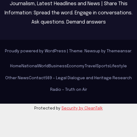
Journalism, Latest Headlines and News | Share This
Information: Spread the word. Engage in conversations.
Ask questions. Demand answers
Proudly powered by WordPress
|
Theme: Newsup by
Themeansar
.
Home
National
World
Business
Economy
Travel
Sports
Lifestyle
Other News
Contact
569 – Legal Dialogue and Heritage Research
Radio – Truth on Air
Protected by
Security by CleanTalk