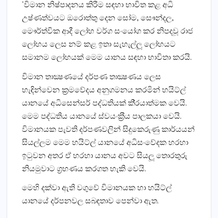
‘විමාන නිෂ්පාදනය කිරීම සඳහා භාවිත කළ අධි
උෂ්ණත්වයට ඔරොත්තු දෙන සෝම, සෞන්දල,
මෞර්ත්වික ආදී ලෝහ වර්ග සංයෝග කර නිපදවූ රාජ
ලෝහය ලෙස නම් කළ ඉතා සැහැල්ලූ ලෝහයට
සමානම ලෝහයක් මෙම යානය සඳහා භාවිතා කරයි.
විමාන තාක්‍ෂණයේ දර්පණ තාක්‍ෂණය ලෙස
හැඳින්වෙන ක‍්‍රමවේදය අනුගමනය කරමින් හයිට්ල්
යානයේ අධිසෙන්සර් පද්ධතියක් කි‍්‍රයාත්මක වෙයි.
මෙම පද්ධතිය යානයේ ස්වයංක‍්‍රීය පාලකයා වෙයි.
විමානයක පැවති දර්පණවලින් සිදුකෙරුණු කාර්යයන්
සියල්ලම මෙම හයිට්ල් යානයේ අධිසංවේදක හරහා
ඉටුවන අතර ඒ හරහා යානය අවට සියලූ තොරතුරු
නියමුවාට ග‍්‍රහණය කරගත හැකි වෙයි.
මෙහි දක්වා ඇති වගුවේ විමානයක හා හයිට්ල්
යානයේ දර්පනවල සබඳතාව පෙන්වා ඇත.