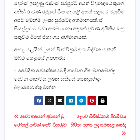
දෙරණ ඉපදුණු රාවණ පරපුරට අයත් විද්‍යාඥයෙකුගේ
අතින් රාවණ රජුගේ විමාන යළි අහස් තලයට මුසුවීම
අපට මෙන්ම ලංකා පුරයටද අභිමානයති. ඒ
සියල්ලටම වඩා මෙම යානා දෙකේ පුර්ණ අයිතිය ඔහු
සතුවීම ඊටත් එහා ගිය අභිමානයකි.
හෙළ ලෙයින් උපන් පී.ඒ.වික‍්‍රමතුංග විද්වතාණෙනි,
ඔබට හෙළයේ උපහාරය.
– වෛදික ජ්‍යොතිෂ්‍යවේදී කාංචන ගීත මනමේන්ද්‍ර
දෙවන කොටස ලබන සතියේ සෙනසුරාදා
බලාපොරත්තු වන්න
Post
පෝරකයෙන් අවසන් වූ
ලොව විශිෂ්ටතම පිරමිඩය
රෝයල් පාර්ක්‌ පෙම් වියරුව
සිරිපා පහස ලද සමනළ කන්ද
navigation