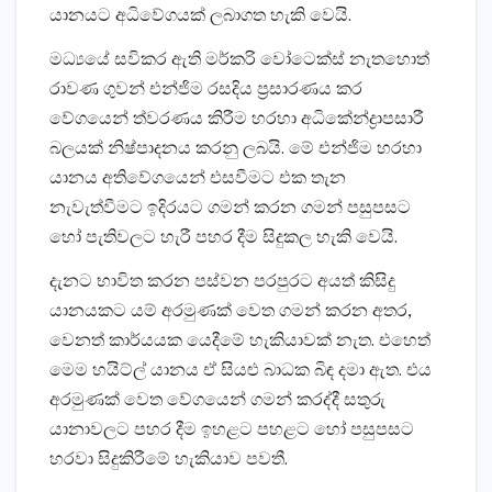
යානයට අධිවේගයක් ලබාගත හැකි වෙයි.
මධ්‍යයේ සවිකර ඇති මර්කරි වෝටෙක්ස් නැතහොත්
රාවණ ගුවන් එන්ජිම රසදිය ප‍්‍රසාරණය කර
වේගයෙන් ත්වරණය කිරීම හරහා අධිකේන්ද්‍රාපසාරී
බලයක් නිෂ්පාදනය කරනු ලබයි. මේ එන්ජිම හරහා
යානය අතිවේගයෙන් එසවීමට එක තැන
නැවැත්වීමට ඉදිරයට ගමන් කරන ගමන් පසුපසට
හෝ පැතිවලට හැරී පහර දීම සිදුකල හැකි වෙයි.
දැනට භාවිත කරන පස්වන පරපුරට අයත් කිසිදු
යානයකට යම් අරමුණක් වෙත ගමන් කරන අතර,
වෙනත් කාර්යයක යෙදීමේ හැකියාවක් නැත. එහෙත්
මෙම හයිට්ල් යානය ඒ සියළු බාධක බිඳ දමා ඇත. එය
අරමුණක් වෙත වේගයෙන් ගමන් කරද්දී සතුරු
යානාවලට පහර දීම ඉහළට පහළට හෝ පසුපසට
හරවා සිදුකිරීමේ හැකියාව පවතී.