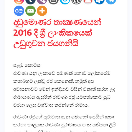
දඬුමොණර තාක්‍ෂණයෙන්
2016 දී ශ‍්‍රී ලාංකිකයෙක්
උඩුගුවන ජයගනියි
පළමු කොටස
රාවණා යනු ලංකාවේ පමණක් නොව ලෝකයේම
කතාබහට ලක්වූ රජ කෙනෙකි. නමුත් අප
අවාසනාවට මෙන් ඉන්දියාව විසින් විකෘති කරන ලද
රාමායණය ඇසුරින් රාවණා රජු යටපත්කොට යුධ
වීරයා ලෙස විශ්වාස කරන්නේ රාමාය.
රාවණා රජුගේ පුරාවෘත ගැන බොහෝ සෙයින් කතා
කරනා කාලයක රාවණා පුරාවෘතය ගැන සතිපතා ලිපි