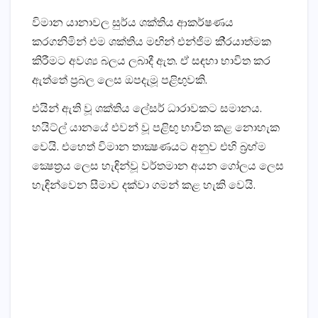
විමාන යානාවල සුර්ය ශක්තිය ආකර්ෂණය
කරගනිමින් එම ශක්තිය මඟින් එන්ජිම කි‍්‍රයාත්මක
කිරීමට අවශ්‍ය බලය ලබාදී ඇත. ඒ සඳහා භාවිත කර
ඇත්තේ ප‍්‍රබල ලෙස ඔපදැමූ පළිඟුවකි.
එයින් ඇති වූ ශක්තිය ලේසර් ධාරාවකට සමානය.
හයිට්ල් යානයේ එවන් වූ පළිඟු භාවිත කළ නොහැක
වෙයි. එහෙත් විමාන තාක්‍ෂණයට අනුව එහි බ‍්‍රහ්ම
ක්‍ෂෙත‍්‍රය ලෙස හැඳින්වූ වර්තමාන අයන ගෝලය ලෙස
හැඳින්වෙන සීමාව දක්වා ගමන් කළ හැකි වෙයි.