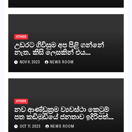
කරන්නන්,කැලෑපාළුවන්, මහජන
නියෝජිතයින්
OTHER
උඩරට ගිවිසුම අප පිළි ගන්නේ
නැත. කිසි ලෙසකින් එය
නීත්‍යානුකූල ලියවිල්ලක් නො වේ.
NOV 9, 2023
NEWS ROOM
සිංහල ප්‍රතිපත්ති කේන්ද්‍රයෙන්
ජනාධිපති දැන් වූ ලිපියෙන්
කියනවාටත් වඩා අයිතියක් බෞද්ධ
අපට ඇත.
OTHER
නව ආණ්ඩුක්‍රම ව්‍යවස්ථා කෙටුම්
පත කඩිමුඩියේ ජනතාව ඉදිරිපත්
කරන්නේ?
OCT 11, 2023
NEWS ROOM