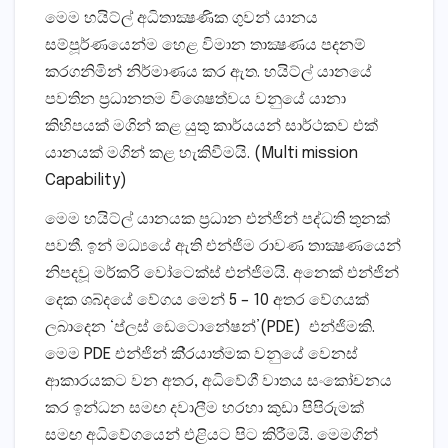
මෙම හයිට්ල් අධිතාක්‍ෂණික ගුවන් යානය
සම්පූර්ණයෙන්ම හෙළ විමාන තාක්‍ෂණය පදනම්
කරගනිමින් නිර්මාණය කර ඇත. හයිට්ල් යානයේ
පවතින ප‍්‍රධානතම විශෙෂත්වය වනුයේ යානා
කිහිපයක් මගින් කළ යුතු කාර්යයන් සාර්ථකව එක්
යානයක් මගින් කළ හැකිවීමයි. (Multi mission
Capability)
මෙම හයිට්ල් යානයක ප‍්‍රධාන එන්ජින් පද්ධති තුනක්
පවතී. ඉන් මධ්‍යයේ ඇති එන්ජිම රාවණ තාක්‍ෂණයෙන්
නිපදවූ මර්කරි වෝටෙක්ස් එන්ජිමයි. අනෙක් එන්ජින්
දෙක ශබ්දයේ වේගය මෙන් 5 – 10 අතර වේගයක්
ලබාදෙන ‘ප්ලස් ඩෙටොනේෂන්’(PDE) එන්ජිමකි.
මෙම PDE එන්ජින් කි‍්‍රයාත්මක වනුයේ වෙනස්
ආකාරයකට වන අතර, අධිවේගී වාතය සංකෝචනය
කර ඉන්ධන සමඟ දවාලීම හරහා කුඩා පිපිරුමක්
සමඟ අධිවේගයෙන් එළියට පිට කිරීමයි. මෙමගින්