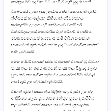
ශාස්ත‍්‍රය බව අද වන විට හෙළි වී ඇති යුද රහසකි.
ටිබෙටයේ ලාසා අසල ආරාමයකින් සොයාගත් ග‍්‍රන්ථ
කිහිපයක් හා ලේඛන කිහිපයක් පරිවර්තනය
කරගැනීම උදෙසා යළි ඉන්දියාවේ චන්දිගාර්
විශ්වවිද්‍යාලයේ මහාචාර්ය රූන් රේනර් මහත්මිය
වෙත එව්වේය. ඒ භරද්වාජ ඍෂි විසින් සංස්කෘත
භාෂාවෙන් ග‍්‍රන්ථාරූඪ කරන ලද ‘‘වෛමාණික ශාස්ත’’
නම් ග‍්‍රන්ථයයි.
මෙම පරිවර්තනයත් සමඟම එතෙක් රහසක් වූ විමාන
තාක්‍ෂණය නැතහොත් ගුවන් තාක්‍ෂණය පිළිබඳ ලොව
පුරා නව තාක්‍ෂණික ක‍්‍රමවේද සොයමින් සිටි රටවල්
අතර දැඩි උනන්දුවක් ඇතිවීමයි.
රාවණ ගුවන් තාක්‍ෂණය පිළිබඳ ලොව පුරා උනන්දු
ඇතිවීමට බලපෑ ප‍්‍රධානතම හේතුව වූයේ ද පෘථිවිය
තුළ මෙන්ම අභ්‍යවකාශය හා වෙනත් ග‍්‍රහලෝක