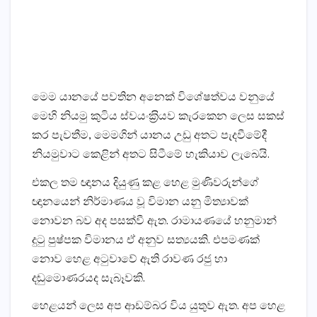
මෙම යානයේ පවතින අනෙක් විශේෂත්වය වනුයේ
මෙහි නියමු කුටිය ස්වයංක‍්‍රියව කැරකෙන ලෙස සකස්
කර පැවතීම, මෙමගින් යානය උඩු අතට පැදවීමේදී
නියමුවාට කෙළින් අතට සිටීමේ හැකියාව ලැබෙයි.
එකල තම ඥානය දියුණු කළ හෙළ මුණිවරුන්ගේ
ඥානයෙන් නිර්මාණය වූ විමාන යනු මිත්‍යාවක්
නොවන බව අද පසක්වී ඇත. රාමායණයේ හනුමාන්
දුටු පුෂ්පක විමානය ඒ අනුව සත්‍යයකි. එපමණක්
නොව හෙළ අටුවාවේ ඇති රාවණ රජු හා
දඬුමොණරයද සැබෑවකි.
හෙළයන් ලෙස අප ආඩම්බර විය යුතුව ඇත. අප හෙළ