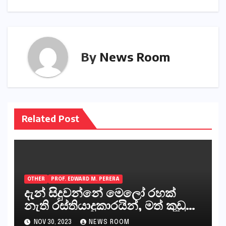
By
News Room
Related Post
OTHER
PROF. EDWARD M. PERERA
දැන් සිදුවන්නේ මෙලෝ රහක්
නැති රස්තියාදුකාරයින්, මත් කුඩු
ගෙන්වන්නන් සහ අලෙවි
NOV 30, 2023
NEWS ROOM