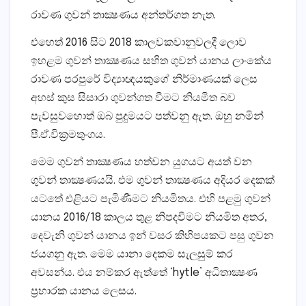
රාවණ ගුවන් තාක්‍ෂණය අන්තර්ගත නැත.
එහෙත් 2016 සිට 2018 කාලවකවානුවලදී ලොව
ඉහළම ගුවන් තාක්‍ෂණය සහිත ගුවන් යානය ලාංකේය
රාවණ පරපුරේ විද්‍යාඥයකුගේ නිර්මාණයක් ලෙස
අහස් කුස සිසාරා ගුවන්ගත වීමට නියමිත බව
පැවසුවහොත් ඔබ පුදුමයට පත්වනු ඇත. ඔහු නමින්
පී.ඒ.වික‍්‍රමතුංගය.
මෙම ගුවන් තාක්‍ෂණය හත්වන යුගයට අයත් වන
ගුවන් තාක්‍ෂණයයි. එම ගුවන් තාක්‍ෂණය අදියර දෙකක්
යටතේ එළියට පැමිණීමට නියමිතය. එහි පළමු ගුවන්
යානය 2016/18 කාලය තුළ නිපදවීමට නියමිත අතර,
දෙවැනි ගුවන් යානය ඉන් වසර කිහිපයකට පසු ගුවන
ජයගනු ඇත. මෙම යානා දෙකම සැලසුම් කර
අවසන්ය. එය නම්කර ඇත්තේ ‘hytle’ අධිතාක්‍ෂණ
ප‍්‍රහාරක යානය ලෙසය.