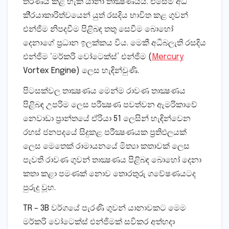
තරණය කළ හැකි යානා තාක්‍ෂණයයි. එසේම අධි
කි‍්‍රයාකාරිත්වයෙන් යුත් රසදිය භාවිත කළ ගුවන්
එන්ජිම නිපදවීම පිළිබඳ තතු සෙවීම බොහෝ
දෙනාගේ ප‍්‍රධාන ඉලක්කය විය. මෙකී අධිබලැති රසදිය
එන්ජිම ‘මර්කරි වෝටෙක්ස්’ එන්ජිම (
Mercury
Vortex Engine) ලෙස හැඳින්වුණි.
පිටසක්වල තාක්‍ෂණය මෙන්ම රාවණ තාක්‍ෂණය
පිළිබඳ උපරිම ලෙස පරීක්‍ෂණ පවත්වන ඇමරිකාවේ
නෙවාඩා ප‍්‍රාන්තයේ ඒරියා 51 ලෙසින් හැඳින්වෙන
රහස් ජනපදයේ සිදුකළ පරීක්‍ෂණයක ප‍්‍රතිඵලයක්
ලෙස මෙතෙක් රාමායනයේ මිත්‍යා කතාවක් ලෙස
පැවති රාවණ ගුවන් තාක්‍ෂණය පිළිබඳ බොහෝ දෙනා
කතා කළා පමණක් නොව තොරතුරු ගවේෂණයටද
පුරුදු වූහ.
TR – 3B වර්ගයේ පැරණි ගුවන් යානාවකට මෙම
මර්කරි වෝටෙක්ස් එන්ජිමක් සවිකර අත්හදා