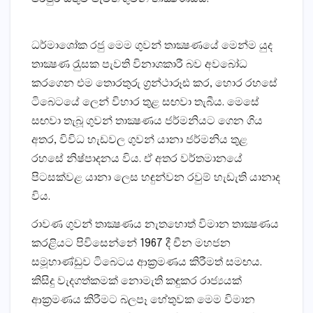
ධර්මාශෝක රජු මෙම ගුවන් තාක්‍ෂණයේ මෙන්ම යුද
තාක්‍ෂණ රැුසක පැවති විනාශකාරී බව අවබෝධ
කරගෙන එම තොරතුරු ග‍්‍රන්ථාරූඪ කර, හොර රහසේ
ටිබෙටයේ ලෙන් විහාර තුළ සඟවා තැබීය. මෙසේ
සඟවා තැබූ ගුවන් තාක්‍ෂණය ජර්මනියට ගෙන ගිය
අතර, විවිධ හැඩවල ගුවන් යානා ජර්මනිය තුළ
රහසේ නිෂ්පාදනය විය. ඒ අතර වර්තමානයේ
පිටසක්වළ යානා ලෙස හඳුන්වන රවුම් හැඩැති යානාද
විය.
රාවණ ගුවන් තාක්‍ෂණය නැතහොත් විමාන තාක්‍ෂණය
කරළියට පිවිසෙන්නේ 1967 දී චීන මහජන
සමූහාණ්ඩුව ටිබෙටය ආක‍්‍රමණය කිරීමත් සමඟය.
කිසිදු වැදගත්කමක් නොමැති කඳුකර රාජ්‍යයක්
ආක‍්‍රමණය කිරීමට බලපෑ හේතුවක මෙම විමාන