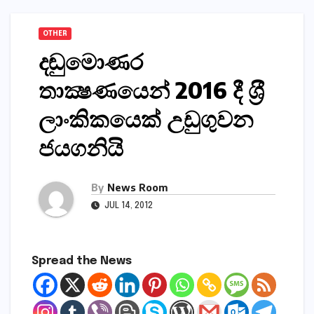
OTHER
දඬුමොණර
තාක්‍ෂණයෙන් 2016 දී ශ‍්‍රී
ලාංකිකයෙක් උඩුගුවන
ජයගනියි
By
News Room
JUL 14, 2012
Spread the News