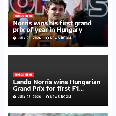
WORLD NEWS
Norris wins his first grand
prix of year in Hungary​​
JULY 26, 2026
NEWS ROOM
WORLD NEWS
Lando Norris wins Hungarian
Grand Prix for first F1
triumph in 2026​​
JULY 26, 2026
NEWS ROOM