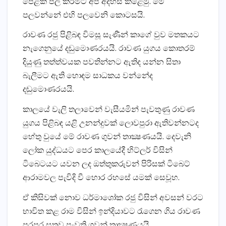
පෙළක් පල කිරීමට අප අදහස් කළෙමු. මේ
පලවන්නේ එහි පලවෙනි කොටසයි.
රාවණ රජු පිළිබඳ විමසූ සැණීන් කාගේ වුව මතකයට
නැගෙනුයේ දඬුමොණරයයි. රාවණ යුගය කොතරම්
දියුණු තත්ත්වයක පවතින්නට ඇතිද යන්න සිතා
බැලීමට ඇති හොඳම සාධකය වන්නේද
දඬුමොණරයයි.
කාලයේ වැලි තලාවෙන් වැසීයමින් පැවතුණු රාවණ
යුගය පිළිබඳ යළි උනන්දුවක් ලොවපුරා ඇතිවන්නටද
හේතු වුයේ මේ රාවණ ගුවන් තාක්‍ෂණයයි. දෙවැනි
ලෝක යුද්ධයට පෙර කාලයේදී හිට්ලර් විසින්
ටිබෙටයට යවන ලද ඔත්තුකරුවන් පිරිසක් ටිබෙට්
ආරාමවල පැවිදි වී හොර රහසේ යමක් සෙවූහ.
ඒ කිසිවක් නොව ධර්මාශෝක රජු විසින් අවසන් වරට
භාවිත කළ රාම විසින් ඉන්දියාවට රැගෙන ගිය රාවණ
පරපුර සතුව පැවති ගුවන් තාක්‍ෂණයයි.