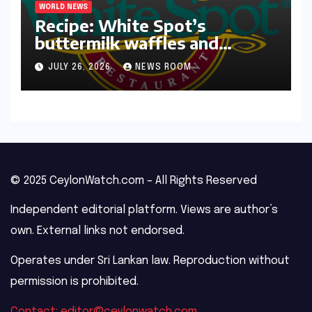
WORLD NEWS
Recipe: White Spot’s
buttermilk waffles and
blueberry compote​Amy Judd​
JULY 26, 2026
NEWS ROOM
© 2025 CeylonWatch.com – All Rights Reserved
Independent editorial platform. Views are author’s
own. External links not endorsed.
Operates under Sri Lankan law. Reproduction without
permission is prohibited.
Contact: editor@ceylonwatch.com