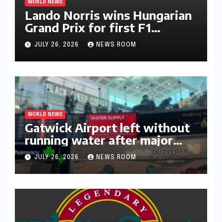
WORLD NEWS
Lando Norris wins Hungarian
Grand Prix for first F1
triumph in 2026​​
JULY 26, 2026
NEWS ROOM
WORLD NEWS
Gatwick Airport left without
running water after major
outage​​
JULY 26, 2026
NEWS ROOM