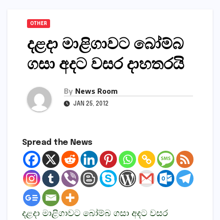
OTHER
දළදා මාළිගාවට බෝම්බ
ගසා අදට වසර දාහතරයි
By
News Room
JAN 25, 2012
Spread the News
දළදා මාළිගාවට බෝම්බ ගසා අදට වසර