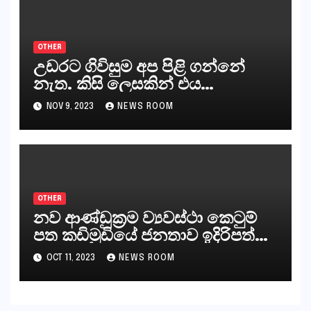
OTHER
උඩරට ගිවිසුම අප පිළි ගන්නේ
නැත. කිසි ලෙසකින් එය
නීත්‍යානුකූල ලියවිල්ලක් නො වේ.
NOV 9, 2023
NEWS ROOM
සිංහල ප්‍රතිපත්ති කේන්ද්‍රයෙන්
ජනාධිපති දැන් වූ ලිපියෙන්
කියනවාටත් වඩා අයිතියක් බෞද්ධ
අපට ඇත.
OTHER
නව ආණ්ඩුක්‍රම ව්‍යවස්ථා කෙටුම්
පත කඩිමුඩියේ ජනතාව ඉදිරිපත්
කරන්නේ?
OCT 11, 2023
NEWS ROOM