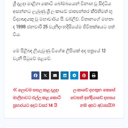
ශ්‍රී දළදා මාළිගා කොටි බෝම්බයෙන් විනාශ වූ සිද්ධිය
අසන්නට ලැබුණු ශ්‍රී ලංකාවේ ජාත්‍යන්තර කීර්තිමත් භූ
විද්‍යාඥයකු වූ මහාචාර්ය පී. ඩබ්ලිව්. විතානගේ මහතා
ද 1998 ජනවාරි 25 වැනිදා හදිසියේම ජීවිතක්‌ෂයට පත්
විය.
මේ පිළිබඳ ලියෑවුණු විශේෂ ලිපියක්‌ අද පත්‍රයේ 12
වැනි පිටුවේ පළවේ.
Post
ලොවම සසල කළ දළදා
ලංකාවේ දහතුන කෙසේ
මාලිගාවට එල්ල කළ කොටි
වෙතත් ඉන්දියාවේ දහසය
navigation
ප්‍රහාරයට අදට වසර 14 යි
නම් අපට අවශ්‍යයි