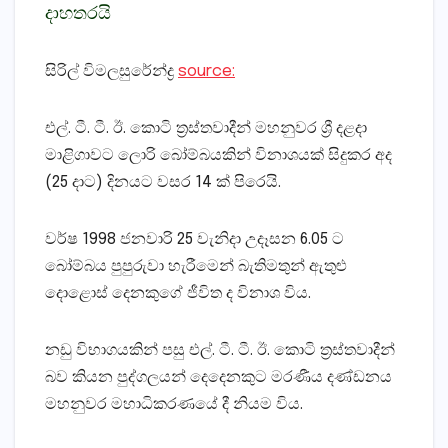
දාහතරයි
සිරිල් විමලසුරේන්ද්‍ර
source:
එල්. ටී. ටී. ඊ. කොටි ත්‍රස්‌තවාදීන් මහනුවර ශ්‍රී දළදා
මාළිගාවට ලොරි බෝම්බයකින් විනාශයක්‌ සිදුකර අද
(25 දාට) දිනයට වසර 14 ක්‌ පිරෙයි.
වර්ෂ 1998 ජනවාරි 25 වැනිදා උදෑසන 6.05 ට
බෝම්බය පුපුරුවා හැරීමෙන් බැතිමතුන් ඇතුළු
දොළොස්‌ දෙනකුගේ ජීවිත ද විනාශ විය.
නඩු විභාගයකින් පසු එල්. ටී. ටී. ඊ. කොටි ත්‍රස්‌තවාදීන්
බව කියන පුද්ගලයන් දෙදෙනකුට මරණීය දණ්‌ඩනය
මහනුවර මහාධිකරණයේ දී නියම විය.