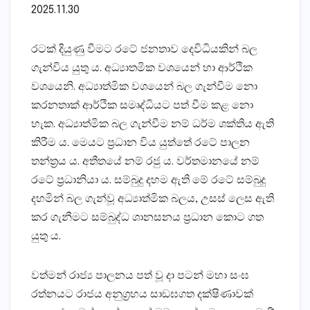
2025.11.30
රටක් දියුණු වීමට රටේ ජනතාව දෙවිධියකින් බල
ගැන්විය යුතු ය. අධ්‍යාතමික වශයෙන් හා ආර්ථික
වශයෙනි. අධ්‍යාත්මික වශයෙන් බල ගැන්වීම නො
කරනතාක් ආර්ථික සමෘද්ධියට පත් වීම කළ නො
හැක. අධ්‍යාත්මික බල ගැන්වීම නම් ධර්ම ශක්තිය ඇති
කිරීම ය. මෙයට ප්‍රධාන විය යුත්තේ රටේ පාලන
තන්ත්‍රය ය. අතීතයේ නම් රජු ය. වර්තමානයේ නම්
රටේ ප්‍රධානියා ය. සම්බුදු දහම ඇති මේ රටේ සම්බුදු
දහමින් බල ගැන්වූ අධ්‍යාත්මික බලය, උසස් ලෙස ඇති
කර ගැනීමට සම්බුද්ධ ශානසනය ප්‍රධාන කොට ගත
යුතු ය.
වත්මන් රාජ්‍ය පාලනය පත් වූ දා පටන් මහා සංඝ
රත්නයට රාජය අනුග්‍රහය සාඞඝගත දක්ෂිණාවක්