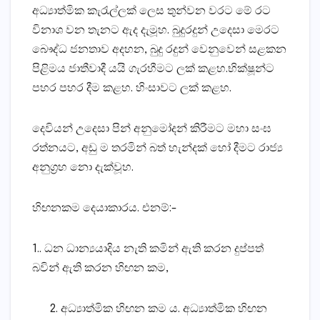
අධ්‍යාත්මික කැරැල්ලක් ලෙස තුන්වන වරට මේ රට
විනාශ වන තැනට ඇද දැමූහ. බුදුරදුන් උදෙසා මෙරට
බෞද්ධ ජනතාව අදහන, බුදු රදුන් වෙනුවෙන් සළකන
පිළිමය ජාතීවාදී යයි ගැරහීමට ලක් කළහ.භික්ෂූන්ට
පහර පහර දීම කළහ. හිංසාවට ලක් කළහ.
දෙවියන් උදෙසා පින් අනුමෝදන් කිරීමට මහා සංඝ
රත්නයට, අඩු ම තරමින් බත් හැන්දක් හෝ දීමට රාජ්‍ය
අනුග්‍රහ නො දැක්වූහ.
හිඟනකම දෙයාකාරය. එනම්:-
1.. ධන ධාන්‍යයාදිය නැති කමින් ඇති කරන දුප්පත්
බවින් ඇති කරන හිඟන කම,
අධ්‍යාත්මික හිඟන කම ය. අධ්‍යාත්මික හිඟන