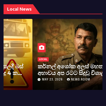
Local News
LOCAL
කර්නල් අශෝක අලස් මහතාගේ
අභාවය අප රටට සිදුවූ විශාල පාඩුවකි
MAY 23, 2026
NEWS ROOM