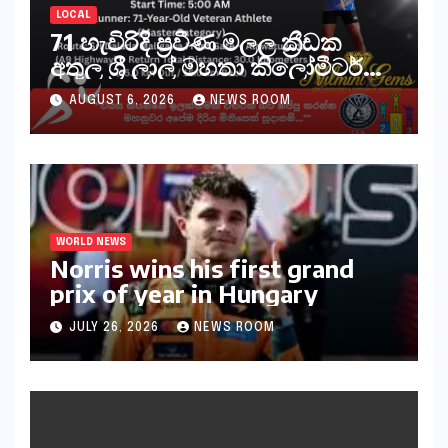
LOCAL
71 හැවිරිදි ප්‍රවීණ මලල ක්‍රීඩක
අතුල ශ්‍රී ලාල් මහතා කිලෝමීටර්
30ක විශේෂ මැරතන් ධාවන
AUGUST 6, 2026
NEWS ROOM
අභියෝගයකට සැරසෙයි
WORLD NEWS
Norris wins his first grand
prix of year in Hungary​​
JULY 26, 2026
NEWS ROOM