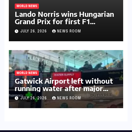
WORLD NEWS
Lando Norris wins Hungarian
Grand Prix for first F1
triumph in 2026​​
JULY 26, 2026
NEWS ROOM
WORLD NEWS
Gatwick Airport left without
running water after major
outage​​
JULY 26, 2026
NEWS ROOM