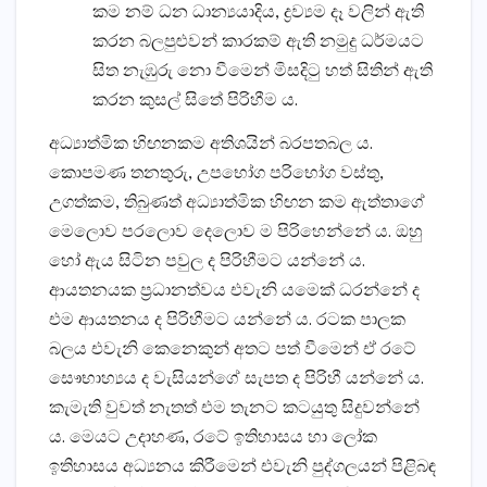
කම නම් ධන ධාන්‍යයාදිය, ද්‍රව්‍යම දෑ වලින් ඇති
කරන බලපුළුවන් කාරකම් ඇති නමුදු ධර්මයට
සිත නැඹුරු නො වීමෙන් මිසදිටු හත් සිතින් ඇති
කරන කුසල් සිතේ පිරිහීම ය.
අධ්‍යාත්මික හිඟනකම අතිශයින් බරපතබල ය.
කොපමණ තනතුරු, උපභෝග පරිභෝග වස්තු,
උගත්කම, තිබුණත් අධ්‍යාත්මික හිඟන කම ඇත්තාගේ
මෙලොව පරලොව දෙලොව ම පිරිහෙන්නේ ය. ඔහු
හෝ ඇය සිටින පවුල ද පිරිහීමට යන්නේ ය.
ආයතනයක ප්‍රධානත්වය එවැනි යමෙක් ධරන්නේ ද
එම ආයතනය ද පිරිහීමට යන්නේ ය. රටක පාලක
බලය එවැනි කෙනෙකුන් අතට පත් වීමෙන් ඒ රටේ
සෞභාහ්‍යය ද වැසියන්ගේ සැපත ද පිරිහී යන්නේ ය.
කැමැති වුවත් නැතත් එම තැනට කටයුතු සිදුවන්නේ
ය. මෙයට උදාහණ, රටේ ඉතිහාසය හා ලෝක
ඉතිහාසය අධ්‍යනය කිරීමෙන් එවැනි පුද්ගලයන් පිළිබඳ