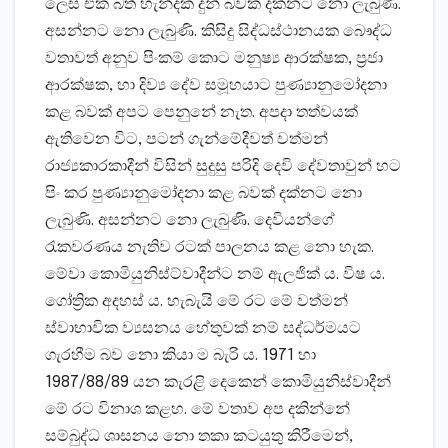
ලෙස එක බත් හැන්දක දුන් බවක දක්නට නො ලැබුණි.
අසන්නට නො ලැබුණි. කිසිදු සිද්ධස්ථානයක බෞද්ධ
වතාවත් අනුව පිංකම් කොට මනුෂ්‍ය ආරක්ෂක, ප්‍රජා
ආරක්ෂක, හා දිව්‍ය දේව සමූහයාට පුණ්‍යානුමෝදනා
කළ බවක් අපට පෙනුනේ නැත. අපදා තත්වයක්
ඇතිවෙන විට, පටන් ගැන්මේදීවත් වත්මන්
රාජ්‍යකාරකාදීන් විසින් සුදුසු පරිදි දෙවි දේවතාවුන් හට
පිං කර පුණ්‍යානුමෝදනා කළ බවක් දක්නට නො
ලැබුණි. අසන්නට නො ලැබුණි. දෙවියන්ගේ
රැකවරණය නැතිව රටක් පාලනය කළ නො හැක.
මේවා කොමියුනිස්ට්වාදීන්ට නම් ඇලජික් ය. විෂ ය.
ගෝත්‍රික අදහස් ය. හැබැයි මේ රට මේ වත්මන්
ස්වාභාවික ව්‍යසනය හේතුවක් නම් සද්ධර්මයට
ගැරහීම බව නො කියා ම බැරි ය. 1971 හා
1987/88/89 යන කැරළි දෙකෙන් කොමියුනිස්වාදීන්
මේ රට විනාශ කළහ. මේ වතාව අප දකින්නේ
සම්බුද්ධ ශාසනය නො තකා කටයුතු කිරීමෙන්,