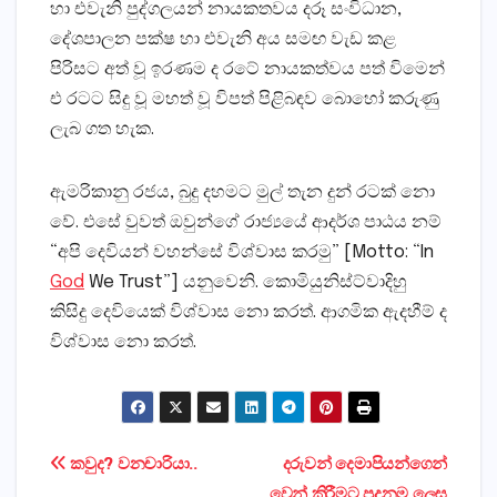
හා එවැනි පුද්ගලයන් නායකතවය දරූ සංවිධාන,
දේශපාලන පක්ෂ හා එවැනි අය සමඟ වැඩ කළ
පිරිසට අත් වූ ඉරණම ද රටේ නායකත්වය පත් විමෙන්
එ රටට සිදු වූ මහත් වූ විපත් පිළිබඳව බොහෝ කරුණු
ලැබ ගත හැක.
ඇමරිකානු රජය, බුදු දහමට මුල් තැන දුන් රටක් නො
වේ. එසේ වුවත් ඔවුන්ගේ රාජ්‍යයේ ආදර්ශ පාඨය නම්
“අපි දෙවියන් වහන්සේ විශ්වාස කරමු” [Motto: “In
God
We Trust”] යනුවෙනි. කොමියුනිස්ට්වාදිහු
කිසිදු දෙවියෙක් විශ්වාස නො කරත්. ආගමික ඇදහීම් ද
විශ්වාස නො කරත්.
Post
කවුද? වනචාරියා..
දරුවන් දෙමාපියන්ගෙන්
වෙන් කිරීමට පදනම ලෙස