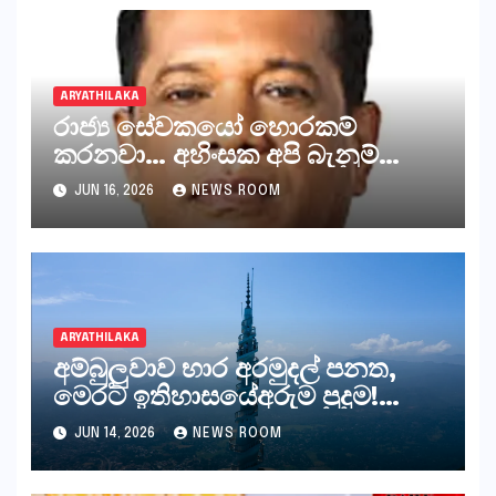
ARYATHILAKA
රාජ්‍ය සේවකයෝ හොරකම්
කරනවා… අහිංසක අපි බැනුම්
අහනවා…-අමාත්‍ය ලාල්කාන්ත…
JUN 16, 2026
NEWS ROOM
ARYATHILAKA
අම්බුලුවාව භාර අරමුදල් පනත,
මෙරට ඉතිහාසයේඅරුම පුදුම!
පැනවීමක් නො වන්නේ ද්?
JUN 14, 2026
NEWS ROOM