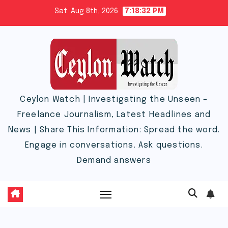
Skip
Sat. Aug 8th, 2026
7:18:33 PM
to
content
Ceylon Watch | Investigating the Unseen –
Freelance Journalism, Latest Headlines and
News | Share This Information: Spread the word.
Engage in conversations. Ask questions.
Demand answers