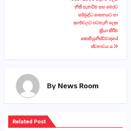
navigation
නීතී පැනවීම සහ මෙරට
සම්බුද්ධ ශාසනයට හා
අගම්වලට පටහැනි ලෙස
ක්‍රියා කිරීම
කොමියුනිස්ට්වාදයේ
ස්වභාවය ය.
By
News Room
Related Post