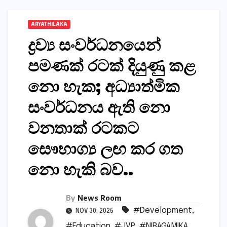
ARYATHILAKA
ද්‍රව්‍ය සංවර්ධනයෙන්
පමණක් රටක් දියුණු කළ
නො හැක; අධ්‍යාත්මික
සංවර්ධනය ඇති නො
වනතාක් රටකට
සෞභාග්‍ය ලඟ කර ගත
නො හැකි බව..
By
News Room
#Development
,
NOV 30, 2025
#Education
,
#JVP
,
#NIRAGAMIKA
,