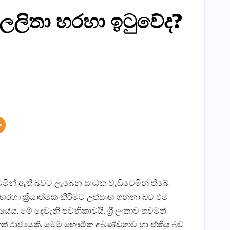
ජයලලිතා හරහා ඉටුවේද?
යත් වෙමින් ඇති බවට ලැබෙන සාධක වැඩිවෙමින් තිබේ.
 හරහා ක්‍රියාත්මක කිරීමට උත්සාහ ගන්නා බව එම
යේය. මේ දෙවැනි ජවනිකාවයි. ශ්‍රී ලංකාව තවමත්
ත් රාජ්‍යයකි. මෙම භෞමික අඛණ්‌ඩතාව හා ඒකීය බව