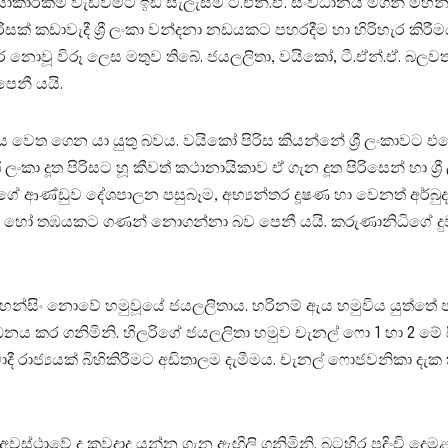
්‍රියාකාරකම් වැඩිවීමට ඉඩ සැලැසීම ටී.එන්.ඒ. සංවිධානය මගින් මහින
රිසක්‌ කඩාවැදී ශ්‍රී ලංකා වන්දනා නඩයකට පහරදීම හා හිරිහැර කිරී
ොවූ විරූ ලෙස මතුව තිබේ. ජයලලිතා, වයිකෝ, ටී.ඒන්.ඒ. බලවත
ෙනී යයි.
ය වෙත ගෙන යා යුතු බවය. වයිකෝ පිරිස කියන්නේ ශ්‍රී ලංකාවට
ශ්‍රී ලංකා දූත පිරිසට හූ කීවත් කථානායිකාව ඒ ගැන දූත පිරිසෙන් 
ආණ්‌ඩුව දේශපාලන පසුබෑම, අභ්‍යන්තර දූෂණ හා වෙනත් අර්බුද 
ව හෝ තඹයකට ගණන් නොගන්නා බව පෙනී යයි. කරුණානිධිගේ දුව
මෝහන්සිං නොවේ හමුවූයේ ජයලලිතාය. හරිනම් ඇය හමුවිය යුත්තේ 
නය කර ගනිමිනි. හිලරිගේ ජයලලිතා හමුව චැනල් ෆො 1 හා 2 මේ 
ී රාජ්‍යයක්‌ බිහිකිරීමට අඩිතාලම දැමීමය. චැනල් ෆොජවනිකා දැක ත
වස්‌ථාවේ ද කවදාද යන්න ගැන ඇඟිලි ගනිමිනි. බටහිර පදිංචි දෙම