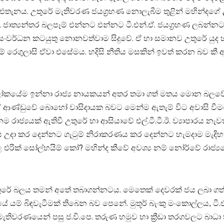
ඉන්නේ එතැනය. උතුරේ මැතිවරණ ජයග්‍රහණ නොලැබීම තුළින් මහින්දගේ
ාත්‍යන්තර බලපෑම් එන්නට එන්නට ටී.එන්.ඒ. ජයග්‍රහණ ලබන්නට 
ංවර්ධන කටයුතු නොනවත්වාම සිදුවේ. ඒ හා සමානව උතුරේ යුද හ
නීමේ රෙගුලාසි ඒවා එසේමය. හදිසි නීතිය මසකින් ඉවත් කරන බව 
ෝකයේම ඉන්නා රාජ්‍ය නායකයන් අතර තමා ගත් මතය මොන බලවේ
ගේ ආණ්‌ඩුවේ බොහෝ වාසිදායක බවට මෙන්ම ඇතැම් විට අවාසි වීමට
රාජ්‍යයක්‌ ඇතිවී උතුරේ හා ආසියාවේ එල්.ටී.ටී.ඊ. ව්‍යාපාරය
ා කර දෙන්නට ගැටුම් නිරාකරණය කර දෙන්නට හැමදාම මැදිහත් වූ 
ික්‌ සෝල්හයිම් කෝ? මහින්ද කීවේ අවශ්‍ය නම් නෝර්වේ රාජ්‍යයේ
උතුරේ බලය තමන් අතේ තබාගන්නටය. මෙතෙක්‌ දෙවරක්‌ ජය ලබා
 යම් බිඳවැටීමක්‌ තිබෙන බව පෙනේ. මුතූර් බැංකු මංකොල්ලය, ට
රණයෙන් පසු ජ.වි.පෙ. තරුණ හමුව හා ක්‍රීඩා තරගවලට බාධා කිරී