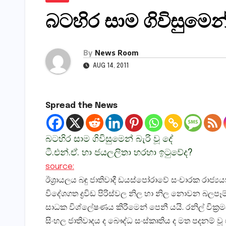
බටහිර සාම ගිවිසුමෙන්
By
News Room
AUG 14, 2011
Spread the News
බටහිර සාම ගිවිසුමෙන් බැරි වූ දේ
ටී.එන්.ඒ. හා ජයලලිතා හරහා ඉටුවේද?
source:
ඊශ්‍රායලය බඳු ජාතිවාදී ඩයස්‌පෝරාවේ සංචාරක රාජ්‍යය
විදේශගත ද්‍රවිඩ පිරිස්‌වල නිල හා නිල නොවන බලපෑ
සාධක විශ්ලේෂණය කිරීමෙන් පෙනී යයි. රනිල් වික්‍රම
සිංහල ජාතිවාදය ද බෞද්ධ සංස්‌කෘතිය ද මත පදනම