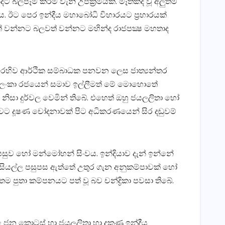
්දට බලපෑම් කිරීම වැනි උපක්‍රමයකි. මෑතකදී වූ අලුත්ම
මය. ඊට පෙර ඉන්දීය මහාබෝධි විහාරයට ප්‍රහාරයක්‌
් වන්නට බලවත් වන්නට මහින්ද රාජපක්‍ෂ මහතාද
 එරෙහිව ආර්ථික සම්බාධක පනවන ලෙස ජාත්‍යන්තර
හා ශ්‍රී ලංකා රජයෙන් සමාව ඉල්ලීමත් මේ මොහොතේ
නිසා දුර්වල වෙමින් තිබේ. එහෙත් ඔහු ජයලලිතා හෝ
ට දූෂණ චෝදනාවක්‌ පිට අධිකරණයෙන් සිර දඬුවම්
පසුව හෝ මන්මෝහන් සිංවය. ඉන්දියාව දැන් ඉන්නේ
සියල්ල පසුපස ඇත්තේ උතුර ගැන අනුකම්පාවක්‌ හෝ
ම පුතා කම්පනයට පත් වූ බව චන්ද්‍රිකා පවසා තිබේ.
ළ ජන කොටස්‌ හා ජයලලිතා හා දකුණු ඉන්දීය