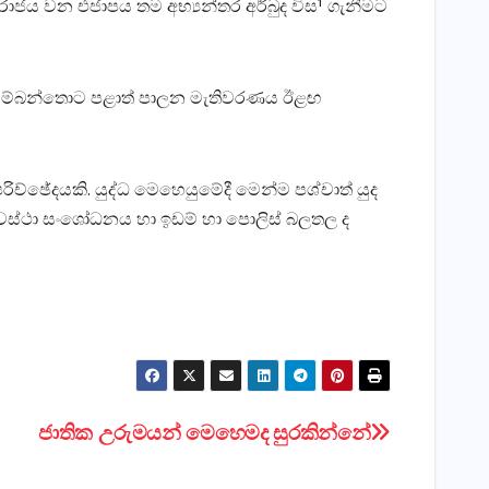
පරාජය වන එජාපය තම අභ්‍යන්තර අර්බුද විස¹ ගැනීමට
 හම්බන්තොට පළාත් පාලන මැතිවරණය ඊළඟ
ච්ඡේදයකි. යුද්ධ මෙහෙයුමේදී මෙන්ම පශ්චාත් යුද
යවස්‌ථා සංශෝධනය හා ඉඩම් හා පොලිස්‌ බලතල ද
ජාතික උරුමයන් මෙහෙමද සුරකින්නේ