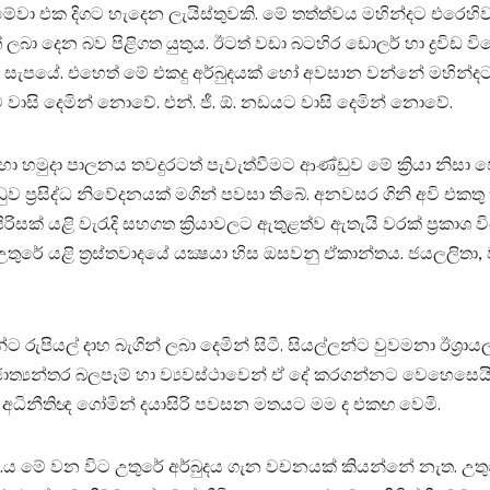
 එක දිගට හැදෙන ලැයි‍ස්‌තුවකි. මේ තත්ත්වය මහින්දට එරෙහිව හා
ා දෙන බව පිළිගත යුතුය. ඊටත් වඩා බටහිර ඩොලර් හා ද්‍රවිඩ විදෙ
පයේ. එහෙත් මේ එකදු අර්බුදයක්‌ හෝ අවසාන වන්නේ මහින්දට වා
 වාසි දෙමින් නොවේ. එන්. ජී. ඕ. නඩයට වාසි දෙමින් නොවේ.
 හා හමුදා පාලනය තවදුරටත් පැවැත්වීමට ආණ්‌ඩුව මේ ක්‍රියා නි
 ආණ්‌ඩුව ප්‍රසිද්ධ නිවේදනයක්‌ මගින් පවසා තිබේ. අනවසර ගිනි අවි එකත
ිසක්‌ යළි වැරැදි සහගත ක්‍රියාවලට ඇතුළත්ව ඇතැයි වරක්‌ ප්‍රකාශ 
රේ යළි ත්‍රස්‌තවාදයේ යක්‍ෂයා හිස ඔසවනු ඒකාන්තය. ජයලලිතා, 
 රුපියල් දාහ බැගින් ලබා දෙමින් සිටී. සියල්ලන්ට වුවමනා ඊශ්‍රාය
 විවිධ ජාත්‍යන්තර බලපෑම් හා ව්‍යවස්‌ථාවෙන් ඒ දේ කරගන්නට වෙහෙසෙය
ු යෑයි අධිනීතිඥ ගෝමින් දයාසිරි පවසන මතයට මම ද එකඟ වෙමි.
ය මේ වන විට උතුරේ අර්බුදය ගැන වචනයක්‌ කියන්නේ නැත. උතු