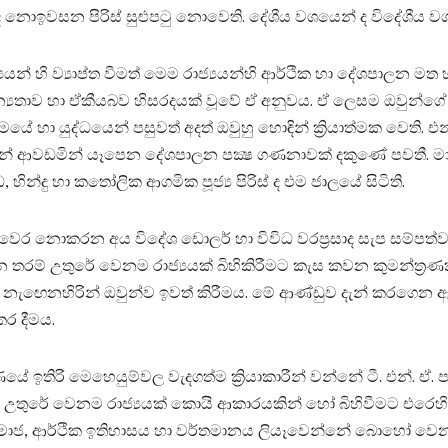
 ද නොඉවසන පිරිස්‌ සුළුපටු නොවෙති. දේශීය වශයෙන් ද විදේශීය ව
යන් හි ව්‍යාප්ත වීමත් මෙම රාජ්‍යයන්හි ආර්ථික හා දේශපාලන මත හ
අනන්‍යතාව හා ඒකීයබව හිසරදයක්‌ වූවේ ඒ අනුවය. ඒ ලෙසම ඔවුන්ග
යේ හා යුද්ධයෙන් පසුවත් අදත් ඔවුහු හොඳින් ක්‍රියාත්මක වෙති. 
් කියමින් ආවඩමින් යෑපෙන දේශපාලන පක්‍ෂ ගණනාවක්‌ දකුණේ පවතී.
න්දු හා කතෝලික ආගමික පූජ්‍ය පිරිස්‌ ද එම ජාලයේ සිටිති.
ෛර නොකරන අය විදේශ ඩොලර් හා විවිධ වරප්‍රසාද සැප සම්පත්ව
රම් උතුරේ වෙනම රාජ්‍යයක්‌ බිහිකිරීමට කැස කවන කුමන්ත්‍රණකා
– නැඟෙනහිරින් ඔවුන්ව ඉවත් කිරීමය. මේ ආණ්‌ඩුව දැන් කරගෙ
කර දීමය.
න්ත්‍රණයේ ඉතිරි මෙහෙයුම්වල වැදගත්ම ක්‍රියාකාරීන් වන්නේ ටී. එන්.
ාවට උතුරේ වෙනම රාජ්‍යයක්‌ කොයි ආකාරයකින් හෝ බිහිවීමට එරෙහිවීමේ
න හා සමාජ, ආර්ථික ඉතිහාසය හා වර්තමානය ලියෑවෙන්නේ බොහෝ ව