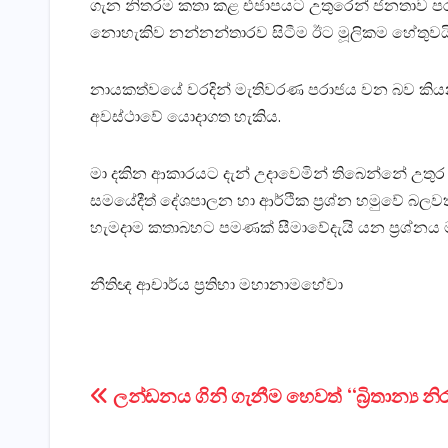
ගැන නිතරම කතා කළ එජාපයට උතුරෙන් ජනතාව පරාජයක්‌
නොහැකිව නන්නන්තාරව සිටීම ඊට මූලිකම හේතුවයි
නායකත්වයේ වරදින් මැතිවරණ පරාජය වන බව කියන
අවස්‌ථාවේ යොදාගත හැකිය.
මා දකින ආකාරයට දැන් උදාවෙමින් තිබෙන්නේ උතුර ස
සමයේදීත් දේශපාලන හා ආර්ථික ප්‍රශ්න හමුවේ බලවත
හැමදාම කතාබහට පමණක්‌ සීමාවේදැයි යන ප්‍රශ්නය 
නීතිඥ ආචාර්ය ප්‍රතිභා මහානාමහේවා
Post
ලන්ඩනය ගිනි ගැනීම හෙවත් “බ්‍රිතාන්‍ය න
navigation