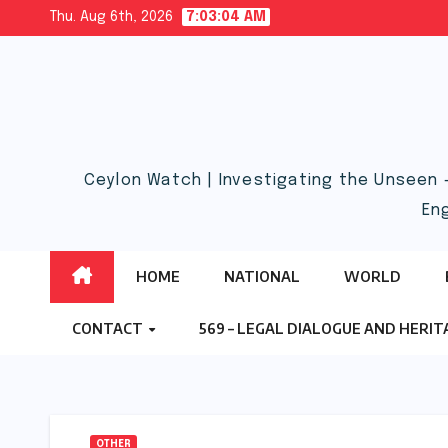
Skip
Thu. Aug 6th, 2026
7:03:05 AM
to
content
Ceylon Watch | Investigating the Unseen 
En
HOME
NATIONAL
WORLD
CONTACT
569 – LEGAL DIALOGUE AND HERI
OTHER