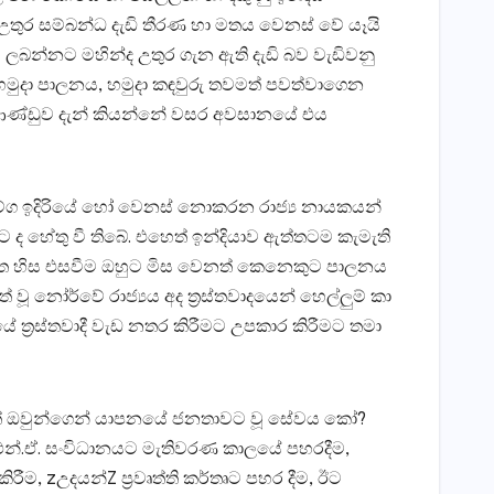
 උතුර සම්බන්ධ දැඩි තීරණ හා මතය වෙනස්‌ වේ යෑයි
ලබන්නට මහින්ද උතුර ගැන ඇති දැඩි බව වැඩිවනු
මුදා පාලනය, හමුදා කඳවුරු තවමත් පවත්වාගෙන
කී ආණ්‌ඩුව දැන් කියන්නේ වසර අවසානයේ එය
ග ඉදිරියේ හෝ වෙනස්‌ නොකරන රාජ්‍ය නායකයන්
 ද හේතු වී තිබේ. එහෙත් ඉන්දියාව ඇත්තටම කැමැති
 නැවත හිස එසවීම ඔහුට මිස වෙනත් කෙනෙකුට පාලනය
නෝර්වේ රාජ්‍යය අද ත්‍රස්‌තවාදයෙන් හෙල්ලුම් කා
 ත්‍රස්‌තවාදී වැඩ නතර කිරීමට උපකාර කිරීමට තමා
 ගත් ඔවුන්ගෙන් යාපනයේ ජනතාවට වූ සේවය කෝ?
ී.එන්.ඒ. සංවිධානයට මැතිවරණ කාලයේ පහරදීම,
ම, zඋදයන්Z ප්‍රවෘත්ති කර්තෘට පහර දීම, ඊට