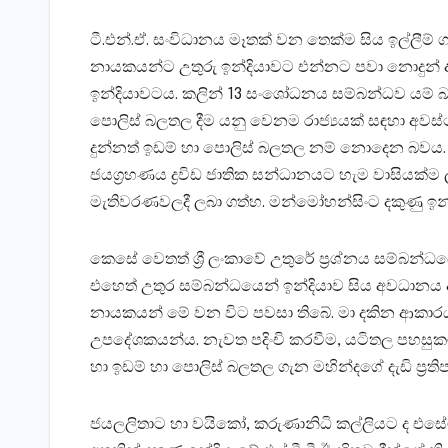
ටී.එන්.ඒ. සංවිධානය මෑතක්‌ වන තෙක්‌ම සිය ඉල්ලීම
නායකයන්ට උතුරු ඉන්දියාවට එන්නට පවා නොදුන් අතර 
ඉන්දියාවටය. කලින් 13 සංශෝධනය සම්බන්ධව යම් බලපෑ
පොලිස්‌ බලතල දීම යනු වෙනම රාජ්‍යයක්‌ සඳහා අවස්
දුන්නත් ඉඩම් හා පොලිස්‌ බලතල නම් නොදෙන බවය. එහ
ජයග්‍රහණය ද්‍රවිඩ ජාතික සන්ධානයට හැම වාසියක්‌
මැතිවරණවලදී ලබා ගත්හ. මන්මෝහන්සිංට දකුණු ඉන්ද
කෙසේ වෙතත් ශ්‍රී ලංකාවේ උතුරේ ප්‍රශ්නය සම්බන්ධය
එහෙත් උතුර සම්බන්ධයෙන් ඉන්දියාව සිය අවධානය අත
නායකයන් මේ වන විට පවසා තිබේ. මා දකින ආකාරය
උපදේශකයන්ය. නැවත පදිංචි කරවීම, යටිතල පහසුකම්,
හා ඉඩම් හා පොලිස්‌ බලතල ගැන මහින්දගේ දැඩි ප්‍රති
ජයලලිතාට හා වයිකෝ, කරුණානිධි කල්ලියට ද එසේම ටී.