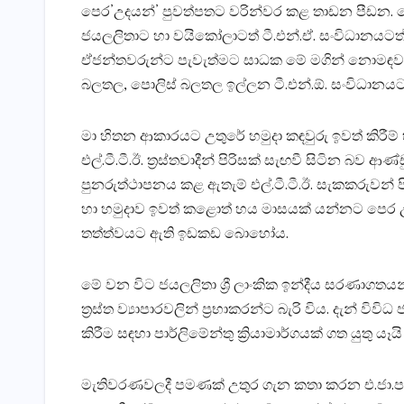
පෙර’උදයන්’ පුවත්පතට වරින්වර කළ තාඩන පීඩන. මේවා
ජයලලිතාට හා වයිකෝලාටත් ටී.එන්.ඒ. සංවිධානයටත් ලබ
ඒජන්තවරුන්ට පැවැත්මට සාධක මේ මගින් නොමඳව සැ
බලතල, පොලිස්‌ බලතල ඉල්ලන ටී.එන්.ඕ. සංවිධානයට
මා හිතන ආකාරයට උතුරේ හමුදා කඳවුරු ඉවත් කිරීම්
එල්.ටී.ටී.ඊ. ත්‍රස්‌තවාදීන් පිරිසක්‌ සැඟවී සිටින බව
පුනරුත්ථාපනය කළ ඇතැම් එල්.ටී.ටී.ඊ. සැකකරුවන් පිර
හා හමුදාව ඉවත් කළොත් හය මාසයක්‌ යන්නට පෙර උතු
තත්ත්වයට ඇති ඉඩකඩ බොහෝය.
මේ වන විට ජයලලිතා ශ්‍රී ලාංකික ඉන්දීය සරණාගතයන්ට
ත්‍රස්‌ත ව්‍යාපාරවලින් ප්‍රභාකරන්ට බැරි විය. දැන්
කිරීම සඳහා පාර්ලිමේන්තු ක්‍රියාමාර්ගයක්‌ ගත යුත
මැතිවරණවලදී පමණක්‌ උතුර ගැන කතා කරන එ.ජා.ප.