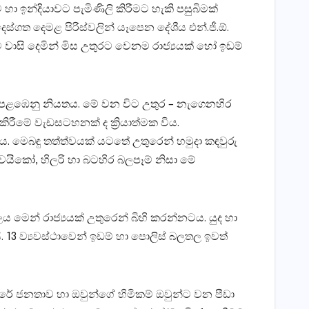
 ඉන්දියාවට පැමිණිලි කිරීමට හැකි පසුබිමක්‌
ස්‌ගත දෙමළ පිරිස්‌වලින් යෑපෙන දේශීය එන්.ජී.ඕ.
සි දෙමින් මිස උතුරට වෙනම රාජ්‍යයක්‌ හෝ ඉඩම්
සා පෙළඹෙනු නියතය. මේ වන විට උතුර – නැගෙනහිර
ු කිරීමේ වැඩසටහනක්‌ ද ක්‍රියාත්මක විය.
විය. මෙබඳු තත්ත්වයක්‌ යටතේ උතුරෙන් හමුදා කඳවුරු
වයිකෝ, හිලරි හා බටහිර බලපෑම් නිසා මේ
ලය මෙන් රාජ්‍යයක්‌ උතුරෙන් බිහි කරන්නටය. යුද හා
ි. 13 ව්‍යවස්‌ථාවෙන් ඉඩම් හා පොලිස්‌ බලතල ඉවත්
රේ ජනතාව හා ඔවුන්ගේ හිමිකම් ඔවුන්ට වන පීඩා