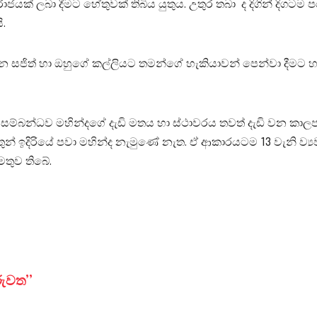
 ලබා දීමට හේතුවක්‌ තිබිය යුතුය. උතුර තබා ‍ ද දිගින් දිගටම 
.
 සජිත් හා ඔහුගේ කල්ලියට තමන්ගේ හැකියාවන් පෙන්වා දීමට
ම්බන්ධව මහින්දගේ දැඩි මතය හා ස්‌ථාවරය තවත් දැඩි වන කාලපරි
ුන් ඉදිරියේ පවා මහින්ද නැමුණේ නැත. ඒ ආකාරයටම 13 වැනි ව්‍
මතුව තිබේ.
ිරුවත”