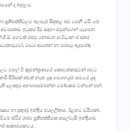
ශයෙන් ද බහුලය.
ා ප්‍රතිපත්තිවලට බලපෑම් සිදුකළ බව පෙනී යයි. මේ
ේ අවශ්‍යතාව ඉටුකර දීම සඳහා ඔවුන්ගෙන් යෑපෙන
එන්.ජී.ඕ. හෙවත් රාජ්‍ය නොවන සංවිධාන ඒ අතර
 මාධ්‍යකරුවෝ, මාධ්‍ය ආයතන හා පරපටු ඇදුරෝද
ලට වහල් වී කුමන්ත්‍රණයේ කොටස්‌කරුවන් බවට
රී පිරිසක්‌ තවත් නැත. යුද මෙහෙයුම් සමයේ යුද
න ඇති ලොකුම අභාග්‍යසම්පන්න මෝඩකම වන්නේ එන්.
 ඒ. පක්‍ෂය හා දකුණු ඉන්දීය ජයලලිතාය. ඊළඟට වයිකෝ,
 ස්‌ථිර රාජ්‍ය ප්‍රතිපත්තියක අසල්වැසි ඉන්දියාව
ෙනස්‌ ආකාරයකටය.