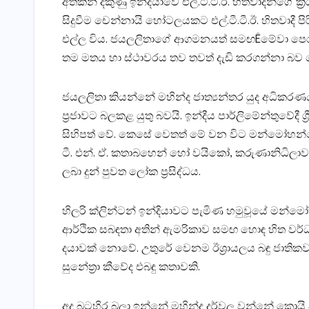
අතකින් දකුණු ඉන්දියාවේ එල්.ටී.ටී.ඊ. හිතවාදීන්ගේ ක
සිදුවීම චෙන්නායි හෝටලයකට එල්.ටී.ටී.ඊ. හිතවාදී පි
එල්ල විය. ජයලලිතාගේ ආගමනයත් සමඟÊමේවා පෙර න
තම මතය හා ස්‌ථාවරය තව තවත් දැඩි කරගන්නා බව ප
ජයලලිතා කියන්නේ මහින්ද ජාත්‍යන්තර යුද අධිකරණ
ප්‍රජාවට බලකළ යුතු බවයි. ඉන්දීය පාර්ලිමේන්තුවේදී 
සිහිපත් වේ. කෙසේ වෙතත් මේ වන විට මන්මෝහන්ගේ 
ටී. එන්. ඒ. කතාබහෙන් හෝ වයිකෝ, කරුණානිධිලා
ලබා දුන් පුවත ලෝක ප්‍රසිද්ධය.
හිලරි ක්‌ලින්ටන් ඉන්දියාවට පැමිණ හමුවූයේ මන්
ආර්ථික සබඳතා අතින් ඇමරිකාව සමඟ හොඳ හිත වර්ධ
දයාවක්‌ නොවේ. උතුරේ වෙනම ඊශ්‍රායලය බඳු ජාතිකවාද
සුනේත්‍රා කීවේද එබඳු කතාවකි.
අද බටහිර බලා ඉන්නේ මහින්ද දුර්වල වන්නේ කොයි අ