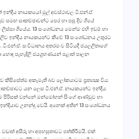
් ඉන්දීය නායකයෝ මුල් අවස්‌ථාවල ටී.එන්.ඒ.
‌ඩුව සමඟ සාකච්ඡාවන්ට පෙර හා පසු දිව ගියේ
ට ලිස්‌සා ගියේය. 13 සංශෝධනය මෙන්ම එහි ඉඩම් හා
පැහැදිලිව ඉන්දීය නායකයන්ට කීවේ 13 සංශෝධනය උතුරට
ය. ටී.එන්.ඒ. සංවිධානය අතරමංව සිටියදී ජයලලිතාගේ
ා හොඳ පැහැදිලි ජයග්‍රහණයන් පළාත් පාලන
 කිසිසේත්ම අකැමැති බව ලෝකයාටම ප්‍රත්‍යක්‍ෂ විය.
ා සාකච්ඡාවට යන ලෙස ටී.එන්.ඒ. නායකයන්ට ඉන්දීය
පිරිසක්‌ වන්නේ මන්මෝහන් සිංගේ ආණ්‌ඩුව හා
 ඉන්දියාව උනන්දු වෙයි. අනෙක්‌ අතින් 13 සංශෝධනය
වඩාත් අසීරු හා අපහසුතාවට පත්කිරීමයි. එක්‌