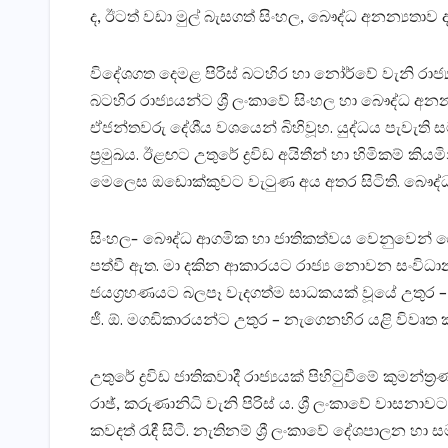
ද, ඊටත් වඩා මුල් බැසගත් සිංහල, බෞද්ධ අනන්‍යතාව
විදේශගත දෙමළ පිරිස්‌ බටහිර හා නෝර්වේ වැනි රාජ්‍ය
බටහිර රාජ්‍යයන්ට ශ්‍රී ලංකාවේ සිංහල හා බෞද්ධ 
ඒජන්තවරු දේශීය වශයෙන් බිහිවූහ. යුද්ධය පැවැති සම
ප්‍රමුඛය. ඊළඟට උතුරේ ද්‍රවිඩ අයිතීන් හා හිමිකම
මෙලෙස ඔඩොක්‌කුවට වැටුණ අය අතර සිටිති. බෞද්ධ, හි
සිංහල- බෞද්ධ ආගමික හා ජාතිකත්වය වෙනුවෙන් ව
පත්වී ඇත. මා දකින ආකාරයට රාජ්‍ය නොවන සංවිධාන ත
ජයග්‍රහණයට බලපෑ වැදගත්ම සාධකයක්‌ වූයේ උතුර 
ජී. ඕ. මගඩිකාරයන්ට උතුර – නැගෙනහිර යළි විවෘත 
උතුරේ ද්‍රවිඩ ජාතිකවාදී රාජ්‍යයක්‌ පිහිටුවීමේ කුම
රාඡ්, කරුණානිධි වැනි පිරිස්‌ ය. ශ්‍රී ලංකාවේ වාසන
කවදත් රැඳී සිටී. නැතිනම් ශ්‍රී ලංකාවේ දේශපාල