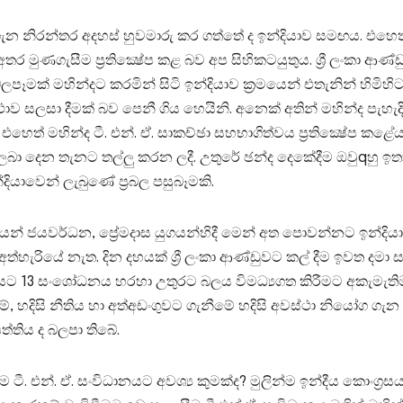
් ගැන නිරන්තර අදහස්‌ හුවමාරු කර ගත්තේ ද ඉන්දියාව සමඟය. එහෙත
මුණගැසීම ප්‍රතික්‍ෂේප කළ බව අප සිහිකටයුතුය. ශ්‍රී ලංකා ආණ්
මක්‌ මහින්දට කරමින් සිටි ඉන්දියාව ක්‍රමයෙන් එතැනින් හිමිහි
‌ථාව සලසා දීමක්‌ බව පෙනී ගිය හෙයිනි. අනෙක්‌ අතින් මහින්ද 
ෙත් මහින්ද ටී. එන්. ඒ. සාකච්ඡා සහභාගිත්වය ප්‍රතික්‍ෂේප කළේ
ම ලබා දෙන තැනට තල්ලු කරන ලදී. උතුරේ ඡන්ද දෙකේදීම ඔවුqහු ඉත
ියාවෙන් ලැබුණේ ප්‍රබල පසුබෑමකි.
ෙන් ජයවර්ධන, ප්‍රේමදාස යුගයන්හිදී මෙන් අත පොවන්නට ඉන්දියාව
්හැරියේ නැත. දින දහයක්‌ ශ්‍රී ලංකා ආණ්‌ඩුවට කල් දීම ඉවත දම
ට 13 සංශෝධනය හරහා උතුරට බලය විමධ්‍යගත කිරීමට අකැමැතිම 
 හදිසි නීතිය හා අත්අඩංගුවට ගැනීමේ හදිසි අවස්‌ථා නියෝග ගැන
පත්තිය ද බලපා තිබේ.
 එන්. ඒ. සංවිධානයට අවශ්‍ය කුමක්‌ද? මුලින්ම ඉන්දීය කොංග්‍රසය 