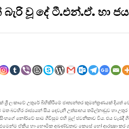
 බැරි වූ දේ ටී.එන්.ඒ. හා 
ක්‌ ශ්‍රී ලංකාවේ උතුරේ බිහිකිරීමේ ජාත්‍යන්තර කුමන්ත්‍රණයක්‌ දි
ම් මත බටහිර රාජ්‍යයන් සිය දෙවැනි උත්සාහය තමිල්නාඩුව හා උතුර
සිංහගේ නෝර්වේ සාම ගිවිසුම එහි මුල් ජවනිකාව විය. එය වැරැදී ගි
් වූ එමෙන්ම ඒකීය හා භෞමික අඛණ්‌ඩතාව කෙසේ හෝ ආරක්‍ෂා කර ග