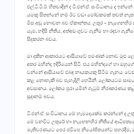
එල්.ටී.ටී.ඊ. හිතවාදීන් ද ටී.එන්.ඒ. සංවිධානය ද 
යමකු සිතන්නේ නම් ඊට වඩා මෝඩකමක්‌ තවත් නැත. ජ
මිස අඩු නොවන බව ඒකාන්තය. උතුර – නැගෙනහිර ස
යැම, හදිසි නීතිය, අත්අඩංගුවට ගැනීම හා රඳවා ගැ
සිදුකරන බවය.
මා දකින ආකාරයට ආසියාවේ පමණක්‌ නොව මුළු ල
අතර මහින්ද ඉදිරියෙන් සිටී. එය මහින්දගේ හා ඔහු
වන්නේ ආසියාවේ එබඳු නායකයකු සිටීම ගැනය. වෙනම 
කළ නොහැකි බව පැහැදිලි හෙයිනි. ලෝකයටම සාමය උද
අවසානය. ලෝකය පුරා යමින් ගැටුම් නිරාකරණය කළ එර
සූදානම් බවය.
ටී.එන්.ඒ. සංවිධානය මේ හැමදෙයක්‌ම කරන්නේ ද 
මේ වනවිට උතුරේ හා නැඟෙනහිර නීතියේ ආධිපත්‍යයේ
මැතිවරණයට පෙර ජවිපෙ නියෝජිතයන්ට පහරදීම, මැතිව