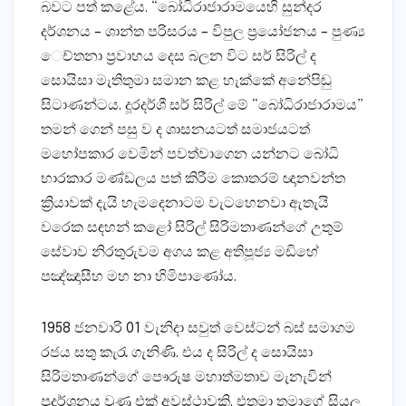
බවට පත් කළේය. “බෝධිරාජාරාමයෙහි සුන්දර
දර්ශනය – ශාන්ත පරිසරය – විපුල ප්‍රයෝජනය – පුණ්‍ය
ෙච්තනා ප්‍රවාහය දෙස බලන විට සර් සිරිල් ද
සොයිසා මැතිතුමා සමාන කළ හැක්‌කේ අනේපිඬු
සිටාණන්ටය. දූරදර්ශී සර් සිරිල් මේ “බෝධිරාජාරාමය”
තමන් ගෙන් පසු ව ද ශාසනයටත් සමාජයටත්
මහෝපකාර වෙමින් පවත්වාගෙන යන්නට බෝධි
භාරකාර මණ්‌ඩලය පත් කිරීම කොතරම් ඥානවන්ත
ක්‍රියාවක්‌ දැයි හැමදෙනාටම වැටහෙනවා ඇතැයි
වරෙක සඳහන් කළෝ සිරිල් සිරිමතාණන්ගේ උතුම්
සේවාව නිරතුරුවම අගය කළ අතිපූජ්‍ය මඩිහේ
පඤ්ඤාසීහ මහ නා හිමිපාණෝය.
1958 ජනවාරි 01 වැනිදා සවුත් වෙස්‌ටන් බස්‌ සමාගම
රජය සතු කැරැ ගැනිණි. එය ද සිරිල් ද සොයිසා
සිරිමතාණන්ගේ පෞරුෂ මහාත්මතාව මැනැවින්
ප්‍රදර්ශනය වුණු එක්‌ අවස්‌ථාවකි. එතුමා තමාගේ සියලු