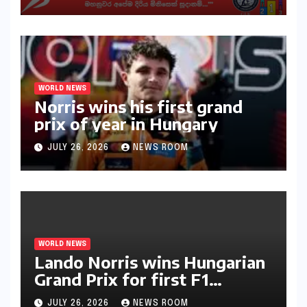
අභියෝගයකට සැරසෙයි
WORLD NEWS
Norris wins his first grand
prix of year in Hungary​​
JULY 26, 2026
NEWS ROOM
WORLD NEWS
Lando Norris wins Hungarian
Grand Prix for first F1
triumph in 2026​​
JULY 26, 2026
NEWS ROOM