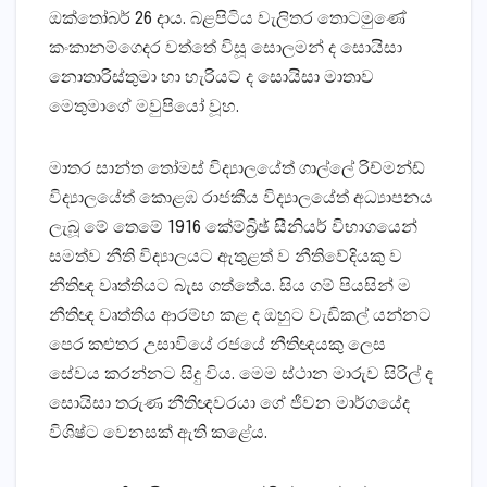
ඔක්‌තෝබර් 26 දාය. බළපිටිය වැලිතර තොටමුණේ
කංකානම්ගෙදර වත්තේ විසූ සොලමන් ද සොයිසා
නොතාරිස්‌තුමා හා හැරියට්‌ ද සොයිසා මාතාව
මෙතුමාගේ මවුපියෝ වූහ.
මාතර සාන්ත තෝමස්‌ විද්‍යාලයේත් ගාල්ලේ රිච්මන්ඩ්
විද්‍යාලයේත් කොළඹ රාජකීය විද්‍යාලයේත් අධ්‍යාපනය
ලැබූ මේ තෙමේ 1916 කේම්බ්‍රිඡ් සීනියර් විභාගයෙන්
සමත්ව නීති විද්‍යාලයට ඇතුළත් ව නීතිවේදියකු ව
නීතිඥ වෘත්තියට බැස ගත්තේය. සිය ගම් පියසින් ම
නීතිඥ වෘත්තිය ආරම්භ කළ ද ඔහුට වැඩිකල් යන්නට
පෙර කළුතර උසාවියේ රජයේ නීතිඥයකු ලෙස
සේවය කරන්නට සිදු විය. මෙම ස්‌ථාන මාරුව සිරිල් ද
සොයිසා තරුණ නීතිඥවරයා ගේ ජීවන මාර්ගයේද
විශිෂ්ට වෙනසක්‌ ඇති කළේය.