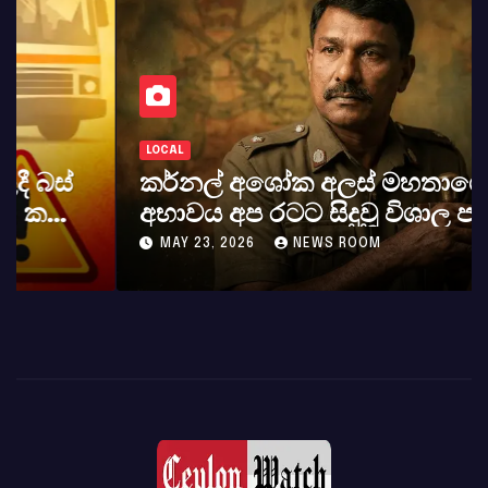
LOCAL
කර්නල් අශෝක අලස් මහතාගේ
අභාවය අප රටට සිදුවූ විශාල පාඩුවකි
MAY 23, 2026
NEWS ROOM