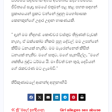
ධර්මයේ සදාතනික අගය අවබෝධ කැර ගත්තේය.
ජීවිතයේ සැඳෑ සමයේ එතුමන් පළ කළ පහත සඳහන්
ප්‍රකාශයෙන් ප්‍රකට වන්නේ බුදුනු මහෝපාසක
කෙනකුන්ගේ උදාර උදාන භාෂණයකි.
” දැන් මම නිදහස්‌. කොච්චර වස්‌තුව තිබුණත් වැඩක්‌
නැහැ. ඒ ඔක්‌කෝම නිකම් පුහු දේවල්. මම උපන්නේ
කිසිම ධනයක්‌ නැතිව. මම මැරෙන්නෙත් කිසිත්
ධනයක්‌ නැතිව. මගේ සතුට, මගේ සැනසිල්ල, “මගේ
ශක්‌තිය බුද්ධ ධර්මය යි. මා ජීවත් වන තුරු දෙවියන්
ගේ රැකවරණ මට ලැබේවි.”
තිරිකුණාමලේ ආනන්ද අනුනාහිමි
Post
ත්‍රි”මලේ ඉන්දියානු
Girl alleges sex abuse