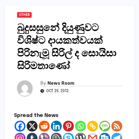
OTHER
බුදුසසුනේ දියුණුවට
විශිෂ්ට දායකත්වයක්‌
පිරිනැමූ සිරිල් ද සොයිසා
සිරිමතාණෝ
By
News Room
OCT 25, 2012
Spread the News