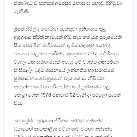
ඒකාබද්ධ ව එක්‌සත් අමරපුර මහාසංඝ සභාව පිහිටුවා
ගැනිණි.
ශ්‍රීමත් සිරිල් ද සොයිසා මැතිතුමා ඉතිහාසය තුළ
අග්‍රගණ්‍ය කීර්ති නාමයක්‌ හිමි කැර ගත් යුග පුරුෂයෙකි.
සිය පෙර පින් මහිමයෙන් ද, විශාරද ඥානයෙන් ද,
ව්‍යාපාර කළමනාකාරීත්ව කුශලතාවෙන් ද ධාර්මික ව
විශාල ධන සම්භාරයක්‌ ඉපැයූ මේ විශිෂ්ට දානපතියා
ඒ සියල්ල බුද්ධ ශාසනයේ උන්නතිය හා සමාජයේ
සුබසාධනය වෙනුවෙන් වැය කොට නිසි ධන
ආයෝජනයේ හා පරිභෝජනයේ උත්කෘෂ්ට පල
නෙළා ගෙන 1978 ජනවාරි 02 වැනි දා පරලෝ සැපත්
විය.
මේ ශ්‍රේෂ්ඨ පුරුෂයා ජීවිතය තේරුම් ගත්තේය.
ධනයෙහි තාවකාලික වටිනාකම වටහා ගත්තේය.