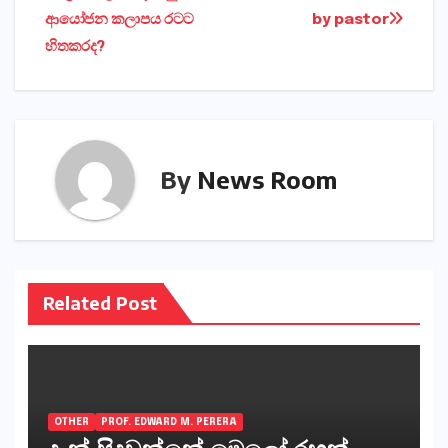
ආයෝජන කලාපය රටට
by pastor
navigation
හිතකරද?
By
News Room
Related Post
OTHER
PROF. EDWARD M. PERERA