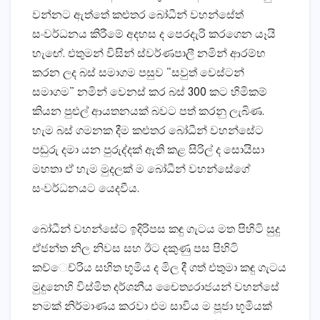
වන්නට ඇත්තේ කළුතර බෝධීන් වහන්සේත්
සංවර්ධනය කිරීමේ අදහස ද පෙරදැරි කරගෙන යෑයි
හැඟේ. එතුමන් විසින් ස්‌වර්ණපාලී නමින් ආරම්භ
කරන ලද බස්‌ සමාගම පසුව “සවුත් වෙස්‌ටන්
සමාගම” නමින් වෙනස්‌ කර බස්‌ 300 කට හිමිකම්
කියන පුළුල් ආයතනයක්‌ බවට පත් කරනු ලැබිණ.
හැම බස්‌ ගමනක දීම කළුතර බෝධීන් වහන්සේට
පඬුරු දමා යන පුරුද්දක්‌ ඇති කළ සිරිල් ද සොයිසා
මහතා ඒ හැම මුදලක්‌ ම බෝධීන් වහන්සේගේ
සංවර්ධනයට යෙදවීය.
බෝධීන් වහන්සේට ඉදිරිපස කඳු ගැටය මත පිහිටි සුදු
ඒජන්ත නිල නිවස සහ ඊට දකුණු පස පිහිටි
කච්ෙච්රිය සහිත භූමිය ද මිල දී ගත් එතුමා කඳු ගැටය
මුදුනෙහි විස්‌මිත දර්ශනීය චෛත්‍යරාජයන් වහන්සේ
නමක්‌ නිර්මාණය කරවා එම සාවිය ම පූජා භූමියක්‌