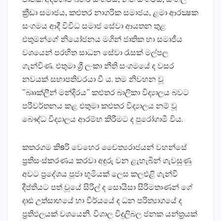
ක්‍රීඩා සමාජය, කළුතර නාගරික සමාජය, ළමා ආරක්‍ෂක
සංගමය ආදී විවිධ සමාජ සේවා ආයතන තුළ
එතුමන්ගේ නියෝජනය මගින් ජාතික හා සමාජීය
වශයෙන් පරහිත සාධන සේවා රැසක්‌ මල්පල
ගැන්විණ. එතුමා ශ්‍රී ලංකා නීති සංගමයේ ද වසර
නවයක්‌ සභාපතිවරයා වී ය. තම නිවහන වූ
“බෲක්‌ලීන් මන්දිරය” කළුතර බාලිකා විද්‍යාලය බවට
පරිවර්තනය කළ එතුමා කළුතර විද්‍යාලය නම් වූ
බෞද්ධ විද්‍යාලය ආරම්භ කිරීමට ද පුරෝගාමී විය.
කතරගම කිsරි වෙහෙර චෛත්‍යරාජයන් වහන්සේ
ප්‍රතිසංස්‌කරණය කරවා අඳුරු වන ළැහැබින් ගැවසුණු
අවට ප්‍රදේශය පූජා භූමියක්‌ ලෙස කලඑළි ගැන්වී
දීප්තියට පත් වූයේ සිරිල් ද සොයිසා සිරිමතාණන් ගේ
දෘඪ උත්සාහයේ හා වීර්යයේ ද ධන පරිත්‍යාගයේ ද
ප්‍රතිඵලයක්‌ වශයෙනි. විශාල විදුලිබල ජනක යන්ත්‍රයක්‌