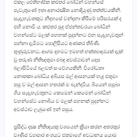
එකල ඓතිහාසික කළුතර බෝධීන් වහන්සේ
පැවැතුණේ ඉතා අනාරක්‍ෂිත නොදියුණු තත්ත්වයකිනි.
සැදැහැවතකුට නිදහසේ වන්දනා කිරීමේ පරිසරයක්‌ ද
එහි නොවී ය. කළුතර සුදු ඒජන්තවරයා බෝධීන්
වහන්සේට මලක්‌ පහනක්‌ පුදන්නට එන සැදැහැවතුන්
පන්නා දැමීමට පොලිසියට අණකර තිබිණි.
තුණුරුවනට, ආගම දහමට ඉමහත් භක්‌ත්‍යාදරයක්‌ දැක්‌
වූ තරුණ නීතිඥතුමා එබඳු අවස්‌ථාවන් දෙස
බලාසිටියේ බලවත් සංවේගයකිනි. විරෝධතා
නොතකා බෝධිය අබියස මල් ආසනයක්‌ හැදූ එතුමා
පසු ව මල් ආසන හතරක්‌ ම බැන්දවීය. බියෙන් පසුබා
ගිය සැදැහැවතුනට කෙමෙන් කෙමෙන් බෝධීන්
වහන්සේට නොබිය ව මලක්‌ පහනක්‌ පුදන්නට
අවස්‌ථාව ලැබුණේ ඉන් පසුය.
ප්‍රසිද්ධ දක්‍ෂ නීතිඥයකු වශයෙන් ක්‍රියා කරන අතරතුර
වාණිජ ව්‍යාපාර අංශයට එතුමාගේ අවධානය යොමු