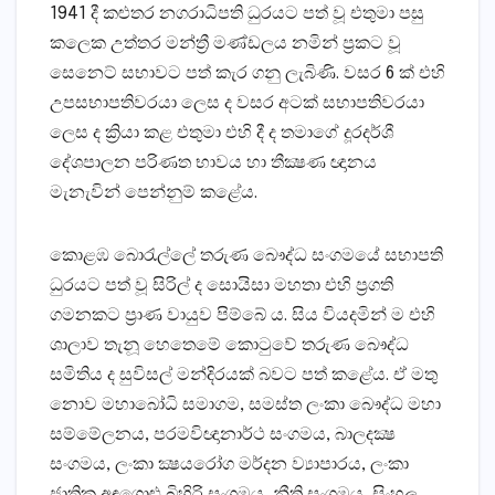
1941 දී කළුතර නගරාධිපති ධුරයට පත් වූ එතුමා පසු
කලෙක උත්තර මන්ත්‍රී මණ්‌ඩලය නමින් ප්‍රකට වූ
සෙනෙට්‌ සභාවට පත් කැර ගනු ලැබිණි. වසර 6 ක්‌ එහි
උපසභාපතිවරයා ලෙස ද වසර අටක්‌ සභාපතිවරයා
ලෙස ද ක්‍රියා කළ එතුමා එහි දී ද තමාගේ දූරදර්ශී
දේශපාලන පරිණත භාවය හා තීක්‍ෂණ ඥානය
මැනැවින් පෙන්නුම් කළේය.
කොළඹ බොරැල්ලේ තරුණ බෞද්ධ සංගමයේ සභාපති
ධුරයට පත් වූ සිරිල් ද සොයිසා මහතා එහි ප්‍රගති
ගමනකට ප්‍රාණ වායුව පිම්බේ ය. සිය වියදමින් ම එහි
ශාලාව තැනූ හෙතෙමේ කොටුවේ තරුණ බෞද්ධ
සමිතිය ද සුවිසල් මන්දිරයක්‌ බවට පත් කළේය. ඒ මතු
නොව මහාබෝධි සමාගම, සමස්‌ත ලංකා බෞද්ධ මහා
සම්මේලනය, පරමවිඥානාර්ථ සංගමය, බාලදක්‍ෂ
සංගමය, ලංකා ක්‍ෂයරෝග මර්දන ව්‍යාපාරය, ලංකා
ජාතික අඳගොළු බිහිරි සංගමය, නීති සංගමය, සිංහල