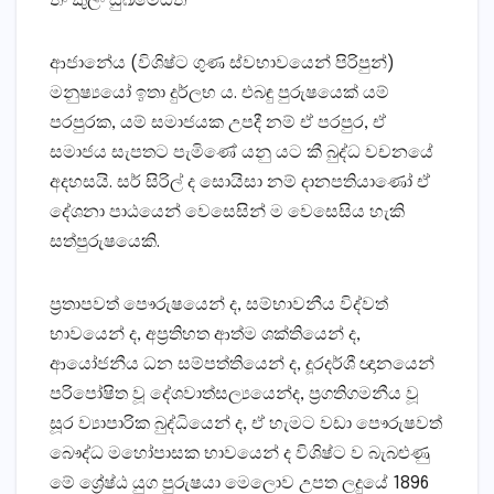
තං කුලං සුඛමේධති
ආජානේය (විශිෂ්ට ගුණ ස්‌වභාවයෙන් පිරිපුන්)
මනුෂ්‍යයෝ ඉතා දුර්ලභ ය. එබඳු පුරුෂයෙක්‌ යම්
පරපුරක, යම් සමාජයක උපදී නම් ඒ පරපුර, ඒ
සමාජය සැපතට පැමිණේ යනු යට කී බුද්ධ වචනයේ
අදහසයි. සර් සිරිල් ද සොයිසා නම් දානපතියාණෝ ඒ
දේශනා පාඨයෙන් වෙසෙසින් ම වෙසෙසිය හැකි
සත්පුරුෂයෙකි.
ප්‍රතාපවත් පෞරුෂයෙන් ද, සම්භාවනීය විද්වත්
භාවයෙන් ද, අප්‍රතිහත ආත්ම ශක්‌තියෙන් ද,
ආයෝජනීය ධන සම්පත්තියෙන් ද, දූරදර්ශී ඥානයෙන්
පරිපෝෂිත වූ දේශවාත්සල්‍යයෙන්ද, ප්‍රගතිගමනීය වූ
සූර ව්‍යාපාරික බුද්ධියෙන් ද, ඒ හැමට වඩා පෞරුෂවත්
බෞද්ධ මහෝපාසක භාවයෙන් ද විශිෂ්ට ව බැබළුණු
මේ ශ්‍රේෂ්ඨ යුග පුරුෂයා මෙලොව උපත ලදුයේ 1896