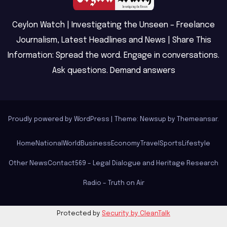
Ceylon Watch | Investigating the Unseen – Freelance
Journalism, Latest Headlines and News | Share This
Information: Spread the word. Engage in conversations.
Ask questions. Demand answers
Proudly powered by WordPress
|
Theme: Newsup by
Themeansar
.
Home
National
World
Business
Economy
Travel
Sports
Lifestyle
Other News
Contact
569 – Legal Dialogue and Heritage Research
Radio – Truth on Air
Protected by
Security by CleanTalk