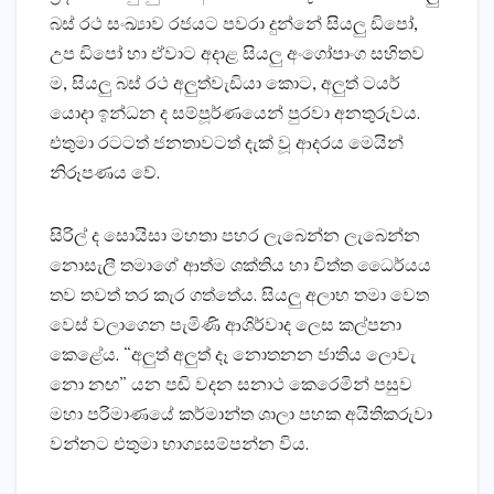
බස්‌ රථ සංඛ්‍යාව රජයට පවරා දුන්නේ සියලු ඩිපෝ,
උප ඩිපෝ හා ඒවාට අදාළ සියලු අංගෝපාංග සහිතව
ම, සියලු බස්‌ රථ අලුත්වැඩියා කොට, අලුත් ටයර්
යොදා ඉන්ධන ද සම්පූර්ණයෙන් පුරවා අනතුරුවය.
එතුමා රටටත් ජනතාවටත් දැක්‌ වූ ආදරය මෙයින්
නිරූපණය වේ.
සිරිල් ද සොයිසා මහතා පහර ලැබෙන්න ලැබෙන්න
නොසැලී තමාගේ ආත්ම ශක්‌තිය හා චිත්ත ධෛර්යය
තව තවත් තර කැර ගත්තේය. සියලු අලාභ තමා වෙත
වෙස්‌ වලාගෙන පැමිණි ආශිර්වාද ලෙස කල්පනා
කෙළේය. “අලුත් අලුත් දෑ නොතනන ජාතිය ලොවැ
නො නඟ” යන පඬි වදන සනාථ කෙරෙමින් පසුව
මහා පරිමාණයේ කර්මාන්ත ශාලා පහක අයිතිකරුවා
වන්නට එතුමා භාග්‍යසම්පන්න විය.