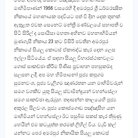
ඒමයි. අතිගරු මඩිහේ පඤ්ඤාසීහ මහානායක
මාහිමිපාණන් 1956 වසරෙහි දී අමරපුර ශ්‍රී ධර්මරක්‍ෂිත
නිකායේ මහානායක පදවියට පත් වී දින දෙක තුනක්‌
ඇතුළත එවක සෙනෙට්‌ මන්ත්‍රී මණ්‌ඩලයේ සභාපති ව
සිටි සිරිල් ද සොයිසා මහතා අභිනව මහනාහිමියන්
මුණගැසී නිකාය 23 කට විසිරී පවතින අමරපුර
නිකායේ සියලු කොටස්‌ ඒකාබද්ධ කැර දෙන ලෙස
ඉල්ලා සිටියේය. ඒ සඳහා සියලු විහාරස්‌ථානවලට
ගොස්‌ සාකච්ඡා කිරීම පිණිස ප්‍රවාහන පහසුකම්ද
සලසන ලදී. අප මහ හිමිපානෝ පූජ්‍ය කපුගම
සුමනවංශ, පූජ්‍ය වැලිගම ඤාණරතන යන මාහිමිවරුන්
සමග වගකිව යුතු සියලු ස්‌වාමීන්ද්‍රයන් වහන්සේලා
සමග සාකච්ඡා ඇරැඹූහ. තදාසන්න කාලයෙහි පූජ්‍ය
අකුරල සීලවංශ, පූජ්‍ය කොස්‌ගොඩ පඤ්ඤාසීහ යන
මාහිමියන් වහන්සේලා ඊට පසුබිම සකස්‌ කැර තිබුණු
හෙයින් එම කටයුත්ත තරමක්‌ ලිහිල් විය. වැඩි කල්
යන්නට පෙර අමරපුර නිකායික සියලු කොටස්‌