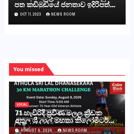
පත කඩිමුඩියේ ජනතාව ඉදිරිපත්
කරන්නේ?
OCT 11, 2023
NEWS ROOM
You missed
LOCAL
71 හැවිරිදි ප්‍රවීණ මලල ක්‍රීඩක
අතුල ශ්‍රී ලාල් මහතා කිලෝමීටර්
30ක විශේෂ මැරතන් ධාවන
AUGUST 6, 2026
NEWS ROOM