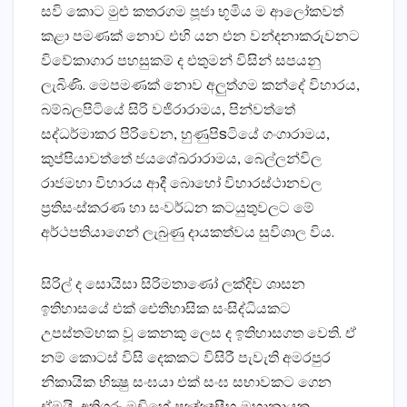
සවි කොට මුළු කතරගම පූජා භූමිය ම ආලෝකවත්
කළා පමණක්‌ නොව එහි යන එන වන්දනාකරුවනට
විවේකාගාර පහසුකම් ද එතුමන් විසින් සපයනු
ලැබිණි. මෙපමණක්‌ නොව අලුත්ගම කන්දේ විහාරය,
බම්බලපිටියේ සිරි වජිරාරාමය, පින්වත්තේ
සද්ධර්මාකර පිරිවෙන, හුණුපිsටියේ ගංගාරාමය,
කුප්පියාවත්තේ ජයශේඛරාරාමය, බෙල්ලන්විල
රාජමහා විහාරය ආදී බොහෝ විහාරස්‌ථානවල
ප්‍රතිසංස්‌කරණ හා සංවර්ධන කටයුතුවලට මේ
අර්ථපතියාගෙන් ලැබුණු දායකත්වය සුවිශාල විය.
සිරිල් ද සොයිසා සිරිමතාණෝ ලක්‌දිව ශාසන
ඉතිහාසයේ එක්‌ ඓතිහාසික සංසිද්ධියකට
උපස්‌තම්භක වූ කෙනකු ලෙස ද ඉතිහාසගත වෙති. ඒ
නම් කොටස්‌ විසි දෙකකට විසිරී පැවැති අමරපුර
නිකායික භික්‍ෂු සංඝයා එක්‌ සංඝ සභාවකට ගෙන