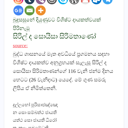
බුදුසසුනේ දියුණුවට විශිෂ්ට දායකත්වයක්‌
පිරිනැමූ
සිරිල් ද සොයිසා සිරිමතාණෝ
source:
බුද්ධ ශාසනයේ මෑත අවධියේ ප්‍රගමනය සඳහා
විශිෂ්ට දායකත්ව අනුග්‍රහයක්‌ සැලැසූ සිරිල් ද
සොයිසා සිරිමතාණන්ගේ 116 වැනි ජන්ම දිනය
හෙටට (26 වැනිදාට) යෙදේ. මේ ගුණ සමරු
ලිපිය ඒ නිමිත්තෙනි.
දුල්ලභෝ පුරිසාජඤ්ඤො
න සො සම්බත්ථ ජායති
යත්ථ සො ජායති ධීරෝ