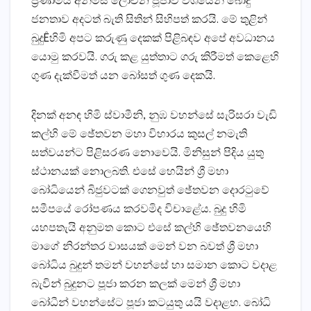
ප්‍රණාමය අනිමිස ලෝචන පූජාව වශයෙන් බොදු
ජනතාව අදටත් බැති සිතින් සිහිපත් කරයි. මේ තුළින්
බුදුÊහිමි අපට කරුණු දෙකක්‌ පිළිබඳව අපේ අවධානය
යොමු කරවයි. ගරු කළ යුත්තාට ගරු කිරීමත් කෙළෙහි
ගුණ දැක්‌වීමත් යන බෝසත් ගුණ දෙකයි.
දිනක්‌ අනඳ හිමි ස්‌වාමීනි, නුඹ වහන්සේ සැරිසරා වැඩි
කල්හි මේ ඡේතවන මහා විහාරය කුසල් නමැති
සත්වයන්ට පිළිසරණ නොවෙයි. මිනිසුන් පිදිය යුතු
ස්‌ථානයක්‌ නොලබති. එසේ හෙයින් ශ්‍රී මහා
බෝධියෙන් බිජුවටක්‌ ගෙනවුත් ඡේතවන දොරටුවේ
සමීපයේ රෝපණය කරවමිද විචාළේය. බුදු හිමි
යහපතැයි අනුමත කොට එසේ කල්හි ඡේතවනයෙහි
මාගේ නිරන්තර වාසයක්‌ මෙන් වන බවත් ශ්‍රී මහා
බෝධිය බුදුන් තමන් වහන්සේ හා සමාන කොට වදාළ
බැවින් බුදුනට පූජා කරන කලක්‌ මෙන් ශ්‍රී මහා
බෝධීන් වහන්සේට පූජා කටයුතු යයි වදාළහ. බෝධි