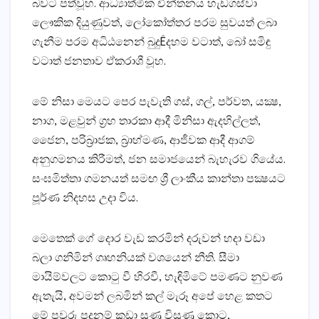
බවට පත්වූහ. ආධ්‍යාත්මික චින්තනය හැඩගස්‌වා
ලෞකික දියුණුවත්, ලෝකෝත්තර පරම සුවයත් ලබා
ගැනීම පරම අධිඨනෙන් බුදුÊදහම වටාත්, බෝ සමිඳු
වටාත් ජනතාව ඒකරාශී වූහ.
මේ නිසා මෙයට පෙර පැවැති ගස්‌, ගල්, පර්වත, යක්‍ෂ,
නාග, මළවුන් ග්‍රහ තාරකා ආදී මිනිසා ඇදහිල්ලත්,
ජෛන, පරිබ්‍රාජක, බ්‍රාහ්මණ, ආජීවක ආදී ආගම්
අනුගමනය කිරීමත්, ජන සමාජයෙන් බැහැරව ගියේය.
සංඝමිත්තා ගමනයත් සමඟ ශ්‍රී ලාංකීය කාන්තා පක්‍ෂයට
පූර්ණ නිදහස උදා විය.
මෙතෙක්‌ ගේ දොර වැඩ කරමින් දරුවන් හදා වඩා
බලා ගනිමින් ගෘහනියක්‌ වශයෙන් නීති. සීමා
මායිම්වලට කොටු වී හිරවී, හැඳිමිටේ පමණට නුවණ
ඇතැයි, අවමන් ලබමින් කල් මැරූ අපේ හෙළ කතට
මේ පවුරු පදනම් කඩා සුණු විසුණු කොට,