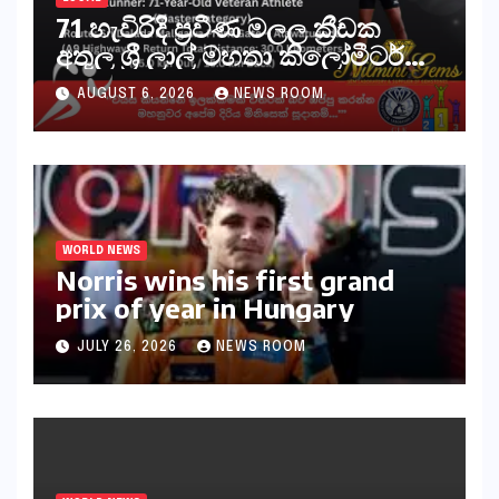
71 හැවිරිදි ප්‍රවීණ මලල ක්‍රීඩක
අතුල ශ්‍රී ලාල් මහතා කිලෝමීටර්
30ක විශේෂ මැරතන් ධාවන
AUGUST 6, 2026
NEWS ROOM
අභියෝගයකට සැරසෙයි
WORLD NEWS
Norris wins his first grand
prix of year in Hungary​​
JULY 26, 2026
NEWS ROOM