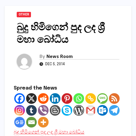
OTHER
බුදු හිමිගෙන් පුද ලද ශ්‍රී
මහා බෝධිය
By
News Room
DEC 5, 2014
Spread the News
බුදු හිමිගෙන් පුද ලද ශ්‍රී මහා බෝධිය