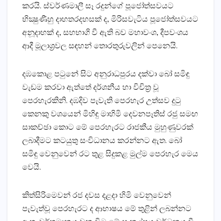
කරයි. ස්‌වර්ණමාලී සෑ රදුන්ගේ පූජෝත්සවයට
භික්‍ෂුණීහු දාහතරදහසක්‌ ද, මිරිසවැටිය පූජෝත්සවයට
අනූදාහක්‌ ද, සහභාගි වී ඇති බව මහාවංශ, දීපවංශය
ආදී මූලාශ්‍රවල සඳහන් තොරතුරුවලින් පෙනෙයි.
දඹකොළ පටුනේ සිට අනුරාධපුරය දක්‌වා බෝ සමිඳු
වැඩම කරවා ඇත්තේ දර්ශනීය හා විචිත්‍ර වූ
පෙරහැරකිනි. දඹදිව පැවැති පෙරහැර උත්සව දුටු
කෙනකු වශයෙන් මිහිඳු මාහිමි දෙවනපෑතිස්‌ රජු සමඟ
සාකච්ඡා කොට මේ පෙරහැරට රාජකීය මුහුණුවරක්‌
ලබාදීමට කටයුතු සංවිධානය කරන්නට ඇත. බෝ
සමිඳු වෙනුවෙන් රට තුළ සිදුකළ මුල්ම පෙරහැර මෙය
වෙයි.
කිත්සිරිමෙවන් රජ දවස දළදා හිමි වෙනුවෙන්
පැවැත්වූ පෙරහැරට ද ආභාෂය මේ තුළින් ලබන්නට