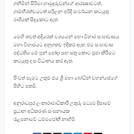
ගනිමින් සිරිමා හාමුදුරුවන්ගේ ආරක්‍ෂාවටත්,
ගාම්භීරත්වයටත් සරිලන පරිදි සංවර්ධන කටයුතු
රාශියක්‌ සිදුකොට ඇත.
මෙහි තවත් අදියරක්‌ වශයෙන් මහා විහාර සංඝාවාසය
මහා විහාරයට අනුගතව ඉදිකර ඇත. එම සංඝාවාස
පද්ධතිය මේ පුන් පෝදා සඟ සතු කොට පූජා කිරීමට
කටයුතු ද සංවිධානය කර ඇත.
පිංවත් සැමට උතුම් ජය ශ්‍රී මහා බෝධින් වහන්සේගේ
පිහිට පතමි.
අනුරාධපුර ලංකාරාමාධිකාරී උතුරු මධ්‍යම දිසාවේ
ප්‍රධාන අධිකරණ සංඝනායක
රැළපනාවේ ධම්මජෝති නාහිමි