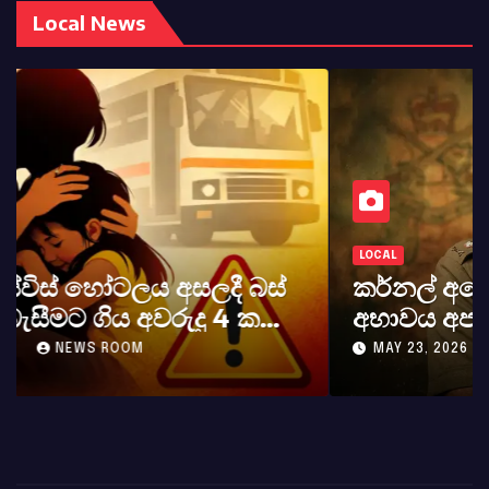
Local News
LOCAL
කර්නල් අශෝක අලස් මහතාගේ
අභාවය අප රටට සිදුවූ විශාල පාඩුවකි
MAY 23, 2026
NEWS ROOM