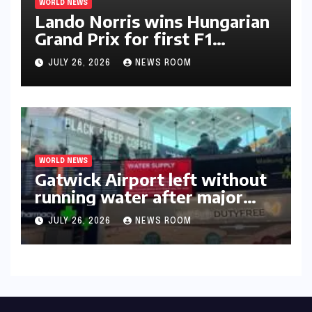
WORLD NEWS
Lando Norris wins Hungarian
Grand Prix for first F1
triumph in 2026​​
JULY 26, 2026
NEWS ROOM
WORLD NEWS
Gatwick Airport left without
running water after major
outage​​
JULY 26, 2026
NEWS ROOM