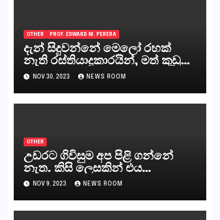
OTHER
PROF. EDWARD M. PERERA
දැන් සිදුවන්නේ මෙලෝ රහක්
නැති රස්තියාදුකාරයින්, මත් කුඩු
ගෙන්වන්නන් සහ අලෙවි
NOV 30, 2023
NEWS ROOM
කරන්නන්,කැලෑපාළුවන්, මහජන
නියෝජිතයින්
OTHER
උඩරට ගිවිසුම අප පිළි ගන්නේ
නැත. කිසි ලෙසකින් එය
නීත්‍යානුකූල ලියවිල්ලක් නො වේ.
NOV 9, 2023
NEWS ROOM
සිංහල ප්‍රතිපත්ති කේන්ද්‍රයෙන්
ජනාධිපති දැන් වූ ලිපියෙන්
කියනවාටත් වඩා අයිතියක් බෞද්ධ