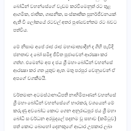
බෝධීන් වහන්සේගේ වැඩම කරවීමෙනුත් රට තුළ
ආගමික, ජාතික, ශාසනික, සංස්‌කෘතික පුනර්ජීවනයක්‌
ඇති වී ලෝකයේ රටවල් අතර පුණ්‍යවන්තම රට බවට
පත්විය.
මේ නිසාම අපේ රාජ රාජ මහාමාත්‍යාදීන් ද ගිහි පැවිදි
ජනතාව ද බෝ සමිඳු ජීවිත පූජාවෙන් ආරක්‍ෂා කර
ගත්හ. එමෙන්ම අප ද ජය ශ්‍රී මහා බෝධීන් වහන්සේ
ආරක්‍ෂා කර ගත යුතුව ඇත. මතු පරපුර වෙනුවෙන් ඒ
අපගේ වගකීමයි.
වර්තමාන අටමස්‌ථානාධිපති නාහිමිපාණන් වහන්සේ
ශ්‍රී මහා බෝධීන් වහන්සේගේ භාරකරු වශයෙන් මේ
කරුණු අවබෝධ කොට ගෙන අනුරාධපුර ජය ශ්‍රී මහා
බෝධි සංවර්ධන අරමුදලේ පදනම වූ සභාව (කමිටුව)
පත් කොට බොහෝ දෙනකුගේ ආධාර උපකාර ලබා