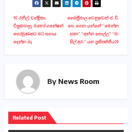
Post
රනිල්, චන්ද්‍රිකා,
මෛත්‍රීපාල වෙනුවෙන් ජ. වි.
වික්‍රමබාහු, මනෝ ගනේෂන්
පෙ. ගෙන යන්නේ “මෙන්න
navigation
පෙරමුණකට මට සහාය
සතා” “අන්න පොල්ල” “මං
දෙන්න බෑ
සිල් අරං” යන ප්‍රතිපත්තිය
By
News Room
Related Post