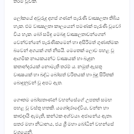
තරම් වූවකි.
ලෝකයේ අවුරුදු දහස්‌ ගණන් පැරැණි වෘක්‍ෂලතා තිබිය
හැක. එම වෘක්‍ෂලතා කාලයෙන් පමණක්‌ පැරැණි වූවෝ
විය හැක. බෝ සමිඳු මෙබඳු වෘක්‍ෂලතාවන්ගෙන්
වෙන්වන්නේ පැරැණිකමෙන් හා අසිරිමත් ගුණාත්මක
බවෙන් අගයක්‌ ගත් නිසයි. මෙතෙක්‌ ලොව පහළ වූ
ආගමික නායකයන්ට වෘක්‍ෂයක්‌ හා බැඳුන
කතාන්දරයක්‌ නොමැති තරම් ය. නමුත් ඇසතු
වෘක්‍ෂයක්‌ හා බද්ධ බෝසත් චරිතයක්‌ හා බුදු සිරිතක්‌
බොදුනුවන් වූ අපට ඇත.
ගෞතම බෝසතාණන් වහන්සේගේ උපතත් සමඟ
පහළ වූ වස්‌තු හතකි. යශෝදරාදේවිය, චන්න හා
කාළුදායි ඇමැති, කන්ථක අශ්වයා. අජානේය ඇතා.
සතර මහා නිධානය, ජය ශ්‍රී මහා බෝධීන් වහන්සේ
වශයෙනි.