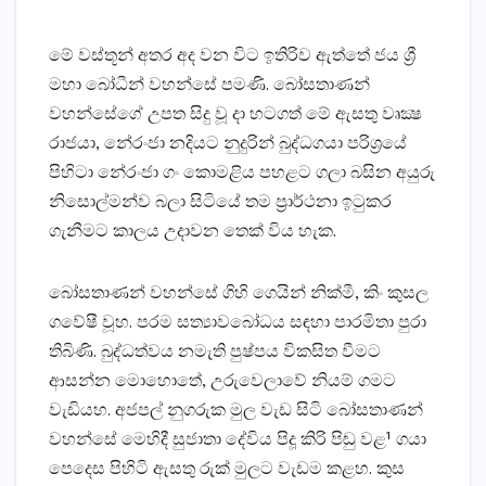
මේ වස්‌තූන් අතර අද වන විට ඉතිරිව ඇත්තේ ජය ශ්‍රී
මහා බෝධීන් වහන්සේ පමණි. බෝසතාණන්
වහන්සේගේ උපත සිදු වූ දා හටගත් මේ ඇසතු වෘක්‍ෂ
රාජයා, නේරංජා නදියට නුදුරින් බුද්ධගයා පරිශ්‍රයේ
පිහිටා නේරංජා ගං කොමළිය පහළට ගලා බසින අයුරු
නිසොල්මන්ව බලා සිටියේ තම ප්‍රාර්ථනා ඉටුකර
ගැනීමට කාලය උදාවන තෙක්‌ විය හැක.
බෝසතාණන් වහන්සේ ගිහි ගෙයින් නික්‌මී, කිං කුසල
ගවේෂී වූහ. පරම සත්‍යාවබෝධය සඳහා පාරමිතා පුරා
තිබිණි. බුද්ධත්වය නමැති පුෂ්පය විකසිත වීමට
ආසන්න මොහොතේ, උරුවෙලාවේ නියම් ගමට
වැඩියහ. අජපල් නුගරුක මුල වැඩ සිටි බෝසතාණන්
වහන්සේ මෙහිදී සුජාතා දේවිය පිදූ කිරි පිඬු වළ¹ ගයා
පෙදෙස පිහිටි ඇසතු රුක්‌ මුලට වැඩම කළහ. කුස