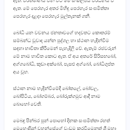
ඇත. වර්තමානය වන විට මේ සංකල්පය වර්ධනය වී
ඇත. මේ පෙරහැර අතර මිහිඳු පෙරහැර සංඝමිත්තා
පෙරහැර දළදා පෙරහැර මුල්තැනක්‌ ගනී.
බෝධි යන වචනය ජනතාවගේ හදවතට කොතරම්
සම්බන්ධ වූවාද යන්න පුද්ගල හා ස්‌ථාන හැඳින්වීම
සඳහා භාවිතා කිරීමෙන් පැහැදිලි වේ. ඇතැම් රජවරුන්
මේ නාම භාවිත කොට ඇත. ඒ අය අතරේ සිරිසඟබෝ,
අග්ගබෝධි, කුඩා අක්‌බෝ, පැසළු අග්බෝ, බෝධිගුප්ත
අය වූහ.
ස්‌ථාන නාම හැඳින්වීමේදී බෝතලේ, බෝවල,
බෝපිටිය, බෝගම්බර, බෝරුක්‌ගමුව ආදී නාම
බොහෝ වෙති.
මෙබඳු පින්බර පුන් පොහෝ දිනක සංඝමිත්තා රහත්
මෙහෙණින් වහන්සේගේ වැඩම කරවීමෙනුත් ශ්‍රී මහා