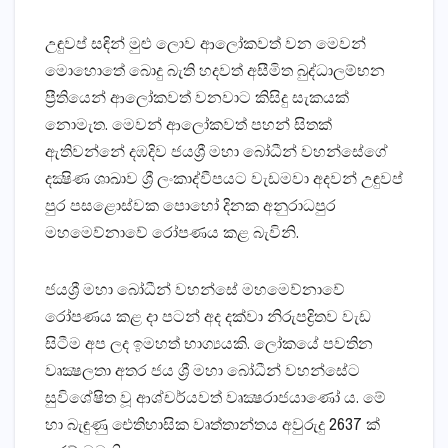
උඳුවප් සඳින් මුළු ලොව ආලෝකවත් වන මෙවන්
මොහොතේ බොදු බැති හදවත් අසීමිත බුද්ධාලම්භන
ප්‍රීතියෙන් ආලෝකවත් වනවාට කිසිදු සැකයක්‌
නොමැත. මෙවන් ආලෝකවත් පහන් සිතක්‌
ඇතිවන්නේ දඹදිව ජයශ්‍රී මහා බෝධීන් වහන්සේගේ
දක්‍ෂිණ ශාඛාව ශ්‍රී ලංකාද්වීපයට වැඩමවා අදවන් උඳුවප්
පුර පසළොස්‌වක පොහෝ දිනක අනුරාධපුර
මහමෙව්නාවේ රෝපණය කළ බැවිනි.
ජයශ්‍රී මහා බෝධීන් වහන්සේ මහමෙව්නාවේ
රෝපණය කළ දා පටන් අද දක්‌වා නිරුපද්‍රිතව වැඩ
සිටීම අප ලද ඉමහත් භාග්‍යයකි. ලෝකයේ පවතින
වෘක්‍ෂලතා අතර ජය ශ්‍රී මහා බෝධීන් වහන්සේට
සුවිශේෂිත වූ ආශ්චර්යවත් වෘක්‍ෂරාජයාණෝ ය. මේ
හා බැඳුණු ඓතිහාසික වෘත්තාන්තය අවුරුදු 2637 ක්‌