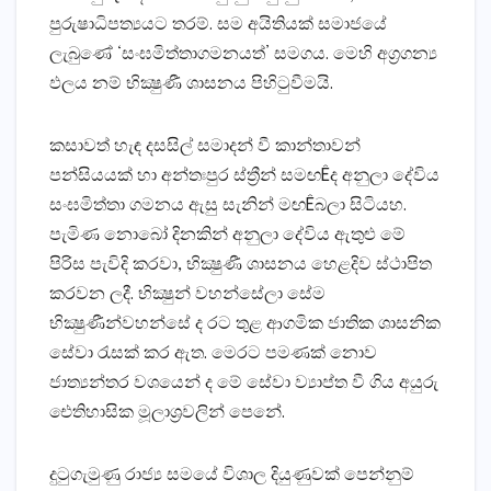
පුරුෂාධිපත්‍යයට තරම්. සම අයිතියක්‌ සමාජයේ
ලැබුණේ ‘සංඝමිත්තාගමනයත්’ සමගය. මෙහි අග්‍රගන්‍ය
ඵලය නම් භික්‍ෂුණී ශාසනය පිහිටුවීමයි.
කසාවත් හැඳ දසසිල් සමාදන් වී කාන්තාවන්
පන්සියයක්‌ හා අන්තඃපුර ස්‌ත්‍රීන් සමඟÊද අනුලා දේවිය
සංඝමිත්තා ගමනය ඇසු සැනින් මඟÊබලා සිටියහ.
පැමිණ නොබෝ දිනකින් අනුලා දේවිය ඇතුළු මේ
පිරිස පැවිදි කරවා, භික්‍ෂුණී ශාසනය හෙළදිව ස්‌ථාපිත
කරවන ලදී. භික්‍ෂුන් වහන්සේලා සේම
භික්‍ෂුණීන්වහන්සේ ද රට තුළ ආගමික ජාතික ශාසනික
සේවා රැසක්‌ කර ඇත. මෙරට පමණක්‌ නොව
ජාත්‍යන්තර වශයෙන් ද මේ සේවා ව්‍යාප්ත වී ගිය අයුරු
ඓතිහාසික මූලාශ්‍රවලින් පෙනේ.
දුටුගැමුණු රාජ්‍ය සමයේ විශාල දියුණුවක්‌ පෙන්නුම්