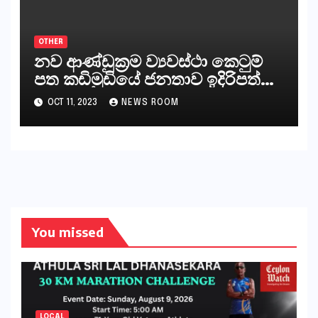
අපට ඇත.
OTHER
නව ආණ්ඩුක්‍රම ව්‍යවස්ථා කෙටුම්
පත කඩිමුඩියේ ජනතාව ඉදිරිපත්
කරන්නේ?
OCT 11, 2023
NEWS ROOM
You missed
LOCAL