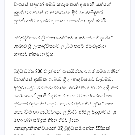
වංශයේ සඳහන් මෙම කරුණෙන් ද පෙනී යන්නේ
බුදුන් වහන්සේ ඒ අවස්‌ථාවේදීත් බෝසමිඳුගේ
පූජනීයත්වය ඉස්‌මතු කොට පෙන්නා දුන් බවයි.
ජම්බුද්වීපයේ ශ්‍රී මහා බෝධීන්වහන්සේගේ දක්‍ෂිණ
ශාඛාව ශ්‍රී ලංකාද්වීපයට ලැබීම තරම් රටවැසියා
භාග්‍යවන්තයෝ වූහ.
බුද්ධ වර්ෂ 236 වැන්නේ සංඝමිත්තා රහත් මෙහෙණින්
වහන්සේ දක්‍ෂිණ ශාඛාව ශ්‍රී ලංකාද්වීපයට වැඩමවා
අනුරාධපුර මහමෙව්නාවේ රෝපණය කරන ලදී. මේ
කාර්යයෙහිලා මිහිඳු මහ රහතන් වහන්සේගේ හා
දම්සෝ රජුගේත් දෙවනපෑතිස්‌ රජුගේත් පූර්ණ මඟ
පෙන්වීම හා ආශිර්වාදය ලැබිණි. නිමල බුදුදහමත්, ශ්‍රී
මහා බෝ සමිඳුත් නිසා රටවැසියා
ගතානුගතිකත්වයෙන් මිදී බුද්ධි සම්පන්න පිරිසක්‌