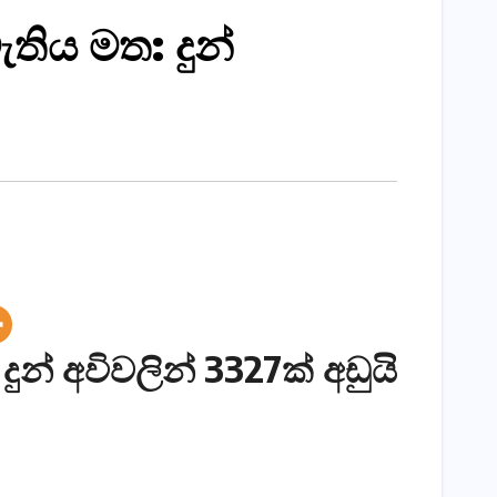
තිය මත: දුන්
න් අවිවලින් 3327ක් අඩුයි