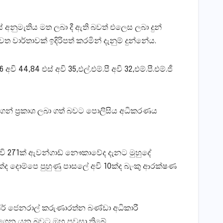
නුමැතිය මත ලබා දී ඇති බවත් එලෙස ලබා දුන්
ත වාර්තාවක් ඉදිරිපත් කරමින් දැනුම් දුන්නේය.
,84 එස් අවි 35,එල්.එම්.පී අවි 32,එම්.පී.එම්.ජී
න් ප්‍රකාශ ලබා ගත් බවට පොලිසිය අධිකරණ‍ය
අවි 271ක් ඇවන්ගාඩ් නෞකාවේද දැනට මුහුදේ
ක්ද දොම්පෙ පුහුණු පාසලේ අවි 10ක්ද බැංකු ආරක්ෂණ
ජර් ජෙනරාල් කරුණාරත්න බණ්ඩා අධිකාරී
ගෙන යන බවට ඔහු පවසා තිබේ.