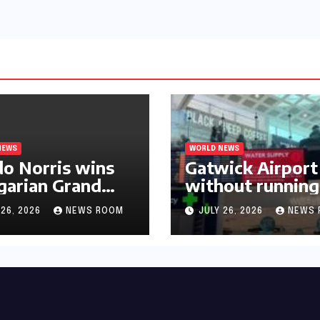
බෞද්ධ අපට ඇත.
NEWS
WORLD NEWS
o Norris wins
Gatwick Airport 
arian Grand
without running
 for first F1
water after maj
 26, 2026
NEWS ROOM
JULY 26, 2026
NEWS 
mph in 2026​​
outage​​