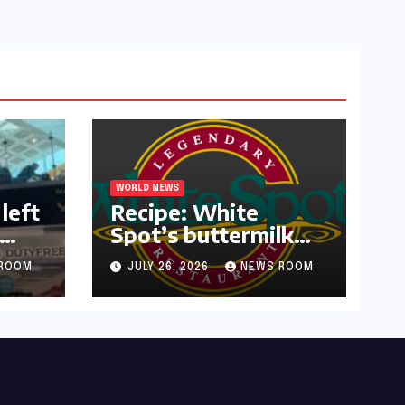
WORLD NEWS
left
Recipe: White
Spot’s buttermilk
or
waffles and
ROOM
JULY 26, 2026
NEWS ROOM
blueberry compote​
Amy Judd​