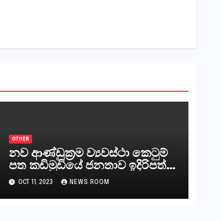
OTHER
නව ආණ්ඩුක්‍රම ව්‍යවස්ථා කෙටුම්
පත කඩිමුඩියේ ජනතාව ඉදිරිපත්
කරන්නේ?
OCT 11, 2023
NEWS ROOM