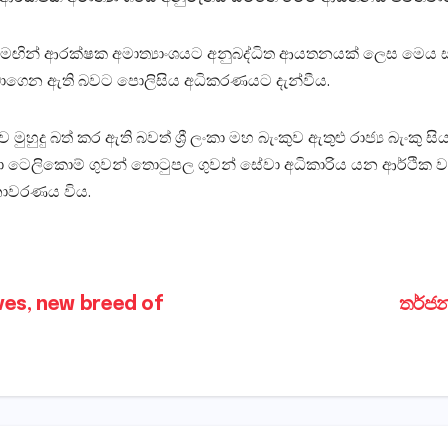
්‍රය මඟින් ආරක්ෂක අමාත්‍යාංශයට අනුබද්ධිත ආයතනයක් ලෙස මෙය
ලබාගෙන ඇති බවට පොලිසිය අධිකරණයට දැන්වීය.
ව මුහුදු බත් කර ඇති බවත් ශ්‍රී ලංකා මහ බැංකුව ඇතුළු රාජ්‍ය බැංකු
ංකා ටෙලිකොම් ගුවන් තොටුපල ගුවන් සේවා අධිකාරිය යන ආර්ථික 
නාවරණය විය.
ves, new breed of
තර්ජන