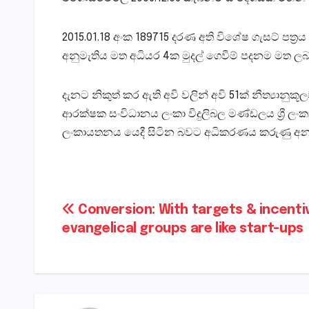
2015.01.18 අංක 189715 දරණ අති විශේෂ ගැසට් පත
අනුමැතිය මත අධියර 4ක මුදල් ගෙවීම් පදනම මත 
දැනට නිකුත් කර ඇති අවි වලින් අවි 51ක් නීත්‍යානුකූල
ආරක්ෂක සංවිධානය ලංකා විදුලිබල මණ්ඩලය ශ්‍රී ල
ලංකායතනය යෙදී සිටින බවට අධිකරණය කරුණු අ
Post
Conversion: With targets & incenti
evangelical groups are like start-ups
navigation