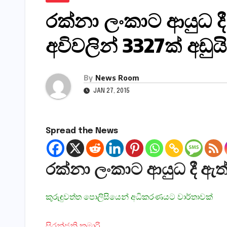
රක්නා ලංකාට ආයුධ දී
අවිවලින් 3327ක් අඩුයි
By
News Room
JAN 27, 2015
Spread the News
රක්නා ලංකාට ආයුධ දී ඇත්
කුරුඳුවත්ත පොලිසියෙන් අධිකරණයට වාර්තාවක්
සිරන්ජනි කුමාරි