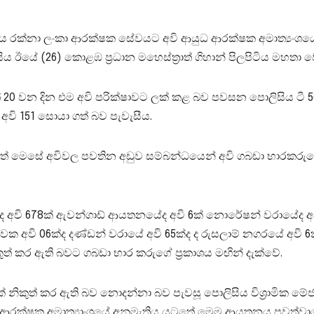
 රක්නා ලංකා ආරක්ෂක සේවයට අවි ආයුධ ආරක්ෂක අමාත්‍යංශයේ අ
ය ඊයේ (26) කොළඹ ප්‍රධාන මහෙස්ත්‍රාත් ගිහාන් පිලපිටිය මහතා වෙ
වන දින එම අවි පරික්ෂාවට ලක් කළ බව පවසන පොලිසිය ටී 56 අවි 44
ු අවි 151 සොයා ගත් බව පැවැසීය.
වත් මෙසේ අවිවල පවතින අඩුව සම්බන්ධයෙන් අවි ගබඩා භාරකරුගෙ
ාවේද අවි 678ක් ඇවන්ගාඩ් ආයතනයේද අවි 6ක් නොරේෂන් වරායේද 
වක අවි 06ක්ද දණ්ඩන් වරායේ අවි 65ක්ද ද රුසලාම් නගරයේ අවි 6
ිකුත් කර ඇති බවට ගබඩා භාර කරුගේ ප්‍රකාශය මඟින් දැක්වේ.
නිකුත් කර ඇති බව නොදන්නා බව පැවසූ පොලිසිය විශ්‍රාමික මේ
් ආරක්ෂක අමාත්‍යාංශයේ අනුමැතිය යටතේ මෙම ආයතනය පවත්වා