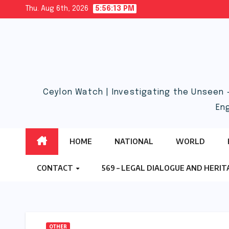
Skip
Thu. Aug 6th, 2026
5:56:14 PM
to
content
Ceylon Watch | Investigating the Unseen 
En
HOME
NATIONAL
WORLD
CONTACT
569 – LEGAL DIALOGUE AND HERI
OTHER