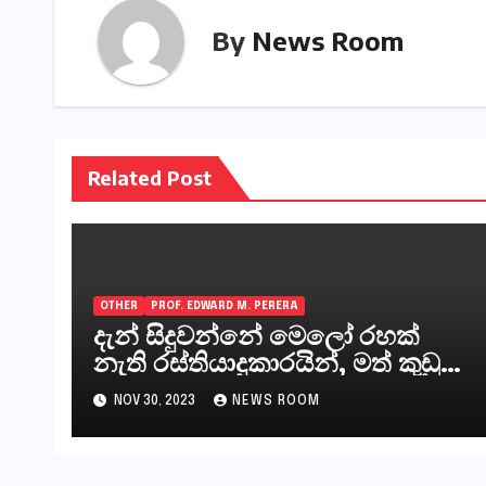
By
News Room
Related Post
OTHER
PROF. EDWARD M. PERERA
දැන් සිදුවන්නේ මෙලෝ රහක්
නැති රස්තියාදුකාරයින්, මත් කුඩු
ගෙන්වන්නන් සහ අලෙවි
NOV 30, 2023
NEWS ROOM
කරන්නන්,කැලෑපාළුවන්, මහජන
නියෝජිතයින්