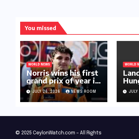
You missed
WORLD NEWS
WORLD 
Norris wins his first
Land
grand prix of year in
Hung
Hungary​​
Prix
JULY 26, 2026
NEWS ROOM
JULY
triu
© 2025 CeylonWatch.com – All Rights