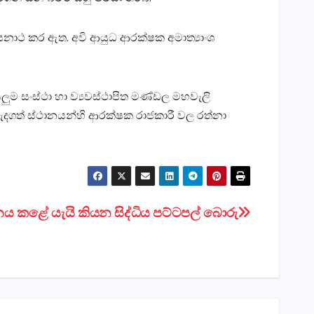
 සනාථ කර ඇත. අවි ආයුධ ආරක්ෂක අමාත්‍යාංශ
 සියලුම සංස්ථා හා ව්‍යවස්ථාපිත මණ්ඩල මහවැලි
වැදගත් ස්ථානයන්හි ආරක්ෂක රාජකාරී වල රත්නා
ය කළේ යැයි කියන සිද්ධිය පට්ටපල් බොරු