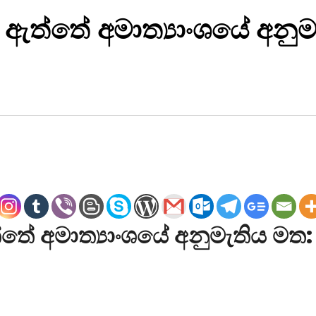
 ඇත්තේ අමාත්‍යාංශයේ අනුමැ
තේ අමාත්‍යාංශයේ අනුමැතිය මත: දු