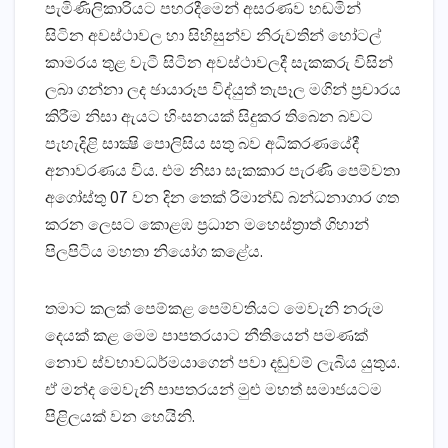
පැමිණිලිකාරියට පහරදීමෙන් අසරණව හඬමින්
සිටින අවස්‌ථාවල හා සිහිසුන්ව නිරුවතින් හෝටල්
කාමරය තුළ වැටී සිටින අවස්‌ථාවලදී සැකකරු විසින්
ලබා ගන්නා ලද ඡායාරූප විද්යුත් තැපෑල මගින් ප්‍රචාරය
කිරීම නිසා ඇයට හිංසනයක්‌ සිදුකර තිබෙන බවට
පැහැදිළි සාක්‍ෂි පොලිසිය සතු බව අධිකරණයේදී
අනාවරණය විය. එම නිසා සැකකාර පැරණි පෙම්වතා
අගෝස්‌තු 07 වන දින තෙක්‌ රිමාන්ඩ් බන්ධනාගාර ගත
කරන ලෙසට කොළඹ ප්‍රධාන මහෙස්‌ත්‍රාත් ගිහාන්
පිලපිටිය මහතා නියෝග කළේය.
තමාට කලක්‌ පෙම්කළ පෙම්වතියට මෙවැනි නරුම
දෙයක්‌ කළ මෙම පාපතරයාට නීතියෙන් පමණක්‌
නොව ස්‌වභාවධර්මයාගෙන් පවා දඬුවම් ලැබිය යුතුය.
ඒ මන්ද මෙවැනි පාපතරයන් මුළු මහත් සමාජයටම
පිළිලයක්‌ වන හෙයිනි.