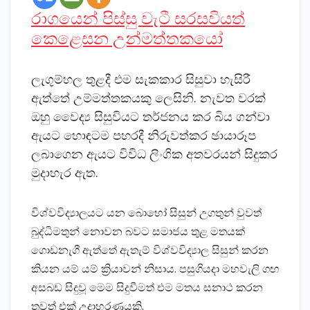
රාගයෙන් පිස්‌සු වැටී සරසවියත්
කෙළෙසන උන්මත්තකයෝ
ලැගුම්හල තුළදී එම සැකකාර සිසුවා හැසිරී
ඇත්තේ උම්මත්තකයකු ලෙසිනි. නැවත වරක්‌
ඔහු වෛද්‍ය සිසුවියට තර්ජනය කර බිය ගන්වා
ඇයට හොඳටම පහරදී නිරුවත්කර ඡායාරූප
ලබාගෙන ඇයට විවිධ ලිංගික අතවරයන් සිදුකර
මුදාහැර ඇත.
විශ්වවිද්‍යාලයට යන බොහෝ සිසුන් උගතුන් වුවත්
බුද්ධිමතුන් නොවන බවට සමාජය තුළ මතයක්‌
ගොඩනැගී ඇත්තේ ඇතැම් විශ්වවිද්‍යාල සිසුන් කරන
කියන යම් යම් ක්‍රියාවන් නිසාය. පසුගියදා මහවැලි ගඟ
අසබඩ සිදුවූ මෙම සිදුවීමත් එම මතය සනාථ කරන
තවත් එක්‌ උදාහරණයකි.