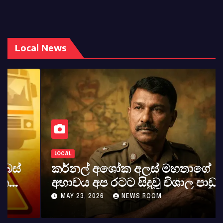
Local News
LOCAL
කර්නල් අශෝක අලස් මහතාගේ
අභාවය අප රටට සිදුවූ විශාල පාඩුවකි
MAY 23, 2026
NEWS ROOM