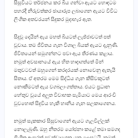
සිසුවියට තර්ජනය කර බිය ගන්වා ඇයට හොඳටම
පහරදී නිරුවත්කර ඡායාරූප ලබාගෙන ඇයට විවිධ
ලිංගික අතවරයන් සිදුකර මුදාහැර ඇත.
සිදුවූ දෙයින් ඇය මහත් බියටත් ලැඡ්ජාවටත් පත්
වූවාය. තම ජීවිතය ගැන විශාල බියක්‌ ඇයට දැනුණි.
ජීවිතයෙන් සමුගන්නට පවා ඇය තීරණය කළාය.
නමුත් අවසානයේ ඇය හිත හාදාගත්තේ මින්
මතුවටවත් ඔහුගෙන් කරදරයක්‌ නොවෙනු ඇතැයි
සිතාය. ඒ අතරම මෙම සිද්ධිය ගැන කිසිවකුටත්
නොකීමටත් ඇය වගබලා ගත්තාය. එයට ප්‍රධාන
හේතුව වූයේ අලුත විවාහක සැමියාට මෙය ආරංචි
වුවහොත් සිදුවිය හැකි හානිය ගැන සලකාගෙනය.
නමුත් සැකකාර සිසුවාගෙන් ඇයට ගැලවිල්ලක්‌
නොලැබුණි. ඔහු නිතරම යෝජනා කළේ තමා සමගද
ලිංගික ඇසුරක්‌ පවත්වාගෙන යන ලෙසටයි. නමුත්