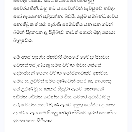
වෛද්‍ය ශිෂ්‍යාව සමග සිටියේ නොසංසිඳුනු
වෛරයකිනි. ඔහු තම යහළුවන්ටත් පැවසුවේ කවදා
හෝ ඇයගෙන් පළිගන්නා බවයි. ප්‍රේම සම්බන්ධතාවය
නොතිබුණත් තම පැරැණි පෙම්වතිය යන එන ගමන්
බිමන් සිදුකරන දැ පිළිබඳව කාටත් හොරා ඔහු සොයා
බැලුවේය.
මේ අතර පසුගිය ජනවාරි මාසයේ වෛද්‍ය සිසුවිය
වෙනත් තරුණයකු සමග විවාහ ගිවිස ගත්තේ
දෙමාපියන් ගෙනා විවාහ යෝජනාවකට අනුවය.
මෙය සැලවීමත් සමග දණ්‌ඩෙන් පහර කෑ නාගයකු
සේ උරණ වූ සැකකාර සිසුවා ඇයට නොයෙක්‌
තර්ජන ගර්ජන කරන්නට විය. සමහර අවස්‌ථාවල
පරුෂ වචනයෙන් බැණ ඇයට අයුතු යෝජනාද ගෙන
ආවේය. ඇය මේ සියලු කරදර කිසිවෙකුටත් නොකියා
ඉවසාගෙන සිටියාය.