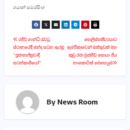
ගයාන් සමරසිංහ
Post
රජිව් ගාන්ධි රැවටූ
පොලිස්‌පතිවරයාට
ස්‌ථානයේදී ඡන්ද සටන ඇරඹූ
ඇමරිකාවෙන් ඔත්තුවක්‌ මහ
navigation
“ප්‍රජාතන්ත්‍රවාදී
කුඩු රජා මුජහීඩ් සොයා ගිය
සටන්කාමියෝ”
නාකොටික්‌ මෙහෙයුම
By
News Room