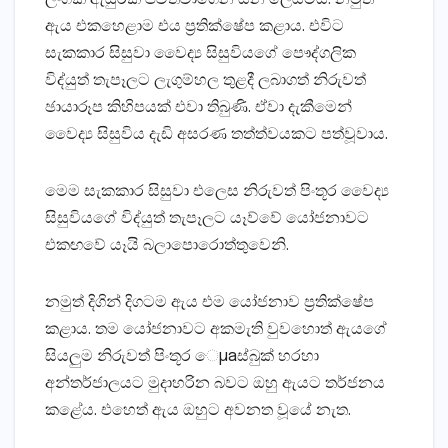
ඇය එකහෙළාම එය ප්‍රතික්‌ෂේප කළාය. එවිට
සැකකාර සිසුවා වෛද්‍ය සිසුවියගේ පෞද්ගලික
විද්යුත් තැපෑලට ලැගුම්හල තුළදී ලබාගත් නිරුවත්
ඡායාරූප කිහිපයක්‌ එවා තිබුණි. ඒවා දැකීමෙන්
වෛද්‍ය සිසුවිය දැඩි අසරණ තත්ත්වයකට පත්වූවාය.
මෙම සැකකාර සිසුවා එලෙස නිරුවත් පිංතූර වෛද්‍ය
සිසුවියගේ විද්යුත් තැපෑලට යෑව්වේ යෝජනාවට
එකඟවේ යෑයි බලාපොරොත්තුවෙනි.
නමුත් දිගින් දිගටම ඇය එම යෝජනාව ප්‍රතික්‌ෂේප
කළාය. තම යෝජනාවට අකමැති වුවහොත් ඇයගේ
සියලුම නිරුවත් පිංතූර ෙµaස්‌බුක්‌ හරහා
අන්තර්ජාලයට මුදාහරින බවට ඔහු ඇයට තර්ජනය
කළේය. එහෙත් ඇය ඔහුට අවනත වූයේ නැත.