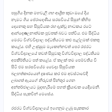
පසුගිය දිනක මහවැලි ගඟ ආශ්‍රිත කුඩා ඔයේ දිය
නෑමට ගිය පේරාදෙණිය සරසවියේ සිසුන් කිහිප
දෙනෙකු සහ සිසුවියක රඟ දැක්‌වූ නාටකය රටේ
ආන්දොaලනාත්මක පුවතක්‌ බවට පත්විය. එම සිද්ධිය
මෙරට විශ්වවිද්‍යාල පද්ධතියටම කළු පැල්ලමක්‌ එකතු
කළේය. එහි උණුසුම මැකෙන්නවත් පෙර රජරට
විශ්වවිද්‍යාලයේ තවත් සිසුවකු විශ්වවිද්‍යාල පද්ධතියම
අපකීර්තියට පත් කළේය. ඒ කලක්‌ තම පෙම්වතිය වී
සිටි එම සරසවියේම වෛද්‍ය සිසුවියක
බලහත්කාරයෙන් දූෂණය කර එම අවස්‌ථාවේදී
ලබාගත් ඇයගේ නිරුවත් පින්තූර ගෙන
අන්තර්ජාලයට මුදාහැරීමේ පහත් ක්‍රියාවක යෙදීමෙනි.
සිද්ධිය සැකවින් මෙසේය.
රජරට විශ්වවිද්‍යාලයේ ඉගෙනුම ලැබූ සැකකාර