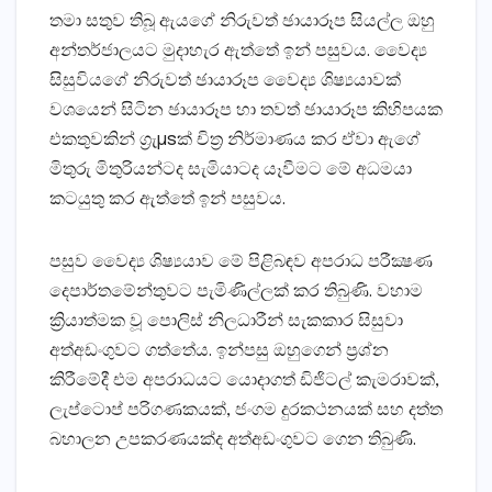
තමා සතුව තිබූ ඇයගේ නිරුවත් ඡායාරූප සියල්ල ඔහු
අන්තර්ජාලයට මුදාහැර ඇත්තේ ඉන් පසුවය. වෛද්‍ය
සිසුවියගේ නිරුවත් ඡායාරූප වෛද්‍ය ශිෂ්‍යයාවක්‌
වශයෙන් සිටින ඡායාරූප හා තවත් ඡායාරූප කිහිපයක
එකතුවකින් ග්‍රැµsක්‌ චිත්‍ර නිර්මාණය කර ඒවා ඇගේ
මිතුරු මිතුරියන්ටද සැමියාටද යෑවීමට මේ අධමයා
කටයුතු කර ඇත්තේ ඉන් පසුවය.
පසුව වෛද්‍ය ශිෂ්‍යයාව මේ පිළිබඳව අපරාධ පරීක්‍ෂණ
දෙපාර්තමේන්තුවට පැමිණිල්ලක්‌ කර තිබුණි. වහාම
ක්‍රියාත්මක වූ පොලිස්‌ නිලධාරීන් සැකකාර සිසුවා
අත්අඩංගුවට ගත්තේය. ඉන්පසු ඔහුගෙන් ප්‍රශ්න
කිරීමේදී එම අපරාධයට යොදාගත් ඩිජිටල් කැමරාවක්‌,
ලැප්ටොප් පරිගණකයක්‌, ජංගම දුරකථනයක්‌ සහ දත්ත
බහාලන උපකරණයක්‌ද අත්අඩංගුවට ගෙන තිබුණි.