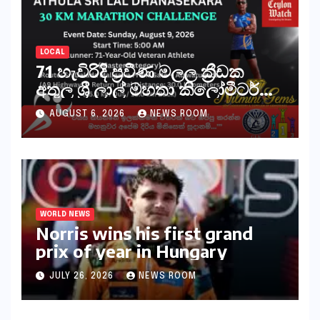
LOCAL
71 හැවිරිදි ප්‍රවීණ මලල ක්‍රීඩක
අතුල ශ්‍රී ලාල් මහතා කිලෝමීටර්
30ක විශේෂ මැරතන් ධාවන
AUGUST 6, 2026
NEWS ROOM
අභියෝගයකට සැරසෙයි
WORLD NEWS
Norris wins his first grand
prix of year in Hungary​​
JULY 26, 2026
NEWS ROOM