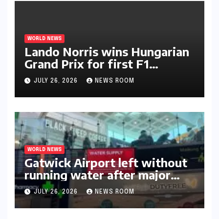
WORLD NEWS
Lando Norris wins Hungarian
Grand Prix for first F1
triumph in 2026​​
JULY 26, 2026
NEWS ROOM
WORLD NEWS
Gatwick Airport left without
running water after major
outage​​
JULY 26, 2026
NEWS ROOM