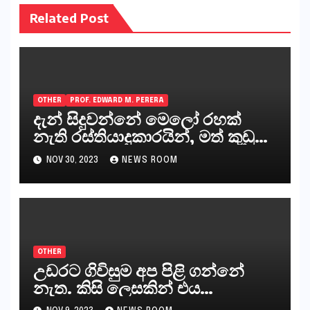
Related Post
OTHER
PROF. EDWARD M. PERERA
දැන් සිදුවන්නේ මෙලෝ රහක්
නැති රස්තියාදුකාරයින්, මත් කුඩු
ගෙන්වන්නන් සහ අලෙවි
NOV 30, 2023
NEWS ROOM
කරන්නන්,කැලෑපාළුවන්, මහජන
නියෝජිතයින්
OTHER
උඩරට ගිවිසුම අප පිළි ගන්නේ
නැත. කිසි ලෙසකින් එය
නීත්‍යානුකූල ලියවිල්ලක් නො වේ.