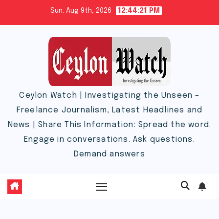
Skip
Sun. Aug 9th, 2026
12:44:22 PM
to
content
Ceylon Watch | Investigating the Unseen –
Freelance Journalism, Latest Headlines and
News | Share This Information: Spread the word.
Engage in conversations. Ask questions.
Demand answers