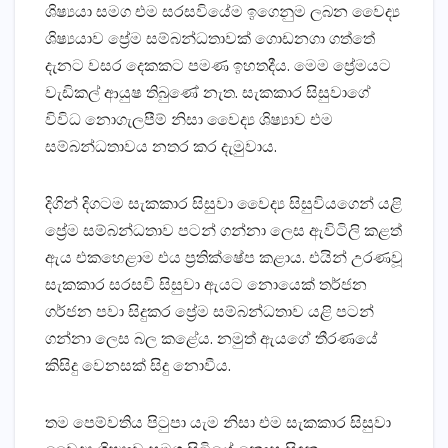
ශිෂ්‍යයා සමග එම සරසවියේම ඉගෙනුම ලබන වෛද්‍ය
ශිෂ්‍යයාව ප්‍රේම සම්බන්ධතාවක්‌ ගොඩනගා ගත්තේ
දැනට වසර දෙකකට පමණ ඉහතදීය. මෙම ප්‍රේමයට
වැඩිකල් ආයුෂ තිබුණේ නැත. සැකකාර සිසුවාගේ
විවිධ නොගැලපීම් නිසා වෛද්‍ය ශිෂ්‍යාව එම
සම්බන්ධතාවය නතර කර දැමුවාය.
දිගින් දිගටම සැකකාර සිසුවා වෛද්‍ය සිසුවියගෙන් යළි
ප්‍රේම සම්බන්ධතාව පටන් ගන්නා ලෙස ඇවිටිලි කළත්
ඇය එකහෙළාම එය ප්‍රතික්‌ෂේප කළාය. එයින් උරණවූ
සැකකාර සරසවි සිසුවා ඇයට නොයෙක්‌ තර්ජන
ගර්ජන පවා සිදුකර ප්‍රේම සම්බන්ධතාව යළි පටන්
ගන්නා ලෙස බල කළේය. නමුත් ඇයගේ තීරණයේ
කිසිදු වෙනසක්‌ සිදු නොවීය.
තම පෙම්වතිය පිටුපා යැම නිසා එම සැකකාර සිසුවා