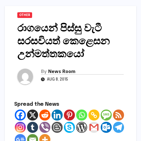
OTHER
රාගයෙන් පිස්‌සු වැටී
සරසවියත් කෙළෙසන
උන්මත්තකයෝ
By
News Room
AUG 8, 2015
Spread the News