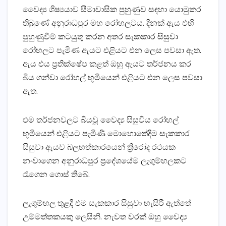
වෛද්‍ය ශිෂ්‍යයාව සීමාවාසික පුහුණුව සඳහා යොමුකර
තිබුණේ අනුරාධපුර මහ රෝහලටය. දිනක්‌ ඇය එහි
පුහුණුවීම් කටයුතු කරන අතර සැකකාර සිසුවා
රෝහලට පැමිණ ඇයට එළියට එන ලෙස පවසා ඇත.
ඇය එය ප්‍රතික්‌ෂේප කළත් ඔහු ඇයට තර්ජනය කර
බිය ගන්වා රෝහල් භූමියෙන් එළියට එන ලෙස පවසා
ඇත.
එම තර්ජනවලට බියවූ වෛද්‍ය සිසුවිය රෝහල්
භූමියෙන් එළියට පැමිණි මොහොතේදීම සැකකාර
සිසුවා ඇයව බලහත්කාරයෙන් ත්‍රිරෝද රථයක
නංවාගෙන අනුරාධපුර ප්‍රදේශයේම ලැගුම්හලකට
රැගෙන ගොස්‌ තිබේ.
ලැගුම්හල තුළදී එම සැකකාර සිසුවා හැසිරී ඇත්තේ
උම්මත්තකයකු ලෙසිනි. නැවත වරක්‌ ඔහු වෛද්‍ය