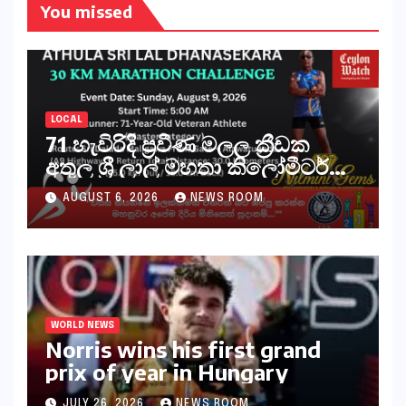
You missed
LOCAL
71 හැවිරිදි ප්‍රවීණ මලල ක්‍රීඩක
අතුල ශ්‍රී ලාල් මහතා කිලෝමීටර්
30ක විශේෂ මැරතන් ධාවන
AUGUST 6, 2026
NEWS ROOM
අභියෝගයකට සැරසෙයි
WORLD NEWS
Norris wins his first grand
prix of year in Hungary​​
JULY 26, 2026
NEWS ROOM