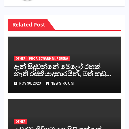
Related Post
OTHER
PROF. EDWARD M. PERERA
දැන් සිදුවන්නේ මෙලෝ රහක්
නැති රස්තියාදුකාරයින්, මත් කුඩු
ගෙන්වන්නන් සහ අලෙවි
NOV 30, 2023
NEWS ROOM
කරන්නන්,කැලෑපාළුවන්, මහජන
නියෝජිතයින්
OTHER