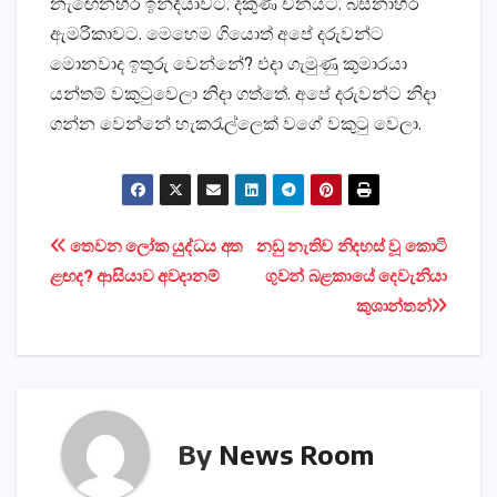
නැඟෙනහිර ඉන්දියාවට. දකුණ චීනයට. බස්‌නාහිර
ඇමරිකාවට. මෙහෙම ගියොත් අපේ දරුවන්ට
මොනවාද ඉතුරු වෙන්නේ? එදා ගැමුණු කුමාරයා
යන්තම් වකුටුවෙලා නිදා ගත්තේ. අපේ දරුවන්ට නිදා
ගන්න වෙන්නේ හැකරැල්ලෙක්‌ වගේ වකුටු වෙලා.
Post
තෙවන ලෝක යුද්ධය අත
නඩු නැතිව නිදහස්‌ වූ කොටි
ළඟද? ආසියාව අවදානම්
ගුවන් බළකායේ දෙවැනියා
navigation
කුශාන්තන්
By
News Room