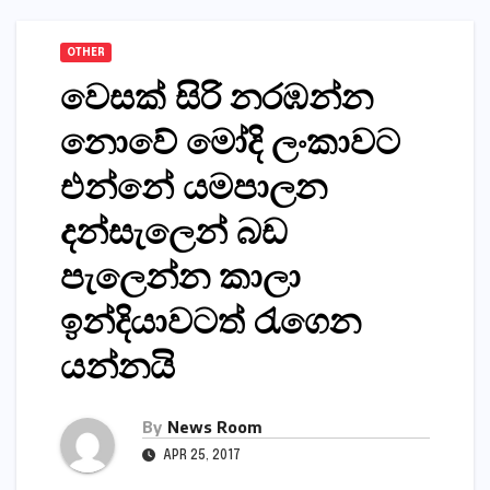
OTHER
වෙසක්‌ සිරි නරඹන්න
නොවේ මෝදි ලංකාවට
එන්නේ යමපාලන
දන්සැලෙන් බඩ
පැලෙන්න කාලා
ඉන්දියාවටත් රැගෙන
යන්නයි
By
News Room
APR 25, 2017