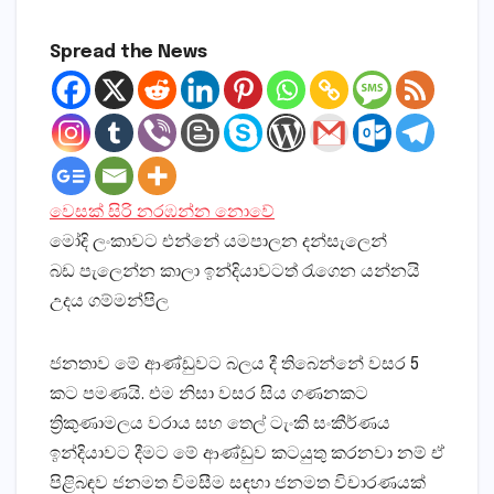
Spread the News
වෙසක්‌ සිරි නරඹන්න නොවේ
මෝදි ලංකාවට එන්නේ යමපාලන දන්සැලෙන්
බඩ පැලෙන්න කාලා ඉන්දියාවටත් රැගෙන යන්නයි
උදය ගම්මන්පිල
ජනතාව මේ ආණ්‌ඩුවට බලය දී තිබෙන්නේ වසර 5
කට පමණයි. එම නිසා වසර සිය ගණනකට
ත්‍රිකුණාමලය වරාය සහ තෙල් ටැංකි සංකීර්ණය
ඉන්දියාවට දීමට මේ ආණ්‌ඩුව කටයුතු කරනවා නම් ඒ
පිළිබඳව ජනමත විමසීම සඳහා ජනමත විචාරණයක්‌