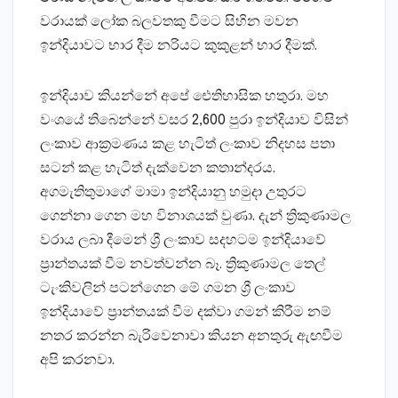
වරායක්‌ ලෝක බලවතකු වීමට සිහින මවන
ඉන්දියාවට භාර දීම නරියට කුකුළන් භාර දීමක්‌.
ඉන්දියාව කියන්නේ අපේ ඓතිහාසික හතුරා. මහ
වංශයේ තිබෙන්නේ වසර 2,600 පුරා ඉන්දියාව විසින්
ලංකාව ආක්‍රමණය කළ හැටිත් ලංකාව නිදහස පතා
සටන් කළ හැටිත් දැක්‌වෙන කතාන්දරය.
අගමැතිතුමාගේ මාමා ඉන්දියානු හමුදා උතුරට
ගෙන්නා ගෙන මහ විනාශයක්‌ වුණා. දැන් ත්‍රිකුණාමල
වරාය ලබා දීමෙන් ශ්‍රී ලංකාව සදහටම ඉන්දියාවේ
ප්‍රාන්තයක්‌ වීම නවත්වන්න බෑ. ත්‍රිකුණාමල තෙල්
ටැංකිවලින් පටන්ගෙන මේ ගමන ශ්‍රී ලංකාව
ඉන්දියාවේ ප්‍රාන්තයක්‌ වීම දක්‌වා ගමන් කිරීම නම්
නතර කරන්න බැරිවෙනාවා කියන අනතුරු ඇඟවීම
අපි කරනවා.