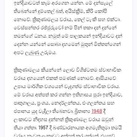
ඉන්දියාවටත් කෑම අරගෙන යන්න. මේ දන්සැලේ
තිබෙන්නේ දුම්තෙල් බත්, අයිස්‌ක්‍රීම්, කිරි කෝපි
නොවේ. ත්‍රිකුණාමලය වරාය, තෙල් ටැංකි සහ එක්‌ටා.
වෙස්‌සන්තර රඡ්ජුරුවෝ නම් පින් තකා දන් දුන්නේ
තමන්ගේ ධනය. නමුත් මේ පාලකයන් ඉන්දියාවට දන්
දෙන්න යන්නේ සොබා දහමෙන් මුතුන් මිත්තන්ගෙන්
අපට ලැබුණු උරුමය.
ත්‍රිකුණාමලය කියන්නේ ලොව විශිෂ්ටතම ස්‌වාභාවික
වරාය දහයෙන් එකක්‌ පමණක්‌ නොවේ. ආසියාවේ
උපාය මාර්ගික වශයෙන් වැදගත්ම ස්‌වාභාවික වරාය.
මේ වරාය අත්පත් කර ගන්න ඉතිහාසය පුරා ඉන්දියාව,
පෘතුගාලය, ප්‍රංශය, නෙදර්ලන්තය, එංගලන්තය සහ
ජපානය යුද වැදිලා තිබෙනවා. බ්‍රිතාන්‍ය
1948
දී
ලංකාවට නිදහස දුන්නත් ත්‍රිකුණාමල වරාය ඔවුන්
තියා ගත්තා. 1957 දී බණ්‌ඩාරනායක අගමැතිතුමා තමයි
වරාය නැවත ලංකාවට අත්පත් කර ගත්තේ. එහෙව්