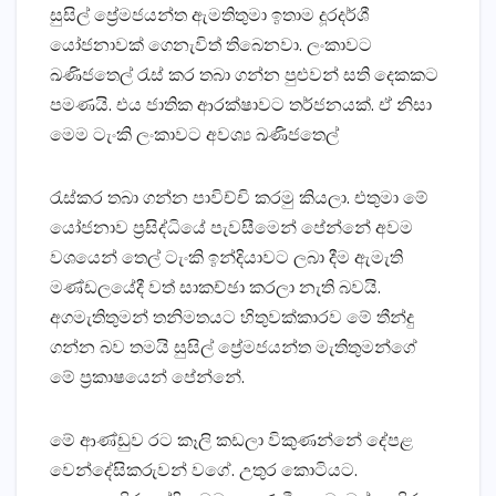
සුසිල් ප්‍රේමජයන්ත ඇමතිතුමා ඉතාම දූරදර්ශී
යෝජනාවක්‌ ගෙනැවිත් තිබෙනවා. ලංකාවට
ඛණිජතෙල් රැස්‌ කර තබා ගන්න පුළුවන් සති දෙකකට
පමණයි. එය ජාතික ආරක්‌ෂාවට තර්ජනයක්‌. ඒ නිසා
මෙම ටැංකි ලංකාවට අවශ්‍ය ඛණිජතෙල්
රැස්‌කර තබා ගන්න පාවිච්චි කරමු කියලා. එතුමා මේ
යෝජනාව ප්‍රසිද්ධියේ පැවසීමෙන් පේන්නේ අවම
වශයෙන් තෙල් ටැංකි ඉන්දියාවට ලබා දීම ඇමැති
මණ්‌ඩලයේදී වත් සාකච්ඡා කරලා නැති බවයි.
අගමැතිතුමන් තනිමතයට හිතුවක්‌කාරව මේ තීන්දු
ගන්න බව තමයි සුසිල් ප්‍රේමජයන්ත මැතිතුමන්ගේ
මේ ප්‍රකාෂයෙන් පේන්නේ.
මේ ආණ්‌ඩුව රට කෑලි කඩලා විකුණන්නේ දේපළ
වෙන්දේසිකරුවන් වගේ. උතුර කොටියට.