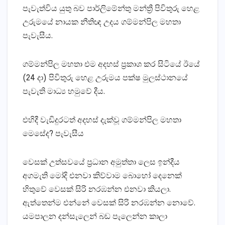
පැවැත්විය යුතු බව පාර්ලිමේන්තු මන්ත්‍රී පිවිතුරු හෙළ
උරුමයේ නායක නීතිඥ උදය ගම්මන්පිල මහතා
පැවැසීය.
ගම්මන්පිල මහතා එම අදහස්‌ ප්‍රකාශ කර සිටියේ ඊයේ
(24 දා) පිවිතුරු හෙළ උරුමය පක්‌ෂ මුලස්‌ථානයේ
පැවැති මාධ්‍ය හමුවේ දීය.
එහිදී වැඩිදුරටත් අදහස්‌ දැක්‌වූ ගම්මන්පිල මහතා
මෙසේද? පැවැසීය
වෙසක්‌ උත්සවයේ ප්‍රධාන අමුත්තා ලෙස ඉන්දීය
අගමැති මෝදි එනවා කිව්වාම බොහෝ දෙනෙක්‌
හිතුවේ වෙසක්‌ සිරි නරඹන්න එනවා කියලා.
ඇත්තෙන්ම එන්නේ වෙසක්‌ සිරි නරඹන්න නොවේ.
යමපාලන දන්සැලෙන් බඩ පැලෙන්න කාලා