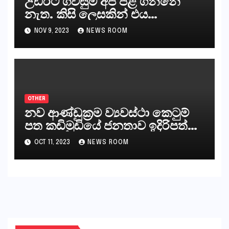
උඩරට ගිවිසුම අප පිළි ගන්නේ
නැත. කිසි ලෙසකින් එය
නීත්‍යානුකූල ලියවිල්ලක් නො වේ.
NOV 9, 2023
NEWS ROOM
සිංහල ප්‍රතිපත්ති කේන්ද්‍රයෙන්
ජනාධිපති දැන් වූ ලිපියෙන්
කියනවාටත් වඩා අයිතියක් බෞද්ධ
අපට ඇත.
OTHER
නව ආණ්ඩුක්‍රම ව්‍යවස්ථා කෙටුම්
පත කඩිමුඩියේ ජනතාව ඉදිරිපත්
කරන්නේ?
OCT 11, 2023
NEWS ROOM