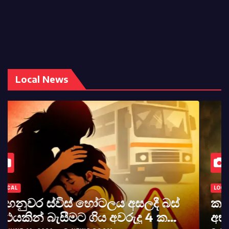
Local News
LOCAL
කර්නල් අශෝක අලස් මහතාගේ
අභාවය අප රටට සිදුවූ විශාල පාඩුවකි