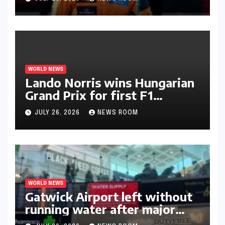
WORLD NEWS
Lando Norris wins Hungarian
Grand Prix for first F1
triumph in 2026​​
JULY 26, 2026
NEWS ROOM
WORLD NEWS
Gatwick Airport left without
running water after major
outage​​