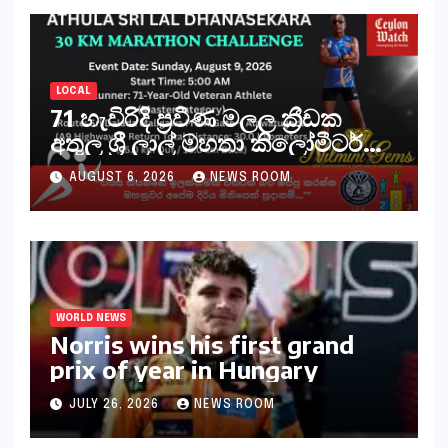
LOCAL
71 හැවිරිදි ප්‍රවීණ මලල ක්‍රීඩක
අතුල ශ්‍රී ලාල් මහතා කිලෝමීටර්
30ක විශේෂ මැරතන් ධාවන
AUGUST 6, 2026
NEWS ROOM
අභියෝගයකට සැරසෙයි
WORLD NEWS
Norris wins his first grand
prix of year in Hungary​​
JULY 26, 2026
NEWS ROOM