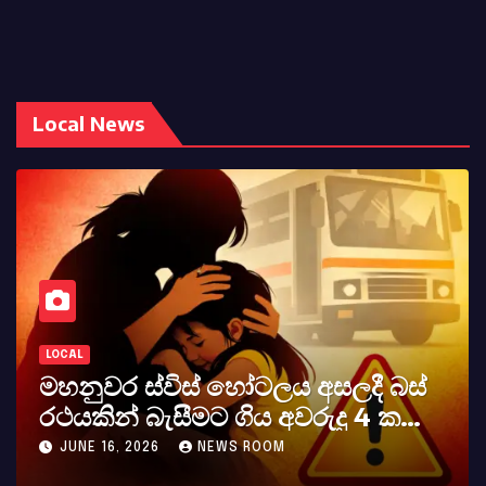
Local News
LOCAL
LO
මහනුවර ස්විස් හෝටලය අසලදී බස්
ක
රථයකින් බැසීමට ගිය අවරුදු 4 ක
අභ
මවක් සහ දියණියක් වැටේ
JUNE 16, 2026
NEWS ROOM