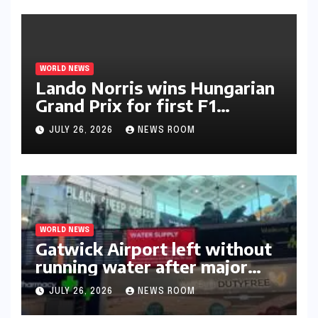
WORLD NEWS
Lando Norris wins Hungarian
Grand Prix for first F1
triumph in 2026​​
JULY 26, 2026
NEWS ROOM
WORLD NEWS
Gatwick Airport left without
running water after major
outage​​
JULY 26, 2026
NEWS ROOM