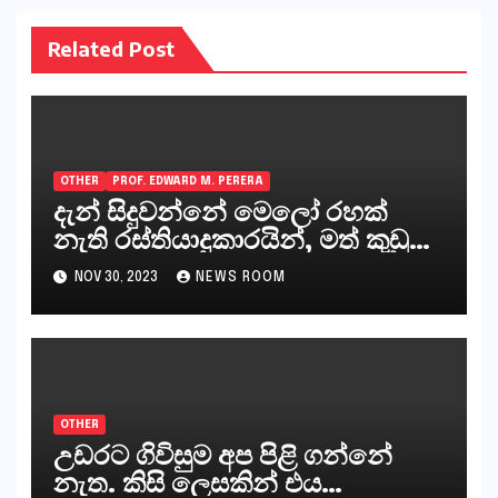
Related Post
OTHER
PROF. EDWARD M. PERERA
දැන් සිදුවන්නේ මෙලෝ රහක්
නැති රස්තියාදුකාරයින්, මත් කුඩු
ගෙන්වන්නන් සහ අලෙවි
NOV 30, 2023
NEWS ROOM
කරන්නන්,කැලෑපාළුවන්, මහජන
නියෝජිතයින්
OTHER
උඩරට ගිවිසුම අප පිළි ගන්නේ
නැත. කිසි ලෙසකින් එය