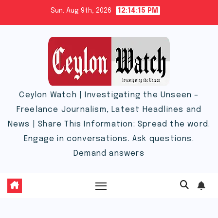
Skip
Sun. Aug 9th, 2026
12:14:16 PM
to
content
Ceylon Watch | Investigating the Unseen –
Freelance Journalism, Latest Headlines and
News | Share This Information: Spread the word.
Engage in conversations. Ask questions.
Demand answers