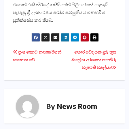
එහෙත් එකී නිර්දේශ කිසිසේත් පිළිගන්නේ නැතැයි
පැවැසූ ශ්‍රී ලංකා රජය රෝම සම්මුතියට එකඟවීම
ප්‍රතික්‌ෂේප කර තිබේ.
Post
ප්‍රංශ කොටි නායක රීගන්
හොර වෙද යකැදුරු භූත
ඝාතනය වේ
බලේයා අරගෙන තකතීරු
navigation
වැටෙති වලේයා!
By
News Room