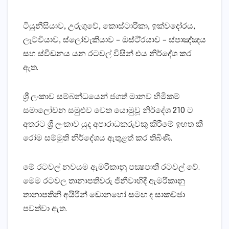
ටියුනීසියාව, උරුගුවේ, කොස්‌ටාරිකා, ඉක්‌වදෝරය,
ලැට්‌වියාව, ස්‌ලෝවැකියාව – ඔස්‌ටි්‍රයාව – ස්‌පාඤ්ඤය
සහ ස්‌වීඩනය යන රටවල් විසින් එය නිර්දේශ කර
ඇත.
ශ්‍රී ලංකාව සම්බන්ධයෙන් ජගත් මානව හිමිකම්
සමාලෝචන සමුළුව වෙත යොමුවූ නිර්දේශ 210 ට
අතරට ශ්‍රී ලංකාව යුද අපාරාධකරුවකු කිරීමේ ඉහත කී
රෝම සම්මුති නිර්දේශය ඇතුළත් කර තිබිණි.
මේ රටවල් නවයම ඇමරිකානු පක්‍ෂපාතී රටවල් වේ.
මෙම රටවල තානාපතිවරු ජිනීවාහිදී ඇමරිකානු
තානාපතිනි අයිරින් ඩොනහෝ සමඟ ද සාකච්ඡා
පවත්වා ඇත.