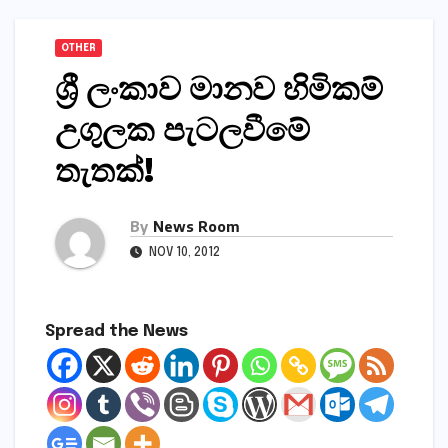
OTHER
ශ්‍රී ලංකාව මානව හිමිකම්
උගුලක පැටලවීමේ
තැතක්‌!
By
News Room
NOV 10, 2012
Spread the News