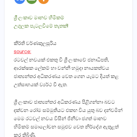
ශ්‍රී ලංකාව මානව හිමිකම්
උගුලක පැටලවීමේ තැතක්‌!
කීර්ති වර්ණකුලසූරිය
source:
රටවල් නවයක්‌ එකතු වී ශ්‍රී ලංකාවේ ජනාධිපති,
ආරක්‌ෂක ලේකම් හා වන්නි හමුදා නායකත්වය
ජාත්‍යන්තර අධිකරණය වෙත ගෙන යැමට දියත් කළ
උත්සාහයක්‌ ව්‍යර්ථ වී ඇත.
ශ්‍රී ලංකාව ජාත්‍යන්තර අධිකරණය පිළිගන්නා බවට
දක්‌වන රෝම සම්මුතියට එකඟ විය යුතු බව දන්වමින්
මෙම රටවල් නවය විසින් ජිනීවා ජගත් මානව
හිමිකම් සමාලෝචන සමුළුව වෙත නිර්දේශ ඇතුළත්
කර තිබිණි.