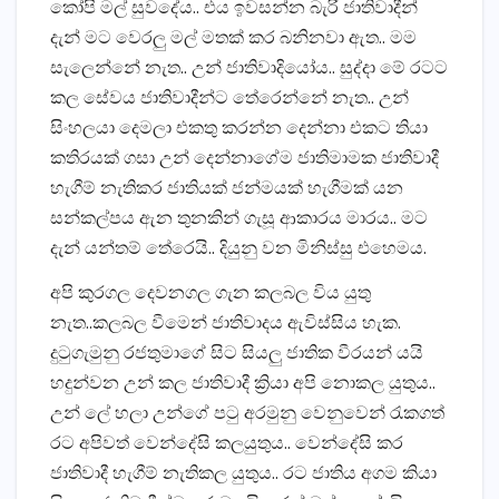
කෝපි මල් සුවදේය.. එය ඉවසන්න බැරි ජාතිවාදීන්
දැන් මට වෙරලු මල් මතක් කර බනිනවා ඇත.. මම
සැලෙන්නේ නැත.. උන් ජාතිවාදියෝය.. සුද්දා මේ රටට
කල සේවය ජාතිවාදීන්ට තේරෙන්නේ නැත.. උන්
සිංහලයා දෙමලා එකතු කරන්න දෙන්නා එකට තියා
කතිරයක් ගසා උන් දෙන්නාගේම ජාතිමාමක ජාතිවාදී
හැගීම් නැතිකර ජාතියක් ජන්මයක් හැගීමක් යන
සන්කල්පය ඇන තුනකින් ගැසූ ආකාරය මාරය.. මට
දැන් යන්තම් තේරෙයි.. දියුනු වන මිනිස්සු එහෙමය.
අපි කුරගල දෙවනගල ගැන කලබල විය යුතු
නැත..කලබල වීමෙන් ජාතිවාදය ඇවිස්සිය හැක.
දුටුගැමුනු රජතුමාගේ සිට සියලු ජාතික වීරයන් යයි
හදුන්වන උන් කල ජාතිවාදී ක්‍රියා අපි නොකල යුතුය..
උන් ලේ හලා උන්ගේ පටු අරමුනු වෙනුවෙන් රැකගත්
රට අපිවත් වෙන්දේසි කලයුතුය.. වෙන්දේසි කර
ජාතිවාදී හැගීම් නැතිකල යුතුය.. රට ජාතිය අගම කියා