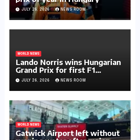
JULY 26, 2026
NEWS ROOM
WORLD NEWS
Lando Norris wins Hungarian
Grand Prix for first F1
triumph in 2026​​
JULY 26, 2026
NEWS ROOM
WORLD NEWS
Gatwick Airport left without