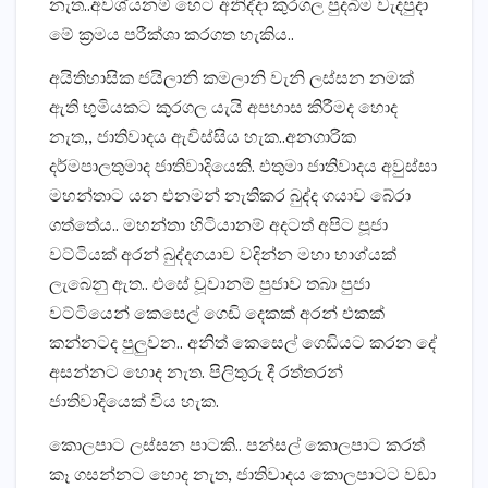
නැත..අවශ්යනම් හෙට අනිද්දා කුරගල පුදබිම වැදපුදා
මේ ක්‍රමය පරීක්ශා කරගත හැකිය..
අයිතිහාසික ජයිලානි කමලානි වැනි ලස්සන නමක්
ඇති භුමියකට කුරගල යැයි අපහාස කිරීමද හොද
නැත,, ජාතිවාදය ඇවිස්සිය හැක..අනගාරික
දර්මපාලතුමාද ජාතිවාදියෙකි. එතුමා ජාතිවාදය අවුස්සා
මහන්තාට යන එනමන් නැතිකර බුද්ද ගයාව බේරා
ගත්තේය.. මහන්තා හිටියානම් අදටත් අපිට පූජා
වට්ටියක් අරන් බුද්දගයාව වදින්න මහා භාග්යක්
ලැබෙනු ඇත.. එසේ වූවානම් පුජාව තබා පුජා
වට්ටියෙන් කෙසෙල් ගෙඩි දෙකක් අරන් එකක්
කන්නටද පුලුවන.. අනිත් කෙසෙල් ගෙඩියට කරන දේ
අසන්නට හොද නැත. පිලිතුරු දී රත්තරන්
ජාතිවාදියෙක් විය හැක.
කොලපාට ලස්සන පාටකි.. පන්සල් කොලපාට කරත්
කෑ ගසන්නට හොද නැත, ජාතිවාදය කොලපාටට වඩා