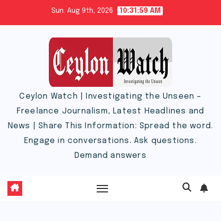
Skip
Sun. Aug 9th, 2026
10:31:59 AM
to
content
Ceylon Watch | Investigating the Unseen –
Freelance Journalism, Latest Headlines and
News | Share This Information: Spread the word.
Engage in conversations. Ask questions.
Demand answers