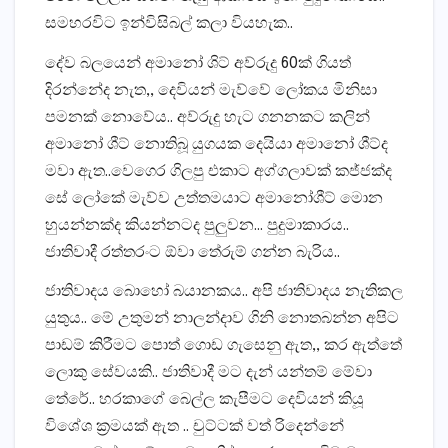
සමහරවිට ඉන්විසිබල් කලා වියහැක..
දේව බලයෙන් අමානෝ ශිට් අව්රුදු 60ක් ගියත්
දිරන්නේද නැත,, දෙවියන් මැව්වේ ලෝකය මිනිසා
පමනක් නොවේය.. අව්රුදු හැට ගනනකට කලින්
අමානෝ ශීට් නොතිබූ යුගයක දෙයියා අමානෝ ශීට්ද
මවා ඇත..වෙගෙර ගිලපු එකාට අග්ගලාවක් කජ්ජක්ද
සේ ලෝකේ මැව්ව උත්තමයාට අමානෝශීට් මොන
හුයන්නක්ද කියන්නටද පුලුවන… පුදුමාකාරය..
ජාතිවාදී රත්තරංට ඕවා තේරුම් ගන්න බැරිය..
ජාතිවාදය බොහෝ බයානකය.. අපි ජාතිවාදය නැතිකල
යුතුය.. මේ උතුමන් නාලන්දාව ගිනි නොතබන්න අපිට
පාඩම් කිරීමට පොත් ගොඩ ගැසෙනු ඇත,, කර ඇත්තේ
ලොකු සේවයකි.. ජාතිවාදී මට දැන් යන්තම් මේවා
තේරේ.. හරකාගේ බෙල්ල කැපීමට දෙවියන් කියූ
විශේශ ක්‍රමයක් ඇත .. චුට්ටක් වත් රිදෙන්නේ