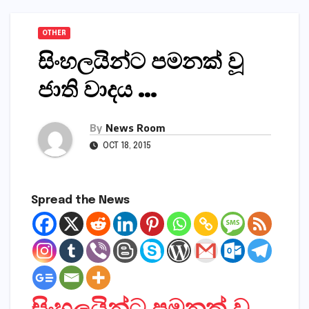
OTHER
සිංහලයින්ට පමනක් වූ
ජාති වාදය …
By
News Room
OCT 18, 2015
Spread the News
සිංහලයින්ට පමනක් වූ