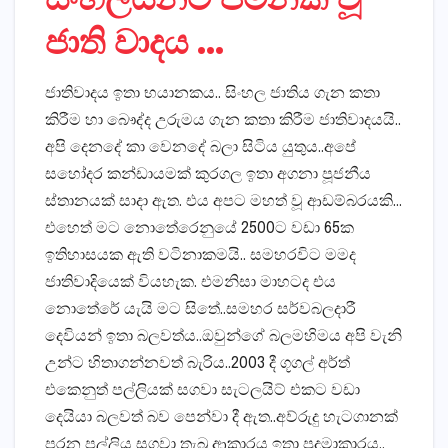
ජාති වාදය …
ජාතිවාදය ඉතා භයානකය.. සිංහල ජාතිය ගැන කතා
කිරීම හා බෞද්ද උරුමය ගැන කතා කිරීම ජාතිවාදයයි..
අපි දෙනදේ කා වෙනදේ බලා සිටිය යුතුය..අපේ
සහෝදර කන්ඩායමක් කුරගල ඉතා අගනා පූජනීය
ස්තානයක් සාදා ඇත. එය අපට මහත් වූ ආඩම්බරයකි…
එහෙත් මට නොතේරෙනුයේ 2500ට වඩා 65ක
ඉතිහාසයක ඇති වටිනාකමයි.. සමහරවිට මමද
ජාතිවාදියෙක් වියහැක. එමනිසා මාහටද එය
නොතේරේ යැයි මට සිතේ..සමහර සර්වබලදාරී
දෙවියන් ඉතා බලවත්ය..ඔවුන්ගේ බලමහිමය අපි වැනි
උන්ට හිතාගන්නවත් බැරිය..2003 දී ගූගල් අර්ත්
එකෙනුත් පල්ලියක් සගවා සැටලයිට් එකට වඩා
දෙයියා බලවත් බව පෙන්වා දී ඇත..අව්රුදු හැටගානක්
පරන පල්ලිය සගවා තැබු ආකාරය ඉතා පුදුමාකාරය..