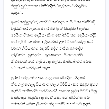
ඔහුව සුද්දකරනා ජාතිවාදීන් “ගල්ගසා මරාදැමිය
යුතුය”…
අපේ හාමුදුරුවරු පන්චමහාවාදය යැයි මහා ජාතිවාදී
වැඩක් කර ඇත,,සමහර මිනිසුන් සියැසින් දැක්ක
දෙයියා විකාර දෙයියා කියා නෝන්ඩි කර දෙයියා පදිරි
කර දැමීම නොමනා ක්‍රියාවකි..උන් වහන්සේලා කට
වහන් හිටියානම් අද අපි දේව රාජ්ජයක දේව
දරුවන්ය.. සුන්දරය… අලංකෘතය…සිංහලෙන්ම
කිව්වොත් මාර හැපිය.. ආතල්ය.. ජාතිවාදී මට මේක
මේ තාක් තේරුනේ නැත
පුරන් අප්පු අනිකාය.. සුද්දාගේ ස්වාදීන නිදහස්
නිවහල් වෙලද වියාපාර වලට ඊරිසියා කර කඩුව අතට
ගැනීම තනිකරම ජාතිවාදයයි..අසරන සුද්දා මඩවා ඔහු
ජාතිවාදය අවුස්සා ඇත.. ඒ යකා නොහිටින්න මේ
රත්තරන් මේක ලියන්නේද කෝපි ගහක් යට ඉදන්