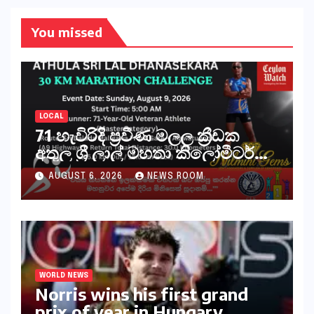
You missed
LOCAL
71 හැවිරිදි ප්‍රවීණ මලල ක්‍රීඩක
අතුල ශ්‍රී ලාල් මහතා කිලෝමීටර්
30ක විශේෂ මැරතන් ධාවන
AUGUST 6, 2026
NEWS ROOM
අභියෝගයකට සැරසෙයි
WORLD NEWS
Norris wins his first grand
prix of year in Hungary​​