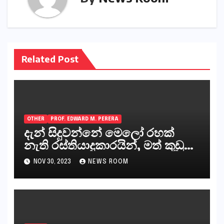
Related Post
OTHER
PROF. EDWARD M. PERERA
දැන් සිදුවන්නේ මෙලෝ රහක්
නැති රස්තියාදුකාරයින්, මත් කුඩු
ගෙන්වන්නන් සහ අලෙවි
NOV 30, 2023
NEWS ROOM
කරන්නන්,කැලෑපාළුවන්, මහජන
නියෝජිතයින්