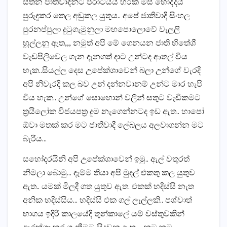
සිතන ජාතිවාදීන්ට පරාටයයි හරක් මස් හොද්දයි
පුරුදුකර තෙල අඩුකල යුතුය.. අපේ ජාතිවාදී සිංහල
පුරනප්පුලා දුටුගැමුනුලා මහපොලොවේ වැලලී
හූල්ලනු ඇත,,, නමුත් අපි මේ ගෙනයන ජාති හිතේශී
වැඩපිලිවෙල ගැන දැනගත් දාට උන්ටද ආතල් විය
හැක..සියල්ල දෙස උපේක්ශාවෙන් බලා උන්ගේ වැරදි
අපි නිවැරදි කල බව උන් දන්නවානම් උන්ට මාර හැපි
විය හැක.. උන්ගේ සොහොන් වලින් සතුට වැඩිකමට
ත්‍රයිලෝක විජයපත්‍ර දුම නැගෙන්නටද ඉඩ ඇත.. හාපෝ
ඕවා මතක් කර මට ජාතිවාදී ලේබලය අලවාගන්න මට
බැරිය…
සහෝදරයිනි අපි උපේක්ශාවෙන් ඉමු.. ඇල් වතුරත්
නිමලා බොමු… දැම්ම තියා අපි මුදල් එකතු කල යුතුව
ඇත.. යමක් මිලදී ගත යුතුව ඇත. එකක් හදිස්සි නැත
අනික හදිස්සිය… හදිස්සි එක ගල් ලෑල්ලකි.. පශ්චාත්
භාගය ඉදිරි කාලයේදී තුන්කාලේ යම් වස්තුවකින්