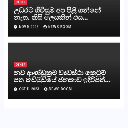
OTHER
උඩරට ගිවිසුම අප පිළි ගන්නේ
නැත. කිසි ලෙසකින් එය
නීත්‍යානුකූල ලියවිල්ලක් නො වේ.
NOV 9, 2023
NEWS ROOM
සිංහල ප්‍රතිපත්ති කේන්ද්‍රයෙන්
ජනාධිපති දැන් වූ ලිපියෙන්
කියනවාටත් වඩා අයිතියක් බෞද්ධ
අපට ඇත.
OTHER
නව ආණ්ඩුක්‍රම ව්‍යවස්ථා කෙටුම්
පත කඩිමුඩියේ ජනතාව ඉදිරිපත්
කරන්නේ?
OCT 11, 2023
NEWS ROOM