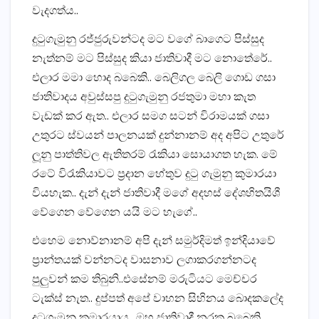
වැදගත්ය..
දුටුගැමුනු රජ්ජුරුවන්ටද මට වගේ බාගෙට පිස්සුද
නැත්නම් මට පිස්සුද කියා ජාතිවාදී මට නොතේරේ..
එලාර මමා හොද බබෙකි.. බෙලිගල බෙලි ගොඩ ගසා
ජාතිවාදය අවුස්සපු දුටුගැමුනු රජතුමා මහා කැත
වැඩක් කර ඇත.. එලාර සමග සටන් විරාමයක් ගසා
උතුරට ස්වයන් පාලනයක් දුන්නානම් අද අපිට උතුරේ
ලූනු පාත්තිවල ඇතිතරම් රැකියා සොයාගත හැක. මේ
රටේ විරැකියාවට ප්‍රදාන හේතුව දුටු ගැමුනු කුමාරයා
වියහැක.. දැන් දැන් ජාතිවාදී මගේ අදහස් දේශහිතයිශී
වේගෙන වේගෙන යයි මට හැගේ..
එහෙම නොව්නානම් අපි දැන් සමුර්දිමත් ඉන්දියාවේ
ප්‍රාන්තයක් වන්නටද වාසනාව ලගාකරගන්නටද
පුලුවන් කම තිබුනි..එසේනම් මරුටියට මෙච්චර
ටැක්ස් නැත.. දුප්පත් අපේ වාහන සිහිනය බොදකලේද
දුටුගැමුනු කුමාරයාය.. ඔහු ජාතිවාදී නරක බබෙකි…