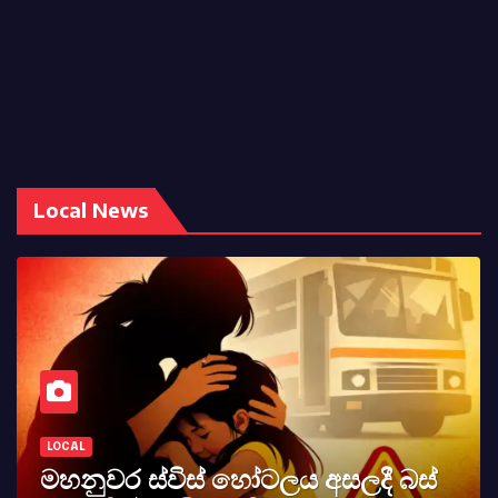
Local News
LOCAL
කර්නල් අශෝක අලස් මහතාගේ