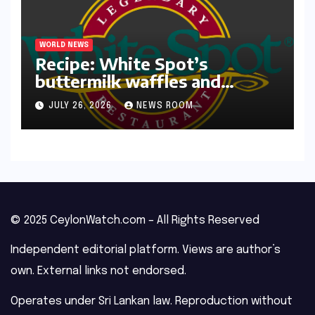
WORLD NEWS
Recipe: White Spot’s
buttermilk waffles and
blueberry compote​Amy Judd​
JULY 26, 2026
NEWS ROOM
© 2025 CeylonWatch.com – All Rights Reserved
Independent editorial platform. Views are author’s
own. External links not endorsed.
Operates under Sri Lankan law. Reproduction without