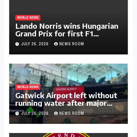
WORLD NEWS
Lando Norris wins Hungarian
Grand Prix for first F1
triumph in 2026​​
JULY 26, 2026
NEWS ROOM
WORLD NEWS
Gatwick Airport left without
running water after major
outage​​
JULY 26, 2026
NEWS ROOM