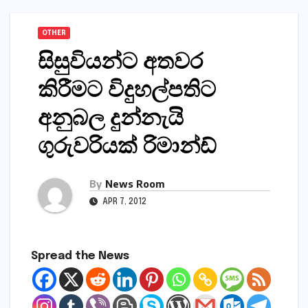
OTHER
සිසුවියන්ට අතවර
කිරීමට විදුහල්පතිට
අනුබල දුන්නැයි
ගුරුවරියක්‌ රිමාන්ඩ්
By
News Room
APR 7, 2012
Spread the News