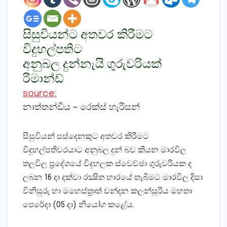
සිසුවියන්ට අතවර කිරීමට
විදුහල්පතිට
අනුබල දුන්නැයි ගුරුවරියක්‌
රිමාන්ඩ්
source:
නාත්තන්ඩිය – රෙක්‌ස්‌ හැරිසන්
සිසුවියන් පස්‌දෙනකුට අතවර කිරීමට
විදුහල්පතිවරයාට අනුබල දුන් බව කියන මාරවිල
තලවිල ප්‍රදේශයේ විදුහලක ස්‌වෙච්ඡා ගුරුවරියක ද
ලබන 16 දා දක්‌වා රක්‍ෂිත භාරයේ තැබීමට මාරවිල දිසා
විනිසුරු හා මහෙස්‌ත්‍රාත් චන්දන කලන්සූරිය මහතා
පෙරේදා (05 දා) නියෝග කළේය.