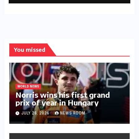
You missed
WORLD NEWS
Norris wins his first grand
prix of year in Hungary​​
JULY 26, 2026
NEWS ROOM