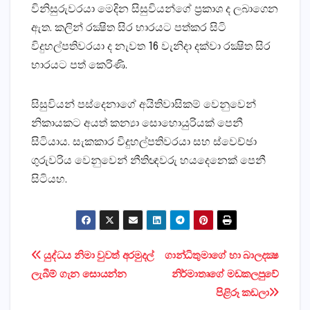
විනිසුරුවරයා මෙදින සිසුවියන්ගේ ප්‍රකාශ ද ලබාගෙන
ඇත. කලින් රක්‍ෂිත සිර භාරයට පත්කර සිටි
විදුහල්පතිවරයා ද නැවත 16 වැනිදා දක්‌වා රක්‍ෂිත සිර
භාරයට පත් කෙරිණි.
සිසුවියන් පස්‌දෙනාගේ අයිතිවාසිකම් වෙනුවෙන්
නිකායකට අයත් කන්‍යා සොහොයුරියක්‌ පෙනී
සිටියාය. සැකකාර විදුහල්පතිවරයා සහ ස්‌වෙච්ඡා
ගුරුවරිය වෙනුවෙන් නීතිඥවරු හයදෙනෙක්‌ පෙනී
සිටියහ.
Post
යුද්ධය නිමා වුවත් අරමුදල්
ගාන්ධිතුමාගේ හා බාලදක්‍ෂ
ලැබීම් ගැන සොයන්න
නිර්මාතෘගේ මඩකලපුවේ
navigation
පිළිරූ කඩලා