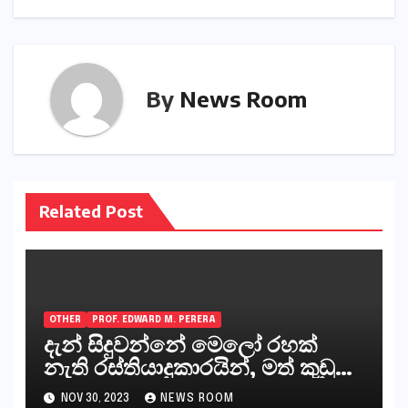
By
News Room
Related Post
OTHER
PROF. EDWARD M. PERERA
දැන් සිදුවන්නේ මෙලෝ රහක්
නැති රස්තියාදුකාරයින්, මත් කුඩු
ගෙන්වන්නන් සහ අලෙවි
NOV 30, 2023
NEWS ROOM