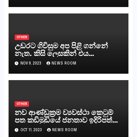
කරන්නන්,කැලෑපාළුවන්, මහජන
නියෝජිතයින්
OTHER
උඩරට ගිවිසුම අප පිළි ගන්නේ
නැත. කිසි ලෙසකින් එය
නීත්‍යානුකූල ලියවිල්ලක් නො වේ.
NOV 9, 2023
NEWS ROOM
සිංහල ප්‍රතිපත්ති කේන්ද්‍රයෙන්
ජනාධිපති දැන් වූ ලිපියෙන්
කියනවාටත් වඩා අයිතියක් බෞද්ධ
අපට ඇත.
OTHER
නව ආණ්ඩුක්‍රම ව්‍යවස්ථා කෙටුම්
පත කඩිමුඩියේ ජනතාව ඉදිරිපත්
කරන්නේ?
OCT 11, 2023
NEWS ROOM