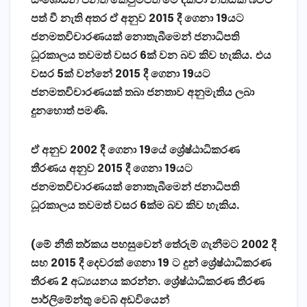
සංශෝධන පනත් කෙටුම්පත මේ දක්වා නීතියක් බවට
පත් වී නැති අතර ඒ අනුව
2015 දී ගෙනා 19යට
ජනමතවිචාරණයක් නොතැබීමෙන් ජනාධිපති
ධූරකාලය තවමත් වසර 6ක් වන බව කිව හැකිය. එය
වසර 5ක් වන්නේ
2015 දී ගෙනා 19යට
ජනමතවිචාරණයක් තබා ජනතාව අනුමැතිය ලබා
දුනහොත් පමණි.
ඒ අනුව 2002 දී ගෙනා 19යේ ශ්‍රේෂ්ඨාධිකරණ
තීරණය අනුව 2015 දී ගෙනා 19යට
ජනමතවිචාරණයක් නොතැබීමෙන් ජනාධිපති
ධූරකාලය තවමත් වසර 6ක්ම බව කිව හැකිය.
(මේ නීති තර්කය පහසුවෙන් තේරුම් ගැනීමට 2002 දී
සහ 2015 දී දෙවරක් ගෙනා 19 ට දුන් ශ්‍රේෂ්ඨාධිකරණ
තීරණ 2 අධ්‍යයනය කරන්න. ශ්‍රේෂ්ඨාධිකරණ තීරණ
පාර්ලිමේන්තු වෙබ් අඩවියෙන්