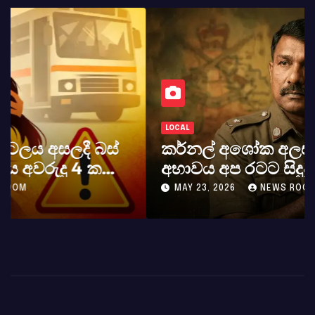
LOCAL
කර්නල් අශෝක අලස් මහතාගේ
අභාවය අප රටට සිදුවූ විශාල පාඩුවකි
MAY 23, 2026
NEWS ROOM