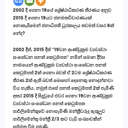
2002 දී ගෙනා 19යේ ශ්‍රේෂ්ඨාධිකරණ තීරණය අනුව
2015 දී ගෙනා 19යට ජනමතවිචාරණයක්
නොතැබීමෙන් ජනාධිපති ධූරකාලය තවමත් වසර 6ක්
නේද?
2002 දීත්, 2015 දීත් “19වන ආණ්ඩුක්‍රම ව්‍යවස්ථා
සංශෝධන පනත් කෙටුම්පත” නමින් සමාන දීර්ඝ
නාමයෙන්
ආණ්ඩුක්‍රම ව්‍යවස්ථා සංශෝධන පනත්
කෙටුම්පත් 2ක් ගෙනා බවත් ඒ 2ටම ශ්‍රේෂ්ඨාධිකරණ
තීරණ 2ක් ඇති බවත් බොහෝ දෙනෙකු නොදන්නවා
විය හැකිය. නමුත් එසේ පනත් කෙටුම්පත් 2ක් පැමිණි
අතර 2015 දී සිදුවූයේ එවර ගෙනා
19වන ආණ්ඩුක්‍රම
ව්‍යවස්ථා සංශෝධන පනත් කෙටුම්පත
පාර්ලිමේන්තුවේ නොපැමිණි මන්ත්‍රීවරුද ඇතුලුව
පාර්ලිමේන්තු මන්ත්‍රී 2/3 කට වැඩි සංඛ්‍යාවකින්
සම්මත වීම පමණි.