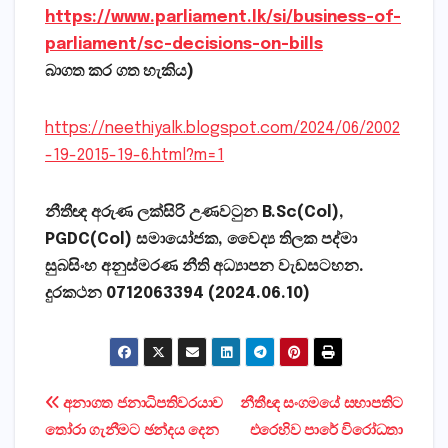
https://www.parliament.lk/si/business-of-
parliament/sc-decisions-on-bills
බාගත කර ගත හැකිය)
https://neethiyalk.blogspot.com/2024/06/2002
-19-2015-19-6.html?m=1
නීතීඥ අරුණ ලක්සිරි උණවටුන B.Sc(Col),
PGDC(Col) සමායෝජක, වෛද්‍ය තිලක පද්මා
සුබසිංහ අනුස්මරණ නීති අධ්‍යාපන වැඩසටහන.
දුරකථන 0712063394 (2024.06.10)
Post
අනාගත ජනාධිපතිවරයාව
නීතීඥ සංගමයේ සභාපතිට
තෝරා ගැනීමට ඡන්දය දෙන
එරෙහිව පාරේ විරෝධතා