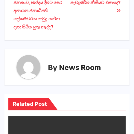
navigation
ජනතාව, ඡන්දය දීමට පෙර
පැවැත්වීම නීතියට එකඟද?
අනාගත ජනාධිපති
ලේකම්වරයා කවුද යන්න
දැන සිටිය යුතු නැද්ද?
By
News Room
Related Post