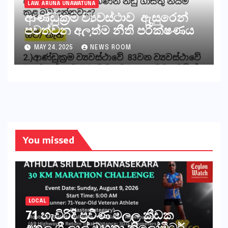
LAW. ARUNA UNAWATUNA
ආණ්ඩුක්‍රම ව්‍යවස්ථාව ඇසුරෙන්
පවත්වන අලුත්ම නීති පරීක්ෂණය
MAY 24, 2025
NEWS ROOM
You missed
LOCAL
71 හැවිරිදි ප්‍රවීණ මලල ක්‍රීඩක
අතුල ශ්‍රී ලාල් මහතා කිලෝමීටර්