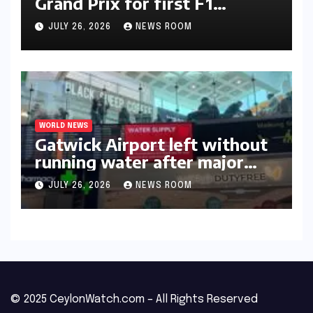
Grand Prix for first F1
triumph in 2026​​
JULY 26, 2026
NEWS ROOM
WORLD NEWS
Gatwick Airport left without
running water after major
outage​​
JULY 26, 2026
NEWS ROOM
© 2025 CeylonWatch.com – All Rights Reserved