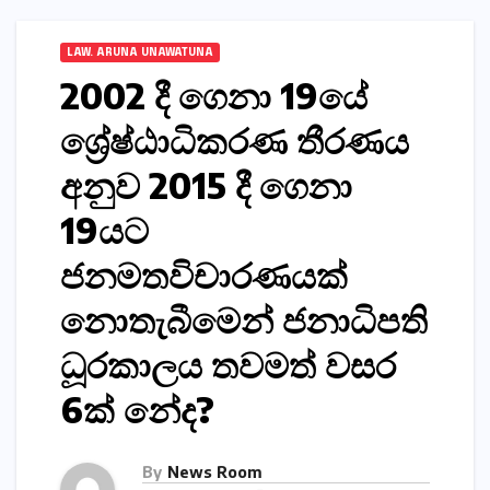
LAW. ARUNA UNAWATUNA
2002 දී ගෙනා 19යේ
ශ්‍රේෂ්ඨාධිකරණ තීරණය
අනුව 2015 දී ගෙනා
19යට
ජනමතවිචාරණයක්
නොතැබීමෙන් ජනාධිපති
ධූරකාලය තවමත් වසර
6ක් නේද?
By
News Room