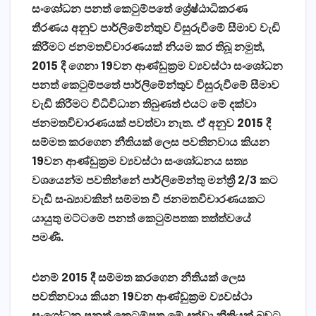
සංශෝධන පනත් කෙටුම්පතේ ශ්‍රේෂ්ඨාධිකරණ
තීරණය අනුව පාර්ලිමේන්තුව විසුරුවීමේ සීමාව වැඩි
කිරීමට ජනමතවිචාරණයක් නියම කර තිබූ නමුත්,
2015 දී ගෙනා
19වන ආණ්ඩුක්‍රම ව්‍යවස්ථා සංශෝධන
පනත් කෙටුම්පතේ පාර්ලිමේන්තුව විසුරුවීමේ සීමාව
වැඩි කිරීමට විධිවිධාන තිබුණත් එයට මේ දක්වා
ජනමතවිචාරණයක් පවත්වා නැත. ඒ අනුව
2015 දී
සම්මත කරගෙන නීතියක් ලෙස පවතිනවාය කියන
19වන ආණ්ඩුක්‍රම ව්‍යවස්ථා සංශෝධනය සත්‍ය
වශයෙන්ම පවතින්නේ
පාර්ලිමේන්තු මන්ත්‍රී 2/3 කට
වැඩි සංඛ්‍යාවකින් සම්මත වී ජනමතවිචාරණයකට
යායුතු මට්ටමේ පනත් කෙටුම්පතක තත්ත්වයේ
පමණි.
එනම්
2015 දී සම්මත කරගෙන නීතියක් ලෙස
පවතිනවාය කියන
19වන ආණ්ඩුක්‍රම ව්‍යවස්ථා