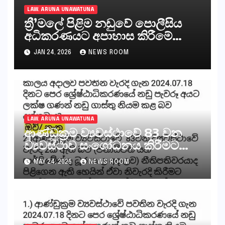
LAW. ARUNA UNAWATUNA
ත්‍රී’මලේ පිළිම නඩුවේ පොලීසිය
අධිකරණයට අපාහාස කිරීමේ
කාරණය සම්බන්ධයෙන්
JAN 24, 2026
NEWS ROOM
LAW. ARUNA UNAWATUNA
ආණ්ඩුක්‍රම ව්‍යවස්ථාවේ 83 වන
ව්‍යවස්ථාව සංශෝධනය කිරීමට
පනත් කෙටුම්පතක් ගැසට් කිරීම
MAY 24, 2025
NEWS ROOM
ඇසුරෙන් පවත්වන නීති
පරීක්ෂණය