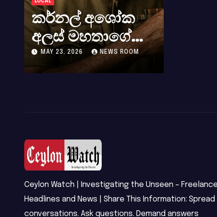
LOCAL
WORLD NEWS
කර්නල් අශෝක
සුදා වන
අලස් මහතාගේ
වියෝව 
අභාවය අප රටට
අපගේ 
MAY 23, 2026
NEWS ROOM
MAY 8, 2026
ු
සිදුවූ විශාල
ශෝකය
පාඩුවකි
Ceylon Watch | Investigating the Unseen – Freelance
Headlines and News | Share This Information: Spread
conversations. Ask questions. Demand answers