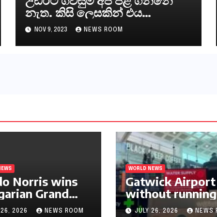
උඩරට ගිවිසුම අප පිළි ගන්නේ
නැත. කිසි ලෙසකින් එය
නීත්‍යානුකූල ලියවිල්ලක් නො වේ.
NOV 9, 2023
NEWS ROOM
සිංහල ප්‍රතිපත්ති කේන්ද්‍රයෙන්
ජනාධිපති දැන් වූ ලිපියෙන්
කියනවාටත් වඩා අයිතියක්
බෞද්ධ අපට ඇත.
NEWS
WORLD NEWS
o Norris wins
Gatwick Airport 
arian Grand
without running
 for first F1
water after maj
 26, 2026
NEWS ROOM
JULY 26, 2026
NEWS 