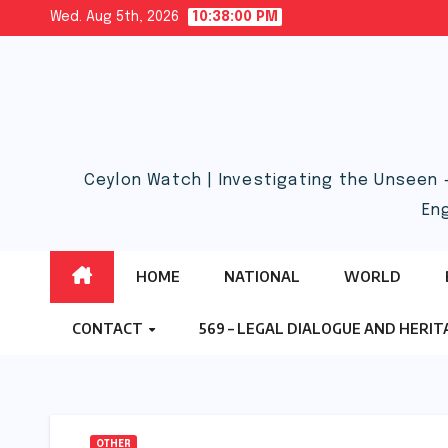
Skip
Wed. Aug 5th, 2026
10:38:01 PM
to
content
Ceylon Watch | Investigating the Unseen 
En
HOME
NATIONAL
WORLD
CONTACT
569 – LEGAL DIALOGUE AND HERI
OTHER