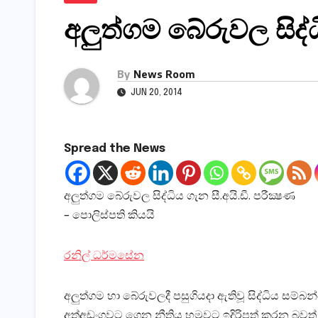
අලුත්ගම බේරුවල සිද්ධි
By
News Room
JUN 20, 2014
Spread the News
අලුත්ගම බේරුවල සිද්ධිය ගැන සී.අයි.ඩී. පරීක්‍ෂණ
– පොලිස්‌පති කියයි
රනිල් ධර්මසේන
අලුත්ගම හා බේරුවලදී පසුගියදා ඇතිවූ සිද්ධිය සම්බ
අත්අඩංගුවට ගෙන නීතිය හමුවට ඉදිරිපත් කරන බවත්