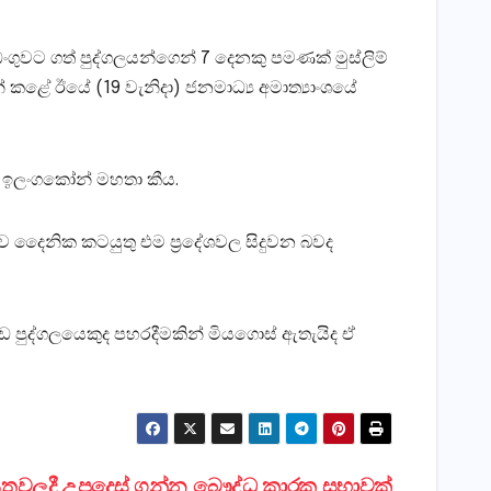
ුවට ගත් පුද්ගලයන්ගෙන් 7 දෙනකු පමණක්‌ මුස්‌ලිම්
කළේ ඊයේ (19 වැනිදා) ජනමාධ්‍ය අමාත්‍යාංශයේ
 බවද ඉලංගකෝන් මහතා කීය.
ව දෛනික කටයුතු එම ප්‍රදේශවල සිදුවන බවද
රවිඩ පුද්ගලයෙකුද පහරදීමකින් මියගොස්‌ ඇතැයිද ඒ
ුවලදී උපදෙස්‌ ගන්න බෞද්ධ කාරක සභාවක්‌