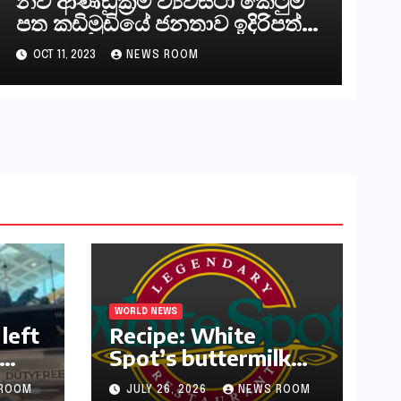
නව ආණ්ඩුක්‍රම ව්‍යවස්ථා කෙටුම්
පත කඩිමුඩියේ ජනතාව ඉදිරිපත්
කරන්නේ?
OCT 11, 2023
NEWS ROOM
WORLD NEWS
left
Recipe: White
Spot’s buttermilk
or
waffles and
ROOM
JULY 26, 2026
NEWS ROOM