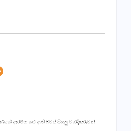
්‍ෂණයක්‌ ආරම්භ කර ඇති බවත් සියලු වැරදිකරුවන්