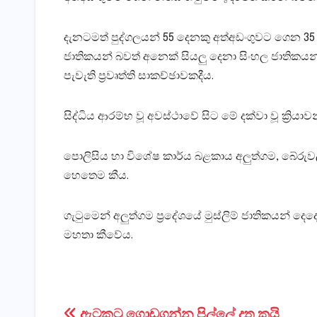
දැනටමත් පුද්ගලයන් 55 දෙනකු අත්අඩංගුවට ගෙන 35 
ජාතිකයන් බවත් අනෙක්‌ සියලු දෙනා සිංහල ජාතිකය
පැවැති ප්‍රවෘත්ති සාකච්ඡාවකදීය.
සිද්ධිය ආරම්භ වූ අවස්‌ථාවේ සිට මේ දක්‌වා වූ ක්‍ර
පොලිසිය හා විශේෂ කාර්ය බළකාය අලුත්ගම, බේරුව
හෙතෙම කීය.
ගැටුමෙන් අලුත්ගම ප්‍රදේශයේ මුස්‌ලිම් ජාතිකයන් දෙද
මහතා කීවේය.
ඇටකටු ගොඩගන්න පිල්ලේ දත කයි