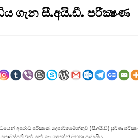
ය ගැන සී.අයි.ඩී. පරීක්‍ෂණ
න්ධයෙන් අපරාධ පරීක්‍ෂණ දෙපාර්තමේන්තුව (සී.අයි.ඩී) පූර්ණ පරීක
 පොලිස්‌පති එන්. කේ. ඉලංගකෝන් මහතා පැවැසීය.