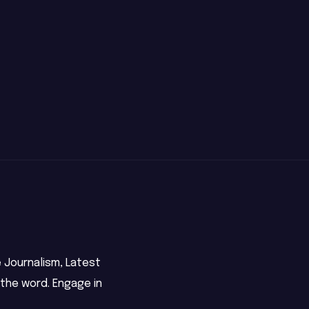
Ceylon Watch
්නියාගේ
Defends Digital
ගැන
Integrity After
NOVEMBER 1, 2025
NEWS
බලවත්
Phishing and
NEWS ROOM
ROOM
Ransomware
Attacks
 Journalism, Latest
 the word. Engage in