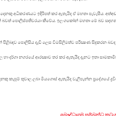
දෙනකු අධිකරණයට ඉදිරිපත් කර ඇතැයිද ඒ මහතා පැවැසීය. අත්අඩංග
න් බවත් පොලිස්‌පතිවරයා කීවේය. ඉලංගකෝන් මහතා මේ බව සඳහන් 
ියාවන් පිළිබඳව පොලිසිය දැඩි ලෙස විමසිලිමත්ව පරීක්‍ෂණ සිදුකරන
ල හා දර්ගා නගරයේ ආරක්‍ෂාව තර කර ඇතැයිද දැනට ඉතා සාමකාමී
ෙනකු කැපුම් තුවාල ලබා මියගොස්‌ ඇතැයිද වැලිපැන්න ප්‍රදේශයේ ද්‍
බෞද්ධාගම සම්බන්ධ කටයුත