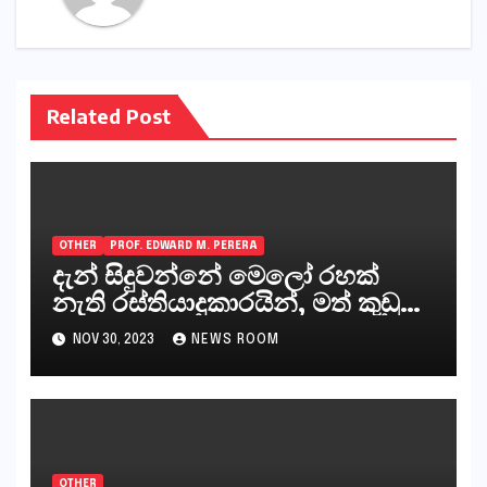
Related Post
OTHER
PROF. EDWARD M. PERERA
දැන් සිදුවන්නේ මෙලෝ රහක්
නැති රස්තියාදුකාරයින්, මත් කුඩු
ගෙන්වන්නන් සහ අලෙවි
NOV 30, 2023
NEWS ROOM
කරන්නන්,කැලෑපාළුවන්, මහජන
නියෝජිතයින්
OTHER