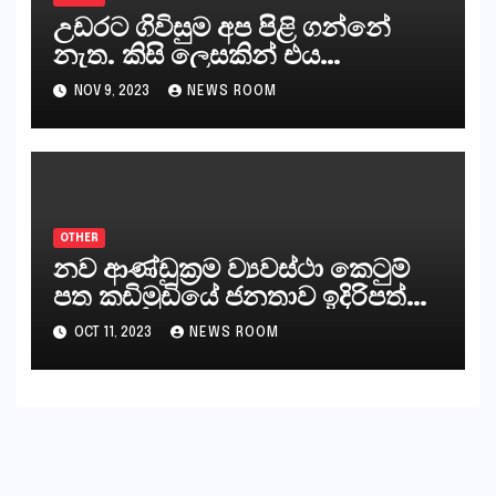
උඩරට ගිවිසුම අප පිළි ගන්නේ
නැත. කිසි ලෙසකින් එය
නීත්‍යානුකූල ලියවිල්ලක් නො වේ.
NOV 9, 2023
NEWS ROOM
සිංහල ප්‍රතිපත්ති කේන්ද්‍රයෙන්
ජනාධිපති දැන් වූ ලිපියෙන්
කියනවාටත් වඩා අයිතියක් බෞද්ධ
අපට ඇත.
OTHER
නව ආණ්ඩුක්‍රම ව්‍යවස්ථා කෙටුම්
පත කඩිමුඩියේ ජනතාව ඉදිරිපත්
කරන්නේ?
OCT 11, 2023
NEWS ROOM