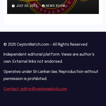
blueberry compote​Amy Judd​
JULY 26, 2026
NEWS ROOM
© 2025 CeylonWatch.com – All Rights Reserved
Independent editorial platform. Views are author’s
own. External links not endorsed.
Operates under Sri Lankan law. Reproduction without
permission is prohibited.
Contact: editor@ceylonwatch.com