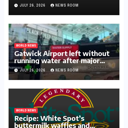
triumph in 2026​​
JULY 26, 2026
NEWS ROOM
WORLD NEWS
Gatwick Airport left without
running water after major
outage​​
JULY 26, 2026
NEWS ROOM
WORLD NEWS
Recipe: White Spot’s
buttermilk waffles and