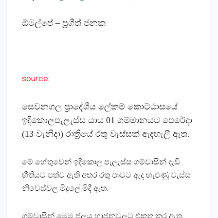
ඕමල්පේ – ප්‍රගීත් ජනක
source:
සෙවනගල ප්‍රාදේශීය ලේකම් කොට්‌ඨාසයේ
ඉඳිකොලපැලැස්‌ස යාය 01 ගම්මානයට පෙරේදා
(13 වැනිදා) රාත්‍රියේ රතු වැස්‌සක්‌ ඇදහැලී ඇත.
මේ හේතුවෙන් ඉදිකොල පැලැස්‌ස ගම්වාසීන් දැඩි
භීතියට පත්ව ඇති අතර රතු පාටට ඇද හැළුණු වැස්‌ස
නිවෙස්‌වල මිදුලේ මිදී ඇත.
ගම්වාසීන් මෙම ජලය භාජනවලට එකතු කර ඇත.