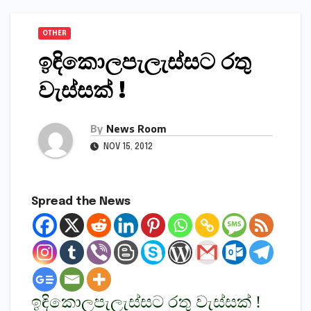
OTHER
ඉඳිකොලපැලැස්‌සට රතු
වැස්‌සක්‌ !
By
News Room
NOV 15, 2012
Spread the News
ඉඳිකොලපැලැස්‌සට රතු වැස්‌සක්‌ !