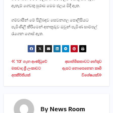
ඇතැම් ගෙවතු පුරාම මෙම ජලය මිදී ඇත.
ගම්වාසීන් මේ පිළිබඳව සෙවනගල පොලිසියට
පැමිණිලි කිරීමෙන් අනතුරුව ඔවුන් පැමිණ සාම්පල්
රැගෙන ගොස්‌ ඇත.
Post
’13’ ගැන ආණ්‌ඩුවේ
අසාත්මිකතාවට හේතුව
මතවාද ශ්‍රී ලංකාවට
ඇසට නොපෙනෙන කෘමි
navigation
අපකීර්තියක්‌
විශේෂයක්‌
By
News Room