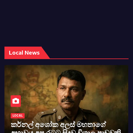
Local News
LOCAL
කර්නල් අශෝක අලස් මහතාගේ
අභාවය අප රටට සිදුවූ විශාල පාඩුවකි