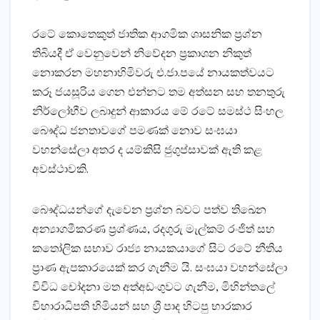
රටේ කොතෙකුත් ජාතික ආගමික ශාසනික ප්‍රශ්න
තිබියදී ඒ වෙනුවෙන් නිවේදන ප්‍රකාශන නිකුත්
නොකරන මහනාහිමිවරු එ.ජා.පයේ නායකත්වයට
කරූ ජයසූරිය ගෙන එන්නට තම අත්සන සහ තනතුරු
නිර්ලෝභීව ලබාදුන් ආකාරය මේ රටේ සමස්ථ සිංහල
බෞද්ධ ජනතාවගේ පමණක් නොව සංඝයා
වහන්සේලා අතර ද යම්කිසි ජුගුප්සාවක් ඇති කළ
අවස්ථාවකි.
බෞද්ධයන්ගේ දැවෙන ප්‍රශ්න බවට පත්ව තිඛෙන
අන්‍යාගමීකරණ ප්‍රශ්ණය, රදගුරු මැල්කම් රංජිත් සහ
කතෝලික සභාව රාජ්‍ය නායකයාගේ සිට රටේ නීතිය
ප්‍රාණ ඇපකාරයෙක් කර ගැනීම යි. සංඝයා වහන්සේලා
විවිධ චෝදනා මත අත්අඩංගුවට ගැනීම, මිහින්තලේ
විහාරාධිපති හිමියන් සහ ශ්‍රී පාද හිටපු භාරකාර