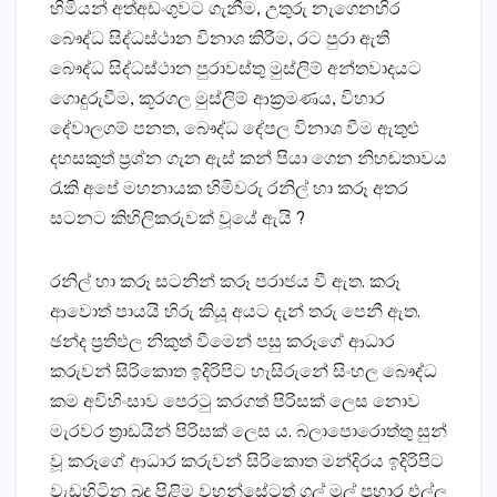
හිමියන් අත්අඩංගුවට ගැනීම, උතුරු නැගෙනහිර
බෞද්ධ සිද්ධස්ථාන විනාශ කිරීම, රට පුරා ඇති
බෞද්ධ සිද්ධස්ථාන පුරාවස්තු මුස්ලිම් අන්තවාදයට
ගොදුරුවීම, කූරගල මුස්ලිම් ආක්‍රමණය, විහාර
දේවාලගම් පනත, බෞද්ධ දේපල විනාශ වීම ඇතුළු
දහසකුත් ප්‍රශ්න ගැන ඇස් කන් පියා ගෙන නිහඬතාවය
රැකි අපේ මහනායක හිමිවරු රනිල් හා කරූ අතර
සටනට කිහිලිකරුවක් වූයේ ඇයි ?
රනිල් හා කරූ සටනින් කරූ පරාජය වී ඇත. කරූ
ආවොත් පායයි හිරු කියූ අයට දැන් තරු පෙනී ඇත.
ඡන්ද ප්‍රතිඵල නිකුත් වීමෙන් පසු කරූගේ ආධාර
කරුවන් සිරිකොත ඉදිරිපිට හැසිරුනේ සිංහල බෞද්ධ
කම අවිහිංසාව පෙරටු කරගත් පිරිසක් ලෙස නොව
මැරවර ත්‍රාඩයින් පිරිසක් ලෙස ය. බලාපොරොත්තු සුන්
වූ කරූගේ ආධාර කරුවන් සිරිකොත මන්දිරය ඉදිරිපිට
වැඩහිටින බුදු පිළිම වහන්සේටත් ගල් මුල් ප්‍රහාර එල්ල