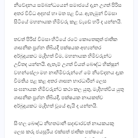
නිවේදනය සම්බන්ධයෙන් සමාජයේ දැන උගත් පිරිස
අතර විවිධ අදහස් හා මත පළ විය. ඇතැමුන් විමසා
සිටියේ මහනායක හිමිවරු කළ වැඩේ හරි ද යන්නයි.
තවත් පිරිස් විමසා හිටියේ රටේ කොතෙකුත් ජාතික
ශාසනික ප්‍රශ්න තිබියදී පක්ෂයක අභ්‍යන්තර
අර්බුදයකට මැදිහත් වීම, මහනායක හිමිවරුන්ට
උචිතද යන්නයි. ඇතැම් උගත් වියත් බෞද්ධ භික්ෂූන්
වහන්සේලා මහ නාහිමිවරුන්ගේ මේ නිවේදනය දැක
විමතිය පළ කළ අතර ශාසන භාරධාරීන් ලෙස
සංඝනායක හිමිවරුන්ට කථා කල යුතු, මැදිහත්විය යුතු
ශාසනික ප්‍රශ්න තිබියදී, පක්ෂයක නායකත්ව
අර්බුදයකට මැදිහත් වූයේ ඇයි ද යන්නයි.
සිංහල බෞද්ධ නිහතමානී සදාචාරවත් නායකයකු
ලෙස කරූ ජයසූරිය එක්සත් ජාතික පක්ෂයේ