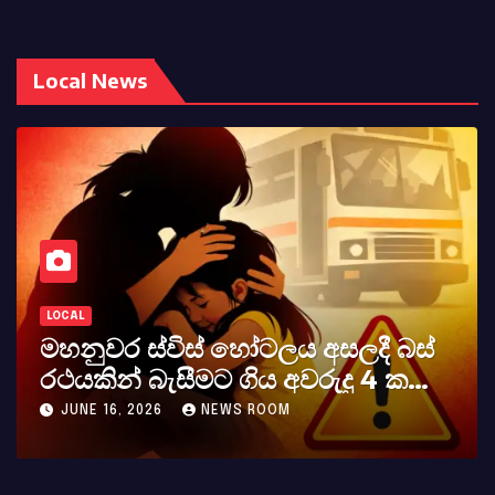
Local News
LOCAL
බස්
කර්නල් අශෝක අලස් මහතාගේ
ක
අභාවය අප රටට සිදුවූ විශාල පාඩුව
MAY 23, 2026
NEWS ROOM