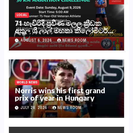
LOCAL
71 හැවිරිදි ප්‍රවීණ මලල ක්‍රීඩක
අතුල ශ්‍රී ලාල් මහතා කිලෝමීටර්
30ක විශේෂ මැරතන් ධාවන
AUGUST 6, 2026
NEWS ROOM
අභියෝගයකට සැරසෙයි
WORLD NEWS
Norris wins his first grand
prix of year in Hungary​​
JULY 26, 2026
NEWS ROOM