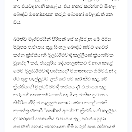
කර එයටද හානි කළේ ය. එය නතර කරන්නට සිංහල
බෞද්ධ මහෝපාසක කරූට බොහෝ වේලාවක් ගත
විය.
බීමත්ව මැරවරයින් පිරිසක් සේ හැසිරුන මේ පිරිස
පිටුපස එ.ජා.පය තුළ සිංහල බෞද්ධ කමට වෛර
කරන ක්‍රිස්තියානී මූලධර්මවාදී කල්ලියක් ක්‍රියාත්මක
වූයේද ? කරූ ජයසූරිය දේශපාලනිකව විනාශ කළේ
මෙම මූලධර්මවාදී හස්තයද? මහානායක හිමිවරුන් ද
රට තුළ හෑල්ලූවට ලක් කර පච කර කිච කළ මේ
ක්‍රිස්තියානි මූලධර්මවාදී හස්තය ද? එ.ජා.පය තුළ
කරූගේ නායකත්වයෙන් නැගී ආ ජාතික ප්‍රවාහය
තිඹිරිගෙයිදි ම සැලසුම් කොට ගබ්සා කළේ මෙකී
කුමන්ත්‍රණකාරී “බෝර්න් අගේන්” ක්‍රිස්තියානි කල්ලිය
ද? කරූගේ ව්‍යාපෘතිය එ.ජා.පය තුළ පරාජය වූවා
පමණක් නොව මහනායක හිමි වරුත් සංඝ රත්නයත්