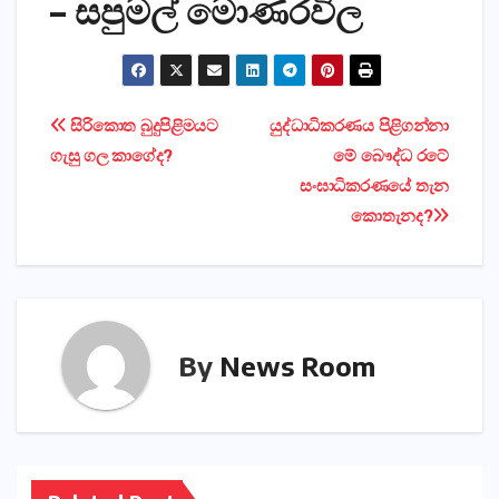
– සපුමල් මොණරවිල
Post
සිරිකොත බුදුපිළිමයට
යුද්ධාධිකරණය පිළිගන්නා
ගැසු ගල කාගේද?
මේ බෞද්ධ රටේ
navigation
සංඝාධිකරණයේ තැන
කොතැනද?
By
News Room