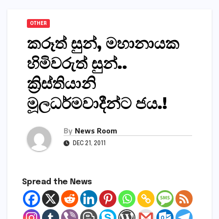
OTHER
කරූත් සුන්, මහානායක
හිමිවරුත් සුන්..
ක්‍රිස්තියානි
මූලධර්මවාදීන්ට ජය.!
By
News Room
DEC 21, 2011
Spread the News