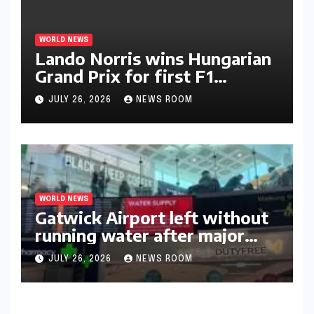
WORLD NEWS
Lando Norris wins Hungarian
Grand Prix for first F1
triumph in 2026​​
JULY 26, 2026
NEWS ROOM
WORLD NEWS
Gatwick Airport left without
running water after major
outage​​
JULY 26, 2026
NEWS ROOM