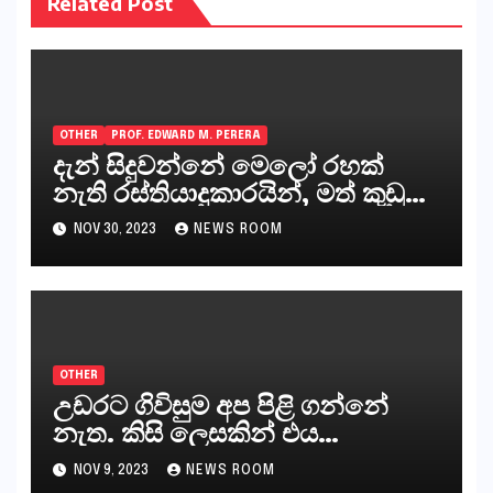
Related Post
OTHER
PROF. EDWARD M. PERERA
දැන් සිදුවන්නේ මෙලෝ රහක්
නැති රස්තියාදුකාරයින්, මත් කුඩු
ගෙන්වන්නන් සහ අලෙවි
NOV 30, 2023
NEWS ROOM
කරන්නන්,කැලෑපාළුවන්, මහජන
නියෝජිතයින්
OTHER
උඩරට ගිවිසුම අප පිළි ගන්නේ
නැත. කිසි ලෙසකින් එය
නීත්‍යානුකූල ලියවිල්ලක් නො වේ.
NOV 9, 2023
NEWS ROOM
සිංහල ප්‍රතිපත්ති කේන්ද්‍රයෙන්