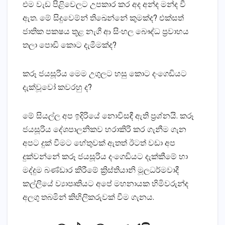
එම වැඩ පිළිවෙලට උපකාර කර අද අන්ද මන්ද වී
ඇත. මේ සිදුවෙම්න් තිඛෙන්නේ කුමක්ද? එක්සත්
ජාතික පක‍ෂය තූළ නැගී ආ සිංහල බෞද්ධ ප්‍රවාහය
තලා පොඩි කොට දැමීමක්ද?
කරූ ජයසූරිය මෙම උගුලට හසු කොට දංගෙඩියට
දැක්වූවෝ කවරහු ද?
මේ සියල්ල අප ඉදිරියේ නොවිසඳී ඇති ප්‍රශ්නයි. කරූ
ජයසූරිය දේශපාලනිකව හරාකිරි කර ගැනීම ගැන
අපට දුක් වීමට හේතුවක් ඇතත් ඊටත් වඩා අප
දුක්වන්නේ කරූ ජයසූරිය දංගෙඩියට දැක්කීමේ හා
මද්දුම බණ්ඩාර කිරීමේ ක්‍රිස්තියානි මූලධර්මවාදී
කල්ලියේ ව්‍යාපෘතියට අපේ මහනායක හිමිවරුන්ද
අලගු තබමින් කිහිලිකරුවක් වීම ගැනය.