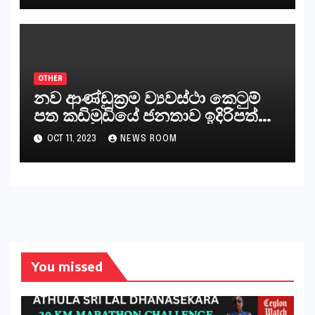
ජනාධිපති දැන් වූ ලිපියෙන්
කියනවාටත් වඩා අයිතියක් බෞද්ධ
අපට ඇත.
OTHER
නව ආණ්ඩුක්‍රම ව්‍යවස්ථා කෙටුම්
පත කඩිමුඩියේ ජනතාව ඉදිරිපත්
කරන්නේ?
OCT 11, 2023
NEWS ROOM
You missed