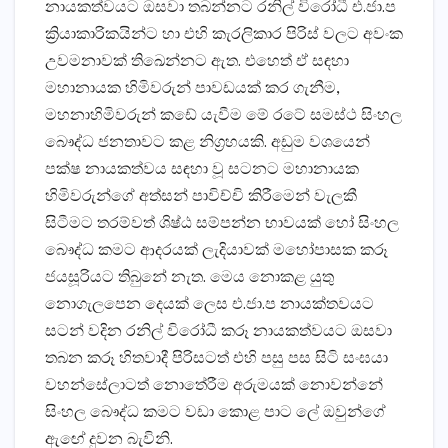
නායකත්වයට ඔසවා තබන්නට රනිල් විරෝධී එ.ජා.ප
ක්‍රියාකාරිකයින්ට හා එහි කැරලිකාර පිරිස් වලට අවංක
උවමනාවක් තිඛෙන්නට ඇත. එහෙත් ඒ සඳහා
මහානායක හිමිවරුන් පාවඩයක් කර ගැනීම,
මහනාහිමිවරුන් කඩේ යැවීම මේ රටේ සමස්ථ සිංහල
බෞද්ධ ජනතාවට කළ නිග්‍රහයකි. අඩුම වශයෙන්
පක්ෂ නායකත්වය සඳහා වූ සටනට මහානායක
හිමිවරුන්ගේ අත්සන් පාවිච්චි කිරීමෙන් වැලකී
සිටීමට තරම්වත් ශිෂ්ඨ සම්පන්න භාවයක් හෝ සිංහල
බෞද්ධ කමට ආදරයක් ලැදියාවක් මහෝපාසක කරූ
ජයසූරියට තිබුනේ නැත. මෙය නොකළ යුතු
නොගැලපෙන දෙයක් ලෙස එ.ජා.ප නායක්තවයට
සටන් වදින රනිල් විරෝධී කරූ නායකත්වයට ඔසවා
තබන කරූ හිතවාදී පිරිසටත් එහි පසු පස සිටි සංඝයා
වහන්සේලාටත් නොතේරීම අරුමයක් නොවන්නේ
සිංහල බෞද්ධ කමට වඩා කොළ පාට ලේ ඔවුන්ගේ
ඇඟේ දුවන බැවිනි.