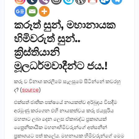
කරූත් සුන්, මහානායක
හිමිවරුත් සුන්..
ක්‍රිස්තියානි
මූලධර්මවාදීන්ට ජය.!
කරූ ව විනාශ කරලීමේ සැලසුමේ සිටින්නේ කවරහු
ද? (
source
)
එක්සත් ජාතික පක්ෂයේ නායකත්ව අර්බුදය විසඳීම
අරමුණු කරගෙන එහි නායකත්වය කරූ ජයසූරිය
මහතාට ලබා දෙන ලෙස ඒකාබද්ධ ප්‍රකාශයක්
ත්‍රෛනිකායික මහනාහිමිවරුන්ගේ අත්සනින්
ප්‍රකාශයට පත් කලේය. මහනායක හිමිවරුන්ගේ මෙම