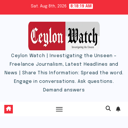
Skip
Sat. Aug 8th, 2026
8:18:20 AM
to
content
Ceylon Watch | Investigating the Unseen –
Freelance Journalism, Latest Headlines and
News | Share This Information: Spread the word.
Engage in conversations. Ask questions.
Demand answers