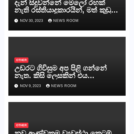
දැන් සිදුවන්නේ මෙලෝ රහක්
නැති රස්තියාදුකාරයින්, මත් කුඩු
ගෙන්වන්නන් සහ අලෙවි
NOV 30, 2023
NEWS ROOM
කරන්නන්,කැලෑපාළුවන්, මහජන
නියෝජිතයින්
OTHER
උඩරට ගිවිසුම අප පිළි ගන්නේ
නැත. කිසි ලෙසකින් එය
නීත්‍යානුකූල ලියවිල්ලක් නො වේ.
NOV 9, 2023
NEWS ROOM
සිංහල ප්‍රතිපත්ති කේන්ද්‍රයෙන්
ජනාධිපති දැන් වූ ලිපියෙන්
කියනවාටත් වඩා අයිතියක් බෞද්ධ
අපට ඇත.
OTHER
නව ආණ්ඩුක්‍රම ව්‍යවස්ථා කෙටුම්