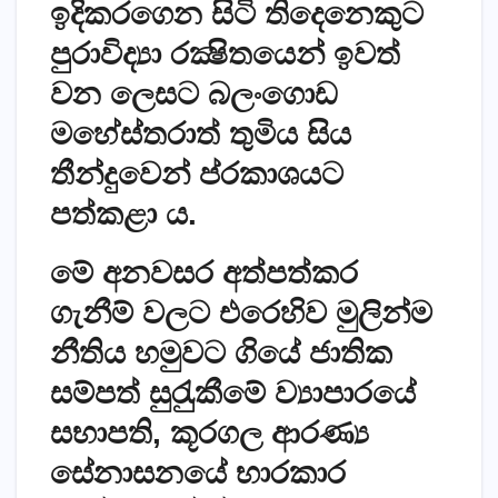
ඉදිකරගෙන සිටි තිදෙනෙකුට
පුරාවිද්‍යා රක්‍ෂිතයෙන් ඉවත්
වන ලෙසට බලංගොඩ
මහේස්තරාත් තුමිය සිය
තීන්දුවෙන් ප්රකාශයට
පත්කළා ය.
මේ අනවසර අත්පත්කර
ගැනීම් වලට එරෙහිව මුලින්ම
නීතිය හමුවට ගියේ ජාතික
සම්පත් සුරැුකීමේ ව්‍යාපාරයේ
සභාපති, කූරගල ආරණ්‍ය
සේනාසනයේ භාරකාර