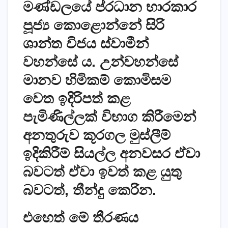
මණ්ඩලයේ ප්රධාන භාරකාර
පූජ්‍ය කොළොන්නේ සිරි
ශාන්ත විජය ස්වාමීන්
වහන්සේ ය. උන්වහන්සේ
මානව හිමිකම් කොමිසම
වෙත ඉදිරිපත් කළ
පැමිණිල්ලක් විභාග කිරීමෙන්
අනතුරුව කූරගල මුස්ලීම්
ඉදිකිරීම් සියල්ල අනවසර ඒවා
බවටත් ඒවා ඉවත් කළ යුතු
බවටත්, තීන්දු කෙරින.
එහෙත් මේ තීරණය