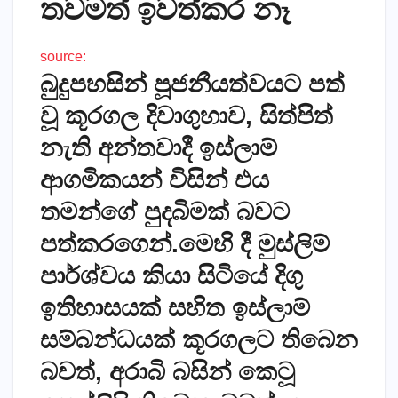
තවමත් ඉවත්කර නෑ
source:
බුදුපහසින් පූජනීයත්වයට පත්
වූ කූරගල දිවාගුහාව, සිත්පිත්
නැති අන්තවාදී ඉස්ලාම්
ආගමිකයන් විසින් එය
තමන්ගේ පුදබිමක් බවට
පත්කරගෙන්‍‍‍‍‍‍.මෙහි දී මුස්ලිම්
පාර්ශ්වය කියා සිටියේ දිගු
ඉතිහාසයක් සහිත ඉස්ලාම්
සම්බන්ධයක් කූරගලට තිබෙන
බවත්, අරාබි බසින් කෙටූ