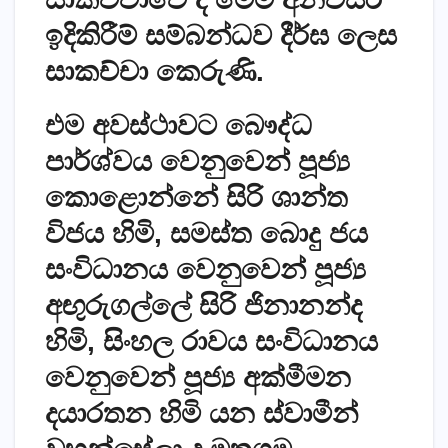
ඉදිකිරීම් සම්බන්ධව දීර්ඝ ලෙස
සාකච්චා කෙරුණි.
එම අවස්ථාවට බෞද්ධ
පාර්ශ්වය වෙනුවෙන් පූජ්‍ය
කොළොන්නේ සිරි ශාන්ත
විජය හිමි, සමස්ත බොදු ජය
සංවිධානය වෙනුවෙන් පූජ්‍ය
අඟුරුගල්ලේ සිරි ජිනානන්ද
හිමි, සිංහල රාවය සංවිධානය
වෙනුවෙන් පූජ්‍ය අක්මීමන
දයාරතන හිමි යන ස්වාමීන්