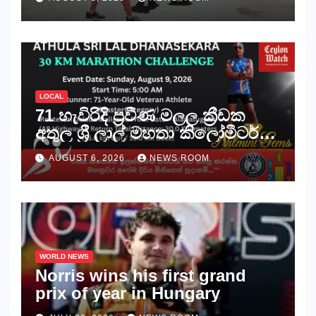
දැවැන්ත මාර්ග ධාවනය
අභියෝගය ජය ගනියි!
LOCAL
71 හැවිරිදි ප්‍රවීණ මලල ක්‍රීඩක
අතුල ශ්‍රී ලාල් මහතා කිලෝමීටර්
30ක විශේෂ මැරතන් ධාවන
AUGUST 6, 2026
NEWS ROOM
අභියෝගයකට සැරසෙයි
WORLD NEWS
Norris wins his first grand
prix of year in Hungary​​