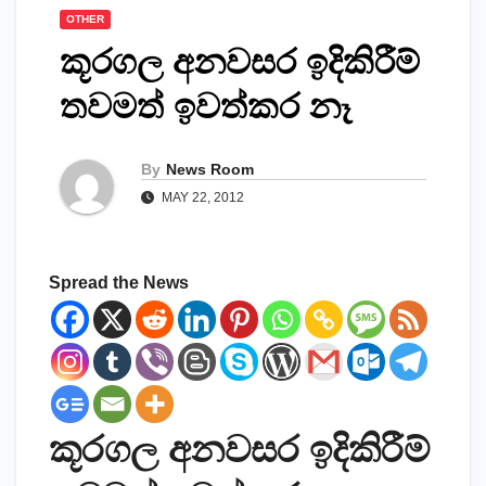
OTHER
කූරගල අනවසර ඉදිකිරීම්
තවමත් ඉවත්කර නෑ
By
News Room
MAY 22, 2012
Spread the News
කූරගල අනවසර ඉදිකිරීම්