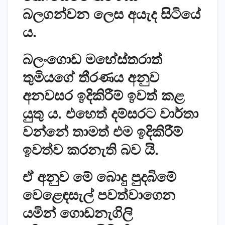
බලගන්වන ලෙස අයැද සිටියේ
ය.
බලංගොඩ මහේස්තරාත්
තුමියගේ තීරණය අනුව
අනවසර ඉදිකිරීම් ඉවත් කළ
යුතු ය. එහෙත් දම්සරට වාර්තා
වන්නේ තාමත් එම ඉදිකිරීම්
ඉවත්ව කරනැති බව යි.
ඒ අනුව මේ බොදු පුදබිමේ
වෙළෙඳසැල් පවත්වාගෙන
යමින් ගොඩනැගිලි