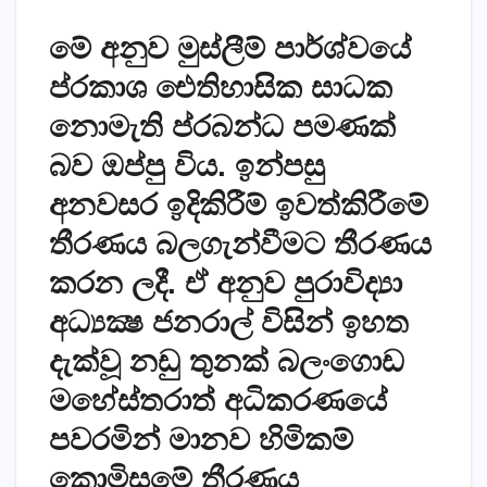
මේ අනුව මුස්ලීම් පාර්ශ්වයේ
ප්රකාශ ඓතිහාසික සාධක
නොමැති ප්රබන්ධ පමණක්
බව ඔප්පු විය. ඉන්පසු
අනවසර ඉදිකිරීම් ඉවත්කිරීමේ
තීරණය බලගැන්වීමට තීරණය
කරන ලදී. ඒ අනුව පුරාවිද්‍යා
අධ්‍යක්‍ෂ ජනරාල් විසින් ඉහත
දැක්වූ නඩු තුනක් බලංගොඩ
මහේස්තරාත් අධිකරණයේ
පවරමින් මානව හිමිකම්
කොමිසමේ තීරණය