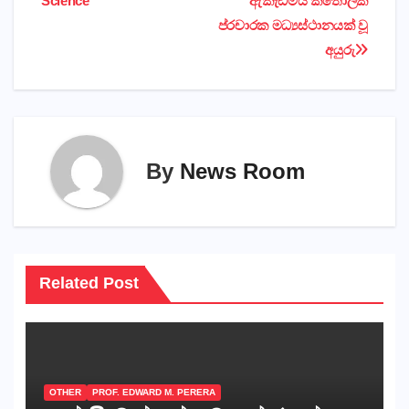
Science
ඇකැඩමිය කතෝලික
ප්රචාරක මධ්‍යස්ථානයක් වූ
අයුරු
By
News Room
Related Post
OTHER
PROF. EDWARD M. PERERA