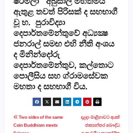
ෂර්මිලා අබුසාලි මහත්මිය
ඇතුළ තවත් පිරිසක් ද සහභාගී
වූ හ. පුරාවිද්‍යා
දෙපාර්තමේන්තුවේ අධ්‍යක්‍ෂ
ජනරාල් සමඟ එහි නීති අංශය
ද මිනින්දෝරු
දෙපාර්තමේන්තුව, කල්තොට
පොලීසිය සහ ග්රාමසේවක
මහතා ද සහභාගී විය.
Post
Two sides of the same
දළදා මාළිගාවට අයත්
Coin Buddhism meets
ජාත්‍යන්තර බෞද්ධ
navigation