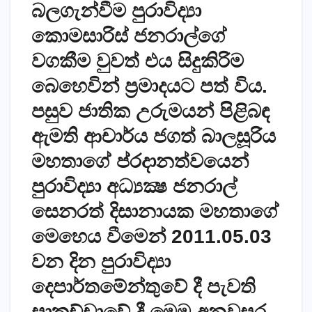
බලගැන්වීම පුරාවිද්‍යා
කොමසාරිස් ජනරාල්ගේ
වගකීම වුවත් එය සිදුකිරිම
බෙහෙවින් ප‍්‍රමාදයට පත් විය.
පසුව ජාතික උරුමයන් පිළිබඳ
ඇමති ආචාර්ය ජගත් බාලසූරිය
මහතාගේ ප්රදානත්වයෙන්
පුරාවිද්‍යා අධ්‍යක්‍ෂ ජනරාල්
සෙනරත් දිසානායක මහතාගේ
මෙහෙය වීමෙන් 2011.05.03
වන දින පුරාවිද්‍යා
දෙපාර්තමේන්තුවේ දී පැවති
සාකච්චාවේ දී මෙම අනවසර