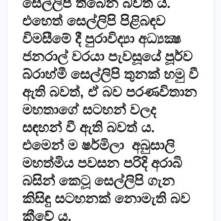
සෙල්ලිපි තිබෙන බවත් ය.
එහෙත් සෙල්ලිපි පිළිබඳව
විමසීමේ දී පුරාවිද්‍යා අධ්‍යක්‍ෂ
ජනරාල් වරයා පැවසූයේ පූර්ව
බ්රාහ්මී සෙල්ලිපි තුනක් හමු වී
ඇති බවත්, ඒ බව පරණවිතාන
මහතාගේ සටහන් වලද
සඳහන් වී ඇති බවත් ය.
එමෙන් ම ෂර්මිලා අබුසාලි
මහත්මිය පවසන පරිදි අරාබි
බසින් කෙටූ සෙල්ලිපි ගැන
කිසිඳු සටහනක් නොමැති බව
කීවේ ය.