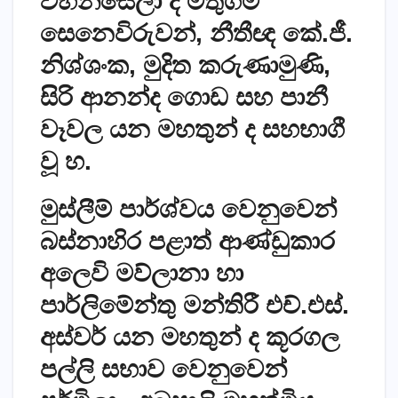
වහන්සේලා ද මතුගම
සෙනෙවිරුවන්, නීතීඥ කේ.ජී.
නිශ්ශංක, මුදිත කරුණාමුණි,
සිරි ආනන්ද ගොඩ සහ පානී
වෑවල යන මහතුන් ද සහභාගී
වූ හ.
මුස්ලීම් පාර්ශ්වය වෙනුවෙන්
බස්නාහිර පළාත් ආණ්ඩුකාර
අලෙවි මව්ලානා හා
පාර්ලිමේන්තු මන්තිරී එච්.එස්.
අස්වර් යන මහතුන් ද කූරගල
පල්ලි සභාව වෙනුවෙන්